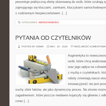
prezentuje praktyczną ofertę skierowaną do osób, które szukają
zajmującego się kluczami, zamkami, kluczykami samochodowymi
z codziennym bezpieczeństwem. […]
CATEGORIES:
NIERUCHOMOŚCI
PYTANIA OD CZYTELNIKÓW
POSTED BY ADMIN
MAJ - 20 - 2026
MOŻLIWOŚĆ KOMENTOWA
Augmentyka to nowoczesna 
osób, które chcą analizować
oraz jego wpływ na człowie
z myślą o czytelnikach, któr
roboty zmieniają nasze oto
innowacyjność nie jest prze
suchy zbiór faktów, ale jako dynamiczny proces. Na stronie moż
zagadnieniom, które jeszcze niedawno kojarzyły się głównie z odle
coraz […]