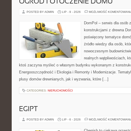
OGRÓD I OTOCZENIE DOMU
POSTED BY ADMIN
LIP - 9 - 2026
MOŻLIWOŚĆ KOMENTOWAN
DomPol – serwis dla osób 
konstrukcjami z drewna Dom
poświęcony tematyce domó
źródło wiedzy dla osób, któ
nowoczesnym budownictwie.
realnych wątpliwościach, kt
ktoś zaczyna myśleć o własnym budynku wykonanym z konstrukc
Energooszczędność i Ekologia i Remonty i Modernizacje. Tematy
plusy domów drewnianych, jak i wyzwania, które […]
CATEGORIES:
NIERUCHOMOŚCI
EGIPT
POSTED BY ADMIN
LIP - 6 - 2026
MOŻLIWOŚĆ KOMENTOWAN
Cherrish to ciekawa przestr