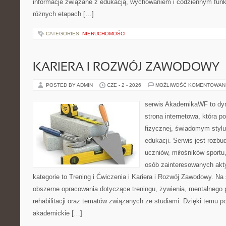
informacje związane z edukacją, wychowaniem i codziennym fun
różnych etapach […]
CATEGORIES:
NIERUCHOMOŚCI
KARIERA I ROZWÓJ ZAWODOWY
POSTED BY ADMIN
CZE - 2 - 2026
MOŻLIWOŚĆ KOMENTOWAN
serwis AkademikaWF to dyn
strona internetowa, która p
fizycznej, świadomym stylu ż
edukacji. Serwis jest rozb
uczniów, miłośników sportu
osób zainteresowanych akt
kategorie to Trening i Ćwiczenia i Kariera i Rozwój Zawodowy. Na
obszerne opracowania dotyczące treningu, żywienia, mentalnego
rehabilitacji oraz tematów związanych ze studiami. Dzięki temu po
akademickie […]