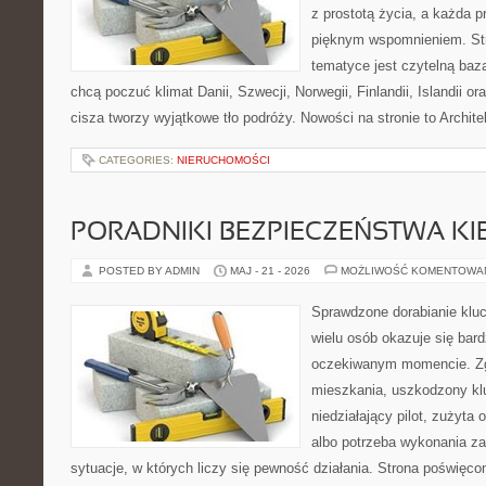
z prostotą życia, a każda 
pięknym wspomnieniem. Str
tematyce jest czytelną bazą
chcą poczuć klimat Danii, Szwecji, Norwegii, Finlandii, Islandii o
cisza tworzy wyjątkowe tło podróży. Nowości na stronie to Architek
CATEGORIES:
NIERUCHOMOŚCI
PORADNIKI BEZPIECZEŃSTWA K
POSTED BY ADMIN
MAJ - 21 - 2026
MOŻLIWOŚĆ KOMENTOWA
Sprawdzone dorabianie klucz
wielu osób okazuje się bar
oczekiwanym momencie. Zg
mieszkania, uszkodzony k
niedziałający pilot, zużyt
albo potrzeba wykonania z
sytuacje, w których liczy się pewność działania. Strona poświęco