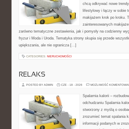
chcą odkrywać nowe trendy
lifestylowy i łączy w sobie
makijażem krok po kroku. T
zainteresowanych makijaż
zarówno tematyczne zestawienia, jak i pomysły na codzienny wyg
fryzur i Moda i Uroda. Tematyka strony skupia się przede wszyst
upiększania, ale nie ogranicza […]
CATEGORIES:
NIERUCHOMOŚCI
RELAKS
POSTED BY ADMIN
CZE - 18 - 2026
MOŻLIWOŚĆ KOMENTOWA
Spalarnia kalorii – rozbud
odchudzaniu Spalarnia kalor
stworzony z myślą o osobac
zrozumieć temat spalania ka
informacji podanych w zroz