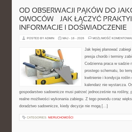
OD OBSERWACJI PĄKÓW DO JAK
OWOCÓW — JAK ŁĄCZYĆ PRAKTY
INFORMACJE I DOŚWIADCZENIE
POSTED BY ADMIN
MAJ - 16 - 2026
MOŻLIWOŚĆ KOMENTOWA
Jak lepiej planować zabiegi
presja chorób i terminy zab
Codzienna praca w sadzie r
prostego schematu, bo temp
kwitnienie i kondycja rośli
kalendarz nie wystarcza. 
gospodarstwo sadownicze musi patrzeć jednocześnie na rośliny, p
realne możliwości wykonania zabiegu. Z tego powodu coraz więk
doradztwo sadownicze, kiedy decyzje nie mogą […]
CATEGORIES:
NIERUCHOMOŚCI