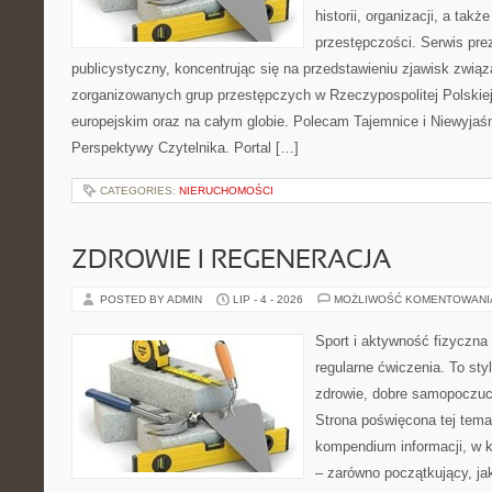
historii, organizacji, a ta
przestępczości. Serwis pre
publicystyczny, koncentrując się na przedstawieniu zjawisk związ
zorganizowanych grup przestępczych w Rzeczypospolitej Polskiej
europejskim oraz na całym globie. Polecam Tajemnice i Niewyjaś
Perspektywy Czytelnika. Portal […]
CATEGORIES:
NIERUCHOMOŚCI
ZDROWIE I REGENERACJA
POSTED BY ADMIN
LIP - 4 - 2026
MOŻLIWOŚĆ KOMENTOWAN
Sport i aktywność fizyczna 
regularne ćwiczenia. To sty
zdrowie, dobre samopoczuci
Strona poświęcona tej tem
kompendium informacji, w k
– zarówno początkujący, j