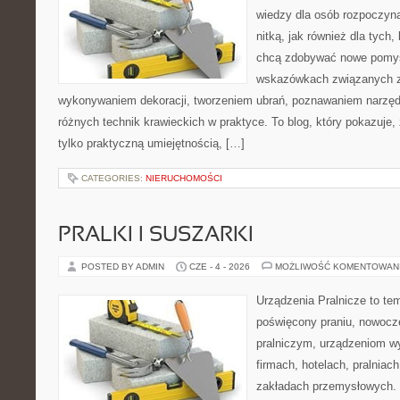
wiedzy dla osób rozpoczyna
nitką, jak również dla tych,
chcą zdobywać nowe pomysł
wskazówkach związanych z
wykonywaniem dekoracji, tworzeniem ubrań, poznawaniem narzę
różnych technik krawieckich w praktyce. To blog, który pokazuje,
tylko praktyczną umiejętnością, […]
CATEGORIES:
NIERUCHOMOŚCI
PRALKI I SUSZARKI
POSTED BY ADMIN
CZE - 4 - 2026
MOŻLIWOŚĆ KOMENTOWAN
Urządzenia Pralnicze to te
poświęcony praniu, nowoc
pralniczym, urządzeniom 
firmach, hotelach, pralniac
zakładach przemysłowych. 