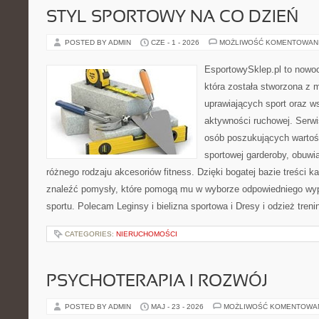
STYL SPORTOWY NA CO DZIEŃ
POSTED BY ADMIN
CZE - 1 - 2026
MOŻLIWOŚĆ KOMENTOWAN
EsportowySklep.pl to nowo
która została stworzona z 
uprawiających sport oraz w
aktywności ruchowej. Serwi
osób poszukujących wartoś
sportowej garderoby, obuwi
różnego rodzaju akcesoriów fitness. Dzięki bogatej bazie treści
znaleźć pomysły, które pomogą mu w wyborze odpowiedniego wyp
sportu. Polecam Leginsy i bielizna sportowa i Dresy i odzież tren
CATEGORIES:
NIERUCHOMOŚCI
PSYCHOTERAPIA I ROZWÓJ
POSTED BY ADMIN
MAJ - 23 - 2026
MOŻLIWOŚĆ KOMENTOWA