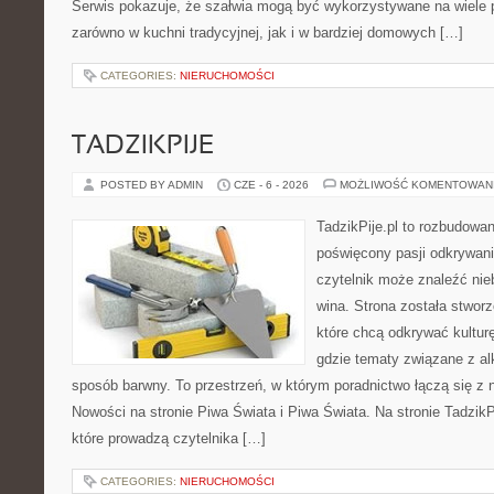
Serwis pokazuje, że szałwia mogą być wykorzystywane na wiele
zarówno w kuchni tradycyjnej, jak i w bardziej domowych […]
CATEGORIES:
NIERUCHOMOŚCI
TADZIKPIJE
POSTED BY ADMIN
CZE - 6 - 2026
MOŻLIWOŚĆ KOMENTOWAN
TadzikPije.pl to rozbudowa
poświęcony pasji odkrywan
czytelnik może znaleźć nie
wina. Strona została stwor
które chcą odkrywać kulturę
gdzie tematy związane z a
sposób barwny. To przestrzeń, w którym poradnictwo łączą się 
Nowości na stronie Piwa Świata i Piwa Świata. Na stronie TadzikP
które prowadzą czytelnika […]
CATEGORIES:
NIERUCHOMOŚCI