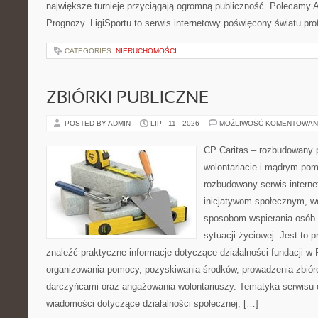
największe turnieje przyciągają ogromną publiczność. Polecamy An
Prognozy. LigiSportu to serwis internetowy poświęcony światu pr
CATEGORIES:
NIERUCHOMOŚCI
ZBIÓRKI PUBLICZNE
POSTED BY ADMIN
LIP - 11 - 2026
MOŻLIWOŚĆ KOMENTOWAN
CP Caritas – rozbudowany p
wolontariacie i mądrym pom
rozbudowany serwis intern
inicjatywom społecznym, wo
sposobom wspierania osób z
sytuacji życiowej. Jest to 
znaleźć praktyczne informacje dotyczące działalności fundacji w 
organizowania pomocy, pozyskiwania środków, prowadzenia zbiór
darczyńcami oraz angażowania wolontariuszy. Tematyka serwisu 
wiadomości dotyczące działalności społecznej, […]