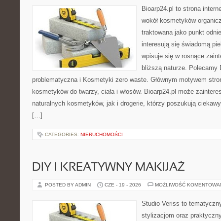
Bioarp24.pl to strona intern
wokół kosmetyków organic
traktowana jako punkt odnie
interesują się świadomą pie
wpisuje się w rosnące zain
bliższą naturze. Polecamy
problematyczna i Kosmetyki zero waste. Głównym motywem stron
kosmetyków do twarzy, ciała i włosów. Bioarp24.pl może zainter
naturalnych kosmetyków, jak i drogerie, którzy poszukują cieka
[…]
CATEGORIES:
NIERUCHOMOŚCI
DIY I KREATYWNY MAKIJAŻ
POSTED BY ADMIN
CZE - 19 - 2026
MOŻLIWOŚĆ KOMENTOWA
Studio Veriss to tematyczn
stylizacjom oraz praktyczn