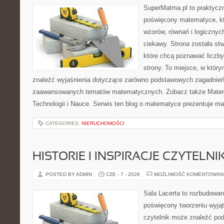
SuperMatma.pl to praktyczn
poświęcony matematyce, któ
wzorów, równań i logicznyc
ciekawy. Strona została st
które chcą poznawać liczby 
strony. To miejsce, w któr
znaleźć wyjaśnienia dotyczące zarówno podstawowych zagadnień, 
zaawansowanych tematów matematycznych. Zobacz także Mate
Technologii i Nauce. Serwis ten blog o matematyce prezentuje m
CATEGORIES:
NIERUCHOMOŚCI
HISTORIE I INSPIRACJE CZYTELN
POSTED BY ADMIN
CZE - 7 - 2026
MOŻLIWOŚĆ KOMENTOWAN
Sala Lacerta to rozbudowan
poświęcony tworzeniu wyją
czytelnik może znaleźć po