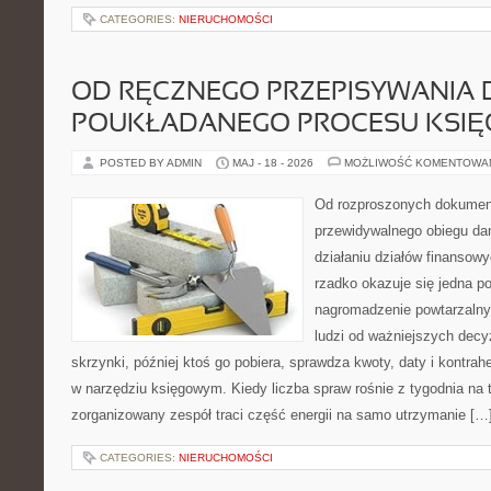
CATEGORIES:
NIERUCHOMOŚCI
OD RĘCZNEGO PRZEPISYWANIA D
POUKŁADANEGO PROCESU KSI
POSTED BY ADMIN
MAJ - 18 - 2026
MOŻLIWOŚĆ KOMENTOWA
Od rozproszonych dokument
przewidywalnego obiegu d
działaniu działów finanso
rzadko okazuje się jedna p
nagromadzenie powtarzalny
ludzi od ważniejszych decyz
skrzynki, później ktoś go pobiera, sprawdza kwoty, daty i kontrah
w narzędziu księgowym. Kiedy liczba spraw rośnie z tygodnia na 
zorganizowany zespół traci część energii na samo utrzymanie […
CATEGORIES:
NIERUCHOMOŚCI