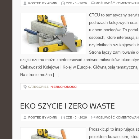
POSTED BY ADMIN
CZE - 5 - 2026
MOŻLIWOŚĆ KOMENTOWAN
CTCU to tematyczny serwis,
podróżach kolejowych oraz 
ruchem pociągów. To portal
osobach, które interesują si
czytelnikach szukających in
Strona łączy zamiłowanie do
dzięki czemu może zainteresować zarówno miłośników lokomotyw.
Ciekawostki Kolejowe i Kolej w Europie. Główną osią tematyczną 
Na stronie można […]
CATEGORIES:
NIERUCHOMOŚCI
EKO SZYCIE I ZERO WASTE
POSTED BY ADMIN
CZE - 5 - 2026
MOŻLIWOŚĆ KOMENTOWAN
Proszkic.pl to inspirująca 
projektom krawieckim, któr