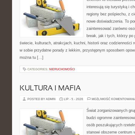
interesują się turystyką i
regiony bez pośpiechu, z ci
nowe doświadczenia. To por
zainteresować zarówno osob
break, jak i tych, którzy po
świecie, kulturach, atrakcjach, kuchni, historii oraz codzienności
w sobie przydatne porady z lekkim, przystępnym sposobem opowi
można tu […]
CATEGORIES:
NIERUCHOMOŚCI
KULTURA I MAFIA
POSTED BY ADMIN
LIP - 5 - 2026
MOŻLIWOŚĆ KOMENTOWAN
Świat zorganizowanych grup
budzi ogromne zainteresowa
osób poszukujących rzeteln
stanowi obszerne centrum w