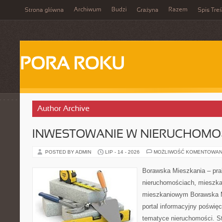
Archiwum
Budzi
Razem
Strona główna
Grażyna
Spis Treś
PORA ROKU
Author Archive
INWESTOWANIE W NIERUCHOMO
POSTED BY ADMIN
LIP - 14 - 2026
MOŻLIWOŚĆ KOMENTOWAN
Borawska Mieszkania – prak
nieruchomościach, mieszka
mieszkaniowym Borawska Mi
portal informacyjny poświę
tematyce nieruchomości. S