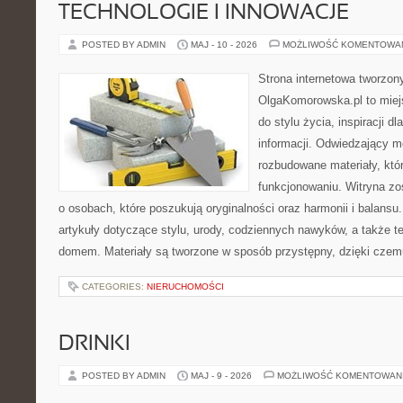
TECHNOLOGIE I INNOWACJE
POSTED BY ADMIN
MAJ - 10 - 2026
MOŻLIWOŚĆ KOMENTOWA
Strona internetowa tworzon
OlgaKomorowska.pl to miejs
do stylu życia, inspiracji d
informacji. Odwiedzający m
rozbudowane materiały, któ
funkcjonowaniu. Witryna zo
o osobach, które poszukują oryginalności oraz harmonii i balansu
artykuły dotyczące stylu, urody, codziennych nawyków, a także 
domem. Materiały są tworzone w sposób przystępny, dzięki cze
CATEGORIES:
NIERUCHOMOŚCI
DRINKI
POSTED BY ADMIN
MAJ - 9 - 2026
MOŻLIWOŚĆ KOMENTOWAN