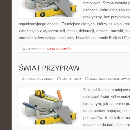
firmowych. Strona została 
osobach, które chcą zapla
praktyczny, bez przypadkow
organizacyjnego chaosu. To miejsce dla tych, którzy szukają kon
związanych z wyborem sali, menu, dekoracji, atrakcji, muzyki, b
oraz atmosfery całego spotkania. Nowości na stronie Budżet i Fin
CATEGORIES:
NIERUCHOMOŚCI
ŚWIAT PRZYPRAW
POSTED BY ADMIN
CZE - 6 - 2026
MOŻLIWOŚĆ KOMENTOWAN
Zioła od Kuchni to miejsce 
odkrywać świat ziół w codz
się na tym, jak naturalne 
smak potraw, napojów, des
przetworów. To zielnik onlin
dodatkiem do dań, lecz staj