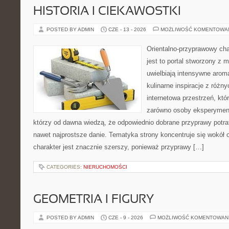
HISTORIA I CIEKAWOSTKI
POSTED BY ADMIN
CZE - 13 - 2026
MOŻLIWOŚĆ KOMENTOWA
Orientalno-przyprawowy char
jest to portal stworzony z 
uwielbiają intensywne aroma
kulinarne inspiracje z różny
internetowa przestrzeń, kt
zarówno osoby eksperymentu
którzy od dawna wiedzą, że odpowiednio dobrane przyprawy potraf
nawet najprostsze danie. Tematyka strony koncentruje się wokół or
charakter jest znacznie szerszy, ponieważ przyprawy […]
CATEGORIES:
NIERUCHOMOŚCI
GEOMETRIA I FIGURY
POSTED BY ADMIN
CZE - 9 - 2026
MOŻLIWOŚĆ KOMENTOWAN