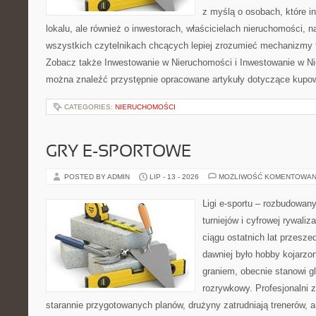
z myślą o osobach, które i
lokalu, ale również o inwestorach, właścicielach nieruchomości, 
wszystkich czytelnikach chcących lepiej zrozumieć mechanizmy 
Zobacz także Inwestowanie w Nieruchomości i Inwestowanie w Ni
można znaleźć przystępnie opracowane artykuły dotyczące kupow
CATEGORIES:
NIERUCHOMOŚCI
GRY E-SPORTOWE
POSTED BY ADMIN
LIP - 13 - 2026
MOŻLIWOŚĆ KOMENTOWAN
Ligi e-sportu – rozbudowany
turniejów i cyfrowej rywaliz
ciągu ostatnich lat przesz
dawniej było hobby kojarz
graniem, obecnie stanowi g
rozrywkowy. Profesjonalni 
starannie przygotowanych planów, drużyny zatrudniają trenerów, a