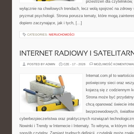
przestrzeń dla czytelników,
wyłącznie na chwilowych trendach, lecz wolą spojrzeć na zdrowy s
pryzmat psychologii. Strona porusza tematy, które mogą zainter
dopiero zaczynające, jak i tych, […]
CATEGORIES:
NIERUCHOMOŚCI
INTERNET RADIOWY I SATELITAR
POSTED BY ADMIN
CZE - 17 - 2026
MOŻLIWOŚĆ KOMENTOWA
Internat.com.pl to wartośc
poświęcony sieci oraz wszy
kojarzą się z codziennym k
Strona może być przydatny
chcą opanować świecie inter
bezprzewodowych, światłow
cyberbezpieczeństwa oraz praktycznych rozwiązań technologiczny
Nowinki i Trendy w Internecie i Internaty. To witryna, w którym in
sposób czytelny. Zamiast trudnych definicji, czytelnik może znale