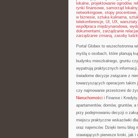
lokalne
,
projektowanie ogrodów
,
re
rynki finansowe
,
samorząd lokalny
networkingowe
,
stopy procentowe
w biznesie
,
sztuka kulinarna
,
sztu
telekonferencje
,
UI
,
UX
,
warsztaty
współpraca międzynarodowa
,
wyda
dokumentami
,
zarządzanie relacja
zarządzanie zmianą
,
zasoby ludzk
Portal Globex to wszechstronna w
myślą o osobach, które planują ku
budynku mieszkalnego, gruntu czy
wypatrują praktycznych informacj
świadome decyzje związane z nier
towarzyszących operacjom takim 
czy najmowanie przestrzeni do życi
Nieruchomości
i Finanse i Kredyty
apartamentów, domów, gruntów, a
przy podejmowaniu decyzji o zaku
miejscu praktyczne wskazówki dl
oraz najemców. Dzięki temu blog
stawiających pierwsze kroki, jak i 