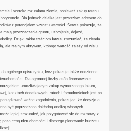
arcele i szeroko rozumiana ziemia, ponieważ zakup terenu
 horyzoncie. Dla jednych działka jest przyszłym adresem do
środków z potencjałem wzrostu wartości. Serwis pokazuje, że
 mają przeznaczenie gruntu, uzbrojenie, dojazd,
kolicy. Dzięki takim treściom łatwiej zrozumieć, że ziemia
nią, ale realnym aktywem, którego wartość zależy od wielu
e do ogólnego opisu rynku, lecz pokazuje także codzienne
ieruchomości. Dla ogromnej liczby osób finansowanie
narzędziem umożliwiającym zakup wymarzonego lokum,
owej, kosztach dodatkowych, ratach i formalnościach jest po
uporządkować ważne zagadnienia, pokazując, że decyzja o
inna być poprzedzona dokładną analizą własnych
 może lepiej zrozumieć, jak przygotować się do rozmowy z
ię poza ceną nieruchomości i dlaczego planowanie budżetu
izacji.