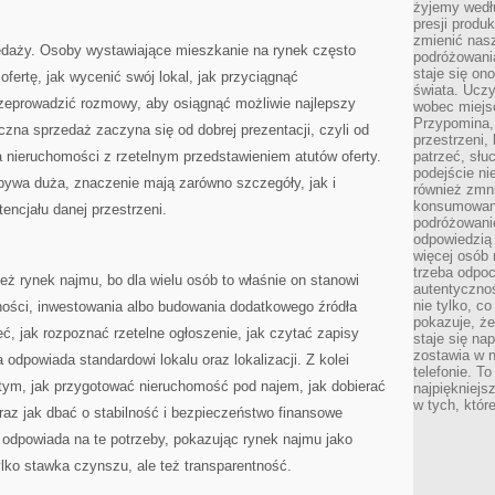
żyjemy wedłu
presji produ
zmienić nas
edaży. Osoby wystawiające mieszkanie na rynek często
podróżowani
staje się o
ofertę, jak wycenić swój lokal, jak przyciągnąć
świata. Uczy
rzeprowadzić rozmowy, aby osiągnąć możliwie najlepszy
wobec miejs
Przypomina,
eczna sprzedaż zaczyna się od dobrej prezentacji, czyli od
przestrzeni,
 nieruchomości z rzetelnym przedstawieniem atutów oferty.
patrzeć, słu
podejście ni
bywa duża, znaczenie mają zarówno szczegóły, jak i
również zmn
konsumowani
encjału danej przestrzeni.
podróżowanie
odpowiedzią
więcej osób 
trzeba odpo
eż rynek najmu, bo dla wielu osób to właśnie on stanowi
autentycznoś
nie tylko, co
ności, inwestowania albo budowania dodatkowego źródła
pokazuje, że
ć, jak rozpoznać rzetelne ogłoszenie, jak czytać zapisy
staje się na
zostawia w n
odpowiada standardowi lokalu oraz lokalizacji. Z kolei
telefonie. T
 tym, jak przygotować nieruchomość pod najem, jak dobierać
najpiękniejs
w tych, któr
oraz jak dbać o stabilność i bezpieczeństwo finansowe
l odpowiada na te potrzeby, pokazując rynek najmu jako
tylko stawka czynszu, ale też transparentność.