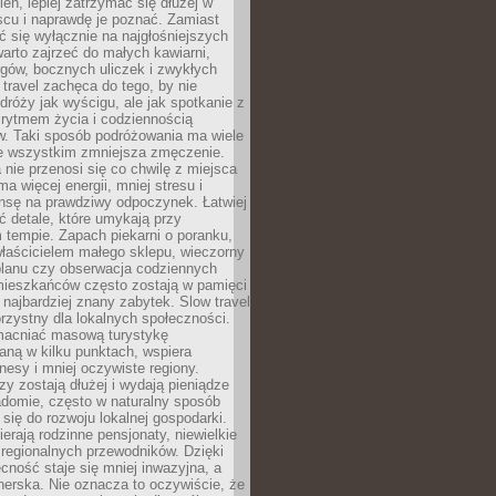
ień, lepiej zatrzymać się dłużej w
scu i naprawdę je poznać. Zamiast
 się wyłącznie na najgłośniejszych
warto zajrzeć do małych kawiarni,
rgów, bocznych uliczek i zwykłych
w travel zachęca do tego, by nie
dróży jak wyścigu, ale jak spotkanie z
, rytmem życia i codziennością
. Taki sposób podróżowania ma wiele
de wszystkim zmniejsza zmęczenie.
 nie przenosi się co chwilę z miejsca
ma więcej energii, mniej stresu i
nsę na prawdziwy odpoczynek. Łatwiej
 detale, które umykają przy
 tempie. Zapach piekarni o poranku,
łaścicielem małego sklepu, wieczorny
planu czy obserwacja codziennych
ieszkańców często zostają w pamięci
ż najbardziej znany zabytek. Slow travel
orzystny dla lokalnych społeczności.
acniać masową turystykę
aną w kilku punktach, wspiera
nesy i mniej oczywiste regiony.
rzy zostają dłużej i wydają pieniądze
adomie, często w naturalny sposób
 się do rozwoju lokalnej gospodarki.
ierają rodzinne pensjonaty, niewielkie
i regionalnych przewodników. Dzięki
cność staje się mniej inwazyjna, a
tnerska. Nie oznacza to oczywiście, że