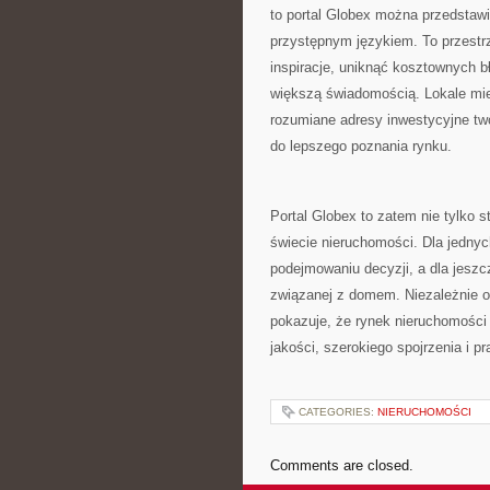
to portal Globex można przedstawi
przystępnym językiem. To przestrz
inspiracje, uniknąć kosztownych 
większą świadomością. Lokale mie
rozumiane adresy inwestycyjne tw
do lepszego poznania rynku.
Portal Globex to zatem nie tylko s
świecie nieruchomości. Dla jednyc
podejmowaniu decyzji, a dla jeszc
związanej z domem. Niezależnie od
pokazuje, że rynek nieruchomośc
jakości, szerokiego spojrzenia i pr
CATEGORIES:
NIERUCHOMOŚCI
Comments are closed.