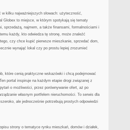
 w kilku najważniejszych słowach: użyteczność,
tal Globex to miejsce, w którym spotykają się tematy
i, sprzedażą, najmem, a także finansami, formalnościami i
 temu każdy, kto odwiedza tę stronę, może znaleźć
od tego, czy chce kupić pierwsze mieszkanie, sprzedać dom,
ecznie wynająć lokal czy po prostu lepiej zrozumieć
sób, które cenią praktyczne wskazówki i chcą podejmować
en portal inspiruje na każdym etapie drogi związanej z
pytań o możliwości, przez porównywanie ofert, aż po
 zarządzanie własnym portfelem nieruchomości. To serwis dla
 szeroko, ale jednocześnie potrzebują prostych odpowiedzi
opisu strony o tematyce rynku mieszkań, domów i działek,