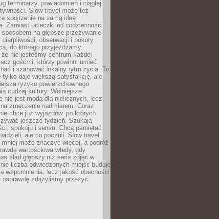
g terminarzy, powiadomień i ciągłej
ktywności. Slow travel może też
ze spojrzenie na samą ideę
a. Zamiast ucieczki od codzienności
no sposobem na głębsze przeżywanie
 cierpliwości, obserwacji i pokory
ca, do którego przyjeżdżamy.
 że nie jesteśmy centrum każdej
 lecz gośćmi, którzy powinni umieć
chać i szanować lokalny rytm życia. To
e tylko daje większą satysfakcję, ale
iejsza ryzyko powierzchownego
a cudzej kultury. Wolniejsze
 nie jest modą dla nielicznych, lecz
 na zmęczenie nadmiarem. Coraz
nie chce już wyjazdów, po których
czywać jeszcze tydzień. Szukają
ci, spokoju i sensu. Chcą pamiętać
 widzieli, ale co poczuli. Slow travel
 mniej może znaczyć więcej, a podróż
prawdę wartościowa wtedy, gdy
as ślad głębszy niż seria zdjęć w
o nie liczba odwiedzonych miejsc buduje
ze wspomnienia, lecz jakość obecności
e naprawdę zdążyliśmy przeżyć.