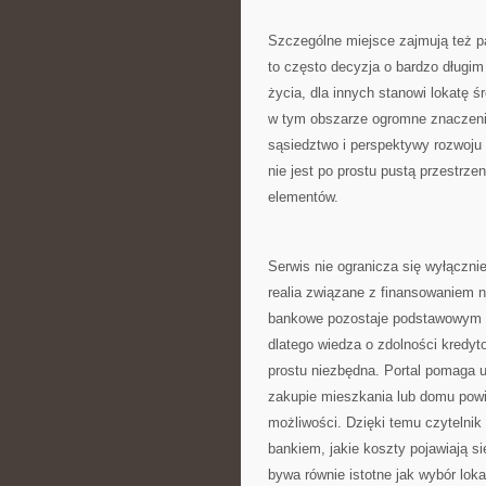
Szczególne miejsce zajmują też p
to często decyzja o bardzo długim
życia, dla innych stanowi lokatę 
w tym obszarze ogromne znaczenie
sąsiedztwo i perspektywy rozwoju o
nie jest po prostu pustą przestrze
elementów.
Serwis nie ogranicza się wyłączni
realia związane z finansowaniem n
bankowe pozostaje podstawowym 
dlatego wiedza o zdolności kredyt
prostu niezbędna. Portal pomaga 
zakupie mieszkania lub domu pow
możliwości. Dzięki temu czytelnik
bankiem, jakie koszty pojawiają s
bywa równie istotne jak wybór lokal