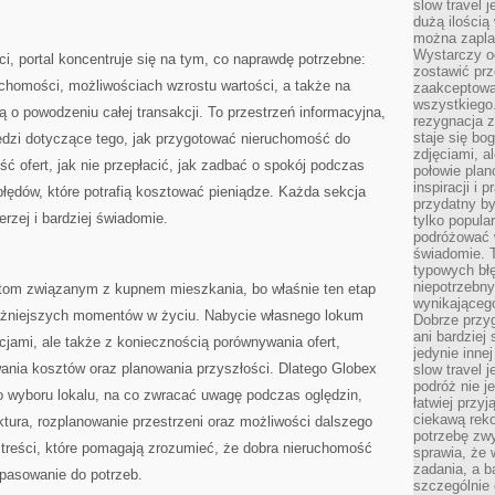
slow travel 
dużą ilością
można zapla
Wystarczy og
i, portal koncentruje się na tym, co naprawdę potrzebne:
zostawić prz
uchomości, możliwościach wzrostu wartości, a także na
zaakceptowa
wszystkiego.
ą o powodzeniu całej transakcji. To przestrzeń informacyjna,
rezygnacja z
staje się bo
dzi dotyczące tego, jak przygotować nieruchomość do
zdjęciami, 
ość ofert, jak nie przepłacić, jak zadbać o spokój podczas
połowie plan
inspiracji i
łędów, które potrafią kosztować pieniądze. Każda sekcja
przydatny 
zej i bardziej świadomie.
tylko popular
podróżować w
świadomie. 
typowych bł
niepotrzebn
atom związanym z kupnem mieszkania, bo właśnie ten etap
wynikającego
ważniejszych momentów w życiu. Nabycie własnego lokum
Dobrze przy
ani bardzie
ocjami, ale także z koniecznością porównywania ofert,
jedynie inne
nia kosztów oraz planowania przyszłości. Dlatego Globex
slow travel 
podróż nie j
o wyboru lokalu, na co zwracać uwagę podczas oględzin,
łatwiej przy
ciekawą rek
ktura, rozplanowanie przestrzeni oraz możliwości dalszego
potrzebę zw
 treści, które pomagają zrozumieć, że dobra nieruchomość
sprawia, że
zadania, a b
dopasowanie do potrzeb.
szczególnie 