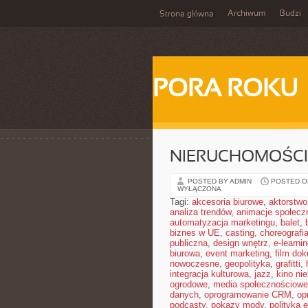
Archiwum
Budzi
Strona główna
PORA ROKU
NIERUCHOMOŚCI
POSTED BY ADMIN
POSTED ON
WYŁĄCZONA
Tagi:
akcesoria biurowe
,
aktorstwo
analiza trendów
,
animacje społecz
automatyzacja marketingu
,
balet
,
biznes w UE
,
casting
,
choreografi
publiczna
,
design wnętrz
,
e-learni
biurowa
,
event marketing
,
film do
nowoczesne
,
geopolityka
,
grafitti
,
integracja kulturowa
,
jazz
,
kino ni
ogrodowe
,
media społecznościowe 
danych
,
oprogramowanie CRM
,
op
podcasty
,
pokazy mody
,
polityka 