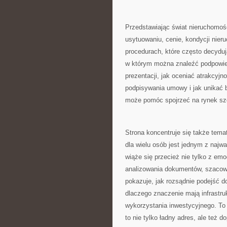
Przedstawiając świat nieruchomośc
usytuowaniu, cenie, kondycji nier
procedurach, które często decyduj
w którym można znaleźć podpowie
prezentacji, jak oceniać atrakcyjn
podpisywania umowy i jak unikać b
może pomóc spojrzeć na rynek szer
Strona koncentruje się także tem
dla wielu osób jest jednym z naj
wiąże się przecież nie tylko z em
analizowania dokumentów, szacowa
pokazuje, jak rozsądnie podejść d
dlaczego znaczenie mają infrastru
wykorzystania inwestycyjnego. To
to nie tylko ładny adres, ale też 