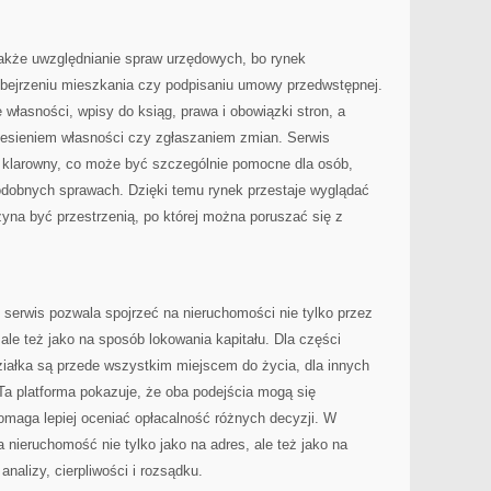
 także uwzględnianie spraw urzędowych, bo rynek
obejrzeniu mieszkania czy podpisaniu umowy przedwstępnej.
 własności, wpisy do ksiąg, prawa i obowiązki stron, a
iesieniem własności czy zgłaszaniem zmian. Serwis
b klarowny, co może być szczególnie pomocne dla osób,
odobnych sprawach. Dzięki temu rynek przestaje wyglądać
zyna być przestrzenią, po której można poruszać się z
 serwis pozwala spojrzeć na nieruchomości nie tylko przez
le też jako na sposób lokowania kapitału. Dla części
iałka są przede wszystkim miejscem do życia, dla innych
Ta platforma pokazuje, że oba podejścia mogą się
omaga lepiej oceniać opłacalność różnych decyzji. W
 nieruchomość nie tylko jako na adres, ale też jako na
nalizy, cierpliwości i rozsądku.