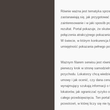
Równie ważna jest tematyka sprz
zastanawiają się, jak przygotować 
zainteresowanie i w jaki sposób p
rezultat. Portal pokazuje, że skut
połączenia atrakcyjnego pokazania
W świecie, w którym konkurencja 
umiejętność pokazania pełnego pot
Ważnym filarem serwisu jest równi
pierwszy krok w stronę samodziel
przychodu. Lokatorzy chcą wiedzie
umowy i jak ocenić, czy dana cena 
wynajmujący szukają informacji o
lokatorów, jak ograniczać ryzyko 
całego przedsięwzięcia. Ten porta
przestrzeń, w której liczy się nie 