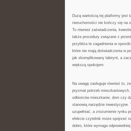
Dużą wartością tej platformy jest
nieruchomości nie kończy się na 
To również zaświadczenia, kwestie
także procedury związane z przen
przybliża te zagadnienia w sposó
które nie mają doświadczenia w p
jak skomplikowany labirynt, a zac
większą spokojem.
Na uwagę zasługuje również to, że
pryzmat potrzeb mieszkaniowych, a
odbiorców mieszkanie, dom czy dz
stanowią narzędzie inwestycyjne. 
uzupełniać, a zrozumienie rynku p
efekcie czytelnik może spojrzeć na
dobro, które wymaga odpowiedniej a