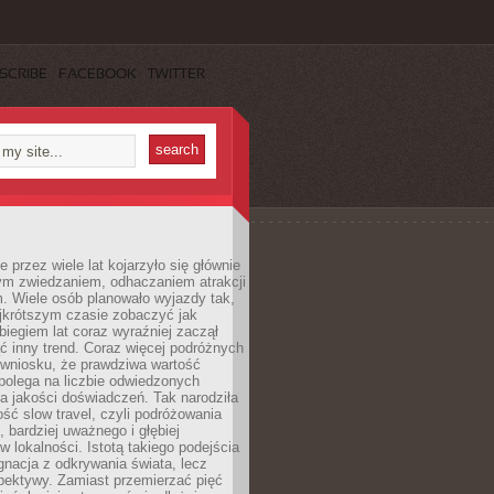
SCRIBE
FACEBOOK
TWITTER
 przez wiele lat kojarzyło się głównie
ym zwiedzaniem, odhaczaniem atrakcji
. Wiele osób planowało wyjazdy tak,
ajkrótszym czasie zobaczyć jak
 biegiem lat coraz wyraźniej zaczął
ć inny trend. Coraz więcej podróżnych
 wniosku, że prawdziwa wartość
polega na liczbie odwiedzonych
na jakości doświadczeń. Tak narodziła
ość slow travel, czyli podróżowania
, bardziej uważnego i głębiej
 lokalności. Istotą takiego podejścia
ygnacja z odkrywania świata, lecz
pektywy. Zamiast przemierzać pięć