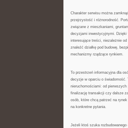
Charakter serwisu można zamknąć
przejrzystość i różnorodność. Por
związane z mieszkaniami, gruntam
decyzjami inwestycyjnymi. Dzięki
interesujące treści, niezależnie 
znaleźć działkę pod budowę, bezpi
mechanizmy rządzące rynkiem.
To przestrzeń informacyjna dla o
decyzje w oparciu o świadomość. T
nieruchomościami: od pierwszych 
finalizację transakcji czy dalsze
osób, które chcą patrzeć na rynek
na konkretne pytania.
Jeżeli ktoś szuka rozbudowanego 