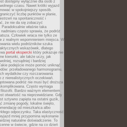
jest dostępny wyłącznie dla osób z
 wolnego czasu. Nawet krótki wyjazd
nować w spokojniejszy sposób.
raniczyć liczbę punktów w planie,
estrzeń na spontaniczność i
ć, że nie da się zobaczyć
 Paradoksalnie właśnie taka
 nadmiaru często sprawia, że podróż
gatsza. Człowiek wraca nie tylko ze
ale z realnym wspomnieniem miejsca. W
owania wielu podróżników szuka
 praktycznych wskazówek, dlatego
bywa
portal ekspercki
który pokazuje nie
ne kierunki, ale także uczy, jak
olniej, rozsądniej i bardziej
Takie podejście może pomóc uniknąć
ędów: przeładowanego harmonogramu,
ych wydatków czy rozczarowania
 z nierealistycznych oczekiwań.
gotowana podróż nie musi być droższa
j skomplikowana. Często wymaga
j filozofii. Bardzo ważnym elementem
jest otwartość na nieprzewidziane. Gdy
est sztywno zapięta na ostatni guzik,
jąć zmianę pogody, lokalne święto,
omendację od mieszkańca albo
ykłego odpoczynku. Taka elastyczność
 wyjazd mniej przypomina wykonanie
ardziej naturalne doświadczenie. To
cenne w świecie, gdzie na co dzień