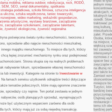
miast w tydz
klama mobilna
,
reklama outdoor
,
robotyzacja
,
rock
,
RODO
,
jednym miej
,
SEM
,
SEO
,
serial dokumentalny
,
spotkania
koncentrować
,
strategia podatkowa
,
szkoła filmowa
,
sztuczna inteligencja
atrakcjach, 
ka uliczna
,
sztuka współczesna
,
taniec towarzyski
,
lokalnych ta
 rozwojowe
,
wideo marketing
,
wskaźniki gospodarcze
,
osiedli. Slo
rzenia artystyczne
,
wystawy branżowe
,
zarządzanie
traktować po
mi
,
zarządzanie szkoleniami
,
zarządzanie talentami
,
inną kulturą
ie
,
żywność ekologiczna
,
żywność regionalna
mieszkańców
zalet. Prze
itryna poświęcona światu rynku nieruchomości, tworzona z
Osoba, która
na miejsce, 
pno, sprzedanie albo najęcie nieruchomości mieszkalnej,
większą sza
 innego majątku nieruchomego. To miejsce dla tych, którzy
też zauważyć
intensywnym
i, chcą lepiej zrozumieć mechanizmy rynku oraz podejmować
rozmowa z w
spacer bez 
uchomościami. Strona skupia się na realnych problemach
zwyczajów m
jak nabywanie lokum, sprzedawanie własnej nieruchomości
na dłużej ni
jest także k
a lub inwestycji. Kategorie na stronie to
Inwestowanie w
Zamiast wzm
. Na łamach serwisu użytkownik odnajdzie treści dotyczące
skoncentrow
mniejsze biz
 także tematów pobocznych, które mają ogromne znaczenie
Turyści, któ
bardziej świ
pie, sprzedaży czy najmie. Ten portal zestawia w jednym
przyczyniają
a nabywców, osób planujących sprzedaż, wynajmujących
Chętniej wyb
restauracje 
 może być użytecznym wsparciem zarówno dla osób
temu ich obe
dla tych, którzy mają już za sobą niejedną transakcję.
bardziej par