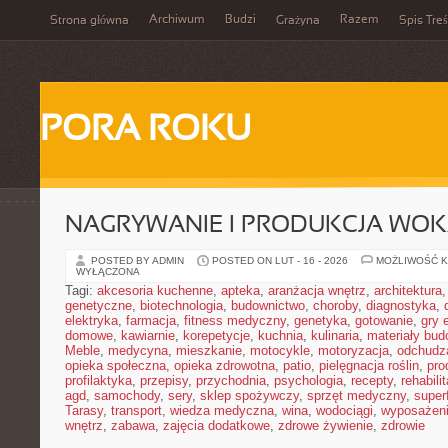
Archiwum
Budzi
Razem
Strona główna
Grażyna
Spis Treś
PORA ROKU
NAGRYWANIE I PRODUKCJA WO
POSTED BY ADMIN
POSTED ON LUT - 16 - 2026
MOŻLIWOŚĆ 
WYŁĄCZONA
Tagi:
akcesoria kuchenne
,
apteka
,
aranżacja wnętrz
,
architektura
genetyczne
,
biotechnologia
,
budownictwo
,
choroby
,
diagnostyka
,
elektryka
,
farmacja
,
fitness medyczny
,
genetyka
,
gotowanie
,
gry 
domowe
,
kawiarnie
,
korepetycje
,
kuchnia
,
kulinaria
,
materiały bud
Meble
,
medycyna
,
mieszkanie
,
motocykle
,
motoryzacja
,
odchudz
opieka społeczna
,
opieka zdrowotna
,
patio
,
pielęgnacja roślin
,
pro
profilaktyka
,
przepisy
,
przychodnia
,
psychologia
,
recepty
,
rehabili
agd
,
samochody
,
sery
,
sklep spożywczy
,
sprzęt medyczny
,
super
Tarasy
,
transport
,
wiedza medyczna
,
wina
,
wodociągi
,
wyposażeni
wnętrz
,
zabawa
,
zajęcia dodatkowe
,
zdrowe żywienie
,
zdrowie