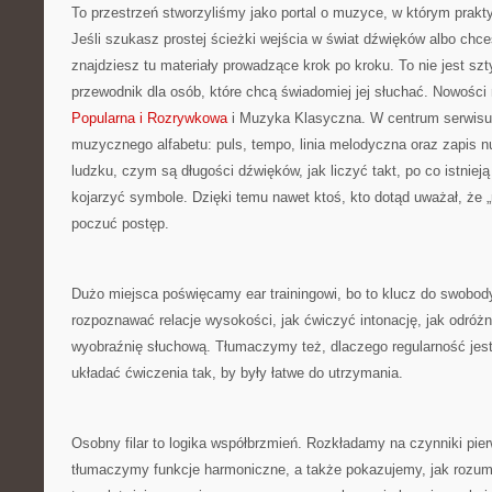
To przestrzeń stworzyliśmy jako portal o muzyce, w którym prakty
Jeśli szukasz prostej ścieżki wejścia w świat dźwięków albo ch
znajdziesz tu materiały prowadzące krok po kroku. To nie jest sz
przewodnik dla osób, które chcą świadomiej jej słuchać. Nowości
Popularna i Rozrywkowa
i Muzyka Klasyczna. W centrum serwisu
muzycznego alfabetu: puls, tempo, linia melodyczna oraz zapis 
ludzku, czym są długości dźwięków, jak liczyć takt, po co istnieją
kojarzyć symbole. Dzięki temu nawet ktoś, kto dotąd uważał, że 
poczuć postęp.
Dużo miejsca poświęcamy ear trainingowi, bo to klucz do swobod
rozpoznawać relacje wysokości, jak ćwiczyć intonację, jak odróż
wyobraźnię słuchową. Tłumaczymy też, dlaczego regularność jest 
układać ćwiczenia tak, by były łatwe do utrzymania.
Osobny filar to logika współbrzmień. Rozkładamy na czynniki pie
tłumaczymy funkcje harmoniczne, a także pokazujemy, jak rozumi