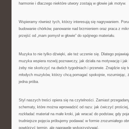
harmonie i dlaczego niektóre utwory zostają w głowie jak motyw.
Wspieramy również tych, którzy interesują się nagrywaniem. Por
budowanie chórków, panowanie nad brzmieniem oraz praca z mikro
przejść od „mam pomysł w głowie” do spójnego materiału.
Muzyka to nie tylko dźwięki, ale też uczenie się. Dlatego pojawiaj
muzyka wspiera rozwój poznawczy, jak działa na motywację i jak
żeby nie skończyć na dwóch tygodniach i przerwie. Znajdzie się t
młodych muzyków, którzy chcą pomagać spokojnie, rozumiejąc, że
jedna próba.
Styl naszych treści opiera się na czytelności. Zamiast przegad
schematy, które można wprowadzić od razu: jak ćwiczyć prościej, 
rozkładać materiał na małe kroki, jak wracać do podstaw, gdy poj
trudniejsze pojęcia próbujemy podawać w formie zrozumiałego obr
powtórzyć termin, ale naprawdę wykorzystywać.