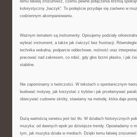
temu łatwiej zrozumiesz, czemu pewne połączenia brzmią spokojn
kolorystyczny „haczyk”. To podejście przydaje się zarówno w muz
codziennym akompaniowaniu.
Ważnym tematem są instrumenty. Opisujemy podziały orkiestraln
wybrać instrument, a także jak ćwiczyć bez frustracji. Równolegl
technika wokalna, podparcie oddechowe, nośność oraz interpretac
pracować nad zakresem, co robić, gdy głos brzmi płasko, i jak ćw
stabilne.
Nie zapominamy o twórczości. W tekstach o spontanicznym twor
budować motywy, jak korzystać z trybów i jak przełamywać paral
obiecywać cudowne skróty, stawiamy na metodę, która daje postę
Dużą wartością serwisu jest też tło. W działach historycznych pok
muzyka: od dawnych epok po dzisiejsze trendy. Opowiadamy o mu
tym, jak muzyka działa w mediach. Dzięki temu łatwiej zrozumieć