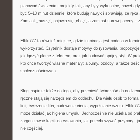
planować ćwiczenia i projekty tak, aby były wykonalne, nawet gd
być 5–10 minut dziennie, które budują nawyk i sprawiają, że ręka 
Zamiast „muszę”, pojawia się „chcę”, a zamiast surowej oceny – 
Elfiki777 to również miejsce, gdzie inspiracja jest podana w formie
wykorzystać. Czytelnik dostaje motywy do rysowania, propozycje ć
jak łączyć plamę z tekstem, oraz jak budować spójny styl. W pr
kto chce tworzyć własne materiały: albumy, ozdoby, a także treś
społecznościowych.
Blog inspiruje także do tego, aby przenieść twórczość do codzie
ręczne stają się narzędziem do oddechu. Dla wielu osób to forma
linii, ćwiczenie liter, budowanie cienia, wypełnianie wzoru. Elfiki7
może działać jak higiena umysłu. Jednocześnie nie ucieka od pra
zorganizować kącik do rysowania, jak przechowywać przybory i ja
nie częściej.