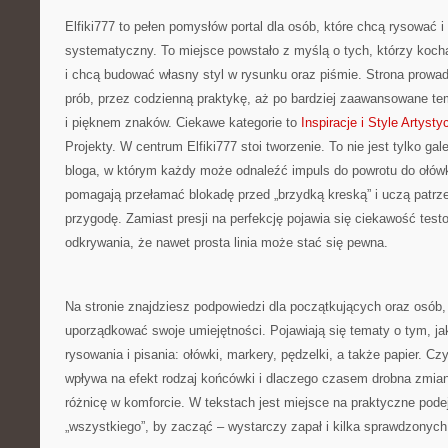
Elfiki777 to pełen pomysłów portal dla osób, które chcą rysować 
systematyczny. To miejsce powstało z myślą o tych, którzy kocha
i chcą budować własny styl w rysunku oraz piśmie. Strona prowad
prób, przez codzienną praktykę, aż po bardziej zaawansowane t
i pięknem znaków. Ciekawe kategorie to
Inspiracje i Style Artyst
Projekty. W centrum Elfiki777 stoi tworzenie. To nie jest tylko gale
bloga, w którym każdy może odnaleźć impuls do powrotu do ołówk
pomagają przełamać blokadę przed „brzydką kreską” i uczą patrze
przygodę. Zamiast presji na perfekcję pojawia się ciekawość testo
odkrywania, że nawet prosta linia może stać się pewna.
Na stronie znajdziesz podpowiedzi dla początkujących oraz osób, 
uporządkować swoje umiejętności. Pojawiają się tematy o tym, ja
rysowania i pisania: ołówki, markery, pędzelki, a także papier. Czy
wpływa na efekt rodzaj końcówki i dlaczego czasem drobna zmia
różnicę w komforcie. W tekstach jest miejsce na praktyczne podej
„wszystkiego”, by zacząć – wystarczy zapał i kilka sprawdzonyc