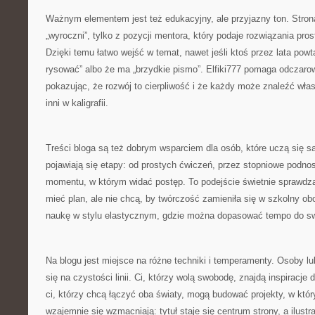
Ważnym elementem jest też edukacyjny, ale przyjazny ton. Stron
„wyroczni”, tylko z pozycji mentora, który podaje rozwiązania pro
Dzięki temu łatwo wejść w temat, nawet jeśli ktoś przez lata powta
rysować” albo że ma „brzydkie pismo”. Elfiki777 pomaga odczaro
pokazując, że rozwój to cierpliwość i że każdy może znaleźć włas
inni w kaligrafii.
Treści bloga są też dobrym wsparciem dla osób, które uczą się s
pojawiają się etapy: od prostych ćwiczeń, przez stopniowe podno
momentu, w którym widać postęp. To podejście świetnie sprawdza 
mieć plan, ale nie chcą, by twórczość zamieniła się w szkolny ob
naukę w stylu elastycznym, gdzie można dopasować tempo do sw
Na blogu jest miejsce na różne techniki i temperamenty. Osoby l
się na czystości linii. Ci, którzy wolą swobodę, znajdą inspiracje
ci, którzy chcą łączyć oba światy, mogą budować projekty, w któ
wzajemnie się wzmacniają: tytuł staje się centrum strony, a ilustr