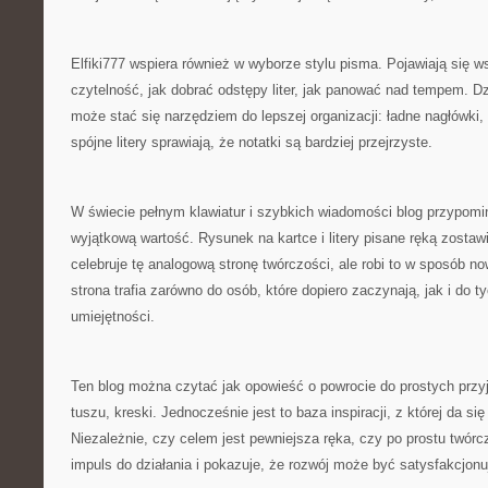
Elfiki777 wspiera również w wyborze stylu pisma. Pojawiają się 
czytelność, jak dobrać odstępy liter, jak panować nad tempem. D
może stać się narzędziem do lepszej organizacji: ładne nagłówki,
spójne litery sprawiają, że notatki są bardziej przejrzyste.
W świecie pełnym klawiatur i szybkich wiadomości blog przypomi
wyjątkową wartość. Rysunek na kartce i litery pisane ręką zostawi
celebruje tę analogową stronę twórczości, ale robi to w sposób n
strona trafia zarówno do osób, które dopiero zaczynają, jak i do 
umiejętności.
Ten blog można czytać jak opowieść o powrocie do prostych przy
tuszu, kreski. Jednocześnie jest to baza inspiracji, z której da si
Niezależnie, czy celem jest pewniejsza ręka, czy po prostu twórc
impuls do działania i pokazuje, że rozwój może być satysfakcjonu