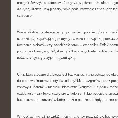
oraz jak ćwiczyć podstawowe formy, żeby pismo stało się estetyc
dla tych, którzy lubią planery, robią podsumowania i chcą, aby ich
schludnie.
Wiele tekstów na stronie łączy rysowanie z pisaniem, bo te dwa św
uzupełniają. Pojawiają się pomysły na wizualne zapiski, prowadzen
tworzenie plakatów czy ozdabianie stron w dzienniku. Dzięki temu 
pomocny i kreatywny. Wystarczy kilka prostych elementów: ramk
notatka staje się przyjemną pamiątką.
Charakterystyczne dla bloga jest też wzmacnianie odwagi do ek
do próbowania różnych stylów: od szybkich bazgrołów, przez precy
zabawy z literami w kierunku klasycznej kaligrafii. Czytelnik moż
ozdobności, czy lepiej czuje się w kolorze. Takie podejście sprawia
bezpieczna przestrzeń, w której można popełniać błędy, bo one p
W treściach wyraźnie widać nacisk na to, by rozwijać się bez wyp