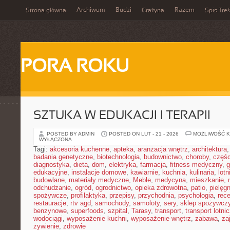
Archiwum
Budzi
Razem
Strona główna
Grażyna
Spis Treś
PORA ROKU
SZTUKA W EDUKACJI I TERAPII
POSTED BY ADMIN
POSTED ON LUT - 21 - 2026
MOŻLIWOŚĆ 
WYŁĄCZONA
Tagi:
akcesoria kuchenne
,
apteka
,
aranżacja wnętrz
,
architektura
badania genetyczne
,
biotechnologia
,
budownictwo
,
choroby
,
częś
diagnostyka
,
dieta
,
dom
,
elektryka
,
farmacja
,
fitness medyczny
,
g
edukacyjne
,
instalacje domowe
,
kawiarnie
,
kuchnia
,
kulinaria
,
lot
budowlane
,
materiały medyczne
,
Meble
,
medycyna
,
mieszkanie
,
odchudzanie
,
ogród
,
ogrodnictwo
,
opieka zdrowotna
,
patio
,
pielęgn
spożywcze
,
profilaktyka
,
przepisy
,
przychodnia
,
psychologia
,
rece
restauracje
,
rtv agd
,
samochody
,
samoloty
,
sery
,
sklep spożywcz
benzynowe
,
superfoods
,
szpital
,
Tarasy
,
transport
,
transport lotni
wodociągi
,
wyposażenie kuchni
,
wyposażenie wnętrz
,
zabawa
,
za
żywienie
,
zdrowie