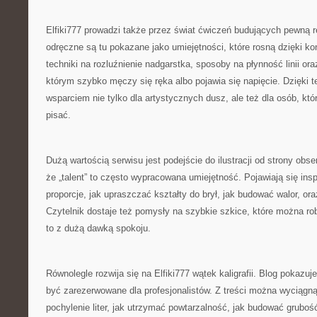
Elfiki777 prowadzi także przez świat ćwiczeń budujących pewną 
odręczne są tu pokazane jako umiejętności, które rosną dzięki ko
techniki na rozluźnienie nadgarstka, sposoby na płynność linii ora
którym szybko męczy się ręka albo pojawia się napięcie. Dzięki t
wsparciem nie tylko dla artystycznych dusz, ale też dla osób, któr
pisać.
Dużą wartością serwisu jest podejście do ilustracji od strony obs
że „talent” to często wypracowana umiejętność. Pojawiają się insp
proporcje, jak upraszczać kształty do brył, jak budować walor, or
Czytelnik dostaje też pomysły na szybkie szkice, które można rob
to z dużą dawką spokoju.
Równolegle rozwija się na Elfiki777 wątek kaligrafii. Blog pokazuje
być zarezerwowane dla profesjonalistów. Z treści można wyciągną
pochylenie liter, jak utrzymać powtarzalność, jak budować grubość l