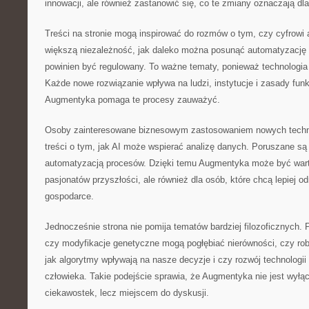
innowacji, ale również zastanowić się, co te zmiany oznaczają dla
Treści na stronie mogą inspirować do rozmów o tym, czy cyfrowi
większą niezależność, jak daleko można posunąć automatyzację d
powinien być regulowany. To ważne tematy, ponieważ technologia n
Każde nowe rozwiązanie wpływa na ludzi, instytucje i zasady fun
Augmentyka pomaga te procesy zauważyć.
Osoby zainteresowane biznesowym zastosowaniem nowych technol
treści o tym, jak AI może wspierać analizę danych. Poruszane są
automatyzacją procesów. Dzięki temu Augmentyka może być warto
pasjonatów przyszłości, ale również dla osób, które chcą lepiej o
gospodarce.
Jednocześnie strona nie pomija tematów bardziej filozoficznych. P
czy modyfikacje genetyczne mogą pogłębiać nierówności, czy ro
jak algorytmy wpływają na nasze decyzje i czy rozwój technologii
człowieka. Takie podejście sprawia, że Augmentyka nie jest wyłą
ciekawostek, lecz miejscem do dyskusji.