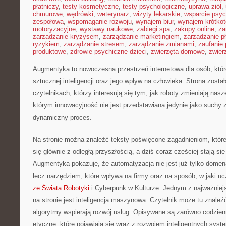
płatniczy
,
testy kosmetyczne
,
testy psychologiczne
,
uprawa ziół
,
chmurowe
,
wędrówki
,
weterynarz
,
wizyty lekarskie
,
wsparcie psyc
zespołowa
,
wspomaganie rozwoju
,
wynajem biur
,
wynajem krótko
motoryzacyjne
,
wystawy naukowe
,
zabiegi spa
,
zakupy online
,
za
zarządzanie kryzysem
,
zarządzanie marketingiem
,
zarządzanie p
ryzykiem
,
zarządzanie stresem
,
zarządzanie zmianami
,
zaufanie 
produktowe
,
zdrowie psychiczne dzieci
,
zwierzęta domowe
,
zwier
Augmentyka to nowoczesna przestrzeń internetowa dla osób, któr
sztucznej inteligencji oraz jego wpływ na człowieka. Strona zosta
czytelnikach, którzy interesują się tym, jak roboty zmieniają nas
którym innowacyjność nie jest przedstawiana jedynie jako suchy zb
dynamiczny proces.
Na stronie można znaleźć teksty poświęcone zagadnieniom, które
się głównie z odległą przyszłością, a dziś coraz częściej stają 
Augmentyka pokazuje, że automatyzacja nie jest już tylko domeną 
lecz narzędziem, które wpływa na firmy oraz na sposób, w jaki 
ze Świata Robotyki
i Cyberpunk w Kulturze. Jednym z najważnie
na stronie jest inteligencja maszynowa. Czytelnik może tu znaleźć
algorytmy wspierają rozwój usług. Opisywane są zarówno codzienn
etyczne, które pojawiają się wraz z rozwojem inteligentnych syst