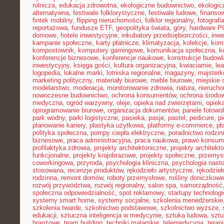
rolnicza
,
edukacja zdrowotna
,
ekologiczne budownictwo
,
ekologic
alternatywna
,
festiwale folklorystyczne
,
festiwale ludowe
,
finansow
fintek mobilny
,
flipping nieruchomości
,
folklor regionalny
,
fotograf
reportażowa
,
fundusze ETF
,
geopolityka świata
,
góry
,
hardware P
domowe
,
hotele inwestycyjne
,
inkubatory przedsiębiorczości
,
inwe
kampanie społeczne
,
karty płatnicze
,
klimatyzacja
,
kolekcje
,
kom
kompostownik
,
komputery gamingowe
,
komunikacja społeczna
,
k
konferencje biznesowe
,
konferencje naukowe
,
konstrukcje budow
inwestycyjny
,
księga gości
,
kultura organizacyjna
,
kwiaciarnie
,
le
logopedia
,
lokalne marki
,
lotniska regionalne
,
magazyny
,
majster
marketing polityczny
,
materiały biurowe
,
meble biurowe
,
miejskie 
modelarstwo
,
moderacja
,
monitorowanie zdrowia
,
natura
,
nierucho
nowoczesne budownictwo
,
ochrona konsumentów
,
ochrona środo
medyczna
,
ogród warzywny
,
oleje
,
opieka nad zwierzętami
,
opiek
oprogramowanie biurowe
,
organizacja dokumentów
,
panele fotowo
park wodny
,
parki logistyczne
,
pasieka
,
pasje
,
pastel
,
pedicure
,
p
planowanie kariery
,
plastyka użytkowa
,
platformy e-commerce
,
pł
polityka społeczna
,
pompy ciepła elektryczne
,
poradnictwo rodzin
biznesowe
,
praca administracyjna
,
praca naukowa
,
prawo konsum
profilaktyka zdrowia
,
projekty architektoniczne
,
projekty architekt
funkcjonalne
,
projekty krajobrazowe
,
projekty społeczne
,
przemys
coworkingowa
,
przyroda
,
psychologia kliniczna
,
psychologia nast
stosowana
,
recenzje produktów
,
rękodzieło artystyczne
,
rękodzieł
rodzinna
,
remont domów
,
roboty przemysłowe
,
rośliny doniczkowe
rozwój przywództwa
,
rozwój regionalny
,
salon spa
,
samorządność
społeczna odpowiedzialność
,
spot reklamowy
,
startupy technolog
systemy smart home
,
systemy socjalne
,
szkolenia menedżerskie
szkolenia twarde
,
szkolnictwo podstawowe
,
szkolnictwo wyższe
,
edukacji
,
sztuczna inteligencja w medycynie
,
sztuka ludowa
,
sztu
branżowe
,
team building
,
techniki malarskie
,
telemedycyna
,
terap