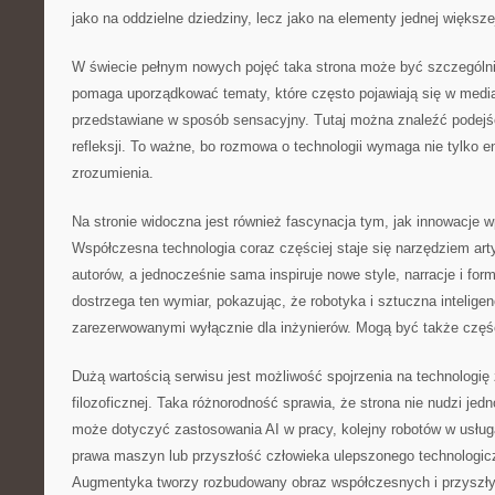
jako na oddzielne dziedziny, lecz jako na elementy jednej większe
W świecie pełnym nowych pojęć taka strona może być szczególn
pomaga uporządkować tematy, które często pojawiają się w media
przedstawiane w sposób sensacyjny. Tutaj można znaleźć podejśc
refleksji. To ważne, bo rozmowa o technologii wymaga nie tylko e
zrozumienia.
Na stronie widoczna jest również fascynacja tym, jak innowacje w
Współczesna technologia coraz częściej staje się narzędziem arty
autorów, a jednocześnie sama inspiruje nowe style, narracje i fo
dostrzega ten wymiar, pokazując, że robotyka i sztuczna intelig
zarezerwowanymi wyłącznie dla inżynierów. Mogą być także częś
Dużą wartością serwisu jest możliwość spojrzenia na technologię
filozoficznej. Taka różnorodność sprawia, że strona nie nudzi jed
może dotyczyć zastosowania AI w pracy, kolejny robotów w usług
prawa maszyn lub przyszłość człowieka ulepszonego technologicz
Augmentyka tworzy rozbudowany obraz współczesnych i przyszły