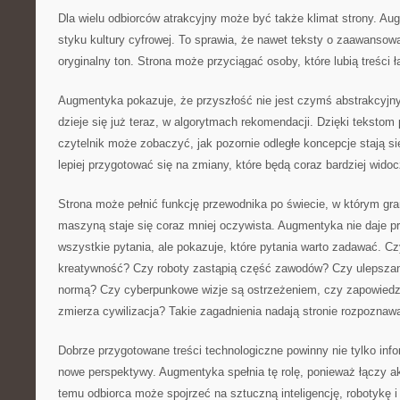
Dla wielu odbiorców atrakcyjny może być także klimat strony. Au
styku kultury cyfrowej. To sprawia, że nawet teksty o zaawanso
oryginalny ton. Strona może przyciągać osoby, które lubią treści 
Augmentyka pokazuje, że przyszłość nie jest czymś abstrakcyjn
dzieje się już teraz, w algorytmach rekomendacji. Dzięki tekstom
czytelnik może zobaczyć, jak pozornie odległe koncepcje stają s
lepiej przygotować się na zmiany, które będą coraz bardziej widoc
Strona może pełnić funkcję przewodnika po świecie, w którym gr
maszyną staje się coraz mniej oczywista. Augmentyka nie daje p
wszystkie pytania, ale pokazuje, które pytania warto zadawać. C
kreatywność? Czy roboty zastąpią część zawodów? Czy ulepszanie
normą? Czy cyberpunkowe wizje są ostrzeżeniem, czy zapowiedzi
zmierza cywilizacja? Takie zagadnienia nadają stronie rozpoznawa
Dobrze przygotowane treści technologiczne powinny nie tylko inf
nowe perspektywy. Augmentyka spełnia tę rolę, ponieważ łączy ak
temu odbiorca może spojrzeć na sztuczną inteligencję, robotykę i