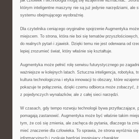
jak człowiek i technologia mogą się wzajemnie wzmacniać. Stron
którym inteligentne maszyny nie są już jedynie narzędziami, ale 
systemu obejmującego wyobraźnię.
Dla czytelnika ceniącego oryginalne spojrzenie Augmentyka może
miejscem. To strona, która nie boi się tematów przyszłościowych,
do realnych pytań i zjawisk. Dzięki temu nie jest oderwana od rz
lepiej zrozumieć świat, który właśnie się kształtuje.
Augmentyka może pełnić rolę serwisu futurystycznego po zagadni
ważniejsze w kolejnych latach. Sztuczna inteligencja, robotyka,
kultura technologiczna i etyka innowacji to obszary, które wzajemn
pokazuje te połączenia, dzięki czemu odbiorca może zobaczyć, że
z pojedynczych wynalazków, ale z całej sieci narzędzi.
W czasach, gdy tempo rozwoju technologii bywa przytłaczające, p
pomagają zastanowić. Augmentyka może być właśnie takim miejsc
tym, że coś się zmienia, ale zachęca do pytania, dlaczego ta zmi
mieć znaczenie dla człowieka. To sprawia, że strona wyróżnia się
informacyjnych i zyskuje bardziej inspirujący charakter.