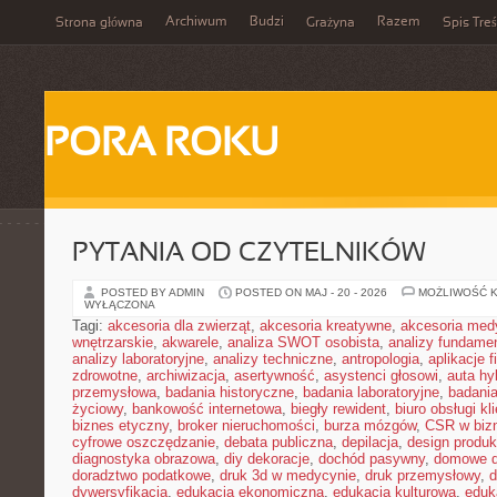
Archiwum
Budzi
Razem
Strona główna
Grażyna
Spis Treś
PORA ROKU
PYTANIA OD CZYTELNIKÓW
POSTED BY ADMIN
POSTED ON MAJ - 20 - 2026
MOŻLIWOŚĆ 
WYŁĄCZONA
Tagi:
akcesoria dla zwierząt
,
akcesoria kreatywne
,
akcesoria med
wnętrzarskie
,
akwarele
,
analiza SWOT osobista
,
analizy fundame
analizy laboratoryjne
,
analizy techniczne
,
antropologia
,
aplikacje 
zdrowotne
,
archiwizacja
,
asertywność
,
asystenci głosowi
,
auta h
przemysłowa
,
badania historyczne
,
badania laboratoryjne
,
badani
życiowy
,
bankowość internetowa
,
biegły rewident
,
biuro obsługi kl
biznes etyczny
,
broker nieruchomości
,
burza mózgów
,
CSR w biz
cyfrowe oszczędzanie
,
debata publiczna
,
depilacja
,
design produk
diagnostyka obrazowa
,
diy dekoracje
,
dochód pasywny
,
domowe d
doradztwo podatkowe
,
druk 3d w medycynie
,
druk przemysłowy
,
d
dywersyfikacja
,
edukacja ekonomiczna
,
edukacja kulturowa
,
eduk