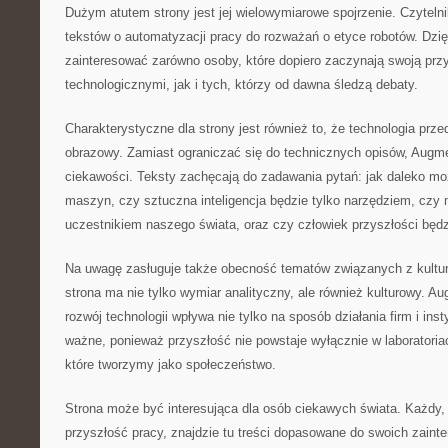
Dużym atutem strony jest jej wielowymiarowe spojrzenie. Czytel
tekstów o automatyzacji pracy do rozważań o etyce robotów. Dz
zainteresować zarówno osoby, które dopiero zaczynają swoją pr
technologicznymi, jak i tych, którzy od dawna śledzą debaty.
Charakterystyczne dla strony jest również to, że technologia prz
obrazowy. Zamiast ograniczać się do technicznych opisów, Augm
ciekawości. Teksty zachęcają do zadawania pytań: jak daleko mo
maszyn, czy sztuczna inteligencja będzie tylko narzędziem, czy
uczestnikiem naszego świata, oraz czy człowiek przyszłości będz
Na uwagę zasługuje także obecność tematów związanych z kultur
strona ma nie tylko wymiar analityczny, ale również kulturowy. A
rozwój technologii wpływa nie tylko na sposób działania firm i insty
ważne, ponieważ przyszłość nie powstaje wyłącznie w laboratoriac
które tworzymy jako społeczeństwo.
Strona może być interesująca dla osób ciekawych świata. Każdy, 
przyszłość pracy, znajdzie tu treści dopasowane do swoich zain