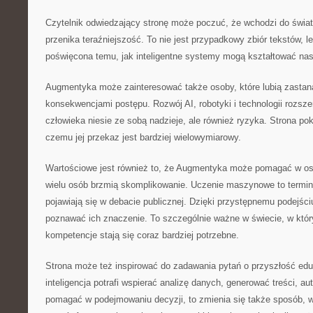
Czytelnik odwiedzający stronę może poczuć, że wchodzi do świat
przenika teraźniejszość. To nie jest przypadkowy zbiór tekstów, 
poświęcona temu, jak inteligentne systemy mogą kształtować na
Augmentyka może zainteresować także osoby, które lubią zastan
konsekwencjami postępu. Rozwój AI, robotyki i technologii rozsz
człowieka niesie ze sobą nadzieje, ale również ryzyka. Strona po
czemu jej przekaz jest bardziej wielowymiarowy.
Wartościowe jest również to, że Augmentyka może pomagać w osw
wielu osób brzmią skomplikowanie. Uczenie maszynowe to terminy
pojawiają się w debacie publicznej. Dzięki przystępnemu podejśc
poznawać ich znaczenie. To szczególnie ważne w świecie, w któ
kompetencje stają się coraz bardziej potrzebne.
Strona może też inspirować do zadawania pytań o przyszłość eduk
inteligencja potrafi wspierać analizę danych, generować treści, 
pomagać w podejmowaniu decyzji, to zmienia się także sposób, w 