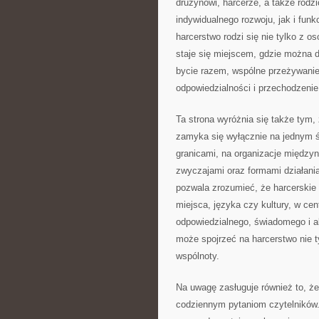
drużynowi, harcerze, a także rod
indywidualnego rozwoju, jak i fun
harcerstwo rodzi się nie tylko z os
staje się miejscem, gdzie można d
bycie razem, wspólne przeżywanie
odpowiedzialności i przechodzenie
Ta strona wyróżnia się także tym,
zamyka się wyłącznie na jednym ś
granicami, na organizacje międzyn
zwyczajami oraz formami działania
pozwala zrozumieć, że harcerskie 
miejsca, języka czy kultury, w ce
odpowiedzialnego, świadomego i a
może spojrzeć na harcerstwo nie ty
wspólnoty.
Na uwagę zasługuje również to, że
codziennym pytaniom czytelników.