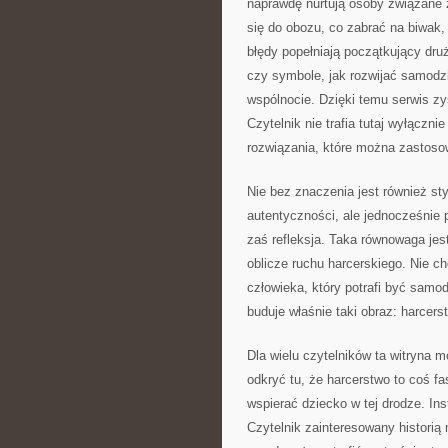
naprawdę nurtują osoby związane 
się do obozu, co zabrać na biwak, 
błędy popełniają początkujący dru
czy symbole, jak rozwijać samodz
wspólnocie. Dzięki temu serwis zy
Czytelnik nie trafia tutaj wyłączni
rozwiązania, które można zastoso
Nie bez znaczenia jest również styl
autentyczności, ale jednocześnie p
zaś refleksja. Taka równowaga je
oblicze ruchu harcerskiego. Nie c
człowieka, który potrafi być samod
buduje właśnie taki obraz: harcerst
Dla wielu czytelników ta witryna
odkryć tu, że harcerstwo to coś f
wspierać dziecko w tej drodze. In
Czytelnik zainteresowany historią