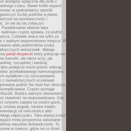
jest dostępny wyłącznie dla osób z
 wolnego czasu. Nawet krótki wyjazd
nować w spokojniejszy sposób.
raniczyć liczbę punktów w planie,
estrzeń na spontaniczność i
ć, że nie da się zobaczyć
 Paradoksalnie właśnie taka
 nadmiaru często sprawia, że podróż
gatsza. Człowiek wraca nie tylko ze
ale z realnym wspomnieniem miejsca. W
owania wielu podróżników szuka
 praktycznych wskazówek, dlatego
bywa
portal ekspercki
który pokazuje nie
ne kierunki, ale także uczy, jak
olniej, rozsądniej i bardziej
Takie podejście może pomóc uniknąć
ędów: przeładowanego harmonogramu,
ych wydatków czy rozczarowania
 z nierealistycznych oczekiwań.
gotowana podróż nie musi być droższa
j skomplikowana. Często wymaga
j filozofii. Bardzo ważnym elementem
jest otwartość na nieprzewidziane. Gdy
est sztywno zapięta na ostatni guzik,
jąć zmianę pogody, lokalne święto,
omendację od mieszkańca albo
ykłego odpoczynku. Taka elastyczność
 wyjazd mniej przypomina wykonanie
ardziej naturalne doświadczenie. To
cenne w świecie, gdzie na co dzień