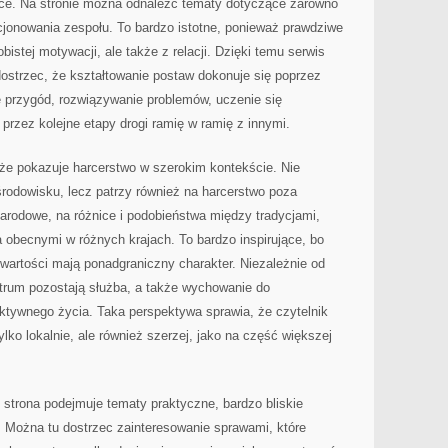
zice. Na stronie można odnaleźć tematy dotyczące zarówno
kcjonowania zespołu. To bardzo istotne, ponieważ prawdziwe
obistej motywacji, ale także z relacji. Dzięki temu serwis
ostrzec, że kształtowanie postaw dokonuje się poprzez
 przygód, rozwiązywanie problemów, uczenie się
 przez kolejne etapy drogi ramię w ramię z innymi.
 że pokazuje harcerstwo w szerokim kontekście. Nie
rodowisku, lecz patrzy również na harcerstwo poza
arodowe, na różnice i podobieństwa między tradycjami,
 obecnymi w różnych krajach. To bardzo inspirujące, bo
wartości mają ponadgraniczny charakter. Niezależnie od
ntrum pozostają służba, a także wychowanie do
ktywnego życia. Taka perspektywa sprawia, że czytelnik
lko lokalnie, ale również szerzej, jako na część większej
 strona podejmuje tematy praktyczne, bardzo bliskie
 Można tu dostrzec zainteresowanie sprawami, które