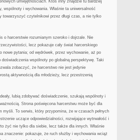
renowych umiejętnościach. Ktoś inny znajdzie tu bardziej
y, wspólnoty i wychowania. Właśnie ta uniwersalność
y towarzyszyć czytelnikowi przez długi czas, a nie tylko
is o harcerstwie rozumianym szeroko i dojrzale. Nie
rzeczywistości, lecz pokazuje cały świat harcerskiego
 po nowe pytania; od wędrówek, przez wychowanie, aż po
o doświadczenia wspólnoty po globalną perspektywę. Taki
wala zobaczyć, że harcerstwo nie jest jedynie
ostą aktywnością dla młodzieży, lecz przestrzenią
 ideały, lubią zdobywać doświadczenie, szukają wspólnoty i
uważnością. Strona poświęcona harcerstwu może być dla
m myśli. To serwis, który przypomina, że w czasach pełnych
strzenie uczące odpowiedzialności, rozwijające wytrwałość i
 żyć nie tylko dla siebie, lecz także dla innych. Właśnie
 ma znaczenie: pokazuje, że ruch służby i wychowania wciąż