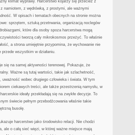
źny klimat wyprawy. Harcerstwo kojarzy się przecież z
, z namiotem, z wędrówką, z prostymi, ale ważnymi
radność. W opisach i tematach obecnych na stronie można
owe: sprzętem, sztuką przetrwania, organizacją noclegów
drobiazgami, które dla osoby spoza harcerstwa mogą
eczywistości tworzą cały mikrokosmos przeżyć. To właśnie
załość, a strona umiejętnie przypomina, że wychowanie nie
le przede wszystkim w działaniu.
je się na samej aktywności terenowej. Pokazuje, że
lny. Ważne są tutaj wartości, takie jak szlachetność,
, uważność wobec drugiego człowieka i świata. W tym
zbiorem ciekawych treści, ale także przestrzenią namysłu, w
harcerskie ideały przekładają się na zwykłe decyzje. To
snym świecie pełnym przebodźcowania właśnie takie
trzną busolę.
ukazuje harcerstwo jako środowisko relacji. Nie chodzi
, ale o całą sieć więzi, w której ważne miejsce mają