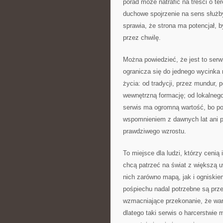
porad może natrafić na treści o te
duchowe spojrzenie na sens służb
sprawia, że strona ma potencjał, b
przez chwilę.
Można powiedzieć, że jest to serw
ogranicza się do jednego wycinka 
życia: od tradycji, przez mundur,
wewnętrzną formację; od lokalneg
serwis ma ogromną wartość, bo poz
wspomnieniem z dawnych lat ani pr
prawdziwego wzrostu.
To miejsce dla ludzi, którzy cenią
chcą patrzeć na świat z większą 
nich zarówno mapą, jak i ogniskie
pośpiechu nadal potrzebne są prze
wzmacniające przekonanie, że warto
dlatego taki serwis o harcerstwie