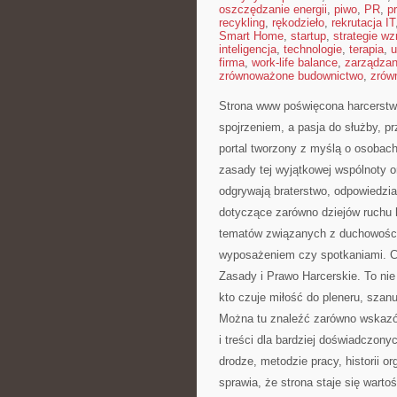
oszczędzanie energii
,
piwo
,
PR
,
p
recykling
,
rękodzieło
,
rekrutacja IT
Smart Home
,
startup
,
strategie wz
inteligencja
,
technologie
,
terapia
,
u
firma
,
work-life balance
,
zarządza
zrównoważone budownictwo
,
zrów
Strona www poświęcona harcerstwu
spojrzeniem, a pasja do służby, p
portal tworzony z myślą o osobach
zasady tej wyjątkowej wspólnoty o
odgrywają braterstwo, odpowiedzia
dotyczące zarówno dziejów ruchu h
tematów związanych z duchowośc
wyposażeniem czy spotkaniami. C
Zasady i Prawo Harcerskie. To nie
kto czuje miłość do pleneru, szanu
Można tu znaleźć zarówno wskazów
i treści dla bardziej doświadczony
drodze, metodzie pracy, historii o
sprawia, że strona staje się warto