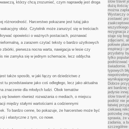
slow travel 
wawczą, którzy chcą zrozumieć, czym naprawdę jest droga
dużą ilością
można zapla
Wystarczy og
zostawić prz
jej różnorodność. Harcerstwo pokazane jest tutaj jako
zaakceptowa
wszystkiego.
ko wakacyjny obóz. Czytelnik może zanurzyć się w treściach
rezygnacja z
odkrywać opowieści o ważnych postaciach, poznawać
staje się bo
zdjęciami, 
nieformalną, a zarazem czytać teksty o bardzo użytkowych
połowie plan
inspiracji i
e zbiórki, pierwsza nocna warta, nawigacja w lesie czy
przydatny 
wis nie zamyka się w jednym schemacie, lecz oddycha
tylko popular
podróżować w
świadomie. 
typowych bł
niepotrzebn
st także sposób, w jaki łączy on dziedzictwo z
wynikającego
est tu przedstawiane jako coś odległego, lecz jako aktualna
Dobrze przy
ani bardzie
ma znaczenie dla młodych ludzi. Obok tematów
jedynie inne
slow travel 
ją się bowiem również rozważania o mediach, o miejscu
podróż nie j
lacji między stałymi wartościami a codziennymi
łatwiej przy
ciekawą rek
iek. To bardzo cenne, bo pokazuje, że harcerstwo może być
potrzebę zw
cji i elastyczne z tym, co nowe.
sprawia, że
zadania, a b
szczególnie 