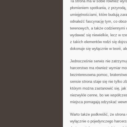
Ta strona ma w sobie również wyra
płomieniem spotkania, z przyrodą
umiejętnościami, które budują za
odnaleźć fascynację tym, co oboz
terenowych, a także codziennymi 
wydawać się niewielkie, lecz w rz
z takich elementów rodzi się dojr
dokonuje się wyłącznie w teorii, a
Jednocześnie serwis nie zatrzymu
harcerstwo ma również wymiar mora
bezinteresowna pomoc, braterstwo
sensie strona staje się nie tylko 
którym można zastanowić się, jak 
niezwykle cenne, bo we współcze
miejsca pomagają odzyskać wewnę
Warto także podkreślić, że strona 
wyłącznie o pojedynczego harcerza