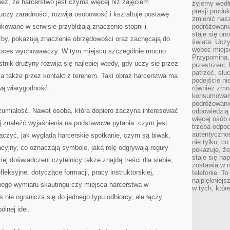
nież, że harcerstwo jest czymś więcej niż zajęciem
żyjemy wedłu
presji produ
uczy zaradności, rozwija osobowość i kształtuje postawę
zmienić nas
ikowane w serwisie przybliżają znaczenie stopni i
podróżowani
staje się o
żby, pokazują znaczenie obrzędowości oraz zachęcają do
świata. Uczy
wobec miejs
 proces wychowawczy. W tym miejscu szczególnie mocno
Przypomina,
nik drużyny rozwija się najlepiej wtedy, gdy uczy się przez
przestrzeni,
patrzeć, słu
a także przez kontakt z terenem. Taki obraz harcerstwa ma
podejście ni
wą wiarygodność.
również zmn
konsumowani
podróżowanie
zumiałość. Nawet osoba, która dopiero zaczyna interesować
odpowiedzią
więcej osób 
j znaleźć wyjaśnienia na podstawowe pytania: czym jest
trzeba odpo
autentycznoś
ączyć, jak wygląda harcerskie spotkanie, czym są biwak,
nie tylko, co
acyjny, co oznaczają symbole, jaką rolę odgrywają reguły
pokazuje, że
staje się na
ej doświadczeni czytelnicy także znajdą treści dla siebie,
zostawia w n
fleksyjne, dotyczące formacji, pracy instruktorskiej,
telefonie. T
najpiękniejs
wego wymiaru skautingu czy miejsca harcerstwa w
w tych, któr
 nie ogranicza się do jednego typu odbiorcy, ale łączy
lnej idei.