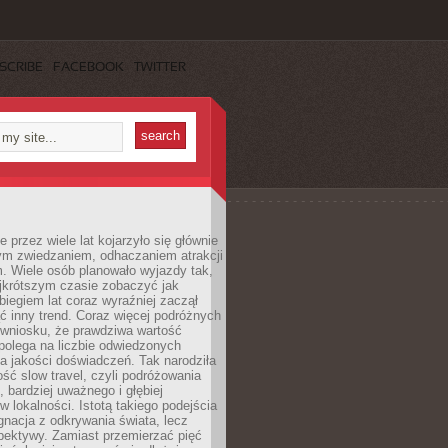
SCRIBE
FACEBOOK
TWITTER
 przez wiele lat kojarzyło się głównie
ym zwiedzaniem, odhaczaniem atrakcji
. Wiele osób planowało wyjazdy tak,
ajkrótszym czasie zobaczyć jak
 biegiem lat coraz wyraźniej zaczął
ć inny trend. Coraz więcej podróżnych
 wniosku, że prawdziwa wartość
polega na liczbie odwiedzonych
na jakości doświadczeń. Tak narodziła
ość slow travel, czyli podróżowania
, bardziej uważnego i głębiej
 lokalności. Istotą takiego podejścia
ygnacja z odkrywania świata, lecz
pektywy. Zamiast przemierzać pięć