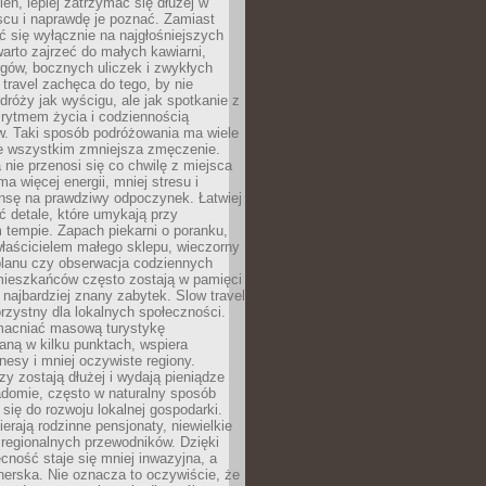
ień, lepiej zatrzymać się dłużej w
scu i naprawdę je poznać. Zamiast
 się wyłącznie na najgłośniejszych
warto zajrzeć do małych kawiarni,
rgów, bocznych uliczek i zwykłych
w travel zachęca do tego, by nie
dróży jak wyścigu, ale jak spotkanie z
, rytmem życia i codziennością
. Taki sposób podróżowania ma wiele
de wszystkim zmniejsza zmęczenie.
 nie przenosi się co chwilę z miejsca
ma więcej energii, mniej stresu i
nsę na prawdziwy odpoczynek. Łatwiej
 detale, które umykają przy
 tempie. Zapach piekarni o poranku,
łaścicielem małego sklepu, wieczorny
planu czy obserwacja codziennych
ieszkańców często zostają w pamięci
ż najbardziej znany zabytek. Slow travel
orzystny dla lokalnych społeczności.
acniać masową turystykę
aną w kilku punktach, wspiera
nesy i mniej oczywiste regiony.
rzy zostają dłużej i wydają pieniądze
adomie, często w naturalny sposób
 się do rozwoju lokalnej gospodarki.
ierają rodzinne pensjonaty, niewielkie
i regionalnych przewodników. Dzięki
cność staje się mniej inwazyjna, a
tnerska. Nie oznacza to oczywiście, że