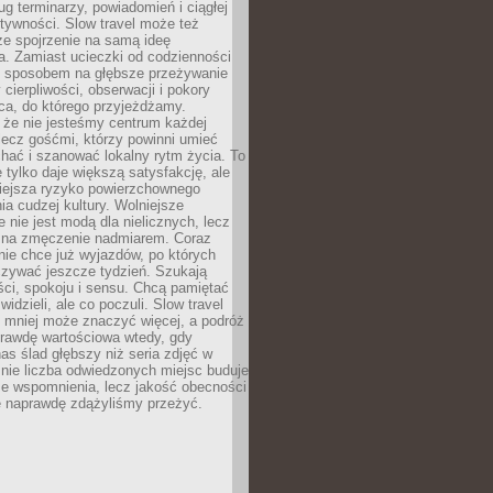
g terminarzy, powiadomień i ciągłej
ktywności. Slow travel może też
ze spojrzenie na samą ideę
a. Zamiast ucieczki od codzienności
no sposobem na głębsze przeżywanie
 cierpliwości, obserwacji i pokory
ca, do którego przyjeżdżamy.
 że nie jesteśmy centrum każdej
 lecz gośćmi, którzy powinni umieć
chać i szanować lokalny rytm życia. To
e tylko daje większą satysfakcję, ale
iejsza ryzyko powierzchownego
a cudzej kultury. Wolniejsze
 nie jest modą dla nielicznych, lecz
 na zmęczenie nadmiarem. Coraz
nie chce już wyjazdów, po których
czywać jeszcze tydzień. Szukają
ci, spokoju i sensu. Chcą pamiętać
 widzieli, ale co poczuli. Slow travel
 mniej może znaczyć więcej, a podróż
prawdę wartościowa wtedy, gdy
as ślad głębszy niż seria zdjęć w
o nie liczba odwiedzonych miejsc buduje
ze wspomnienia, lecz jakość obecności
e naprawdę zdążyliśmy przeżyć.