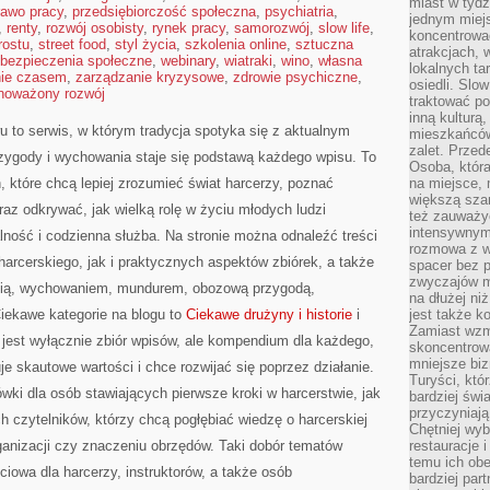
miast w tydz
rawo pracy
,
przedsiębiorczość społeczna
,
psychiatria
,
jednym miej
,
renty
,
rozwój osobisty
,
rynek pracy
,
samorozwój
,
slow life
,
koncentrować
rostu
,
street food
,
styl życia
,
szkolenia online
,
sztuczna
atrakcjach, 
bezpieczenia społeczne
,
webinary
,
wiatraki
,
wino
,
własna
lokalnych ta
nie czasem
,
zarządzanie kryzysowe
,
zdrowie psychiczne
,
osiedli. Slo
noważony rozwój
traktować po
inną kulturą
 to serwis, w którym tradycja spotyka się z aktualnym
mieszkańców
zalet. Prze
rzygody i wychowania staje się podstawą każdego wpisu. To
Osoba, która
, które chcą lepiej zrozumieć świat harcerzy, poznać
na miejsce, 
większą sza
raz odkrywać, jak wielką rolę w życiu młodych ludzi
też zauważyć
intensywnym
lność i codzienna służba. Na stronie można odnaleźć treści
rozmowa z w
arcerskiego, jak i praktycznych aspektów zbiórek, a także
spacer bez 
zwyczajów m
ią, wychowaniem, mundurem, obozową przygodą,
na dłużej ni
iekawe kategorie na blogu to
Ciekawe drużyny i historie
i
jest także k
Zamiast wzm
 jest wyłącznie zbiór wpisów, ale kompendium dla każdego,
skoncentrow
mniejsze biz
je skautowe wartości i chce rozwijać się poprzez działanie.
Turyści, któ
ki dla osób stawiających pierwsze kroki w harcerstwie, jak
bardziej świ
przyczyniają
ch czytelników, którzy chcą pogłębiać wiedzę o harcerskiej
Chętniej wyb
rganizacji czy znaczeniu obrzędów. Taki dobór tematów
restauracje 
temu ich obe
ściowa dla harcerzy, instruktorów, a także osób
bardziej par