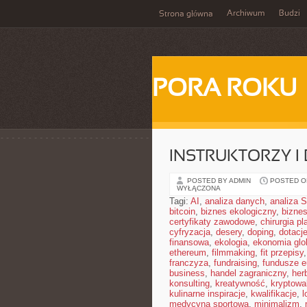
Archiwum
Budzi
Strona główna
PORA ROKU
INSTRUKTORZY I
POSTED BY ADMIN
POSTED ON
WYŁĄCZONA
Tagi:
AI
,
analiza danych
,
analiza
bitcoin
,
biznes ekologiczny
,
bizne
certyfikaty zawodowe
,
chirurgia p
cyfryzacja
,
desery
,
doping
,
dotacj
finansowa
,
ekologia
,
ekonomia glo
ethereum
,
filmmaking
,
fit przepisy
franczyza
,
fundraising
,
fundusze e
business
,
handel zagraniczny
,
her
konsulting
,
kreatywność
,
kryptowa
kulinarne inspiracje
,
kwalifikacje
,
l
medycyna sportowa
,
minimalizm
,