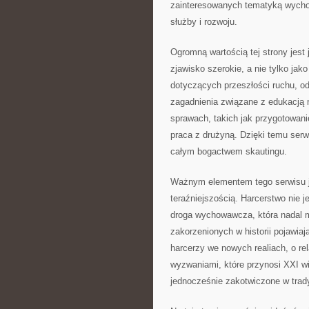
zainteresowanych tematyką wycho
służby i rozwoju.
Ogromną wartością tej strony jest 
zjawisko szerokie, a nie tylko ja
dotyczących przeszłości ruchu, 
zagadnienia związane z edukacją 
sprawach, takich jak przygotowani
praca z drużyną. Dzięki temu ser
całym bogactwem skautingu.
Ważnym elementem tego serwisu je
teraźniejszością. Harcerstwo nie j
droga wychowawcza, która nadal 
zakorzenionych w historii pojawia
harcerzy we nowych realiach, o re
wyzwaniami, które przynosi XXI w
jednocześnie zakotwiczone w trady