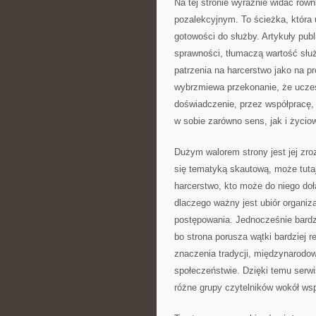
Na tej stronie wyraźnie widać rów
pozalekcyjnym. To ścieżka, która 
gotowości do służby. Artykuły publ
sprawności, tłumaczą wartość słu
patrzenia na harcerstwo jako na
wybrzmiewa przekonanie, że uczest
doświadczenie, przez współpracę, 
w sobie zarówno sens, jak i życio
Dużym walorem strony jest jej zro
się tematyką skautową, może tuta
harcerstwo, kto może do niego doł
dlaczego ważny jest ubiór organiz
postępowania. Jednocześnie bardzi
bo strona porusza wątki bardziej re
znaczenia tradycji, międzynarodo
społeczeństwie. Dzięki temu serwis
różne grupy czytelników wokół wspó