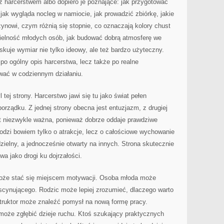
z harcerstwem albo dopiero je poznające: jak przygotować
jak wygląda nocleg w namiocie, jak prowadzić zbiórkę, jakie
żynowi, czym różnią się stopnie, co oznaczają kolory chust
ielność młodych osób, jak budować dobrą atmosferę we
skuje wymiar nie tylko ideowy, ale też bardzo użyteczny.
e po ogólny opis harcerstwa, lecz także po realne
wać w codziennym działaniu.
 tej strony. Harcerstwo jawi się tu jako świat pełen
orządku. Z jednej strony obecna jest entuzjazm, z drugiej
st niezwykle ważna, ponieważ dobrze oddaje prawdziwe
hodzi bowiem tylko o atrakcje, lecz o całościowe wychowanie
zielny, a jednocześnie otwarty na innych. Strona skutecznie
wa jako drogi ku dojrzałości.
 może stać się miejscem motywacji. Osoba młoda może
ascynującego. Rodzic może lepiej zrozumieć, dlaczego warto
struktor może znaleźć pomysł na nową formę pracy.
 może zgłębić dzieje ruchu. Ktoś szukający praktycznych