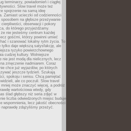
g terminarzy, powiadomień i ciągłej
ktywności. Slow travel może też
ze spojrzenie na samą ideę
a. Zamiast ucieczki od codzienności
no sposobem na głębsze przeżywanie
 cierpliwości, obserwacji i pokory
ca, do którego przyjeżdżamy.
 że nie jesteśmy centrum każdej
 lecz gośćmi, którzy powinni umieć
chać i szanować lokalny rytm życia. To
e tylko daje większą satysfakcję, ale
iejsza ryzyko powierzchownego
a cudzej kultury. Wolniejsze
 nie jest modą dla nielicznych, lecz
 na zmęczenie nadmiarem. Coraz
nie chce już wyjazdów, po których
czywać jeszcze tydzień. Szukają
ci, spokoju i sensu. Chcą pamiętać
 widzieli, ale co poczuli. Slow travel
 mniej może znaczyć więcej, a podróż
prawdę wartościowa wtedy, gdy
as ślad głębszy niż seria zdjęć w
o nie liczba odwiedzonych miejsc buduje
ze wspomnienia, lecz jakość obecności
e naprawdę zdążyliśmy przeżyć.