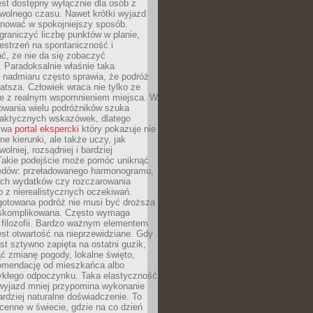
jest dostępny wyłącznie dla osób z
 wolnego czasu. Nawet krótki wyjazd
nować w spokojniejszy sposób.
raniczyć liczbę punktów w planie,
estrzeń na spontaniczność i
ć, że nie da się zobaczyć
 Paradoksalnie właśnie taka
 nadmiaru często sprawia, że podróż
gatsza. Człowiek wraca nie tylko ze
ale z realnym wspomnieniem miejsca. W
owania wielu podróżników szuka
 praktycznych wskazówek, dlatego
bywa
portal ekspercki
który pokazuje nie
ne kierunki, ale także uczy, jak
olniej, rozsądniej i bardziej
Takie podejście może pomóc uniknąć
ędów: przeładowanego harmonogramu,
ych wydatków czy rozczarowania
 z nierealistycznych oczekiwań.
gotowana podróż nie musi być droższa
j skomplikowana. Często wymaga
j filozofii. Bardzo ważnym elementem
jest otwartość na nieprzewidziane. Gdy
est sztywno zapięta na ostatni guzik,
jąć zmianę pogody, lokalne święto,
omendację od mieszkańca albo
ykłego odpoczynku. Taka elastyczność
 wyjazd mniej przypomina wykonanie
ardziej naturalne doświadczenie. To
cenne w świecie, gdzie na co dzień