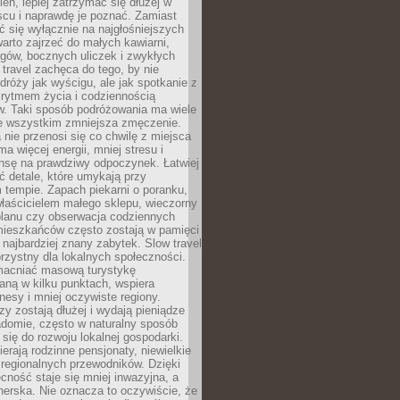
ień, lepiej zatrzymać się dłużej w
scu i naprawdę je poznać. Zamiast
 się wyłącznie na najgłośniejszych
warto zajrzeć do małych kawiarni,
rgów, bocznych uliczek i zwykłych
w travel zachęca do tego, by nie
dróży jak wyścigu, ale jak spotkanie z
, rytmem życia i codziennością
. Taki sposób podróżowania ma wiele
de wszystkim zmniejsza zmęczenie.
 nie przenosi się co chwilę z miejsca
ma więcej energii, mniej stresu i
nsę na prawdziwy odpoczynek. Łatwiej
 detale, które umykają przy
 tempie. Zapach piekarni o poranku,
łaścicielem małego sklepu, wieczorny
planu czy obserwacja codziennych
ieszkańców często zostają w pamięci
ż najbardziej znany zabytek. Slow travel
orzystny dla lokalnych społeczności.
acniać masową turystykę
aną w kilku punktach, wspiera
nesy i mniej oczywiste regiony.
rzy zostają dłużej i wydają pieniądze
adomie, często w naturalny sposób
 się do rozwoju lokalnej gospodarki.
ierają rodzinne pensjonaty, niewielkie
i regionalnych przewodników. Dzięki
cność staje się mniej inwazyjna, a
tnerska. Nie oznacza to oczywiście, że