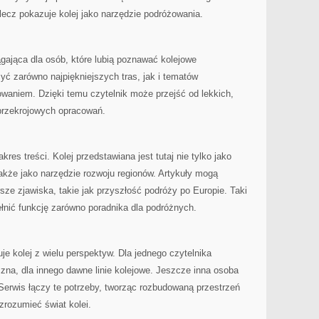
lecz pokazuje kolej jako narzędzie podróżowania.
gająca dla osób, które lubią poznawać kolejowe
yć zarówno najpiękniejszych tras, jak i tematów
aniem. Dzięki temu czytelnik może przejść od lekkich,
 przekrojowych opracowań.
kres treści. Kolej przedstawiana jest tutaj nie tylko jako
akże jako narzędzie rozwoju regionów. Artykuły mogą
sze zjawiska, takie jak przyszłość podróży po Europie. Taki
łnić funkcję zarówno poradnika dla podróżnych.
e kolej z wielu perspektyw. Dla jednego czytelnika
na, dla innego dawne linie kolejowe. Jeszcze inna osoba
erwis łączy te potrzeby, tworząc rozbudowaną przestrzeń
 zrozumieć świat kolei.