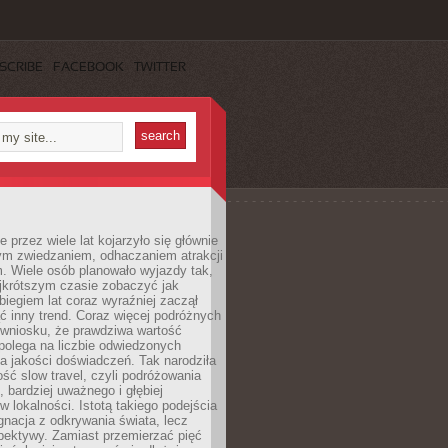
SCRIBE
FACEBOOK
TWITTER
 przez wiele lat kojarzyło się głównie
ym zwiedzaniem, odhaczaniem atrakcji
. Wiele osób planowało wyjazdy tak,
ajkrótszym czasie zobaczyć jak
 biegiem lat coraz wyraźniej zaczął
ć inny trend. Coraz więcej podróżnych
 wniosku, że prawdziwa wartość
polega na liczbie odwiedzonych
na jakości doświadczeń. Tak narodziła
ość slow travel, czyli podróżowania
, bardziej uważnego i głębiej
 lokalności. Istotą takiego podejścia
ygnacja z odkrywania świata, lecz
pektywy. Zamiast przemierzać pięć