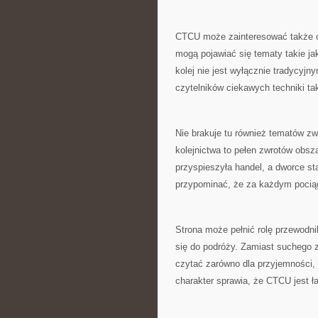
CTCU może zainteresować także os
mogą pojawiać się tematy takie jak
kolej nie jest wyłącznie tradycyjn
czytelników ciekawych techniki ta
Nie brakuje tu również tematów z
kolejnictwa to pełen zwrotów obsza
przyspieszyła handel, a dworce 
przypominać, że za każdym pociągi
Strona może pełnić rolę przewodni
się do podróży. Zamiast suchego z
czytać zarówno dla przyjemności, 
charakter sprawia, że CTCU jest ł