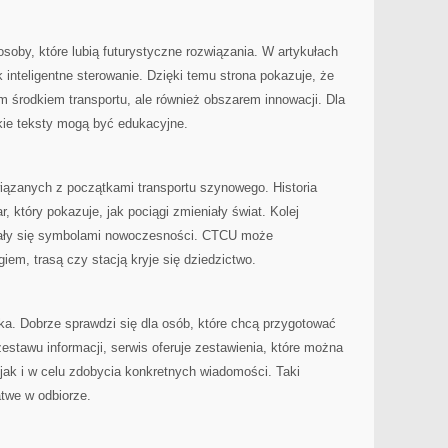
oby, które lubią futurystyczne rozwiązania. W artykułach
 inteligentne sterowanie. Dzięki temu strona pokazuje, że
ym środkiem transportu, ale również obszarem innowacji. Dla
kie teksty mogą być edukacyjne.
wiązanych z początkami transportu szynowego. Historia
r, który pokazuje, jak pociągi zmieniały świat. Kolej
stały się symbolami nowoczesności. CTCU może
em, trasą czy stacją kryje się dziedzictwo.
ka. Dobrze sprawdzi się dla osób, które chcą przygotować
estawu informacji, serwis oferuje zestawienia, które można
jak i w celu zdobycia konkretnych wiadomości. Taki
atwe w odbiorze.