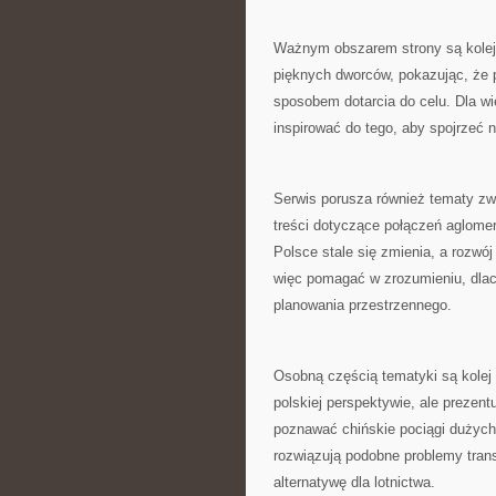
Ważnym obszarem strony są kole
pięknych dworców, pokazując, że 
sposobem dotarcia do celu. Dla w
inspirować do tego, aby spojrzeć 
Serwis porusza również tematy zw
treści dotyczące połączeń aglomer
Polsce stale się zmienia, a rozwó
więc pomagać w zrozumieniu, dla
planowania przestrzennego.
Osobną częścią tematyki są kolej 
polskiej perspektywie, ale prezent
poznawać chińskie pociągi dużych 
rozwiązują podobne problemy trans
alternatywę dla lotnictwa.