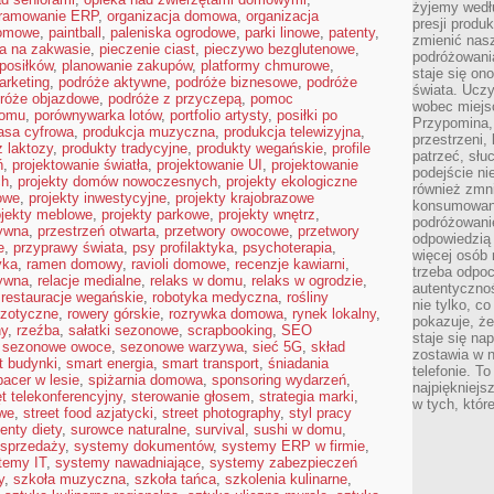
żyjemy wedłu
gramowanie ERP
,
organizacja domowa
,
organizacja
presji produ
domowe
,
paintball
,
paleniska ogrodowe
,
parki linowe
,
patenty
,
zmienić nas
ba na zakwasie
,
pieczenie ciast
,
pieczywo bezglutenowe
,
podróżowani
posiłków
,
planowanie zakupów
,
platformy chmurowe
,
staje się o
arketing
,
podróże aktywne
,
podróże biznesowe
,
podróże
świata. Uczy
róże objazdowe
,
podróże z przyczepą
,
pomoc
wobec miejs
domu
,
porównywarka lotów
,
portfolio artysty
,
posiłki po
Przypomina,
asa cyfrowa
,
produkcja muzyczna
,
produkcja telewizyjna
,
przestrzeni,
 laktozy
,
produkty tradycyjne
,
produkty wegańskie
,
profile
patrzeć, słu
ń
,
projektowanie światła
,
projektowanie UI
,
projektowanie
podejście ni
ch
,
projekty domów nowoczesnych
,
projekty ekologiczne
również zmn
mowe
,
projekty inwestycyjne
,
projekty krajobrazowe
konsumowani
ojekty meblowe
,
projekty parkowe
,
projekty wnętrz
,
podróżowanie
tywna
,
przestrzeń otwarta
,
przetwory owocowe
,
przetwory
odpowiedzią
e
,
przyprawy świata
,
psy profilaktyka
,
psychoterapia
,
więcej osób 
yka
,
ramen domowy
,
ravioli domowe
,
recenzje kawiarni
,
trzeba odpo
ywna
,
relacje medialne
,
relaks w domu
,
relaks w ogrodzie
,
autentycznoś
,
restauracje wegańskie
,
robotyka medyczna
,
rośliny
nie tylko, co
gzotyczne
,
rowery górskie
,
rozrywka domowa
,
rynek lokalny
,
pokazuje, że
ny
,
rzeźba
,
sałatki sezonowe
,
scrapbooking
,
SEO
staje się na
,
sezonowe owoce
,
sezonowe warzywa
,
sieć 5G
,
skład
zostawia w n
t budynki
,
smart energia
,
smart transport
,
śniadania
telefonie. T
pacer w lesie
,
spiżarnia domowa
,
sponsoring wydarzeń
,
najpiękniejs
t telekonferencyjny
,
sterowanie głosem
,
strategia marki
,
w tych, któr
owe
,
street food azjatycki
,
street photography
,
styl pracy
enty diety
,
surowce naturalne
,
survival
,
sushi w domu
,
sprzedaży
,
systemy dokumentów
,
systemy ERP w firmie
,
temy IT
,
systemy nawadniające
,
systemy zabezpieczeń
y
,
szkoła muzyczna
,
szkoła tańca
,
szkolenia kulinarne
,