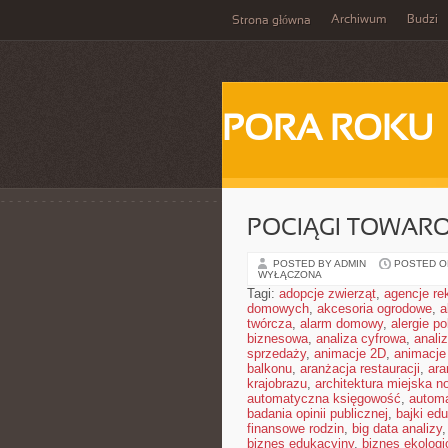
Archiwum
Budzi
Strona główna
PORA ROKU
POCIĄGI TOWAR
POSTED BY ADMIN
POSTED ON
WYŁĄCZONA
Tagi:
adopcje zwierząt
,
agencje r
domowych
,
akcesoria ogrodowe
,
a
twórcza
,
alarm domowy
,
alergie 
biznesowa
,
analiza cyfrowa
,
anali
sprzedaży
,
animacje 2D
,
animacje
balkonu
,
aranżacja restauracji
,
ara
krajobrazu
,
architektura miejska 
automatyczna księgowość
,
autom
badania opinii publicznej
,
bajki ed
finansowe rodzin
,
big data analizy
biznes edukacyjny
,
biznes ekologi