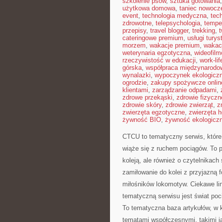
szkolenie psów
,
sztuka gotowania
użytkowa domowa
,
taniec nowocz
event
,
technologia medyczna
,
tec
zdrowotne
,
telepsychologia
,
tempe
przepisy
,
travel blogger
,
trekking
,
cateringowe premium
,
usługi tury
morzem
,
wakacje premium
,
wakac
weterynaria egzotyczna
,
wideofil
rzeczywistość w edukacji
,
work-li
górska
,
współpraca międzynarodo
wynalazki
,
wypoczynek ekologicz
ogrodzie
,
zakupy spożywcze onlin
klientami
,
zarządzanie odpadami
,
zdrowe przekąski
,
zdrowie fizyczn
zdrowie skóry
,
zdrowie zwierząt
,
z
zwierzęta egzotyczne
,
zwierzęta 
żywność BIO
,
żywność ekologiczn
CTCU to tematyczny serwis, które
wiąże się z ruchem pociągów. To p
koleją, ale również o czytelnikach
zamiłowanie do kolei z przyjazną
miłośników lokomotyw. Ciekawe lin
tematyczną serwisu jest świat poc
To tematyczna baza artykułów, w k
tematami współczesnymi, takimi j