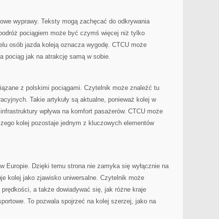
jowe wyprawy. Teksty mogą zachęcać do odkrywania
podróż pociągiem może być czymś więcej niż tylko
ielu osób jazda koleją oznacza wygodę. CTCU może
na pociąg jak na atrakcję samą w sobie.
iązane z polskimi pociągami. Czytelnik może znaleźć tu
acyjnych. Takie artykuły są aktualne, ponieważ kolej w
j infrastruktury wpływa na komfort pasażerów. CTCU może
czego kolej pozostaje jednym z kluczowych elementów
w Europie. Dzięki temu strona nie zamyka się wyłącznie na
uje kolej jako zjawisko uniwersalne. Czytelnik może
prędkości, a także dowiadywać się, jak różne kraje
portowe. To pozwala spojrzeć na kolej szerzej, jako na