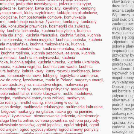
slow travel 
ermiczne
,
jastrzębie inwestycyjne
,
jedzenie intuicyjne
,
dużą ilością
połeczne
,
kampery
,
kawa specialty
,
kayaking
,
kemping
można zapla
yzacja smart
,
kluby czytelnicze
,
koktajle bezalkoholowe
,
Wystarczy og
kologiczne
,
kompostowanie domowe
,
komunikacja
zostawić prz
arne
,
konferencje naukowe żywienie
,
konkursy
,
konkursy
zaakceptowa
skie
,
konsultacje prawnicze
,
kosmetyki dla zwierząt
,
wszystkiego.
bby
,
kuchnia bałkańska
,
kuchnia brazylijska
,
kuchnia
rezygnacja z
hnia dla singli
,
kuchnia francuska
,
kuchnia fusion
,
kuchnia
staje się bo
a hiszpańska
,
kuchnia indyjska
,
kuchnia japońska
,
kuchnia
zdjęciami, 
nia marokańska
,
kuchnia meksykańska
,
kuchnia
połowie plan
uchnia niskobudżetowa
,
kuchnia orientalna
,
kuchnia
inspiracji i
,
kuchnia roślinna
,
kuchnia sezonowa jesienna
,
kuchnia
przydatny 
wa zimowa
,
kuchnia skandynawska
,
kuchnia
tylko popular
encka
,
kuchnia tajska
,
kuchnia turecka
,
kuchnia ukraińska
,
podróżować w
anocna
,
kuchnia wigilijna
,
kuchnia zero waste
,
kuchnia
świadomie. 
tura herbaty
,
kultura kawy
,
kursy rozwoju osobistego
,
laser
typowych bł
sne
,
lemoniady domowe
,
lobbying
,
logistyka e-commerce
,
niepotrzebn
box do pracy
,
łyżwiarstwo
,
made in Poland
,
magazyn energii
,
wynikającego
stwo abstrakcyjne
,
malarstwo olejne
,
malowanie po
Dobrze przy
marketing mobilny
,
marketing polityczny
,
marketing
ani bardzie
eble industrialne
,
meble klasyczne
,
meble modułowe
,
jedynie inne
ycyjne
,
medycyna estetyczna zabiegi
,
medycyna
slow travel 
ie rośliny
,
mindful eating
,
monitoring w domu
,
podróż nie j
otion design
,
multimedia edukacyjne
,
multimedia kulturalne
,
łatwiej przy
o biegowe
,
nauka gry na gitarze
,
nauka gry na pianinie
,
ciekawą rek
nawyki żywieniowe
,
niemarnowanie jedzenia
,
nietolerancje
potrzebę zw
sługa klienta online
,
ochrona powietrza
,
ochrona przyrody
,
sprawia, że
odżywianie seniorów
,
ogród japoński
,
ogród miejski
,
ogród
zadania, a b
ród wiejski
,
ogród wypoczynkowy
,
ogród zimowy pomysły
,
szczególnie 
ad seniorami
,
opieka nad zwierzętami domowymi
,