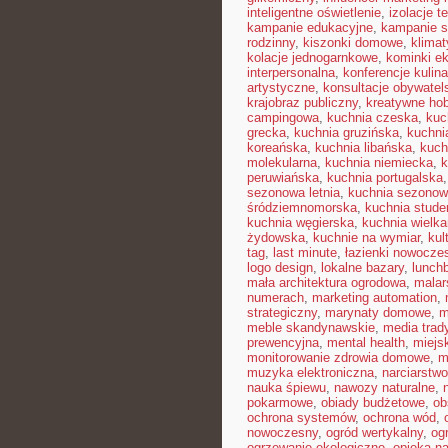
inteligentne oświetlenie
,
izolacje t
kampanie edukacyjne
,
kampanie s
rodzinny
,
kiszonki domowe
,
klimat
kolacje jednogarnkowe
,
kominki e
interpersonalna
,
konferencje kulin
artystyczne
,
konsultacje obywatel
krajobraz publiczny
,
kreatywne ho
campingowa
,
kuchnia czeska
,
kuc
grecka
,
kuchnia gruzińska
,
kuchni
koreańska
,
kuchnia libańska
,
kuch
molekularna
,
kuchnia niemiecka
,
k
peruwiańska
,
kuchnia portugalska
sezonowa letnia
,
kuchnia sezono
śródziemnomorska
,
kuchnia stud
kuchnia węgierska
,
kuchnia wielk
żydowska
,
kuchnie na wymiar
,
kul
tag
,
last minute
,
łazienki nowocze
logo design
,
lokalne bazary
,
lunch
mała architektura ogrodowa
,
malar
numerach
,
marketing automation
,
strategiczny
,
marynaty domowe
,
m
meble skandynawskie
,
media trad
prewencyjna
,
mental health
,
miejsk
monitorowanie zdrowia domowe
,
m
muzyka elektroniczna
,
narciarstw
nauka śpiewu
,
nawozy naturalne
,
pokarmowe
,
obiady budżetowe
,
ob
ochrona systemów
,
ochrona wód
,
nowoczesny
,
ogród wertykalny
,
og
ogrzewanie ekologiczne
,
opieka n