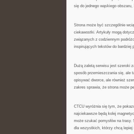
się do jednego wąskiego obszaru, 
Strona może być szczególnie wcią
ciekawostki. Artykuły mogą dotycz
związanych z codziennym podróżow
inspirujących tekstów do bardziej
Dużą zaletą serwisu jest szeroki za
sposób przemieszczania się, ale t
opisywać dworce, ale również szer
zakres sprawia, że strona może pe
CTCU wyróżnia się tym, że pokazuj
najciekawsze będą kolej magnetycz
może szukać pomysłów na trasy. S
dla wszystkich, którzy chcą lepiej