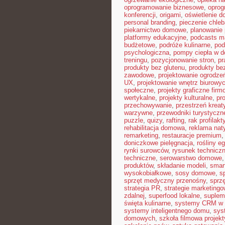
oprogramowanie biznesowe
,
opro
konferencji
,
origami
,
oświetlenie 
personal branding
,
pieczenie chle
piekarnictwo domowe
,
planowanie 
platformy edukacyjne
,
podcasts m
budżetowe
,
podróże kulinarne
,
pod
psychologiczna
,
pompy ciepła w 
treningu
,
pozycjonowanie stron
,
pr
produkty bez glutenu
,
produkty bez
zawodowe
,
projektowanie ogrodze
UX
,
projektowanie wnętrz biurowy
społeczne
,
projekty graficzne fir
wertykalne
,
projekty kulturalne
,
pr
przechowywanie
,
przestrzeń krea
warzywne
,
przewodniki turystyczn
puzzle
,
quizy
,
rafting
,
rak profilakt
rehabilitacja domowa
,
reklama nat
remarketing
,
restauracje premium
doniczkowe pielęgnacja
,
rośliny e
rynki surowców
,
rysunek technicz
techniczne
,
serowarstwo domowe
produktów
,
składanie modeli
,
smar
wysokobiałkowe
,
sosy domowe
,
s
sprzęt medyczny przenośny
,
sprzę
strategia PR
,
strategie marketing
zdalnej
,
superfood lokalne
,
suplem
święta kulinarne
,
systemy CRM w 
systemy inteligentnego domu
,
sys
domowych
,
szkoła filmowa projekt