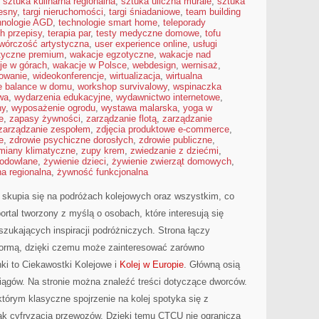
,
sztuka kulinarna regionalna
,
sztuka uliczna murale
,
sztuka
esny
,
targi nieruchomości
,
targi śniadaniowe
,
team building
hnologie AGD
,
technologie smart home
,
teleporady
h przepisy
,
terapia par
,
testy medyczne domowe
,
tofu
twórczość artystyczna
,
user experience online
,
usługi
styczne premium
,
wakacje egzotyczne
,
wakacje nad
je w górach
,
wakacje w Polsce
,
webdesign
,
wernisaż
,
mowanie
,
wideokonferencje
,
wirtualizacja
,
wirtualna
fe balance w domu
,
workshop survivalowy
,
wspinaczka
wa
,
wydarzenia edukacyjne
,
wydawnictwo internetowe
,
ny
,
wyposażenie ogrodu
,
wystawa malarska
,
yoga w
e
,
zapasy żywności
,
zarządzanie flotą
,
zarządzanie
zarządzanie zespołem
,
zdjęcia produktowe e-commerce
,
e
,
zdrowie psychiczne dorosłych
,
zdrowie publiczne
,
miany klimatyczne
,
zupy krem
,
zwiedzanie z dziećmi
,
hodowlane
,
żywienie dzieci
,
żywienie zwierząt domowych
,
a regionalna
,
żywność funkcjonalna
 skupia się na podróżach kolejowych oraz wszystkim, co
ortal tworzony z myślą o osobach, które interesują się
 szukających inspiracji podróżniczych. Strona łączy
 formą, dzięki czemu może zainteresować zarówno
ki to Ciekawostki Kolejowe i
Kolej w Europie
. Główną osią
iągów. Na stronie można znaleźć treści dotyczące dworców.
tórym klasyczne spojrzenie na kolej spotyka się z
ak cyfryzacja przewozów. Dzięki temu CTCU nie ogranicza