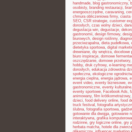
handmade
,
blog gastronomiczny
,
b
osobisty
,
branding restauracji
,
bran
energooszczędne
,
caravaning
,
cer
chmura obliczeniowa firmy
,
ciast
SEO
,
CSR strategie
,
customer ex
dorosłych
,
czas wolny dzieci
,
dani
degustacja win
,
degustacje
,
dekor
gastronomii
,
design firmowy
,
desig
biurowych
,
design roślinny
,
diagno
przeciwzapalna
,
dieta pudełkowa
,
dietetyka sportowa
,
digital marketi
drewniane
,
diy wnętrza
,
docelowe p
biuro inspiracje
,
domowe fermenta
oszczędzanie
,
domowe przetwory
hobby
,
druk cyfrowy
,
e-learning m
dorosłych
,
edukacja zdrowotna dzi
społeczna
,
ekologiczne ogrodnict
energia cieplna
,
energia jądrowa
,
e
event video
,
eventy biznesowe
,
ev
gastronomiczne
,
eventy kulturalne
eventy sportowe
,
Facebook Ads
,
f
animowany
,
film krótkometrażowy
dzieci
,
food delivery online
,
food d
truck festival
,
fotografia artystycz
ślubna
,
fotografia sportowa
,
gadże
gotowanie dla dwojga
,
gotowanie n
interaktywna
,
grafika komputerow
rodzinne
,
gry logiczne online
,
gry 
herbata matcha
,
hotele dla zwierzą
glikemiczny
,
influencer marketing