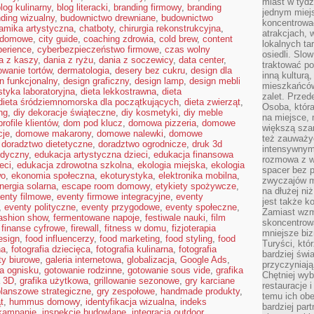
miast w tydz
log kulinarny
,
blog literacki
,
branding firmowy
,
branding
jednym miej
ding wizualny
,
budownictwo drewniane
,
budownictwo
koncentrować
amika artystyczna
,
chatboty
,
chirurgia rekonstrukcyjna
,
atrakcjach, 
a domowe
,
city guide
,
coaching zdrowia
,
cold brew
,
content
lokalnych ta
perience
,
cyberbezpieczeństwo firmowe
,
czas wolny
osiedli. Slo
a z kaszy
,
dania z ryżu
,
dania z soczewicy
,
data center
,
traktować po
owanie tortów
,
dermatologia
,
desery bez cukru
,
design dla
inną kulturą
n funkcjonalny
,
design graficzny
,
design lamp
,
design mebli
mieszkańców
styka laboratoryjna
,
dieta lekkostrawna
,
dieta
zalet. Prze
dieta śródziemnomorska dla początkujących
,
dieta zwierząt
,
Osoba, która
ng
,
diy dekoracje świąteczne
,
diy kosmetyki
,
diy meble
na miejsce, 
rofile klientów
,
dom pod klucz
,
domowa pizzeria
,
domowe
większą sza
cje
,
domowe makarony
,
domowe nalewki
,
domowe
też zauważyć
,
doradztwo dietetyczne
,
doradztwo ogrodnicze
,
druk 3d
intensywnym
edyczny
,
edukacja artystyczna dzieci
,
edukacja finansowa
rozmowa z w
eci
,
edukacja zdrowotna szkolna
,
ekologia miejska
,
ekologia
spacer bez 
wo
,
ekonomia społeczna
,
ekoturystyka
,
elektronika mobilna
,
zwyczajów m
nergia solarna
,
escape room domowy
,
etykiety spożywcze
,
na dłużej ni
enty filmowe
,
eventy firmowe integracyjne
,
eventy
jest także k
,
eventy polityczne
,
eventy przygodowe
,
eventy społeczne
,
Zamiast wzm
ashion show
,
fermentowane napoje
,
festiwale nauki
,
film
skoncentrow
,
finanse cyfrowe
,
firewall
,
fitness w domu
,
fizjoterapia
mniejsze biz
esign
,
food influencerzy
,
food marketing
,
food styling
,
food
Turyści, któ
na
,
fotografia dziecięca
,
fotografia kulinarna
,
fotografia
bardziej świ
ty biurowe
,
galeria internetowa
,
globalizacja
,
Google Ads
,
przyczyniają
a ognisku
,
gotowanie rodzinne
,
gotowanie sous vide
,
grafika
Chętniej wyb
a 3D
,
grafika użytkowa
,
grillowanie sezonowe
,
gry karciane
restauracje 
planszowe strategiczne
,
gry zespołowe
,
handmade produkty
,
temu ich obe
t
,
hummus domowy
,
identyfikacja wizualna
,
indeks
bardziej par
 kampanie
,
inspekcje budowlane
,
integracja outdoor
,