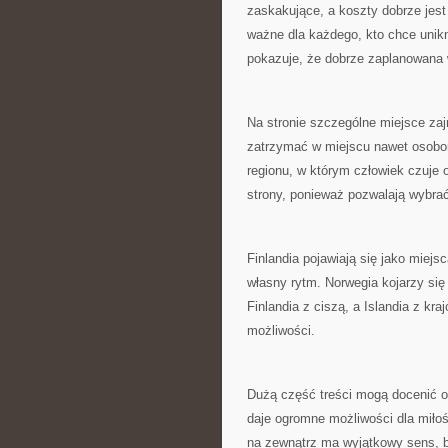
zaskakujące, a koszty dobrze jest
ważne dla każdego, kto chce unikn
pokazuje, że dobrze zaplanowana
Na stronie szczególne miejsce zajm
zatrzymać w miejscu nawet osobo
regionu, w którym człowiek czuje 
strony, ponieważ pozwalają wybrać
Finlandia pojawiają się jako miej
własny rytm. Norwegia kojarzy się
Finlandia z ciszą, a Islandia z kr
możliwości.
Dużą część treści mogą docenić o
daje ogromne możliwości dla miło
na zewnątrz ma wyjątkowy sens, 