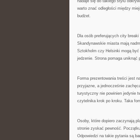
nadaje się do takiego stylu odkry
warto znać odległości między mie
budżet.
Dla osób preferujących city brea
Skandynawskie miasta mają nadmo
Sztokholm czy Helsinki mogą być 
jedzenie. Strona pomaga uniknąć 
Forma prezentowania treści jest n
przyjazne, a jednocześnie zachęc
turystyczny nie powinien jedynie t
czytelnika krok po kroku. Taka for
Osoby, które dopiero zaczynają p
stronie zyskać pewność. Początkuj
Odpowiedzi na takie pytania są ba