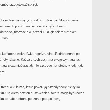
pomóc przygotować sprzęt.
la rodzin planujących podróż z dziećmi. Skandynawia
strzeń do podróżowania, ale taki wyjazd warto
atne są informacje o jedzeniu. Dzięki takim treściom
urlop.
 konkretne wskazówki organizacyjne. Podróżowanie po
 loty lokalne. Każda z tych opcji ma swoje wymagania.
aga zrozumieć zasady. To szczególnie istotne wtedy, gdy
aje.
treści o kulturze, które pokazują Skandynawię nie tylko
ko kulturę wartą poznania. szwedzkie święta mogą być równie
akim tematom strona poszerza perspektywę.