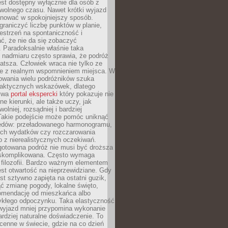
jest dostępny wyłącznie dla osób z
 wolnego czasu. Nawet krótki wyjazd
nować w spokojniejszy sposób.
raniczyć liczbę punktów w planie,
estrzeń na spontaniczność i
ć, że nie da się zobaczyć
 Paradoksalnie właśnie taka
 nadmiaru często sprawia, że podróż
gatsza. Człowiek wraca nie tylko ze
ale z realnym wspomnieniem miejsca. W
owania wielu podróżników szuka
 praktycznych wskazówek, dlatego
bywa
portal ekspercki
który pokazuje nie
ne kierunki, ale także uczy, jak
olniej, rozsądniej i bardziej
Takie podejście może pomóc uniknąć
ędów: przeładowanego harmonogramu,
ych wydatków czy rozczarowania
 z nierealistycznych oczekiwań.
gotowana podróż nie musi być droższa
j skomplikowana. Często wymaga
j filozofii. Bardzo ważnym elementem
jest otwartość na nieprzewidziane. Gdy
est sztywno zapięta na ostatni guzik,
jąć zmianę pogody, lokalne święto,
omendację od mieszkańca albo
ykłego odpoczynku. Taka elastyczność
 wyjazd mniej przypomina wykonanie
ardziej naturalne doświadczenie. To
cenne w świecie, gdzie na co dzień