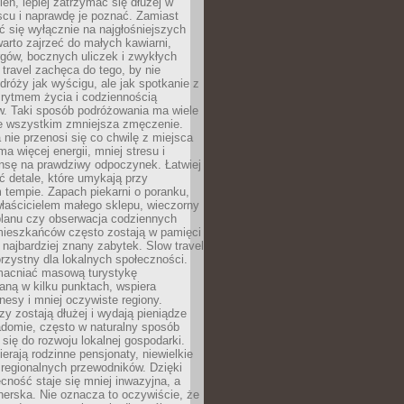
ień, lepiej zatrzymać się dłużej w
scu i naprawdę je poznać. Zamiast
 się wyłącznie na najgłośniejszych
warto zajrzeć do małych kawiarni,
rgów, bocznych uliczek i zwykłych
w travel zachęca do tego, by nie
dróży jak wyścigu, ale jak spotkanie z
, rytmem życia i codziennością
. Taki sposób podróżowania ma wiele
de wszystkim zmniejsza zmęczenie.
 nie przenosi się co chwilę z miejsca
ma więcej energii, mniej stresu i
nsę na prawdziwy odpoczynek. Łatwiej
 detale, które umykają przy
 tempie. Zapach piekarni o poranku,
łaścicielem małego sklepu, wieczorny
planu czy obserwacja codziennych
ieszkańców często zostają w pamięci
ż najbardziej znany zabytek. Slow travel
orzystny dla lokalnych społeczności.
acniać masową turystykę
aną w kilku punktach, wspiera
nesy i mniej oczywiste regiony.
rzy zostają dłużej i wydają pieniądze
adomie, często w naturalny sposób
 się do rozwoju lokalnej gospodarki.
ierają rodzinne pensjonaty, niewielkie
i regionalnych przewodników. Dzięki
cność staje się mniej inwazyjna, a
tnerska. Nie oznacza to oczywiście, że