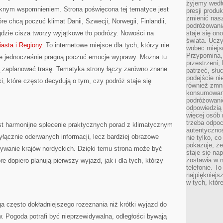
żyjemy wedłu
knym wspomnieniem. Strona poświęcona tej tematyce jest
presji produ
zmienić nas
re chcą poczuć klimat Danii, Szwecji, Norwegii, Finlandii,
podróżowani
 gdzie cisza tworzy wyjątkowe tło podróży. Nowości na
staje się o
świata. Uczy
asta i Regiony
. To internetowe miejsce dla tych, którzy nie
wobec miejs
Przypomina,
e jednocześnie pragną poczuć emocje wyprawy. Można tu
przestrzeni,
ją zaplanować trasę. Tematyka strony łączy zarówno znane
patrzeć, słu
podejście ni
ki, które często decydują o tym, czy podróż staje się
również zmn
konsumowani
podróżowanie
odpowiedzią
więcej osób 
trzeba odpo
est harmonijne splecenie praktycznych porad z klimatycznym
autentycznoś
yłącznie oderwanych informacji, lecz bardziej obrazowe
nie tylko, co
pokazuje, że
rywanie krajów nordyckich. Dzięki temu strona może być
staje się na
zostawia w n
e dopiero planują pierwszy wyjazd, jak i dla tych, którzy
telefonie. T
najpiękniejs
w tych, któr
często dokładniejszego rozeznania niż krótki wyjazd do
. Pogoda potrafi być nieprzewidywalna, odległości bywają