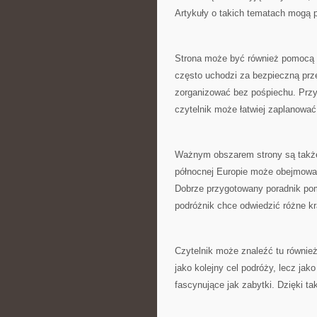
Artykuły o takich tematach mogą 
Strona może być również pomocą d
często uchodzi za bezpieczną prze
zorganizować bez pośpiechu. Przyd
czytelnik może łatwiej zaplanować 
Ważnym obszarem strony są także
północnej Europie może obejmować
Dobrze przygotowany poradnik pom
podróżnik chce odwiedzić różne kr
Czytelnik może znaleźć tu również 
jako kolejny cel podróży, lecz ja
fascynujące jak zabytki. Dzięki t