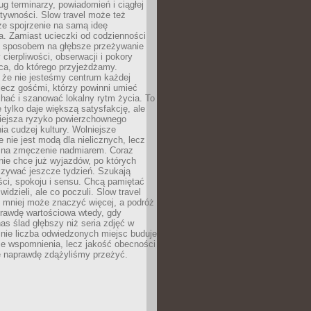
g terminarzy, powiadomień i ciągłej
ktywności. Slow travel może też
ze spojrzenie na samą ideę
a. Zamiast ucieczki od codzienności
no sposobem na głębsze przeżywanie
 cierpliwości, obserwacji i pokory
ca, do którego przyjeżdżamy.
 że nie jesteśmy centrum każdej
 lecz gośćmi, którzy powinni umieć
chać i szanować lokalny rytm życia. To
e tylko daje większą satysfakcję, ale
iejsza ryzyko powierzchownego
a cudzej kultury. Wolniejsze
 nie jest modą dla nielicznych, lecz
 na zmęczenie nadmiarem. Coraz
nie chce już wyjazdów, po których
czywać jeszcze tydzień. Szukają
ci, spokoju i sensu. Chcą pamiętać
 widzieli, ale co poczuli. Slow travel
 mniej może znaczyć więcej, a podróż
prawdę wartościowa wtedy, gdy
as ślad głębszy niż seria zdjęć w
o nie liczba odwiedzonych miejsc buduje
ze wspomnienia, lecz jakość obecności
e naprawdę zdążyliśmy przeżyć.