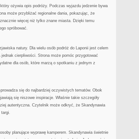
 który ożywia opis podróży. Podczas wyjazdu jedzenie bywa
ona może przybliżać regionalne dania, pokazując, że
nacznie więcej niż tylko znane miasta. Dzięki temu
zego spróbować.
zjawiska natury. Dla wielu osób podróż do Laponii jest celem
 jednak cierpliwości. Strona może pomóc przygotować
zydatne dla osób, które marzą o spotkaniu z jednym z
e sprowadza się do najbardziej oczywistych tematów. Obok
jawiają się niszowe inspiracje. Właśnie takie szczegóły
rdziej autentyczna. Czytelnik może odkryć, że Skandynawia
 targi.
 osoby planujące wyprawę kamperem. Skandynawia świetnie