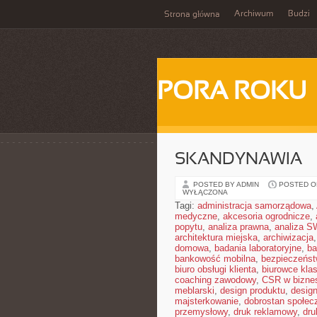
Archiwum
Budzi
Strona główna
PORA ROKU
SKANDYNAWIA
POSTED BY ADMIN
POSTED ON
WYŁĄCZONA
Tagi:
administracja samorządowa
,
medyczne
,
akcesoria ogrodnicze
,
popytu
,
analiza prawna
,
analiza S
architektura miejska
,
archiwizacja
domowa
,
badania laboratoryjne
,
ba
bankowość mobilna
,
bezpieczeńst
biuro obsługi klienta
,
biurowce kla
coaching zawodowy
,
CSR w bizne
meblarski
,
design produktu
,
design
majsterkowanie
,
dobrostan społec
przemysłowy
,
druk reklamowy
,
dru