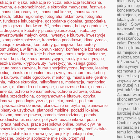
miast w tydz
ukacja miejska
,
edukacja rolnicza
,
edukacja techniczna
,
jednym miej
owotna
,
elektromobilność
,
elektronika medyczna
,
festiwale
koncentrować
finanse korporacyjne
,
finanse publiczne
,
finansowanie
atrakcjach, 
intech
,
folklor regionalny
,
fotografia reklamowa
,
fotografia
lokalnych ta
y
,
fundusze inkubacyjne
,
gospodarka globalna
,
gospodarka
osiedli. Slo
,
gry logiczne
,
hardware PC
,
hebdomada
,
hobby ogrodnicze
,
traktować po
ura drogowa
,
inkubatory przedsiębiorczości
,
inkubatory
inną kulturą
inwestowanie małych kwot
,
inwestycje biurowe
,
inwestycje
mieszkańców
,
kampanie społeczne
,
kancelaria podatkowa
,
klimatyzacja
,
zalet. Prze
tencje zawodowe
,
komputery gamingowe
,
komputery
Osoba, która
komunikacja w firmie
,
komunikatory
,
konferencje biznesowe
,
na miejsce, 
 zdrowotne
,
konstrukcje budowlane
,
konsultacje społeczne
,
większą sza
ciowe
,
kopiarki
,
kredyt inwestycyjny
,
kredyty inwestycyjne
,
też zauważyć
ieszkaniowe
,
kryptowaluty inwestycyjne
,
księga gości
,
intensywnym
ultura organizacyjna
,
kursy specjalistyczne
,
laptopy
,
leasing
rozmowa z w
pedia
,
lotniska regionalne
,
magazyny
,
manicure
,
marketing
spacer bez 
e biurowe
,
meble ogrodowe
,
mentoring
,
miasta inteligentne
,
zwyczajów m
mia
,
mikroelektronika
,
mikrofinanse
,
moderacja
,
monitoring
na dłużej ni
rowia
,
multimedia edukacyjne
,
nowoczesne biuro
,
ochrona
jest także k
umenta
,
ochrona konsumentów
,
ochrona zdrowia
,
odzież
Zamiast wzm
pieka przedszkolna
,
oprogramowanie biurowe
,
optyka
,
skoncentrow
domowe
,
parki logistyczne
,
pasieka
,
pastel
,
pedicure
,
mniejsze biz
,
piwowarstwo domowe
,
planowanie emerytalne
,
planowanie
Turyści, któ
,
plastyka użytkowa
,
płatności mobilne
,
podatki lokalne
,
bardziej świ
ołeczna
,
pomoc prawna
,
poradnictwo rodzinne
,
porady
przyczyniają
średnictwo biznesowe
,
pożyczki pozabankowe
,
praca
Chętniej wyb
,
praca naukowa
,
praca zespołowa online
,
prawo cywilne
restauracje 
prawo lokalne
,
prawo spadkowe
,
private equity
,
profilaktyka
temu ich obe
jekty architektoniczne wnętrz
,
projekty funkcjonalne
,
bardziej par
ołeczne
,
projekty społeczne miejskie
,
przemysł