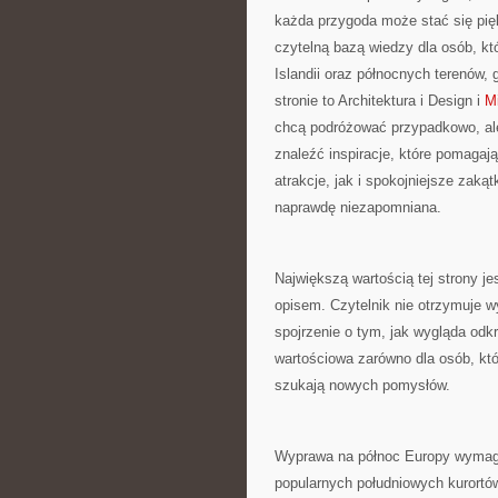
każda przygoda może stać się pię
czytelną bazą wiedzy dla osób, któ
Islandii oraz północnych terenów,
stronie to Architektura i Design i
Mi
chcą podróżować przypadkowo, al
znaleźć inspiracje, które pomaga
atrakcje, jak i spokojniejsze zakąt
naprawdę niezapomniana.
Największą wartością tej strony j
opisem. Czytelnik nie otrzymuje w
spojrzenie o tym, jak wygląda odk
wartościowa zarówno dla osób, któr
szukają nowych pomysłów.
Wyprawa na północ Europy wymaga 
popularnych południowych kurortów