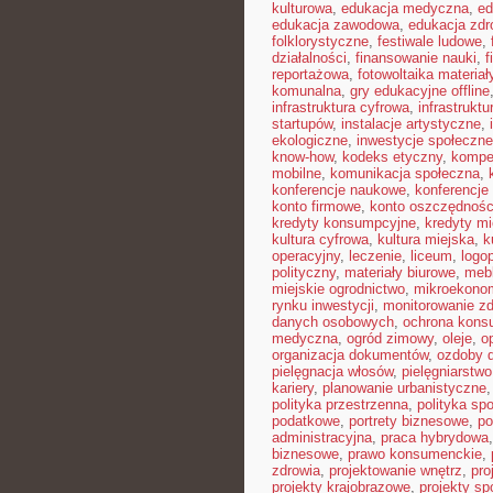
kulturowa
,
edukacja medyczna
,
ed
edukacja zawodowa
,
edukacja zdr
folklorystyczne
,
festiwale ludowe
,
działalności
,
finansowanie nauki
,
f
reportażowa
,
fotowoltaika materiał
komunalna
,
gry edukacyjne offline
infrastruktura cyfrowa
,
infrastrukt
startupów
,
instalacje artystyczne
,
ekologiczne
,
inwestycje społeczne
know-how
,
kodeks etyczny
,
kompe
mobilne
,
komunikacja społeczna
,
konferencje naukowe
,
konferencje
konto firmowe
,
konto oszczędnoś
kredyty konsumpcyjne
,
kredyty m
kultura cyfrowa
,
kultura miejska
,
k
operacyjny
,
leczenie
,
liceum
,
logo
polityczny
,
materiały biurowe
,
mebl
miejskie ogrodnictwo
,
mikroekono
rynku inwestycji
,
monitorowanie zd
danych osobowych
,
ochrona kons
medyczna
,
ogród zimowy
,
oleje
,
o
organizacja dokumentów
,
ozdoby 
pielęgnacja włosów
,
pielęgniarstwo
kariery
,
planowanie urbanistyczne
polityka przestrzenna
,
polityka sp
podatkowe
,
portrety biznesowe
,
po
administracyjna
,
praca hybrydowa
biznesowe
,
prawo konsumenckie
,
zdrowia
,
projektowanie wnętrz
,
pro
projekty krajobrazowe
,
projekty sp