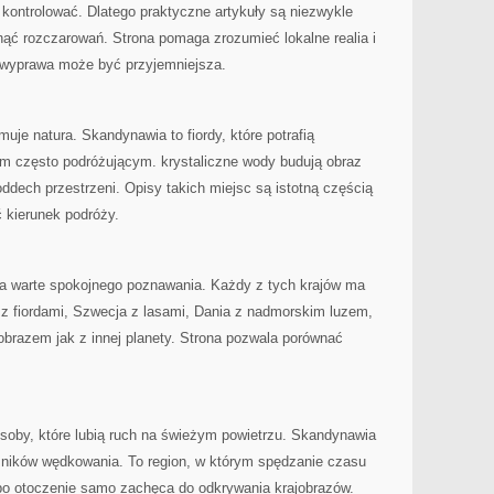
 kontrolować. Dlatego praktyczne artykuły są niezwykle
ąć rozczarowań. Strona pomaga zrozumieć lokalne realia i
 wyprawa może być przyjemniejsza.
uje natura. Skandynawia to fiordy, które potrafią
m często podróżującym. krystaliczne wody budują obraz
oddech przestrzeni. Opisy takich miejsc są istotną częścią
 kierunek podróży.
sca warte spokojnego poznawania. Każdy z tych krajów ma
 z fiordami, Szwecja z lasami, Dania z nadmorskim luzem,
ajobrazem jak z innej planety. Strona pozwala porównać
soby, które lubią ruch na świeżym powietrzu. Skandynawia
śników wędkowania. To region, w którym spędzanie czasu
bo otoczenie samo zachęca do odkrywania krajobrazów.