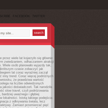
SCRIBE
FACEBOOK
TWITTER
 przez wiele lat kojarzyło się głównie
ym zwiedzaniem, odhaczaniem atrakcji
. Wiele osób planowało wyjazdy tak,
ajkrótszym czasie zobaczyć jak
 biegiem lat coraz wyraźniej zaczął
ć inny trend. Coraz więcej podróżnych
 wniosku, że prawdziwa wartość
polega na liczbie odwiedzonych
na jakości doświadczeń. Tak narodziła
ość slow travel, czyli podróżowania
, bardziej uważnego i głębiej
 lokalności. Istotą takiego podejścia
ygnacja z odkrywania świata, lecz
pektywy. Zamiast przemierzać pięć