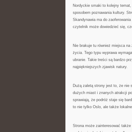
Nordyckie smaki to kolejny temat,
sposobem poznawania kultury. Str
Skandynawia ma do zaoferowania z
czytelnik może dowiedzieć się, c
Nie brakuje tu również miejsca na 
życia. Tego typu wyprawa wymaga
ubranie. Takie treści są bardzo pr
najpiękniejszych zjawisk natury.
Dużą zaletą strony jest to, że ni
dużych miast i znanych atrakcji po
sprawiają, że podróż staje się ba
to nie tylko Oslo, ale także lokalne
Strona może zainteresować także