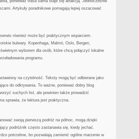
wania, ponieważ trasa sama staje się atrakcją. Jednocześnie
jscami. Artykuły poradnikowe pomagają lepiej oszacować
ki serwis również może być praktycznym wsparciem.
rskie bulwary. Kopenhaga, Malmö, Oslo, Bergen,
świetnym wyborem dla osób, które chcą połączyć lokalne
przeładowania programu.
astawiony na czytelność. Teksty mogą być odbierane jako
ające do odkrywania. To ważne, ponieważ dobry blog
worzyć suchych list, ale powinien także prowadzić
ma sprawia, że lektura jest praktyczna.
lanować swoją pierwszą podróż na północ, mogą dzięki
ący podróżnik często zastanawia się, kiedy jechać.
rdzo potrzebne, bo pozwalają zamienić ogólne marzenie w