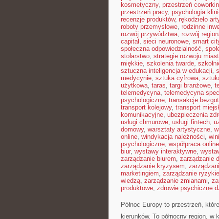
kosmetyczny
,
przestrzeń coworki
przestrzeń pracy
,
psychologia klin
recenzje produktów
,
rękodzieło ar
roboty przemysłowe
,
rodzinne inw
rozwój przywództwa
,
rozwój region
capital
,
sieci neuronowe
,
smart cit
społeczna odpowiedzialność
,
społ
stolarstwo
,
strategie rozwoju mias
miękkie
,
szkolenia twarde
,
szkoln
sztuczna inteligencja w edukacji
,
s
medycynie
,
sztuka cyfrowa
,
sztuk
użytkowa
,
taras
,
targi branżowe
,
t
telemedycyna
,
telemedycyna spec
psychologiczne
,
transakcje bezg
transport kolejowy
,
transport miejs
komunikacyjne
,
ubezpieczenia zd
usługi chmurowe
,
usługi fintech
,
u
domowy
,
warsztaty artystyczne
,
w
online
,
windykacja należności
,
win
psychologiczne
,
współpraca online
biur
,
wystawy interaktywne
,
wysta
zarządzanie biurem
,
zarządzanie
zarządzanie kryzysem
,
zarządzan
marketingiem
,
zarządzanie ryzyki
wiedzą
,
zarządzanie zmianami
,
za
produktowe
,
zdrowie psychiczne d
Północ Europy to przestrzeń, któr
kierunków. To północny region, w k