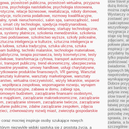
slow travel 
ngowa
,
przestrzeń publiczna
,
przestrzeń wirtualna
,
przyjazna
dużą ilością
iczna
,
psychologia nastolatków
,
psychologia stosowana
,
można zapla
tystyczne
,
relacje biznesowe
,
rewitalizacja
,
roboty domowe
,
Wystarczy og
estycje
,
rozliczenia podatkowe
,
rozmowy kwalifikacyjne
,
zostawić prz
alny
,
rynek nieruchomości
,
salon spa
,
samorządność
,
seed
zaakceptowa
y
,
smart city technologie
,
spedycja międzynarodowa
,
wszystkiego.
eczności lokalne
,
spot reklamowy
,
startupy technologiczne
,
rezygnacja z
ta
,
systemy płatnicze
,
szkolenia menedżerskie
,
szkolenia
staje się bo
ictwo podstawowe
,
szkolnictwo wyższe
,
szkoły policealne
,
zdjęciami, 
ztuczna inteligencja w kulturze
,
sztuczna inteligencja w
połowie plan
a ludowa
,
sztuka tradycyjna
,
sztuka uliczna
,
sztuka
inspiracji i
eam building
,
techniki malarskie
,
technologie materiałowe
,
przydatny 
jalistyczna
,
terapia poznawcza
,
testy kosmetyczne
,
testy
tylko popular
otówkowe
,
transformacja cyfrowa
,
transport autonomiczny
,
podróżować w
ki
,
transport publiczny
,
trend ekonomiczny
,
ubezpieczenia
świadomie. 
rowotne prywatne
,
umowy handlowe
,
usługi charytatywne
,
typowych bł
żytkowanie produktów finansowych
,
VR gaming
,
Warsztat
niepotrzebn
arsztaty kulinarne
,
warsztaty marketingowe
,
warsztaty
wynikającego
iarstwo
,
wirtualna rzeczywistość
,
wizyty lekarskie
,
wsparcie
Dobrze przy
,
współpraca zespołowa
,
wspomaganie rozwoju
,
wynajem
ani bardzie
wy motoryzacyjne
,
zabawa w domu
,
zabiegi spa
,
jedynie inne
 domowym budżetem
,
zarządzanie finansami osobistymi
,
slow travel 
ie majątkiem
,
zarządzanie makroekonomiczne
,
zarządzanie
podróż nie j
em
,
zarządzanie stresem
,
zarządzanie twórcze
,
zarządzanie
łatwiej przy
ufanie publiczne
,
zdalne zarządzanie zespołem
,
zdjęcia
ciekawą rek
zieci
,
zrównoważony rozwój miast
,
zwierzęta gospodarskie
potrzebę zw
sprawia, że
e coraz mocniej inspiruje osoby szukające nowych
zadania, a b
szczególnie 
tórym niezwykłe widoki spotyka się z prostotą życia, a