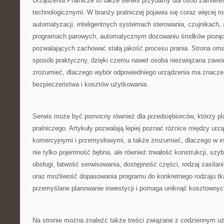
Urządzenia Pralnicze to także serwis przydatny dla osób zainte
technologicznymi. W branży pralniczej pojawia się coraz więcej r
automatyzacji, inteligentnych systemach sterowania, czujnikach, 
programach parowych, automatycznym dozowaniu środków piorąc
pozwalających zachować stałą jakość procesu prania. Strona oma
sposób praktyczny, dzięki czemu nawet osoba niezwiązana zawod
zrozumieć, dlaczego wybór odpowiedniego urządzenia ma znaczen
bezpieczeństwa i kosztów użytkowania.
Serwis może być pomocny również dla przedsiębiorców, którzy pl
pralniczego. Artykuły pozwalają lepiej poznać różnice między u
komercyjnymi i przemysłowymi, a także zrozumieć, dlaczego w in
nie tylko pojemność bębna, ale również trwałość konstrukcji, szy
obsługi, łatwość serwisowania, dostępność części, rodzaj zasilan
oraz możliwość dopasowania programu do konkretnego rodzaju tka
przemyślane planowanie inwestycji i pomaga uniknąć kosztownyc
Na stronie można znaleźć także treści związane z codziennym u