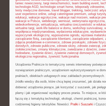
taniec nowoczesny
,
targi nieruchomości
,
team building event
,
tec
technologie AGD
,
technologie smart home
,
teleporady zdrowotne
,
testy medyczne domowe
,
travel blogger
,
trekking
,
twórczość arty
user experience online
,
usługi cateringowe premium
,
usługi turys
edukacji
,
wakacje egzotyczne
,
wakacje nad morzem
,
wakacje pr
wakacje w Polsce
,
webdesign
,
wernisaż
,
weterynaria egzotyczna
wideokonferencje
,
wirtualizacja
,
wirtualna rzeczywistość w edukac
wirtualne targi
,
work-life balance w domu
,
workshop survivalowy
,
w
współpraca międzynarodowa
,
wydarzenia edukacyjne
,
wydawnictw
wypoczynek ekologiczny
,
wyposażenie ogrodu
,
wystawa malarsk
zarządzanie flotą
,
zarządzanie klientami
,
zarządzanie odpadami
,
zdjęcia produktowe e-commerce
,
zdrowe przekąski
,
zdrowie fizyc
dorosłych
,
zdrowie publiczne
,
zdrowie skóry
,
zdrowie zwierząt
,
zd
ziołolecznictwo
,
zmiany klimatyczne
,
zwiedzanie z dziećmi
,
zwie
hodowlane
,
żywienie dzieci
,
żywienie zwierząt domowych
,
żywno
ekologiczna regionalna
,
żywność funkcjonalna
Urządzenia Pralnicze to tematyczny serwis internetowy poświęc
rozwiązaniom pralniczym, urządzeniom wykorzystywanym w domac
pralniach, obiektach usługowych oraz zakładach przemysłowych. 
źródło wiedzy dla osób, które chcą lepiej zrozumieć, jak działa n
dobierać urządzenia piorące, jak korzystać z suszarek, jak pielę
plamy i jak organizować wydajny proces prania. To miejsce, w k
łączą się z tematyką technologii, ekologii, chemii pralniczej, kon
codziennej higieny tekstyliów. Nowości:
Pralki i Suszarki
i Czyszc