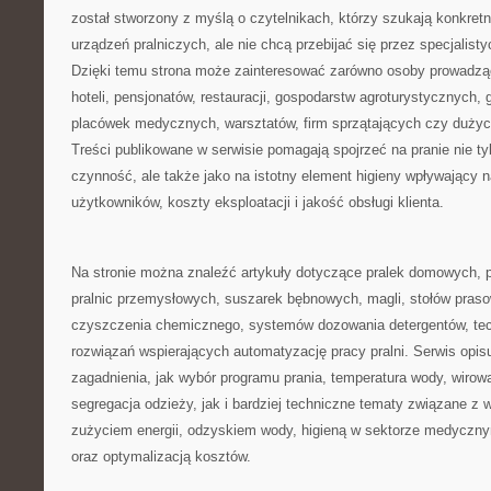
został stworzony z myślą o czytelnikach, którzy szukają konkretn
urządzeń pralniczych, ale nie chcą przebijać się przez specjalist
Dzięki temu strona może zainteresować zarówno osoby prowadzące 
hoteli, pensjonatów, restauracji, gospodarstw agroturystycznych
placówek medycznych, warsztatów, firm sprzątających czy duż
Treści publikowane w serwisie pomagają spojrzeć na pranie nie ty
czynność, ale także jako na istotny element higieny wpływający n
użytkowników, koszty eksploatacji i jakość obsługi klienta.
Na stronie można znaleźć artykuły dotyczące pralek domowych, p
pralnic przemysłowych, suszarek bębnowych, magli, stołów praso
czyszczenia chemicznego, systemów dozowania detergentów, tec
rozwiązań wspierających automatyzację pracy pralni. Serwis opi
zagadnienia, jak wybór programu prania, temperatura wody, wirow
segregacja odzieży, jak i bardziej techniczne tematy związane z
zużyciem energii, odzyskiem wody, higieną w sektorze medycz
oraz optymalizacją kosztów.