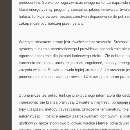
producentów. Serwis pomaga zwracać uwagę na to, co naprawdę 
klasę energetyczną, programy specjalne, jakość wirowania, trwało
hałasu, funkcje parowe, bezpieczeństwo i dopasowanie do potrze
zakup może być bardziej przemyślany.
Ważnym obszarem strony jest również temat suszenia. Suszarki 
systemy suszenia przemysłowego i prawidłowe obchodzenie się z
ogromne znaczenie dla jakości końcowego efektu. Źle dobrane s
kurczenia się tkanin, utraty miękkości, zagnieceń, nieprzyjemne
zużycia włókien. Serwis pozwala lepiej zrozumieć, że suszenie je
procesu pralniczego i wymaga równie dużej uwagi jak samo pranie
Strona może też pełnić funkcję praktycznego informatora dla osób
interesować się branżą pralniczą. Zawarte w niej treści pomagaj
typy urządzeń, metody czyszczenia, znaczenie temperatury, rolę 
automatyzacji i różnice między zastosowaniami domowymi a prof
użytkownik może stopniowo budować wiedzę i łatwiej odnajdywać 