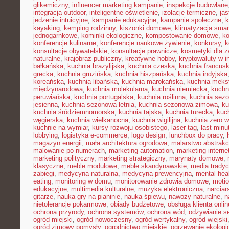
glikemiczny
,
influencer marketing kampanie
,
inspekcje budowlane
integracja outdoor
,
inteligentne oświetlenie
,
izolacje termiczne
,
jas
jedzenie intuicyjne
,
kampanie edukacyjne
,
kampanie społeczne
,
k
kayaking
,
kemping rodzinny
,
kiszonki domowe
,
klimatyzacja smar
jednogarnkowe
,
kominki ekologiczne
,
kompostowanie domowe
,
ko
konferencje kulinarne
,
konferencje naukowe żywienie
,
konkursy
,
k
konsultacje obywatelskie
,
konsultacje prawnicze
,
kosmetyki dla z
naturalne
,
krajobraz publiczny
,
kreatywne hobby
,
kryptowaluty w i
bałkańska
,
kuchnia brazylijska
,
kuchnia czeska
,
kuchnia francus
grecka
,
kuchnia gruzińska
,
kuchnia hiszpańska
,
kuchnia indyjska
koreańska
,
kuchnia libańska
,
kuchnia marokańska
,
kuchnia mek
międzynarodowa
,
kuchnia molekularna
,
kuchnia niemiecka
,
kuchni
peruwiańska
,
kuchnia portugalska
,
kuchnia roślinna
,
kuchnia sez
jesienna
,
kuchnia sezonowa letnia
,
kuchnia sezonowa zimowa
,
ku
kuchnia śródziemnomorska
,
kuchnia tajska
,
kuchnia turecka
,
kuc
węgierska
,
kuchnia wielkanocna
,
kuchnia wigilijna
,
kuchnia zero 
kuchnie na wymiar
,
kursy rozwoju osobistego
,
laser tag
,
last minu
lobbying
,
logistyka e-commerce
,
logo design
,
lunchbox do pracy
,
magazyn energii
,
mała architektura ogrodowa
,
malarstwo abstrakc
malowanie po numerach
,
marketing automation
,
marketing interne
marketing polityczny
,
marketing strategiczny
,
marynaty domowe
,
klasyczne
,
meble modułowe
,
meble skandynawskie
,
media tradyc
zabiegi
,
medycyna naturalna
,
medycyna prewencyjna
,
mental hea
eating
,
monitoring w domu
,
monitorowanie zdrowia domowe
,
motio
edukacyjne
,
multimedia kulturalne
,
muzyka elektroniczna
,
narcia
gitarze
,
nauka gry na pianinie
,
nauka śpiewu
,
nawozy naturalne
,
n
nietolerancje pokarmowe
,
obiady budżetowe
,
obsługa klienta onlin
ochrona przyrody
,
ochrona systemów
,
ochrona wód
,
odżywianie s
ogród miejski
,
ogród nowoczesny
,
ogród wertykalny
,
ogród wiejski
ogród zimowy pomysły
,
ogrodnictwo miejskie
,
ogrzewanie ekologi