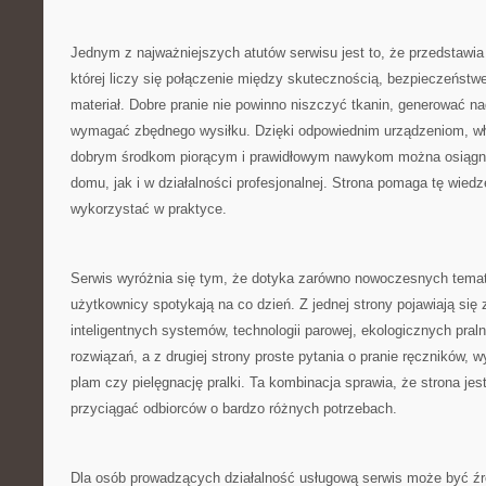
Jednym z najważniejszych atutów serwisu jest to, że przedstawia 
której liczy się połączenie między skutecznością, bezpieczeństw
materiał. Dobre pranie nie powinno niszczyć tkanin, generować n
wymagać zbędnego wysiłku. Dzięki odpowiednim urządzeniom, 
dobrym środkom piorącym i prawidłowym nawykom można osiągną
domu, jak i w działalności profesjonalnej. Strona pomaga tę wied
wykorzystać w praktyce.
Serwis wyróżnia się tym, że dotyka zarówno nowoczesnych temató
użytkownicy spotykają na co dzień. Z jednej strony pojawiają się
inteligentnych systemów, technologii parowej, ekologicznych pral
rozwiązań, a z drugiej strony proste pytania o pranie ręczników,
plam czy pielęgnację pralki. Ta kombinacja sprawia, że strona jes
przyciągać odbiorców o bardzo różnych potrzebach.
Dla osób prowadzących działalność usługową serwis może być źró