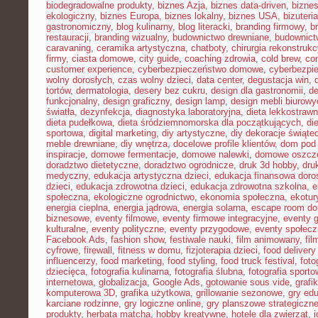
biodegradowalne produkty
,
biznes Azja
,
biznes data-driven
,
bizne
ekologiczny
,
biznes Europa
,
biznes lokalny
,
biznes USA
,
bizuter
gastronomiczny
,
blog kulinarny
,
blog literacki
,
branding firmowy
,
b
restauracji
,
branding wizualny
,
budownictwo drewniane
,
budownict
caravaning
,
ceramika artystyczna
,
chatboty
,
chirurgia rekonstrukc
firmy
,
ciasta domowe
,
city guide
,
coaching zdrowia
,
cold brew
,
co
customer experience
,
cyberbezpieczeństwo domowe
,
cyberbezpi
wolny dorosłych
,
czas wolny dzieci
,
data center
,
degustacja win
,
tortów
,
dermatologia
,
desery bez cukru
,
design dla gastronomii
,
de
funkcjonalny
,
design graficzny
,
design lamp
,
design mebli biurowy
światła
,
dezynfekcja
,
diagnostyka laboratoryjna
,
dieta lekkostraw
dieta pudełkowa
,
dieta śródziemnomorska dla początkujących
,
di
sportowa
,
digital marketing
,
diy artystyczne
,
diy dekoracje świąte
meble drewniane
,
diy wnętrza
,
docelowe profile klientów
,
dom pod 
inspiracje
,
domowe fermentacje
,
domowe nalewki
,
domowe oszcz
doradztwo dietetyczne
,
doradztwo ogrodnicze
,
druk 3d hobby
,
dru
medyczny
,
edukacja artystyczna dzieci
,
edukacja finansowa doro
dzieci
,
edukacja zdrowotna dzieci
,
edukacja zdrowotna szkolna
,
e
społeczna
,
ekologiczne ogrodnictwo
,
ekonomia społeczna
,
ekotur
energia cieplna
,
energia jądrowa
,
energia solarna
,
escape room d
biznesowe
,
eventy filmowe
,
eventy firmowe integracyjne
,
eventy 
kulturalne
,
eventy polityczne
,
eventy przygodowe
,
eventy społec
Facebook Ads
,
fashion show
,
festiwale nauki
,
film animowany
,
fi
cyfrowe
,
firewall
,
fitness w domu
,
fizjoterapia dzieci
,
food delivery
influencerzy
,
food marketing
,
food styling
,
food truck festival
,
foto
dziecięca
,
fotografia kulinarna
,
fotografia ślubna
,
fotografia sport
internetowa
,
globalizacja
,
Google Ads
,
gotowanie sous vide
,
grafi
komputerowa 3D
,
grafika użytkowa
,
grillowanie sezonowe
,
gry ed
karciane rodzinne
,
gry logiczne online
,
gry planszowe strategiczn
produkty
,
herbata matcha
,
hobby kreatywne
,
hotele dla zwierząt
,
i