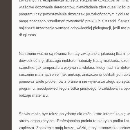
związanych z eksploatacją sprzętu. Regularne czyszczenie filtra,
właściwe dozowanie detergentów, niewkładanie zbyt dużej ilości 
programu czy pozostawienie drzwiczek po zakończonym cyklu to d
mogą znacząco przedłużyć żywotność pralki lub suszarki. Serwis
najlepsze urządzenie wymaga odpowiedniej pielęgnacji, jeśli ma 
długi czas.
Na stronie ważne są również tematy związane z jakością tkanin p
dowiedzieć się, dlaczego niektóre materiały tracą miękkość, czemu
szorstkie, jak temperatura wpływa na włókna, kiedy nadmiar dete
suszenie ma znaczenie i jak uniknąć zniszczenia delikatnych ubr
ponieważ wiele problemów z praniem nie wynika ze złego sprzętu,
programu, nieodpowiedniego środka piorącego, przeładowania bęb
rodzaju materiału.
Serwis może być także przydatny dla osób, które interesują się 
strony organizacyjnej. Profesjonalna pralnia to nie tylko pralka i 
zaplecza. Znaczenie mają kosze, wózki, stoły, stanowiska sortow