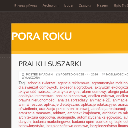
Archiwum
Budzi
Razem
Strona główna
Grażyna
Spis Treś
PORA ROKU
PRALKI I SUSZARKI
POSTED BY ADMIN
POSTED ON CZE - 4 - 2026
MOŻLIWOŚĆ K
WYŁĄCZONA
Tagi:
adopcje zwierząt
,
agencje reklamowe
,
agroturystyka rodzinn
dla zwierząt domowych
,
akcesoria ogrodowe
,
aktywizm ekologicz
aktywność twórcza
,
akustyka wnętrz
,
alarm domowy
,
alergie pok
analityka internetowa
,
analiza biznesowa
,
analiza cyfrowa
,
analiz
prawna nieruchomości
,
analiza sprzedaży
,
animacje 2D
,
animacje
animal rescue
,
aplikacje dietetyczne
,
aplikacje edukacyjne
,
aranż
oświetlenia
,
aranżacja przestrzeni biurowej
,
aranżacja restauracji
,
aranżacje tarasowe
,
arbitraż
,
architekt krajobrazu
,
architektura m
architektura ogrodowa
,
audioguide
,
automatyczna księgowość
,
au
danych
,
badania marketingowe
,
badania opinii publicznej
,
bajki e
behawiorystyka
,
bezpieczeństwo domowe
,
bezpieczeństwo finans