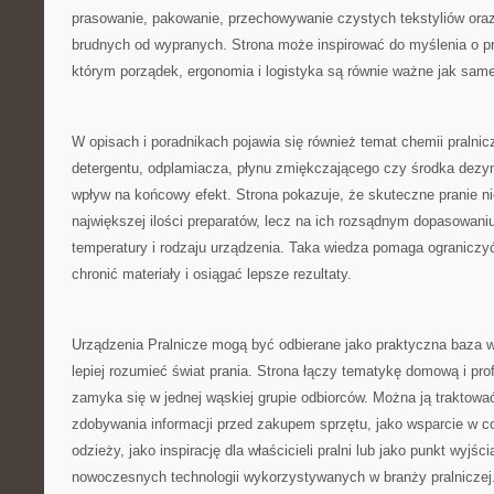
prasowanie, pakowanie, przechowywanie czystych tekstyliów oraz
brudnych od wypranych. Strona może inspirować do myślenia o pra
którym porządek, ergonomia i logistyka są równie ważne jak sa
W opisach i poradnikach pojawia się również temat chemii pralnic
detergentu, odplamiacza, płynu zmiękczającego czy środka dez
wpływ na końcowy efekt. Strona pokazuje, że skuteczne pranie ni
największej ilości preparatów, lecz na ich rozsądnym dopasowaniu
temperatury i rodzaju urządzenia. Taka wiedza pomaga ograniczy
chronić materiały i osiągać lepsze rezultaty.
Urządzenia Pralnicze mogą być odbierane jako praktyczna baza w
lepiej rozumieć świat prania. Strona łączy tematykę domową i prof
zamyka się w jednej wąskiej grupie odbiorców. Można ją traktowa
zdobywania informacji przed zakupem sprzętu, jako wsparcie w co
odzieży, jako inspirację dla właścicieli pralni lub jako punkt wyjś
nowoczesnych technologii wykorzystywanych w branży pralniczej