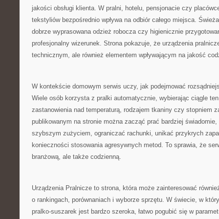
jakości obsługi klienta. W pralni, hotelu, pensjonacie czy placó
tekstyliów bezpośrednio wpływa na odbiór całego miejsca. Świeża 
dobrze wyprasowana odzież robocza czy higienicznie przygotowane
profesjonalny wizerunek. Strona pokazuje, że urządzenia pralnicz
technicznym, ale również elementem wpływającym na jakość codz
W kontekście domowym serwis uczy, jak podejmować rozsądniejs
Wiele osób korzysta z pralki automatycznie, wybierając ciągle t
zastanowienia nad temperaturą, rodzajem tkaniny czy stopniem z
publikowanym na stronie można zacząć prać bardziej świadomie, 
szybszym zużyciem, ograniczać rachunki, unikać przykrych zapa
konieczności stosowania agresywnych metod. To sprawia, że serw
branżową, ale także codzienną.
Urządzenia Pralnicze to strona, która może zainteresować równie
o rankingach, porównaniach i wyborze sprzętu. W świecie, w który
pralko-suszarek jest bardzo szeroka, łatwo pogubić się w paramet