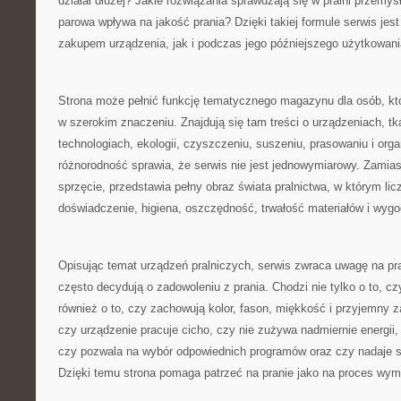
działał dłużej? Jakie rozwiązania sprawdzają się w pralni przemys
parowa wpływa na jakość prania? Dzięki takiej formule serwis je
zakupem urządzenia, jak i podczas jego późniejszego użytkowani
Strona może pełnić funkcję tematycznego magazynu dla osób, któ
w szerokim znaczeniu. Znajdują się tam treści o urządzeniach, tk
technologiach, ekologii, czyszczeniu, suszeniu, prasowaniu i organ
różnorodność sprawia, że serwis nie jest jednowymiarowy. Zamias
sprzęcie, przedstawia pełny obraz świata pralnictwa, w którym licz
doświadczenie, higiena, oszczędność, trwałość materiałów i wyg
Opisując temat urządzeń pralniczych, serwis zwraca uwagę na pra
często decydują o zadowoleniu z prania. Chodzi nie tylko o to, cz
również o to, czy zachowują kolor, fason, miękkość i przyjemny 
czy urządzenie pracuje cicho, czy nie zużywa nadmiernie energii,
czy pozwala na wybór odpowiednich programów oraz czy nadaje s
Dzięki temu strona pomaga patrzeć na pranie jako na proces wym