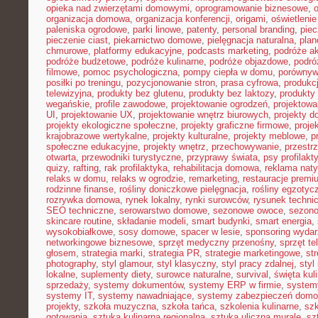
opieka nad zwierzętami domowymi
,
oprogramowanie biznesowe
,
organizacja domowa
,
organizacja konferencji
,
origami
,
oświetleni
paleniska ogrodowe
,
parki linowe
,
patenty
,
personal branding
,
piec
pieczenie ciast
,
piekarnictwo domowe
,
pielęgnacja naturalna
,
plan
chmurowe
,
platformy edukacyjne
,
podcasts marketing
,
podróże a
podróże budżetowe
,
podróże kulinarne
,
podróże objazdowe
,
podró
filmowe
,
pomoc psychologiczna
,
pompy ciepła w domu
,
porównyw
posiłki po treningu
,
pozycjonowanie stron
,
prasa cyfrowa
,
produkc
telewizyjna
,
produkty bez glutenu
,
produkty bez laktozy
,
produkty 
wegańskie
,
profile zawodowe
,
projektowanie ogrodzeń
,
projektowa
UI
,
projektowanie UX
,
projektowanie wnętrz biurowych
,
projekty 
projekty ekologiczne społeczne
,
projekty graficzne firmowe
,
proje
krajobrazowe wertykalne
,
projekty kulturalne
,
projekty meblowe
,
p
społeczne edukacyjne
,
projekty wnętrz
,
przechowywanie
,
przestr
otwarta
,
przewodniki turystyczne
,
przyprawy świata
,
psy profilakt
quizy
,
rafting
,
rak profilaktyka
,
rehabilitacja domowa
,
reklama nat
relaks w domu
,
relaks w ogrodzie
,
remarketing
,
restauracje premi
rodzinne finanse
,
rośliny doniczkowe pielęgnacja
,
rośliny egzotyc
rozrywka domowa
,
rynek lokalny
,
rynki surowców
,
rysunek techni
SEO techniczne
,
serowarstwo domowe
,
sezonowe owoce
,
sezon
skincare routine
,
składanie modeli
,
smart budynki
,
smart energia
,
wysokobiałkowe
,
sosy domowe
,
spacer w lesie
,
sponsoring wyda
networkingowe biznesowe
,
sprzęt medyczny przenośny
,
sprzęt te
głosem
,
strategia marki
,
strategia PR
,
strategie marketingowe
,
str
photography
,
styl glamour
,
styl klasyczny
,
styl pracy zdalnej
,
styl
lokalne
,
suplementy diety
,
surowce naturalne
,
survival
,
święta kul
sprzedaży
,
systemy dokumentów
,
systemy ERP w firmie
,
system
systemy IT
,
systemy nawadniające
,
systemy zabezpieczeń dom
projekty
,
szkoła muzyczna
,
szkoła tańca
,
szkolenia kulinarne
,
szk
gotowania
,
sztuka kulinarna regionalna
,
sztuka uliczna murale
,
sz