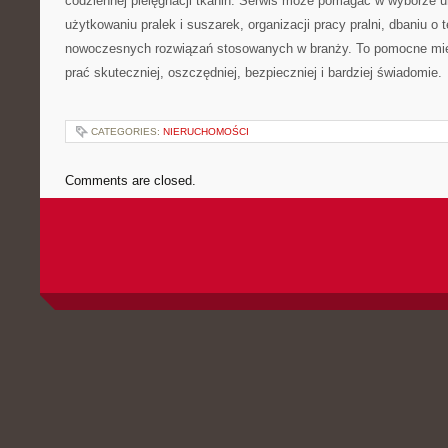
codziennej pielęgnacji tkanin. Serwis może pomagać w wyborze 
użytkowaniu pralek i suszarek, organizacji pracy pralni, dbaniu o 
nowoczesnych rozwiązań stosowanych w branży. To pomocne mie
prać skuteczniej, oszczędniej, bezpieczniej i bardziej świadomie.
CATEGORIES:
NIERUCHOMOŚCI
Comments are closed.