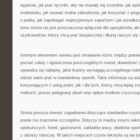
wyjaśnia, jak prać ręczniki, aby nie stawały się szorstkie, jak wyb
środowisku, jak usuwać trudne zabrudzenia, jak korzystać z prog
o pralkę, jak zapobiegać nieprzyjemnym zapachom i jak przedłuż
temu strona nie jest przeznaczona wyłącznie dla specjalistów, al
użytkowników, którzy chcą prać bezpieczniej i dłużej cieszyć się
Istotnym elementem serwisu jest omawianie różnic między pran
poznać zalety i ograniczenia poszczególnych metod, dowiedzieć s
sprawdza się najlepiej, jakie tkaniny wymagają szczególnego trak
odzież warto prać w standardowy sposób. Takie informacje są wa
korzystających z usług pralni, jak i dla tych, którzy chcą lepiej 
metkach, proces pielęgnacji ubrań oraz wpływ środków czyszczący
Strona porusza również zagadnienia dotyczące standardów czysto
pranie ma znaczenie szczególne. Dotyczy to między innymi sek
opiekuńczych, hoteli, gastronomii, zakładów pracy, obiektów spor
z odzieży roboczej. W takich miejscach czyste tekstylia są nie tyl