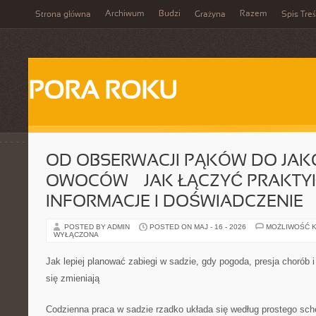
Archiwum
Budzi
Razem
Strona główna
Grażyna
Spis Treś
PORA ROKU
OD OBSERWACJI PĄKÓW DO JAK
OWOCÓW — JAK ŁĄCZYĆ PRAKTY
INFORMACJE I DOŚWIADCZENIE
POSTED BY ADMIN
POSTED ON MAJ - 16 - 2026
MOŻLIWOŚĆ 
WYŁĄCZONA
Jak lepiej planować zabiegi w sadzie, gdy pogoda, presja chorób 
się zmieniają
Codzienna praca w sadzie rzadko układa się według prostego sch