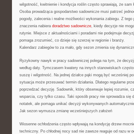
wilgotność, kwitnienie i kondycja roślin często sprawiają, że sam
Osoba prowadząca gospodarstwo sadownicze musi patrzeć jednocz
pogody, zalecenia i realne możliwości wykonania zabiegu. Z teg
znaczenia nabiera
doradztwo sadownicze
, kiedy decyzje nie mogą
rutynie. Miejsce z aktualnościami i poradami nie podejmuje decyz
pomaga zrozumieć, co dzieje się szerzej w regionie i branży.
Kalendarz zabiegów to za mało, gdy sezon zmienia się dynamicz
Ryzykowny nawyk w pracy sadowniczej polega na tym, że decyzj
według daty. Tymczasem kwatery na innych stanowiskach często r
suszę i wilgotność. Na jednej działce pąki mogą być wcześniej p
sytuacja może przesuwać termin działania. Dlatego regularne prz
poprzedzać decyzję. Sadownik, który obserwuje lepiej rozumie, cz
wsparcia, czy tylko czasu. Taki sposób pracy nie sprowadza się
notatek, ale pomaga unikać decyzji wykonywanych automatyczni
Jak sezon wymusza zmianę wcześniejszych założeń
Wiosenne ochłodzenia często wpływają na kondycję drzew mocnie
techniczny. Po chłodnej nocy sad nie zawsze reaguje od razu w 