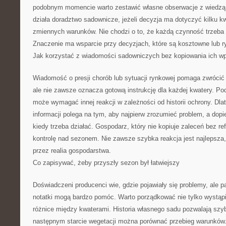
podobnym momencie warto zestawić własne obserwacje z wiedzą b
działa doradztwo sadownicze, jeżeli decyzja ma dotyczyć kilku kw
zmiennych warunków. Nie chodzi o to, że każdą czynność trzeba
Znaczenie ma wsparcie przy decyzjach, które są kosztowne lub 
Jak korzystać z wiadomości sadowniczych bez kopiowania ich wp
Wiadomość o presji chorób lub sytuacji rynkowej pomaga zwrócić
ale nie zawsze oznacza gotową instrukcję dla każdej kwatery. Po
może wymagać innej reakcji w zależności od historii ochrony. Dla
informacji polega na tym, aby najpierw zrozumieć problem, a dop
kiedy trzeba działać. Gospodarz, który nie kopiuje zaleceń bez re
kontrolę nad sezonem. Nie zawsze szybka reakcja jest najlepsza,
przez realia gospodarstwa.
Co zapisywać, żeby przyszły sezon był łatwiejszy
Doświadczeni producenci wie, gdzie pojawiały się problemy, ale
notatki mogą bardzo pomóc. Warto porządkować nie tylko wystąpi
różnice między kwaterami. Historia własnego sadu pozwalają szy
następnym starcie wegetacji można porównać przebieg warunków