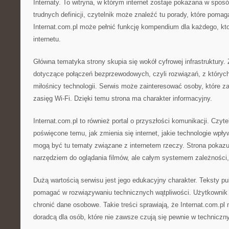
Internaty. To witryna, w którym internet zostaje pokazana w spos
trudnych definicji, czytelnik może znaleźć tu porady, które poma
Internat.com.pl może pełnić funkcję kompendium dla każdego, kt
internetu.
Główna tematyka strony skupia się wokół cyfrowej infrastruktury. Z
dotyczące połączeń bezprzewodowych, czyli rozwiązań, z któryc
miłośnicy technologii. Serwis może zainteresować osoby, które za
zasięg Wi-Fi. Dzięki temu strona ma charakter informacyjny.
Internat.com.pl to również portal o przyszłości komunikacji. Czyte
poświęcone temu, jak zmienia się internet, jakie technologie wpł
mogą być tu tematy związane z internetem rzeczy. Strona pokazuje,
narzędziem do oglądania filmów, ale całym systemem zależności, k
Dużą wartością serwisu jest jego edukacyjny charakter. Teksty p
pomagać w rozwiązywaniu technicznych wątpliwości. Użytkownik 
chronić dane osobowe. Takie treści sprawiają, że Internat.com.
doradcą dla osób, które nie zawsze czują się pewnie w techniczn