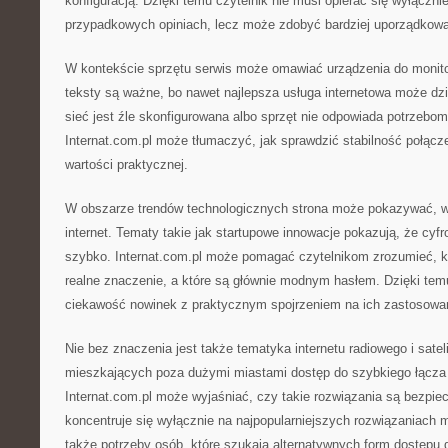
konfiguracją. Dzięki temu czytelnik nie musi opierać się wyłączn
przypadkowych opiniach, lecz może zdobyć bardziej uporządkow
W kontekście sprzętu serwis może omawiać urządzenia do monito
teksty są ważne, bo nawet najlepsza usługa internetowa może dzi
sieć jest źle skonfigurowana albo sprzęt nie odpowiada potrzebo
Internat.com.pl może tłumaczyć, jak sprawdzić stabilność połącze
wartości praktycznej.
W obszarze trendów technologicznych strona może pokazywać, w
internet. Tematy takie jak startupowe innowacje pokazują, że cyfr
szybko. Internat.com.pl może pomagać czytelnikom zrozumieć, k
realne znaczenie, a które są głównie modnym hasłem. Dzięki tem
ciekawość nowinek z praktycznym spojrzeniem na ich zastosowa
Nie bez znaczenia jest także tematyka internetu radiowego i satel
mieszkających poza dużymi miastami dostęp do szybkiego łącz
Internat.com.pl może wyjaśniać, czy takie rozwiązania są bezpiec
koncentruje się wyłącznie na najpopularniejszych rozwiązaniach m
także potrzeby osób, które szukają alternatywnych form dostępu d