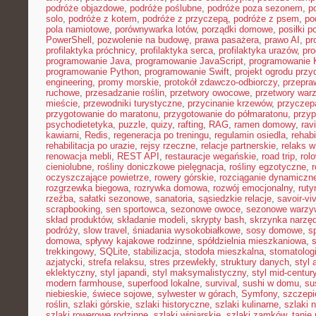
podróże objazdowe
,
podróże poślubne
,
podróże poza sezonem
,
p
solo
,
podróże z kotem
,
podróże z przyczepą
,
podróże z psem
,
po
pola namiotowe
,
porównywarka lotów
,
porządki domowe
,
posiłki p
PowerShell
,
pozwolenie na budowę
,
prawa pasażera
,
prawo AI
,
pr
profilaktyka próchnicy
,
profilaktyka serca
,
profilaktyka urazów
,
pr
programowanie Java
,
programowanie JavaScript
,
programowanie K
programowanie Python
,
programowanie Swift
,
projekt ogrodu pr
engineering
,
promy morskie
,
protokół zdawczo-odbiorczy
,
przepr
ruchowe
,
przesadzanie roślin
,
przetwory owocowe
,
przetwory war
mieście
,
przewodniki turystyczne
,
przycinanie krzewów
,
przyczep
przygotowanie do maratonu
,
przygotowanie do półmaratonu
,
przyp
psychodietetyka
,
puzzle
,
quizy
,
rafting
,
RAG
,
ramen domowy
,
rav
kawiarni
,
Redis
,
regeneracja po treningu
,
regulamin osiedla
,
rehabi
rehabilitacja po urazie
,
rejsy rzeczne
,
relacje partnerskie
,
relaks 
renowacja mebli
,
REST API
,
restauracje wegańskie
,
road trip
,
rol
cieniolubne
,
rośliny doniczkowe pielęgnacja
,
rośliny egzotyczne
,
r
oczyszczające powietrze
,
rowery górskie
,
rozciąganie dynamiczn
rozgrzewka biegowa
,
rozrywka domowa
,
rozwój emocjonalny
,
ruty
rzeźba
,
sałatki sezonowe
,
sanatoria
,
sąsiedzkie relacje
,
savoir-vi
scrapbooking
,
sen sportowca
,
sezonowe owoce
,
sezonowe warzy
skład produktów
,
składanie modeli
,
skrypty bash
,
skrzynka narzę
podróży
,
slow travel
,
śniadania wysokobiałkowe
,
sosy domowe
,
s
domowa
,
spływy kajakowe rodzinne
,
spółdzielnia mieszkaniowa
,
trekkingowy
,
SQLite
,
stabilizacja
,
stodoła mieszkalna
,
stomatolo
azjatycki
,
strefa relaksu
,
stres przewlekły
,
struktury danych
,
styl 
eklektyczny
,
styl japandi
,
styl maksymalistyczny
,
styl mid-centur
modern farmhouse
,
superfood lokalne
,
survival
,
sushi w domu
,
su
niebieskie
,
świece sojowe
,
sylwester w górach
,
Symfony
,
szczepi
roślin
,
szlaki górskie
,
szlaki historyczne
,
szlaki kulinarne
,
szlaki 
szlaki rowerowe rodzinne
,
szlaki winiarskie
,
szlaki zamków
,
tanie 