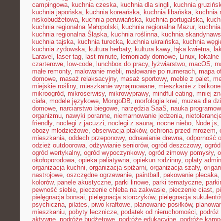
campingowa
,
kuchnia czeska
,
kuchnia dla singli
,
kuchnia gruzińs
kuchnia japońska
,
kuchnia koreańska
,
kuchnia libańska
,
kuchnia
niskobudżetowa
,
kuchnia peruwiańska
,
kuchnia portugalska
,
kuch
kuchnia regionalna Małopolski
,
kuchnia regionalna Mazur
,
kuchnia
kuchnia regionalna Śląska
,
kuchnia roślinna
,
kuchnia skandynaw
kuchnia tajska
,
kuchnia turecka
,
kuchnia ukraińska
,
kuchnia węgi
kuchnia żydowska
,
kultura herbaty
,
kultura kawy
,
łąka kwietna
,
la
Laravel
,
laser tag
,
last minute
,
lemoniady domowe
,
Linux
,
lokalne
czarterowe
,
low-code
,
lunchbox do pracy
,
łyżwiarstwo
,
macOS
,
m
małe remonty
,
malowanie mebli
,
malowanie po numerach
,
mapa of
domowe
,
masaż relaksacyjny
,
masaż sportowy
,
meble z palet
,
me
miejskie rośliny
,
mieszkanie wynajmowane
,
mieszkanie z balkon
mikroogród
,
mikroserwisy
,
mikrowyprawy
,
mindful eating
,
mniej z
ciała
,
modele językowe
,
MongoDB
,
morfologia krwi
,
muzea dla dzi
domowe
,
narciarstwo biegowe
,
narzędzia SaaS
,
nauka programow
organizmu
,
nawyki poranne
,
niemarnowanie jedzenia
,
nietoleranc
friendly
,
noclegi z jacuzzi
,
noclegi z sauną
,
nocne niebo
,
Node.js
,
obozy młodzieżowe
,
obserwacja ptaków
,
ochrona przed mrozem
,
mieszkania
,
oddech przeponowy
,
odnawianie drewna
,
odporność 
odzież outdoorowa
,
odżywianie seniorów
,
ogród deszczowy
,
ogród
ogród wertykalny
,
ogród wypoczynkowy
,
ogród zimowy pomysły
,
o
okołoporodowa
,
opieka paliatywna
,
opiekun rodzinny
,
opłaty admin
organizacja kuchni
,
organizacja spiżarni
,
organizacja szafy
,
origa
nastrojowe
,
oszczędne ogrzewanie
,
paintball
,
pakowanie plecaka
kolorów
,
panele akustyczne
,
parki linowe
,
parki tematyczne
,
parki
pewność siebie
,
pieczenie chleba na zakwasie
,
pieczenie ciast
,
p
pielęgnacja bonsai
,
pielęgnacja storczyków
,
pielęgnacja sukulent
psychiczna
,
pilates
,
piwo kraftowe
,
planowanie posiłków
,
planowa
mieszkaniu
,
pobyty lecznicze
,
podatek od nieruchomości
,
podróż
aktywne
,
podróże budżetowe
,
podróże edukacyjne
,
podróże kam