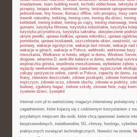
śniadaniowe
,
team building event
,
techniki oddechowe
,
tekstylia
przepisy
,
terapia online
,
terminal
,
termy
,
testowanie oprogramowan
jednostkowe
,
tiny house
,
tłumacz offline
,
tofu przepisy
,
trasy sa
trawnik naturalny
,
trekking
,
trening core
,
trening dla dzieci
,
trening
kettlebell
,
trening kobiet
,
trening po ciąży
,
trening równowagi
,
tren
gumami
,
turystyka filmowa
,
turystyka industrialna
,
turystyka kole
turystyka przyrodnicza
,
turystyka sakralna
,
ubezpieczenie podróż
ukryte perełki
,
uprawa kiełków
,
uprawa mikroliści
,
uprawa ogórków
pomidorów
,
uprawa truskawek
,
uszczelnianie okien
,
uważność
,
uz
postawy
,
wakacje egzotyczne
,
wakacje last minute
,
wakacje nad
wakacje w górach
,
wakacje w Polsce
,
webhooki
,
wektorowe bazy
mieszkania
,
Wielkanoc w hotelu
,
wilgoć w domu
,
Windows Server
drogowe
,
witamina D
,
work-life balance w domu
,
workshop surviva
wspinaczka górska
,
wspólnota mieszkaniowa
,
wybielanie zębów
,
wyjazdy weekendowe
,
wypalenie zawodowe
,
wypoczynek ekologi
zakupy spożywcze online
,
zamki w Polsce
,
zapachy do domu
,
za
firany
,
zbieranie deszczówki
,
zdrowe przekąski
,
zdrowie hormonal
mężczyzn
,
zdrowie oczu
,
zdrowie słuchu
,
zdrowie w podróży
,
zdr
budowy
,
zgubiony bagaż
,
zielone szkoły
,
zimowe ferie
,
zupy krem
żywienie dzieci
,
żywopłot
Internat.com.pl to wartościowy magazyn internetowy poświęcony 
zagadnieniom, które kojarzą się z codziennym korzystaniem z ro
przydatnym miejscem dla osób, które chcą opanować świecie inter
bezprzewodowych, światłowodów, 5G, chmury, hostingu, cyberbe
praktycznych rozwiązań technologicznych. Nowości na stronie:
No