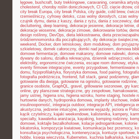
lęgowe
,
bushcraft
,
buty trekkingowe
,
caravaning
,
ceramika artyst
cholesterol
,
choroby roślin doniczkowych
,
CI CD
,
cięcie drzew
,
ci
city break Europa
,
city break Polska
,
city guide
,
cold brew
,
ćwicze
rzemieślniczy
,
cyfrowy detoks
,
czas wolny dorosłych
,
czas wolny 
czujnik dymu
,
dania z kaszy
,
dania z ryżu
,
dania z soczewicy
,
da
decluttering
,
deep learning
,
dekoracje jesienne
,
dekoracje letnie
,
d
dekoracje wiosenne
,
dekoracje zimowe
,
dekorowanie tortów
,
deme
design roślinny
,
DevOps
,
dieta lekkostrawna
,
dieta przeciwzapaln
śródziemnomorska dla początkujących
,
diy dekoracje świąteczne
weekend
,
Docker
,
dom letniskowy
,
dom modułowy
,
dom przyjazny
szkieletowy
,
domek całoroczny
,
domki nad jeziorem
,
domowa bibl
domowe fermentacje
,
domowe makarony
,
domowe nalewki
,
domow
dywany do salonu
,
działka rekreacyjna
,
dziennik wdzięczności
,
e
elektrolity
,
ergonomiczne ćwiczenia
,
escape room domowy
,
etyka 
eventy firmowe integracyjne
,
eventy przygodowe
,
fermentowane n
domu
,
fizjoprofilaktyka
,
florystyka domowa
,
food pairing
,
fotografi
fotografia podróżnicza
,
frontend
,
full stack
,
garaż podziemny
,
gla
gotowanie dla dwojga
,
gotowanie na ognisku
,
gotowanie rodzinne
,
granice osobiste
,
GraphQL
,
gravel
,
grillowanie sezonowe
,
gry kar
online
,
gry planszowe strategiczne
,
gry zespołowe
,
hamakowanie
jamy ustnej
,
higiena snu
,
higiena wzroku
,
home staging
,
hostele r
hurtownie danych
,
hydroponika domowa
,
implanty słuchowe
,
inde
insulinooporność
,
integracja outdoor
,
integracje API
,
inteligencja 
akustyczna
,
jedzenie intuicyjne
,
jesienne wyjazdy
,
jeziora w Pols
kącik czytelniczy
,
kajaki weekendowe
,
kalistenika
,
kampery
,
karm
specialty
,
kawalerka aranżacja
,
kayaking
,
kemping rodzinny
,
kemp
domowe
,
koktajle bezalkoholowe
,
kolacje jednogarnkowe
,
kolonie 
lokatorska
,
kompozycje kwiatowe
,
komunikacja bez przemocy
,
ko
konsultacja psychologiczna
,
konteneryzacja
,
kontuzje sportowe
,
hobby
,
księga wieczysta
,
Kubernetes
,
kuchnia bałkańska
,
kuchnia