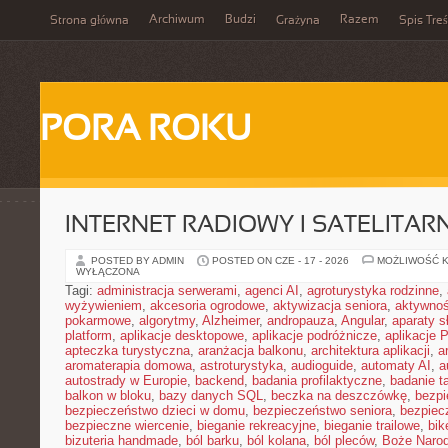
Archiwum
Budzi
Razem
Strona główna
Grażyna
Spis Treś
PORA ROKU
INTERNET RADIOWY I SATELITAR
POSTED BY ADMIN
POSTED ON CZE - 17 - 2026
MOŻLIWOŚĆ 
WYŁĄCZONA
Tagi:
administracja serwerami
,
agenci AI
,
agroturystyka rodzinne
,
wyżywieniem
,
akcesoria ogrodowe
,
aktywizacja seniora
,
aktywnoś
pokarmowe
,
algorytmy
,
Alzheimer
,
andropauza
,
Angular
,
aparaty 
platform
,
aplikacje desktopowe
,
aplikacje podróżnicze
,
aplikacje
apteczka turystyczna
,
aranżacja balkonu
,
architektura aplikacji
,
a
aromaterapia domowa
,
astroturystyka
,
audioguide
,
automaty AI
,
a
autostrady w Europie
,
backend
,
badania profilaktyczne
,
badanie t
balkon w bloku
,
bazy danych SQL
,
beczka na deszczówkę
,
bezpi
bezpieczeństwo dzieci w domu
,
bezpieczeństwo seniora
,
bezpiec
bezpieczne wiercenie
,
bieganie rekreacyjne
,
bieganie trailowe
,
bik
bizuteria handmade
,
ból barku
,
ból kolana
,
ból pleców
,
Boże Naro