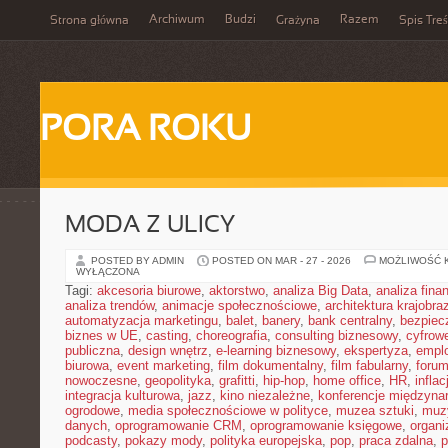
Archiwum
Budzi
Razem
Strona główna
Grażyna
Spis Treś
PORA ROKU
MODA Z ULICY
POSTED BY ADMIN
POSTED ON MAR - 27 - 2026
MOŻLIWOŚĆ 
WYŁĄCZONA
Tagi:
akcesoria biurowe
,
aktorstwo
,
analiza Big Data
,
analiza fin
analiza trendów
,
animacje społecznościowe
,
architektura krajobra
automatyzacja marketingu
,
balet
,
banery
,
bank centralny
,
bezpiec
biznes w UE
,
casting
,
choreografia
,
consulting biznesowy
,
cyfrow
publiczna
,
design wnętrz
,
e-learning biznesowy
,
ekspertyza
,
emplo
biurowa
,
event marketing
,
film dokumentalny
,
film fabularny
,
foru
nowoczesne
,
geopolityka
,
grafitti
,
hip-hop
,
home office
,
HR
,
inflac
integracja kulturowa
,
jazz
,
kino niezależne
,
konferencje międzyna
ogrodowe
,
media społecznościowe w polityce
,
muzea sztuki
,
muz
danych
,
oprogramowanie CRM
,
oprogramowanie księgowe
,
organ
podcasty
,
pokazy mody
,
polityka europejska
,
pop
,
praca zdalna
,
p