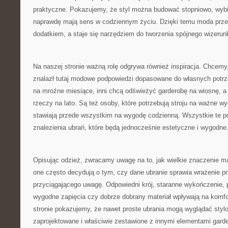
praktyczne. Pokazujemy, że styl można budować stopniowo, wybie
naprawdę mają sens w codziennym życiu. Dzięki temu moda przes
dodatkiem, a staje się narzędziem do tworzenia spójnego wizerun
Na naszej stronie ważną rolę odgrywa również inspiracja. Chcem
znalazł tutaj modowe podpowiedzi dopasowane do własnych potrz
na mroźne miesiące, inni chcą odświeżyć garderobę na wiosnę, a 
rzeczy na lato. Są też osoby, które potrzebują stroju na ważne wyd
stawiają przede wszystkim na wygodę codzienną. Wszystkie te po
znalezienia ubrań, które będą jednocześnie estetyczne i wygodne
Opisując odzież, zwracamy uwagę na to, jak wielkie znaczenie ma
one często decydują o tym, czy dane ubranie sprawia wrażenie pr
przyciągającego uwagę. Odpowiedni krój, staranne wykończenie, 
wygodne zapięcia czy dobrze dobrany materiał wpływają na komfo
stronie pokazujemy, że nawet proste ubrania mogą wyglądać stylo
zaprojektowane i właściwie zestawione z innymi elementami garde