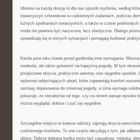
Ubrania na każdą okazję to dla nas sposób myślenia, według któr
towarzyszyć człowiekowi w codziennych zadaniach, podczas dom
luźnych spotkaniach towarzyskich, a także w czasie podniosłyc
moda nie powinna być narzucona, lecz elastyczna. Dlatego promu
sprawdzają się w różnych sytuacjach i pomagają budować prakty
Każda pora roku stawia przed garderobą inne wymagania. Wiosna t
swoboda, ale także gotowość na kapryśną pogodę. W tym okresi
przejściowe okrycia, praktyczne warstwy oraz wygodne spodnie. L
wyborowi oddychających ubrań, które zapewniają komfort noszeni
zestawy dopasowane do zmiennej pogody, a zima wymaga solidne
pokazuje, że niezależnie od tego, czy za oknem panuje wysoka t
można wyglądać dobrze i czuć się wygodnie.
Szczególne miejsce w świecie odzieży zajmują okrycia wierzchni
codziennego komfortu. To one często decydują o tym, jak odbier
ubioru. Dobrze dobrana kurtka może być casualowa, miejska, ele