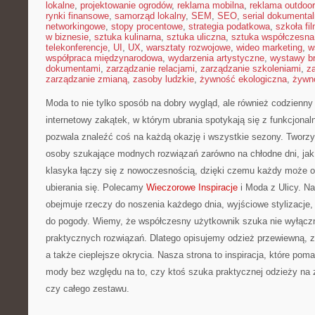
lokalne
,
projektowanie ogrodów
,
reklama mobilna
,
reklama outdoor
rynki finansowe
,
samorząd lokalny
,
SEM
,
SEO
,
serial dokumental
networkingowe
,
stopy procentowe
,
strategia podatkowa
,
szkoła fi
w biznesie
,
sztuka kulinarna
,
sztuka uliczna
,
sztuka współczesna
telekonferencje
,
UI
,
UX
,
warsztaty rozwojowe
,
wideo marketing
,
w
współpraca międzynarodowa
,
wydarzenia artystyczne
,
wystawy b
dokumentami
,
zarządzanie relacjami
,
zarządzanie szkoleniami
,
z
zarządzanie zmianą
,
zasoby ludzkie
,
żywność ekologiczna
,
żywno
Moda to nie tylko sposób na dobry wygląd, ale również codzienny
internetowy zakątek, w którym ubrania spotykają się z funkcjonal
pozwala znaleźć coś na każdą okazję i wszystkie sezony. Tworzym
osoby szukające modnych rozwiązań zarówno na chłodne dni, jak i
klasyka łączy się z nowoczesnością, dzięki czemu każdy może 
ubierania się. Polecamy
Wieczorowe Inspiracje
i Moda z Ulicy. Na
obejmuje rzeczy do noszenia każdego dnia, wyjściowe stylizacje
do pogody. Wiemy, że współczesny użytkownik szuka nie wyłączn
praktycznych rozwiązań. Dlatego opisujemy odzież przewiewną, 
a także cieplejsze okrycia. Nasza strona to inspiracja, które pom
mody bez względu na to, czy ktoś szuka praktycznej odzieży na ze
czy całego zestawu.