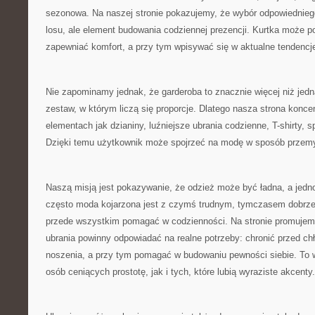
sezonowa. Na naszej stronie pokazujemy, że wybór odpowiedniego
losu, ale element budowania codziennej prezencji. Kurtka może 
zapewniać komfort, a przy tym wpisywać się w aktualne tendenc
Nie zapominamy jednak, że garderoba to znacznie więcej niż jedn
zestaw, w którym liczą się proporcje. Dlatego nasza strona koncen
elementach jak dzianiny, luźniejsze ubrania codzienne, T-shirty, s
Dzięki temu użytkownik może spojrzeć na modę w sposób przemyś
Naszą misją jest pokazywanie, że odzież może być ładna, a jedn
często moda kojarzona jest z czymś trudnym, tymczasem dobrze
przede wszystkim pomagać w codzienności. Na stronie promujemy
ubrania powinny odpowiadać na realne potrzeby: chronić przed 
noszenia, a przy tym pomagać w budowaniu pewności siebie. To
osób ceniących prostotę, jak i tych, które lubią wyraziste akcenty.