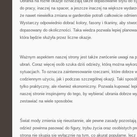
Ubrania na różne okazje oznaczają także dopasowanie stylu do sy
do pracy, inaczej na spacer, a jeszcze inaczej na większe wydarz
że nawet niewielka zmiana w garderobie potrafi całkowicie odmienić
Wystarczy odpowiednio dobrać kolory, fasony i tkaniny, aby stwor
dopasowany do okoliczności. Taka wiedza pozwala lepiej planowa
która będzie służyła przez liczne okazje.
Ważnym aspektem naszej strony jest także zwrócenie uwagi na 
ubrań. Coraz więcej osób szuka dziś odzieży, którą można wykor
sytuacjach. To oznacza zainteresowanie rzeczami, które dobrze 
codziennym użyciu, jak i podczas szczególnej okazji. Taki sposó
tylko praktyczny, ale również ekonomiczny. Pozwala kupować lepie
naszej stronie inspirujemy do tego, by wybierać ubrania dobrze 
zestawiać na wiele sposobów.
Świat mody zmienia się nieustannie, ale pewne zasady pozostają
odzież powinna pasować do figury, trybu życia oraz osobistych pr
strona nie skupia się wyłącznie na tym, co akurat popularne, lecz