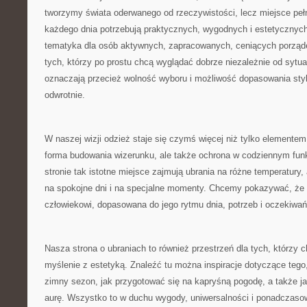
tworzymy świata oderwanego od rzeczywistości, lecz miejsce pełne 
każdego dnia potrzebują praktycznych, wygodnych i estetycznych
tematyka dla osób aktywnych, zapracowanych, ceniących porządek
tych, którzy po prostu chcą wyglądać dobrze niezależnie od sytua
oznaczają przecież wolność wyboru i możliwość dopasowania styl
odwrotnie.
W naszej wizji odzież staje się czymś więcej niż tylko elementem
forma budowania wizerunku, ale także ochrona w codziennym fun
stronie tak istotne miejsce zajmują ubrania na różne temperatury, 
na spokojne dni i na specjalne momenty. Chcemy pokazywać, że
człowiekowi, dopasowana do jego rytmu dnia, potrzeb i oczekiwań
Nasza strona o ubraniach to również przestrzeń dla tych, którzy 
myślenie z estetyką. Znaleźć tu można inspiracje dotyczące tego
zimny sezon, jak przygotować się na kapryśną pogodę, a także ja
aurę. Wszystko to w duchu wygody, uniwersalności i ponadczasowe