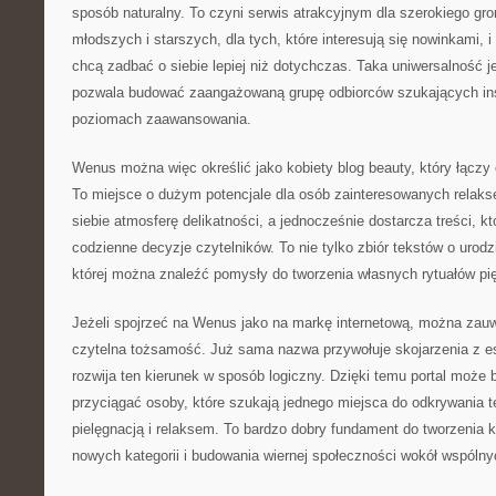
sposób naturalny. To czyni serwis atrakcyjnym dla szerokiego gro
młodszych i starszych, dla tych, które interesują się nowinkami, i 
chcą zadbać o siebie lepiej niż dotychczas. Taka uniwersalność j
pozwala budować zaangażowaną grupę odbiorców szukających ins
poziomach zaawansowania.
Wenus można więc określić jako kobiety blog beauty, który łączy
To miejsce o dużym potencjale dla osób zainteresowanych relaks
siebie atmosferę delikatności, a jednocześnie dostarcza treści, k
codzienne decyzje czytelników. To nie tylko zbiór tekstów o urodz
której można znaleźć pomysły do tworzenia własnych rytuałów pi
Jeżeli spojrzeć na Wenus jako na markę internetową, można zauważ
czytelna tożsamość. Już sama nazwa przywołuje skojarzenia z es
rozwija ten kierunek w sposób logiczny. Dzięki temu portal może
przyciągać osoby, które szukają jednego miejsca do odkrywania 
pielęgnacją i relaksem. To bardzo dobry fundament do tworzenia ko
nowych kategorii i budowania wiernej społeczności wokół wspólny