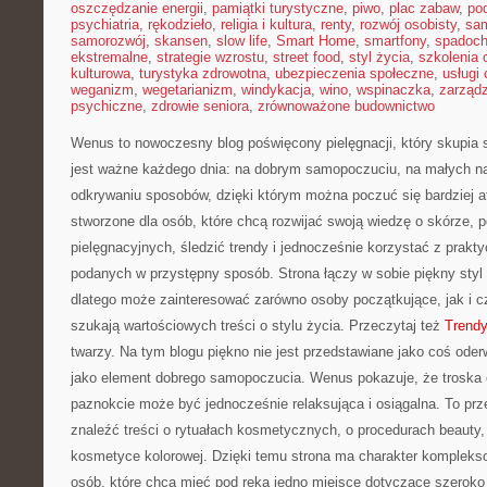
oszczędzanie energii
,
pamiątki turystyczne
,
piwo
,
plac zabaw
,
pod
psychiatria
,
rękodzieło
,
religia i kultura
,
renty
,
rozwój osobisty
,
sam
samorozwój
,
skansen
,
slow life
,
Smart Home
,
smartfony
,
spadoch
ekstremalne
,
strategie wzrostu
,
street food
,
styl życia
,
szkolenia 
kulturowa
,
turystyka zdrowotna
,
ubezpieczenia społeczne
,
usługi
weganizm
,
wegetarianizm
,
windykacja
,
wino
,
wspinaczka
,
zarząd
psychiczne
,
zdrowie seniora
,
zrównoważone budownictwo
Wenus to nowoczesny blog poświęcony pielęgnacji, który skupia s
jest ważne każdego dnia: na dobrym samopoczuciu, na małych n
odkrywaniu sposobów, dzięki którym można poczuć się bardziej at
stworzone dla osób, które chcą rozwijać swoją wiedzę o skórze, 
pielęgnacyjnych, śledzić trendy i jednocześnie korzystać z pra
podanych w przystępny sposób. Strona łączy w sobie piękny styl
dlatego może zainteresować zarówno osoby początkujące, jak i c
szukają wartościowych treści o stylu życia. Przeczytaj też
Trend
twarzy. Na tym blogu piękno nie jest przedstawiane jako coś ode
jako element dobrego samopoczucia. Wenus pokazuje, że troska o
paznokcie może być jednocześnie relaksująca i osiągalna. To prz
znaleźć treści o rytuałach kosmetycznych, o procedurach beauty, 
kosmetyce kolorowej. Dzięki temu strona ma charakter kompleks
osób, które chcą mieć pod ręką jedno miejsce dotyczące szeroko 