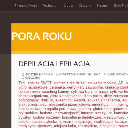
Archiwum
Budzi
Razem
Strona główna
Grażyna
Spis Treś
PORA ROKU
DEPILACJA I EPILACJA
POSTED BY ADMIN
POSTED ON MAR - 18 - 2026
MOŻLIWOŚĆ 
WYŁĄCZONA
Tagi:
analiza SWOT
,
animacje dla dzieci
,
aplikacje mobilne
,
AR
,
b
biuro rachunkowe
,
ceramika
,
certyfikaty zawodowe
,
chirurgia pla
obliczeniowa
,
coaching kariery
,
cyfrowa transformacja
,
cyfrowe b
detoks organizmu
,
dieta ketogeniczna
,
dieta paleo
,
diety zdrowot
photography
,
druk 3d
,
e-learning
,
e-sport
,
edukacja finansowa
,
edu
elektromobilność
,
elektronika przemysłowa
,
emerytury
,
filmmakin
krajobrazowa
,
fotografia portretowa
,
geriatra
,
gluten free
,
gotowan
gry mobilne
,
herbata
,
innowacyjność
,
internet rzeczy
,
iot
,
kancelar
cywilny
,
kodeks rodzinny
,
konsultacje dietetyczne
,
kreatywność
,
polska
,
kuchnia włoska
,
kulinarne inspiracje
,
kwalifikacje
,
lactose 
medycyna sportowa
,
miejsca kultu
,
minimalizm
,
motivacja
,
muze