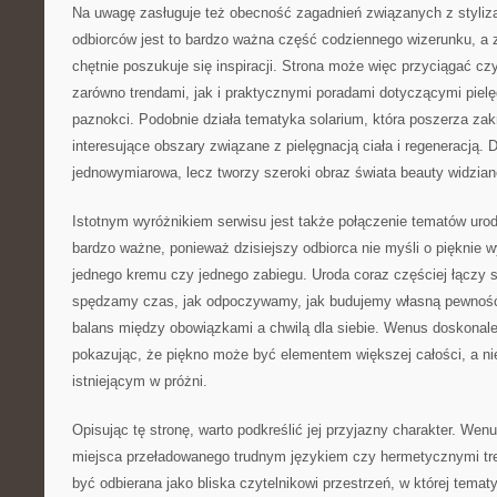
Na uwagę zasługuje też obecność zagadnień związanych z stylizacj
odbiorców jest to bardzo ważna część codziennego wizerunku, a
chętnie poszukuje się inspiracji. Strona może więc przyciągać c
zarówno trendami, jak i praktycznymi poradami dotyczącymi pielę
paznokci. Podobnie działa tematyka solarium, która poszerza zakr
interesujące obszary związane z pielęgnacją ciała i regeneracją. 
jednowymiarowa, lecz tworzy szeroki obraz świata beauty widziane
Istotnym wyróżnikiem serwisu jest także połączenie tematów uro
bardzo ważne, ponieważ dzisiejszy odbiorca nie myśli o pięknie w
jednego kremu czy jednego zabiegu. Uroda coraz częściej łączy s
spędzamy czas, jak odpoczywamy, jak budujemy własną pewność 
balans między obowiązkami a chwilą dla siebie. Wenus doskonale w
pokazując, że piękno może być elementem większej całości, a n
istniejącym w próżni.
Opisując tę stronę, warto podkreślić jej przyjazny charakter. Wen
miejsca przeładowanego trudnym językiem czy hermetycznymi tr
być odbierana jako bliska czytelnikowi przestrzeń, w której tema