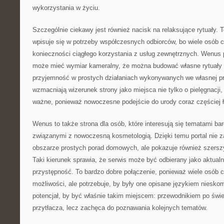
wykorzystania w życiu.
Szczególnie ciekawy jest również nacisk na relaksujące rytuały. 
wpisuje się w potrzeby współczesnych odbiorców, bo wiele osób c
konieczności ciągłego korzystania z usług zewnętrznych. Wenus 
może mieć wymiar kameralny, że można budować własne rytuały 
przyjemność w prostych działaniach wykonywanych we własnej prz
wzmacniają wizerunek strony jako miejsca nie tylko o pielęgnacji, 
ważne, ponieważ nowoczesne podejście do urody coraz częściej 
Wenus to także strona dla osób, które interesują się tematami bar
związanymi z nowoczesną kosmetologią. Dzięki temu portal nie 
obszarze prostych porad domowych, ale pokazuje również szerszy ś
Taki kierunek sprawia, że serwis może być odbierany jako aktual
przystępność. To bardzo dobre połączenie, ponieważ wiele osób
możliwości, ale potrzebuje, by były one opisane językiem nies
potencjał, by być właśnie takim miejscem: przewodnikiem po świec
przytłacza, lecz zachęca do poznawania kolejnych tematów.