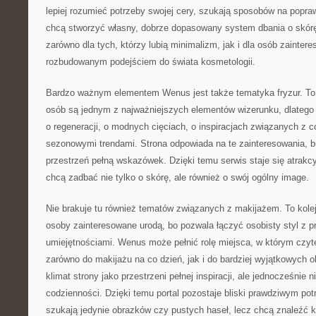
lepiej rozumieć potrzeby swojej cery, szukają sposobów na popraw
chcą stworzyć własny, dobrze dopasowany system dbania o skó
zarówno dla tych, którzy lubią minimalizm, jak i dla osób zainter
rozbudowanym podejściem do świata kosmetologii.
Bardzo ważnym elementem Wenus jest także tematyka fryzur. To 
osób są jednym z najważniejszych elementów wizerunku, dlatego 
o regeneracji, o modnych cięciach, o inspiracjach związanych z c
sezonowymi trendami. Strona odpowiada na te zainteresowania, 
przestrzeń pełną wskazówek. Dzięki temu serwis staje się atrakcy
chcą zadbać nie tylko o skórę, ale również o swój ogólny image.
Nie brakuje tu również tematów związanych z makijażem. To kolej
osoby zainteresowane urodą, bo pozwala łączyć osobisty styl z 
umiejętnościami. Wenus może pełnić rolę miejsca, w którym czytel
zarówno do makijażu na co dzień, jak i do bardziej wyjątkowych ok
klimat strony jako przestrzeni pełnej inspiracji, ale jednocześnie n
codzienności. Dzięki temu portal pozostaje bliski prawdziwym pot
szukają jedynie obrazków czy pustych haseł, lecz chcą znaleźć k