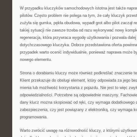
W przypadku kluczyków samochodowych istotna jest także napra
pilotów. Często problem nie polega na tym, że cały kluczyk przest
zużyła się gumka, pękła obudowa, wypadł grot albo pilot zaczął 
takiej sytuacji nie zawsze trzeba od razu wykonywać nowy kompl
regeneracja, która przywraca wygodę użytkowania i pozwala dalej
dotychczasowego kluczyka. Dobrze przedstawiona oferta powinn
przypadek warto ocenić indywidualnie, ponieważ naprawa może by
nowego elementu.
Strona o dorabianiu kluczy może również podkreślać znaczenie t
Klient przekazuje do obsługi element, który odpowiada za jego b
mienia lub możliwość korzystania z pojazdu. Nie jest to więc zw
odpowiedzialności. Potrzebne są odpowiednie maszyny. Fachowie
dany klucz można skopiować od ręki, czy wymaga dodatkowego 
zabezpieczenia, czy jest powiązany z elektroniką, czy wymaga k
programowania.
Warto zwrócić uwagę na różnorodność kluczy, z którymi użytkown