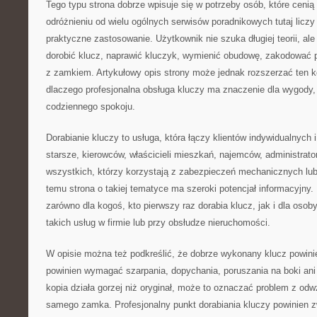
Tego typu strona dobrze wpisuje się w potrzeby osób, które cenią 
odróżnieniu od wielu ogólnych serwisów poradnikowych tutaj licz
praktyczne zastosowanie. Użytkownik nie szuka długiej teorii, ale
dorobić klucz, naprawić kluczyk, wymienić obudowę, zakodować p
z zamkiem. Artykułowy opis strony może jednak rozszerzać ten k
dlaczego profesjonalna obsługa kluczy ma znaczenie dla wygody,
codziennego spokoju.
Dorabianie kluczy to usługa, która łączy klientów indywidualnych
starsze, kierowców, właścicieli mieszkań, najemców, administrato
wszystkich, którzy korzystają z zabezpieczeń mechanicznych lub
temu strona o takiej tematyce ma szeroki potencjał informacyjny
zarówno dla kogoś, kto pierwszy raz dorabia klucz, jak i dla osoby
takich usług w firmie lub przy obsłudze nieruchomości.
W opisie można też podkreślić, że dobrze wykonany klucz powini
powinien wymagać szarpania, dopychania, poruszania na boki ani 
kopia działa gorzej niż oryginał, może to oznaczać problem z od
samego zamka. Profesjonalny punkt dorabiania kluczy powinien 