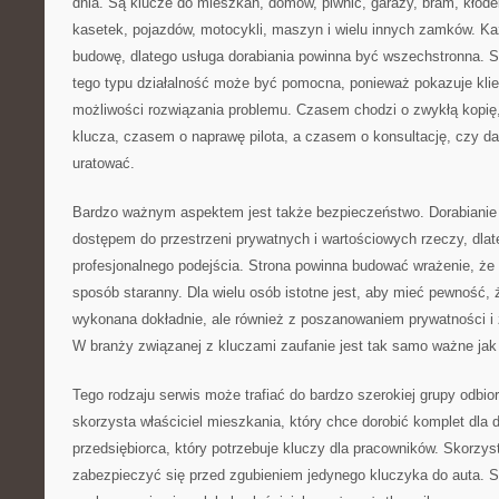
dnia. Są klucze do mieszkań, domów, piwnic, garaży, bram, kłóde
kasetek, pojazdów, motocykli, maszyn i wielu innych zamków. K
budowę, dlatego usługa dorabiania powinna być wszechstronna. St
tego typu działalność może być pomocna, ponieważ pokazuje klient
możliwości rozwiązania problemu. Czasem chodzi o zwykłą kopię
klucza, czasem o naprawę pilota, a czasem o konsultację, czy d
uratować.
Bardzo ważnym aspektem jest także bezpieczeństwo. Dorabianie 
dostępem do przestrzeni prywatnych i wartościowych rzeczy, dlat
profesjonalnego podejścia. Strona powinna budować wrażenie, ż
sposób staranny. Dla wielu osób istotne jest, aby mieć pewność, 
wykonana dokładnie, ale również z poszanowaniem prywatności i 
W branży związanej z kluczami zaufanie jest tak samo ważne jak
Tego rodzaju serwis może trafiać do bardzo szerokiej grupy odbior
skorzysta właściciel mieszkania, który chce dorobić komplet dla
przedsiębiorca, który potrzebuje kluczy dla pracowników. Skorzys
zabezpieczyć się przed zgubieniem jedynego kluczyka do auta. Sk