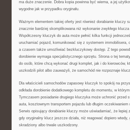
ma duże znaczenie. Dobra kopia powinna być wierna, a jej użytk
wygodne jak w przypadku oryginału.
Ważnym elementem takiej oferty jest również dorabianie kluczy
znacznie bardziej skomplikowana niż wykonanie zwykłego klucz
Współczesny kluczyk do auta może pełnić kilka funkcji jednocześn
uruchamiać pojazd, komunikować się z systemem immobilisera, o
a czasem także umożliwiać bezkluczykowy dostęp. Z tego powod
dorobienie wymaga specjalistycznego sprzętu. Strona o tej temat
do osób, które chcą wykonać drugi komplet, jak i do kierowców, kt
uszkodzili pilot albo zauważyli, że samochód nie rozpoznaje klucz
Dla właścicieli samochodów zapasowy kluczyk to spokój na przy
odkłada dorobienie dodatkowego kompletu do momentu, w którym 
Tymczasem posiadanie drugiego kluczyka może uchronić przed s
auta, kosztownym transportem pojazdu lub długim oczekiwaniem n
Serwis opisujący dorabianie kluczy może uświadamiać, że lepiej
gdy oryginalny klucz jeszcze działa, niż reagować dopiero wtedy,
skradziony albo trwale uszkodzony.