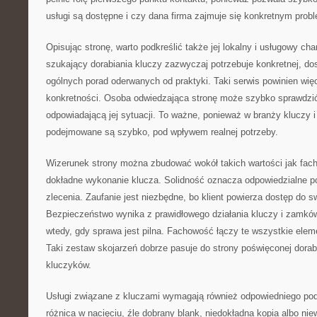
usługi są dostępne i czy dana firma zajmuje się konkretnym pro
Opisując stronę, warto podkreślić także jej lokalny i usługowy ch
szukający dorabiania kluczy zazwyczaj potrzebuje konkretnej, do
ogólnych porad oderwanych od praktyki. Taki serwis powinien wi
konkretności. Osoba odwiedzająca stronę może szybko sprawdzić
odpowiadającą jej sytuacji. To ważne, ponieważ w branży kluczy
podejmowane są szybko, pod wpływem realnej potrzeby.
Wizerunek strony można zbudować wokół takich wartości jak fac
dokładne wykonanie klucza. Solidność oznacza odpowiedzialne p
zlecenia. Zaufanie jest niezbędne, bo klient powierza dostęp do s
Bezpieczeństwo wynika z prawidłowego działania kluczy i zamk
wtedy, gdy sprawa jest pilna. Fachowość łączy te wszystkie elem
Taki zestaw skojarzeń dobrze pasuje do strony poświęconej dorabi
kluczyków.
Usługi związane z kluczami wymagają również odpowiedniego pode
różnica w nacięciu, źle dobrany blank, niedokładna kopia albo n