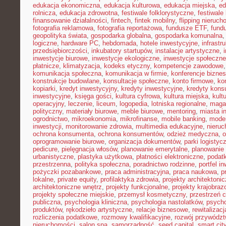
edukacja ekonomiczna
,
edukacja kulturowa
,
edukacja miejska
,
ed
rolnicza
,
edukacja zdrowotna
,
festiwale folklorystyczne
,
festiwale
finansowanie działalności
,
fintech
,
fintek mobilny
,
flipping nieruc
fotografia reklamowa
,
fotografia reportażowa
,
fundusze ETF
,
fund
geopolityka świata
,
gospodarka globalna
,
gospodarka komunalna
logiczne
,
hardware PC
,
hebdomada
,
hotele inwestycyjne
,
infrastr
przedsiębiorczości
,
inkubatory startupów
,
instalacje artystyczne
,
inwestycje biurowe
,
inwestycje ekologiczne
,
inwestycje społeczne
płatnicze
,
klimatyzacja
,
kodeks etyczny
,
kompetencje zawodowe
komunikacja społeczna
,
komunikacja w firmie
,
konferencje bizne
konstrukcje budowlane
,
konsultacje społeczne
,
konto firmowe
,
ko
kopiarki
,
kredyt inwestycyjny
,
kredyty inwestycyjne
,
kredyty kon
inwestycyjne
,
księga gości
,
kultura cyfrowa
,
kultura miejska
,
kult
operacyjny
,
leczenie
,
liceum
,
logopedia
,
lotniska regionalne
,
maga
polityczny
,
materiały biurowe
,
meble biurowe
,
mentoring
,
miasta in
ogrodnictwo
,
mikroekonomia
,
mikrofinanse
,
mobile banking
,
mode
inwestycji
,
monitorowanie zdrowia
,
multimedia edukacyjne
,
nieruc
ochrona konsumenta
,
ochrona konsumentów
,
odzież medyczna
,
o
oprogramowanie biurowe
,
organizacja dokumentów
,
parki logistyc
pedicure
,
pielęgnacja włosów
,
planowanie emerytalne
,
planowanie 
urbanistyczne
,
plastyka użytkowa
,
płatności elektroniczne
,
podatk
przestrzenna
,
polityka społeczna
,
poradnictwo rodzinne
,
portfel i
pożyczki pozabankowe
,
praca administracyjna
,
praca naukowa
,
p
lokalne
,
private equity
,
profilaktyka zdrowia
,
projekty architektoni
architektoniczne wnętrz
,
projekty funkcjonalne
,
projekty krajobra
projekty społeczne miejskie
,
przemysł kosmetyczny
,
przestrzeń 
publiczna
,
psychologia kliniczna
,
psychologia nastolatków
,
psycho
produktów
,
rękodzieło artystyczne
,
relacje biznesowe
,
rewitalizacj
rozliczenia podatkowe
,
rozmowy kwalifikacyjne
,
rozwój przywódz
nieruchomości
,
salon spa
,
samorządność
,
seed capital
,
smart cit