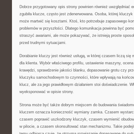
Dobrze przygotowany opis strony powinien również uwzględniać em
zgubiła klucze, często jest zdenerwowana. Osoba, której kluczyk 
może martwić się kosztami. Ktoś, kto potrzebuje zapasowego ko
problemów w przyszłości. Dlatego komunikacja powinna być pomo
straszyć awariami, ale może pokazywać, że istnieją proste sposo
przed trudnymi sytuacjami.
Dorabianie kluczy jest również usługą, w której czasem liczą się
dla klienta. Wybór właściwego profilu, ustawienie maszyny, ocena 
krawędzi, sprawdzenie jakości blanku, dopasowanie grotu czy prze
kluczyku samochodowym to czynności, które wpływają na końcowy
klucz, ale za jego prawidłowym działaniem stoi doświadczenie. Wł
wyeksponować w opisie strony.
Strona może być także dobrym miejscem do budowania świadomoś
kluczem oznacza konieczność wymiany zamka. Czasem wystarc
czasem poprawić uszkodzony kluczyk, czasem wymienić obudowę
w pilocie, a czasem skonsultować stan mechanizmu. Takie podejśc
temu odbiorca czuje, że otrzyma rozwiązanie dopasowane do sytu