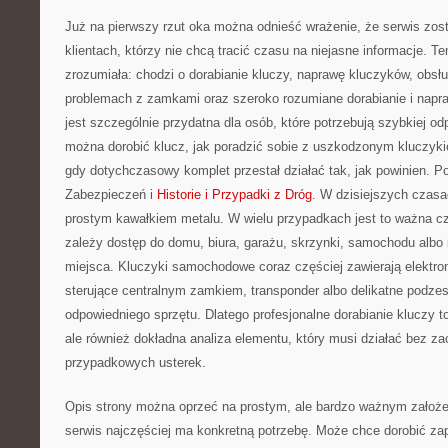
Już na pierwszy rzut oka można odnieść wrażenie, że serwis zos
klientach, którzy nie chcą tracić czasu na niejasne informacje. T
zrozumiała: chodzi o dorabianie kluczy, naprawę kluczyków, obsł
problemach z zamkami oraz szeroko rozumiane dorabianie i napra
jest szczególnie przydatna dla osób, które potrzebują szybkiej od
można dorobić klucz, jak poradzić sobie z uszkodzonym kluczykie
gdy dotychczasowy komplet przestał działać tak, jak powinien. 
Zabezpieczeń i
Historie i Przypadki z Dróg
. W dzisiejszych czasac
prostym kawałkiem metalu. W wielu przypadkach jest to ważna c
zależy dostęp do domu, biura, garażu, skrzynki, samochodu albo
miejsca. Kluczyki samochodowe coraz częściej zawierają elektroni
sterujące centralnym zamkiem, transponder albo delikatne podze
odpowiedniego sprzętu. Dlatego profesjonalne dorabianie kluczy to
ale również dokładna analiza elementu, który musi działać bez za
przypadkowych usterek.
Opis strony można oprzeć na prostym, ale bardzo ważnym założeniu
serwis najczęściej ma konkretną potrzebę. Może chce dorobić z