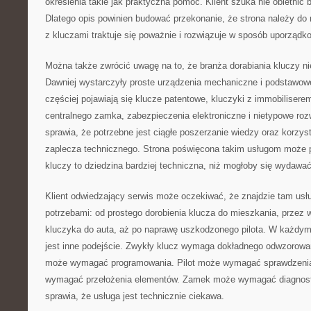
określenia takie jak praktyczna pomoc. Klient szuka nie obietnic 
Dlatego opis powinien budować przekonanie, że strona należy do
z kluczami traktuje się poważnie i rozwiązuje w sposób uporządk
Można także zwrócić uwagę na to, że branża dorabiania kluczy nie
Dawniej wystarczyły proste urządzenia mechaniczne i podstawowe
częściej pojawiają się klucze patentowe, kluczyki z immobiliserem
centralnego zamka, zabezpieczenia elektroniczne i nietypowe roz
sprawia, że potrzebne jest ciągłe poszerzanie wiedzy oraz korzys
zaplecza technicznego. Strona poświęcona takim usługom może 
kluczy to dziedzina bardziej techniczna, niż mogłoby się wydawać
Klient odwiedzający serwis może oczekiwać, że znajdzie tam usł
potrzebami: od prostego dorobienia klucza do mieszkania, prze
kluczyka do auta, aż po naprawę uszkodzonego pilota. W każdy
jest inne podejście. Zwykły klucz wymaga dokładnego odwzorow
może wymagać programowania. Pilot może wymagać sprawdzenia
wymagać przełożenia elementów. Zamek może wymagać diagnost
sprawia, że usługa jest technicznie ciekawa.