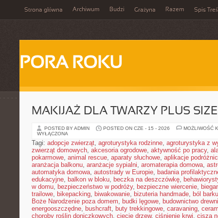
Archiwum
Budzi
Razem
Strona główna
Grażyna
Spis Treś
PORA ROKU
MAKIJAŻ DLA TWARZY PLUS SIZE
POSTED BY ADMIN
POSTED ON CZE - 15 - 2026
MOŻLIWOŚĆ 
WYŁĄCZONA
Tagi:
adopcje zwierząt
,
agroturystyka rodzinne
,
agroturystyka z 
zwierząt domowych
,
akcesoria ogrodowe
,
aktywność po pracy
,
al
pokarmowe
,
animal rescue
,
aparaty słuchowe
,
aplikacje podróżni
aranżacja balkonu
,
aranżacje sypialni
,
aromaterapia domowa
,
ast
automatyka domowa
,
autostrady w Europie
,
badania profilaktyczn
edukacyjne
,
balkon w bloku
,
beczka na deszczówkę
,
behawioryst
w domu
,
bezpieczeństwo w podróży
,
bezpieczne wiercenie
,
biega
trailowe
,
bikepacking
,
biwakowanie
,
bizuteria handmade
,
ból bark
Boże Narodzenie poza domem
,
budki lęgowe
,
budownictwo drewn
energooszczędne
,
bushcraft
,
buty trekkingowe
,
caravaning
,
ceram
choroby roślin doniczkowych
,
cięcie drzew
,
ciśnienie krwi
,
cisza 