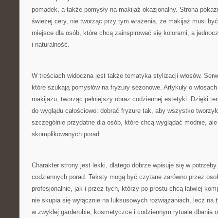
pomadek, a także pomysły na makijaż okazjonalny. Strona pokazu
świeżej cery, nie tworząc przy tym wrażenia, że makijaż musi by
miejsce dla osób, które chcą zainspirować się kolorami, a jedno
i naturalność.
W treściach widoczna jest także tematyka stylizacji włosów. Ser
które szukają pomysłów na fryzury sezonowe. Artykuły o włosach
makijażu, tworząc pełniejszy obraz codziennej estetyki. Dzięki t
do wyglądu całościowo: dobrać fryzurę tak, aby wszystko tworzyło
szczególnie przydatne dla osób, które chcą wyglądać modnie, ale 
skomplikowanych porad.
Charakter strony jest lekki, dlatego dobrze wpisuje się w potrzeb
codziennych porad. Teksty mogą być czytane zarówno przez osoby
profesjonalnie, jak i przez tych, którzy po prostu chcą łatwiej ko
nie skupia się wyłącznie na luksusowych rozwiązaniach, lecz na
w zwykłej garderobie, kosmetyczce i codziennym rytuale dbania o 