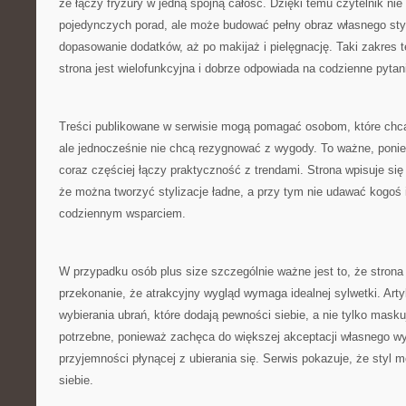
że łączy fryzury w jedną spójną całość. Dzięki temu czytelnik ni
pojedynczych porad, ale może budować pełny obraz własnego styl
dopasowanie dodatków, aż po makijaż i pielęgnację. Taki zakres 
strona jest wielofunkcyjna i dobrze odpowiada na codzienne pyta
Treści publikowane w serwisie mogą pomagać osobom, które chcą
ale jednocześnie nie chcą rezygnować z wygody. To ważne, pon
coraz częściej łączy praktyczność z trendami. Strona wpisuje się
że można tworzyć stylizacje ładne, a przy tym nie udawać kogoś i
codziennym wsparciem.
W przypadku osób plus size szczególnie ważne jest to, że stro
przekonanie, że atrakcyjny wygląd wymaga idealnej sylwetki. Art
wybierania ubrań, które dodają pewności siebie, a nie tylko maskuj
potrzebne, ponieważ zachęca do większej akceptacji własnego wy
przyjemności płynącej z ubierania się. Serwis pokazuje, że styl
siebie.