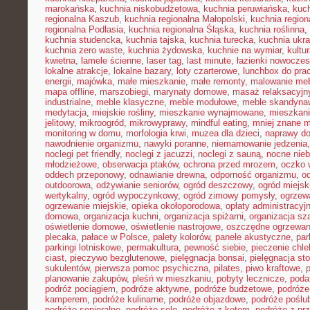
marokańska
,
kuchnia niskobudżetowa
,
kuchnia peruwiańska
,
kuch
regionalna Kaszub
,
kuchnia regionalna Małopolski
,
kuchnia region
regionalna Podlasia
,
kuchnia regionalna Śląska
,
kuchnia roślinna
,
kuchnia studencka
,
kuchnia tajska
,
kuchnia turecka
,
kuchnia ukr
kuchnia zero waste
,
kuchnia żydowska
,
kuchnie na wymiar
,
kultu
kwietna
,
lamele ścienne
,
laser tag
,
last minute
,
łazienki nowocze
lokalne atrakcje
,
lokalne bazary
,
loty czarterowe
,
lunchbox do pra
energii
,
majówka
,
małe mieszkanie
,
małe remonty
,
malowanie meb
mapa offline
,
marszobiegi
,
marynaty domowe
,
masaż relaksacyjn
industrialne
,
meble klasyczne
,
meble modułowe
,
meble skandyna
medytacja
,
miejskie rośliny
,
mieszkanie wynajmowane
,
mieszkani
jelitowy
,
mikroogród
,
mikrowyprawy
,
mindful eating
,
mniej znane m
monitoring w domu
,
morfologia krwi
,
muzea dla dzieci
,
naprawy d
nawodnienie organizmu
,
nawyki poranne
,
niemarnowanie jedzenia
noclegi pet friendly
,
noclegi z jacuzzi
,
noclegi z sauną
,
nocne nie
młodzieżowe
,
obserwacja ptaków
,
ochrona przed mrozem
,
oczko 
oddech przeponowy
,
odnawianie drewna
,
odporność organizmu
,
o
outdoorowa
,
odżywianie seniorów
,
ogród deszczowy
,
ogród miejsk
wertykalny
,
ogród wypoczynkowy
,
ogród zimowy pomysły
,
ogrzew
ogrzewanie miejskie
,
opieka okołoporodowa
,
opłaty administracyj
domowa
,
organizacja kuchni
,
organizacja spiżarni
,
organizacja sz
oświetlenie domowe
,
oświetlenie nastrojowe
,
oszczędne ogrzewan
plecaka
,
pałace w Polsce
,
palety kolorów
,
panele akustyczne
,
par
parkingi lotniskowe
,
permakultura
,
pewność siebie
,
pieczenie chl
ciast
,
pieczywo bezglutenowe
,
pielęgnacja bonsai
,
pielęgnacja st
sukulentów
,
pierwsza pomoc psychiczna
,
pilates
,
piwo kraftowe
,
planowanie zakupów
,
pleśń w mieszkaniu
,
pobyty lecznicze
,
poda
podróż pociągiem
,
podróże aktywne
,
podróże budżetowe
,
podróże
kamperem
,
podróże kulinarne
,
podróże objazdowe
,
podróże poślu
podróże senioralne
,
podróże solo
,
podróże z kotem
,
podróże z pr