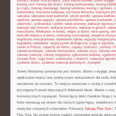
tłumacz offline
,
tofu przepisy
,
trasy samochodowe
,
travel blogger
trening core
,
trening dla dzieci
,
trening funkcjonalny
,
trening kettle
po ciąży
,
trening równowagi
,
trening seniorów
,
trening z gumami
,
t
industrialna
,
turystyka kolejowa
,
turystyka literacka
,
turystyka prz
sakralna
,
ubezpieczenie podróżne
,
ukryte perełki
,
uprawa kiełków
ogórków
,
uprawa papryki
,
uprawa pomidorów
,
uprawa truskawek
,
u
uważność
,
uzdrowiska
,
vanlife
,
wada postawy
,
wakacje egzotycz
wakacje nad morzem
,
wakacje premium
,
wakacje w górach
,
waka
mieszkania
,
Wielkanoc w hotelu
,
wilgoć w domu
,
wine pairing
,
win
work-life balance w domu
,
workshop survivalowy
,
wsparcie kryzy
wspólnota mieszkaniowa
,
wybielanie zębów
,
wyjazdy integracyjne
wypalenie zawodowe
,
wypoczynek ekologiczny
,
yoga w ogrodzie
,
zamki w Polsce
,
zapachy do domu
,
zapasy żywności
,
zasłony i f
zdrowe przekąski
,
zdrowie hormonalne
,
zdrowie oczu
,
zdrowie sł
zdrowie zwierząt
,
zdrowy kręgosłup
,
zgłoszenie budowy
,
zgubiony
zimowe ferie
,
zupy krem
,
zwiedzanie z dziećmi
,
zwierzęta egzoty
żywienie dzieci
,
żywienie zwierząt domowych
,
żywopłot
Serwis lifestylowy poświęcony jest modzie, dbaniu o wygląd, pre
upiększaniu twarzy oraz praktycznym wskazówkom dla osób, któ
niezależnie od rozmiaru. To miejsce stworzone z myślą o czytelni
przystępnych porad dotyczących dobierania ubrań, dbania o cerę, 
kosmetycznych rozwiązań. Strona łączy lekki charakter bloga z 
które interesują się stylem dla różnych typów figury, świadomym
urodą bez sztywnych schematów. Polecamy
Zakupy Plus Size
i 
Plus Size. Na stronie można znaleźć różnorodne artykuły dotyczą