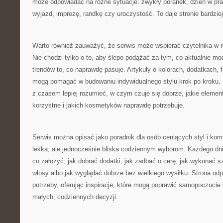
może odpowiadać na różne sytuacje: zwykły poranek, dzień w pra
wyjazd, imprezę, randkę czy uroczystość. To daje stronie bardziej
Warto również zauważyć, że serwis może wspierać czytelnika w r
Nie chodzi tylko o to, aby ślepo podążać za tym, co aktualnie mod
trendów to, co naprawdę pasuje. Artykuły o kolorach, dodatkach,
mogą pomagać w budowaniu indywidualnego stylu krok po kroku. 
z czasem lepiej rozumieć, w czym czuje się dobrze, jakie elemen
korzystne i jakich kosmetyków naprawdę potrzebuje.
Serwis można opisać jako poradnik dla osób ceniących styl i komf
lekka, ale jednocześnie bliska codziennym wyborom. Każdego dni
co założyć, jak dobrać dodatki, jak zadbać o cerę, jak wykonać s
włosy albo jak wyglądać dobrze bez wielkiego wysiłku. Strona odp
potrzeby, oferując inspiracje, które mogą poprawić samopoczucie
małych, codziennych decyzji.