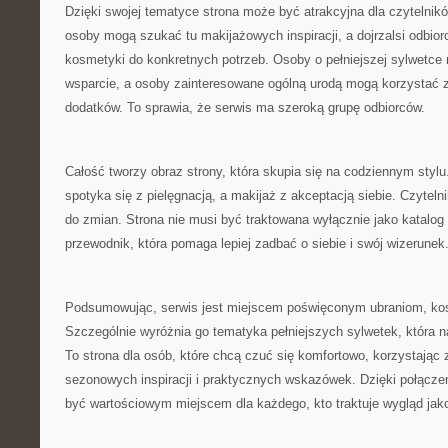
Dzięki swojej tematyce strona może być atrakcyjna dla czytelni
osoby mogą szukać tu makijażowych inspiracji, a dojrzalsi odbi
kosmetyki do konkretnych potrzeb. Osoby o pełniejszej sylwetc
wsparcie, a osoby zainteresowane ogólną urodą mogą korzystać 
dodatków. To sprawia, że serwis ma szeroką grupę odbiorców.
Całość tworzy obraz strony, która skupia się na codziennym styl
spotyka się z pielęgnacją, a makijaż z akceptacją siebie. Czyteln
do zmian. Strona nie musi być traktowana wyłącznie jako katalog 
przewodnik, która pomaga lepiej zadbać o siebie i swój wizerunek
Podsumowując, serwis jest miejscem poświęconym ubraniom, kos
Szczególnie wyróżnia go tematyka pełniejszych sylwetek, która n
To strona dla osób, które chcą czuć się komfortowo, korzystając 
sezonowych inspiracji i praktycznych wskazówek. Dzięki połącz
być wartościowym miejscem dla każdego, kto traktuje wygląd jako