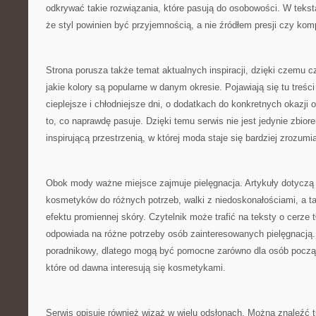
odkrywać takie rozwiązania, które pasują do osobowości. W tekst
że styl powinien być przyjemnością, a nie źródłem presji czy ko
Strona porusza także temat aktualnych inspiracji, dzięki czemu c
jakie kolory są popularne w danym okresie. Pojawiają się tu treści 
cieplejsze i chłodniejsze dni, o dodatkach do konkretnych okazji o
to, co naprawdę pasuje. Dzięki temu serwis nie jest jedynie zbior
inspirującą przestrzenią, w której moda staje się bardziej zrozumia
Obok mody ważne miejsce zajmuje pielęgnacja. Artykuły dotyczą 
kosmetyków do różnych potrzeb, walki z niedoskonałościami, a 
efektu promiennej skóry. Czytelnik może trafić na teksty o cerze t
odpowiada na różne potrzeby osób zainteresowanych pielęgnacją.
poradnikowy, dlatego mogą być pomocne zarówno dla osób początk
które od dawna interesują się kosmetykami.
Serwis opisuje również wizaż w wielu odsłonach. Można znaleźć t