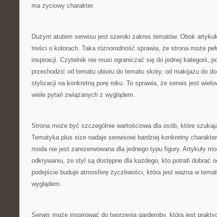
ma życiowy charakter.
Dużym atutem serwisu jest szeroki zakres tematów. Obok artykułó
treści o kolorach. Taka różnorodność sprawia, że strona może pełn
inspiracji. Czytelnik nie musi ograniczać się do jednej kategorii
przechodzić od tematu ubioru do tematu skóry, od makijażu do do
stylizacji na konkretną porę roku. To sprawia, że serwis jest wie
wiele pytań związanych z wyglądem.
Strona może być szczególnie wartościowa dla osób, które szukają
Tematyka plus size nadaje serwisowi bardziej konkretny charakte
moda nie jest zarezerwowana dla jednego typu figury. Artykuły m
odkrywaniu, że styl są dostępne dla każdego, kto potrafi dobrać 
podejście buduje atmosferę życzliwości, która jest ważna w tem
wyglądem.
Serwis może inspirować do tworzenia garderoby, która jest prakty