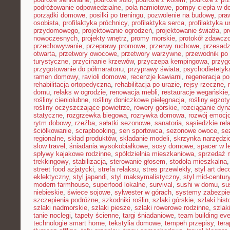
podróżowanie odpowiedzialne
,
pola namiotowe
,
pompy ciepła w 
porządki domowe
,
posiłki po treningu
,
pozwolenie na budowę
,
pra
osobista
,
profilaktyka próchnicy
,
profilaktyka serca
,
profilaktyka 
przydomowego
,
projektowanie ogrodzeń
,
projektowanie światła
,
pr
nowoczesnych
,
projekty wnętrz
,
promy morskie
,
protokół zdawczo
przechowywanie
,
przeprawy promowe
,
przerwy ruchowe
,
przesadz
otwarta
,
przetwory owocowe
,
przetwory warzywne
,
przewodnik po
turystyczne
,
przycinanie krzewów
,
przyczepa kempingowa
,
przyg
przygotowanie do półmaratonu
,
przyprawy świata
,
psychodietetyk
ramen domowy
,
ravioli domowe
,
recenzje kawiarni
,
regeneracja po
rehabilitacja ortopedyczna
,
rehabilitacja po urazie
,
rejsy rzeczne
,
domu
,
relaks w ogrodzie
,
renowacja mebli
,
restauracje wegańskie
rośliny cieniolubne
,
rośliny doniczkowe pielęgnacja
,
rośliny egzot
rośliny oczyszczające powietrze
,
rowery górskie
,
rozciąganie dy
statyczne
,
rozgrzewka biegowa
,
rozrywka domowa
,
rozwój emocj
rytm dobowy
,
rzeźba
,
sałatki sezonowe
,
sanatoria
,
sąsiedzkie rel
ściółkowanie
,
scrapbooking
,
sen sportowca
,
sezonowe owoce
,
se
regionalne
,
skład produktów
,
składanie modeli
,
skrzynka narzędzi
slow travel
,
śniadania wysokobiałkowe
,
sosy domowe
,
spacer w l
spływy kajakowe rodzinne
,
spółdzielnia mieszkaniowa
,
sprzedaż 
trekkingowy
,
stabilizacja
,
sterowanie głosem
,
stodoła mieszkalna
street food azjatycki
,
strefa relaksu
,
stres przewlekły
,
styl art dec
eklektyczny
,
styl japandi
,
styl maksymalistyczny
,
styl mid-centur
modern farmhouse
,
superfood lokalne
,
survival
,
sushi w domu
,
su
niebieskie
,
świece sojowe
,
sylwester w górach
,
systemy zabezpi
szczepienia podróżne
,
szkodniki roślin
,
szlaki górskie
,
szlaki his
szlaki nadmorskie
,
szlaki piesze
,
szlaki rowerowe rodzinne
,
szlak
tanie noclegi
,
tapety ścienne
,
targi śniadaniowe
,
team building ev
technologie smart home
,
tekstylia domowe
,
tempeh przepisy
,
tera