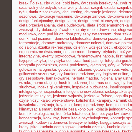
break Polska
,
city guide
,
cold brew
,
ćwiczenia korekcyjne
,
cydr r
czas wolny dorosłych
,
czas wolny dzieci
,
czujnik czadu
,
czujnik
ryżu
,
dania z soczewicy
,
decluttering
,
dekoracje jesienne
,
dekorac
sezonowe
,
dekoracje wiosenne
,
dekoracje zimowe
,
dekorowanie t
design funkcjonalny
,
design lamp
,
design mebli biurowych
,
design
dieta przeciwzapalna
,
dieta pudełkowa
,
dieta śródziemnomorska d
zwierząt
,
diy dekoracje świąteczne
,
diy meble drewniane
,
długi w
modułowy
,
dom pod klucz
,
dom przyjazny zwierzętom
,
dom szkie
domki nad jeziorem
,
domowa biblioteczka
,
domowa pizzeria
,
domo
fermentacje
,
domowe makarony
,
domowe nalewki
,
domowe przetw
do salonu
,
działka rekreacyjna
,
dziennik wdzięczności
,
ekopodróż
ergonomiczne ćwiczenia
,
escape room domowy
,
etykiety spożyw
integracyjne
,
eventy przygodowe
,
fermentowane napoje
,
first min
fizjoprofilaktyka
,
florystyka domowa
,
food pairing
,
fotografia górsk
fotografia podróżnicza
,
garaż podziemny
,
glamping
,
góry w Polsc
gotowanie na ognisku
,
gotowanie rodzinne
,
gotowanie sous vide
,
grillowanie sezonowe
,
gry karciane rodzinne
,
gry logiczne online
,
gry zespołowe
,
hamakowanie
,
herbata matcha
,
higiena jamy ustne
wzroku
,
home staging
,
hostele rodzinne
,
hummus domowy
,
hydro
słuchowe
,
indeks glikemiczny
,
inspekcje budowlane
,
insulinoopor
inteligencja emocjonalna
,
inteligentne oświetlenie
,
izolacja akusty
jedzenie intuicyjne
,
jesienne wyjazdy
,
jeziora w Polsce
,
joga dla 
czytelniczy
,
kajaki weekendowe
,
kalistenika
,
kampery
,
karmnik dl
kawalerka aranżacja
,
kayaking
,
kemping rodzinny
,
kempingi nad 
klimatyzacja smart
,
koktajle bezalkoholowe
,
kolacje jednogarnko
kominki ekologiczne
,
komórka lokatorska
,
kompozycje kwiatowe
,
koncentracja
,
konkursy
,
konsultacja psychologiczna
,
kontuzje sp
zwierząt
,
kotłownia domowa
,
kreatywne hobby
,
księga wieczysta
,
brazylijska
,
kuchnia campingowa
,
kuchnia czeska
,
kuchnia dla sin
kuchnia hiszpańska
,
kuchnia japońska
,
kuchnia koreańska
,
kuchn