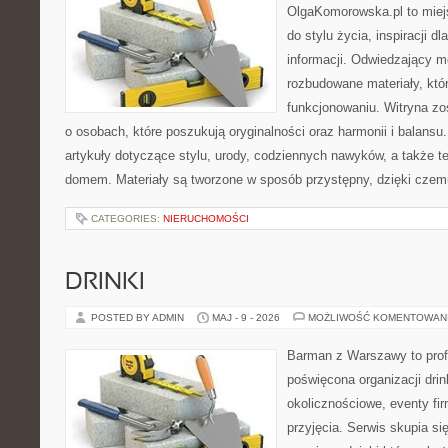
OlgaKomorowska.pl to miejs
do stylu życia, inspiracji d
informacji. Odwiedzający m
rozbudowane materiały, któ
funkcjonowaniu. Witryna zo
o osobach, które poszukują oryginalności oraz harmonii i balansu
artykuły dotyczące stylu, urody, codziennych nawyków, a także 
domem. Materiały są tworzone w sposób przystępny, dzięki cze
CATEGORIES:
NIERUCHOMOŚCI
DRINKI
POSTED BY ADMIN
MAJ - 9 - 2026
MOŻLIWOŚĆ KOMENTOWAN
Barman z Warszawy to profe
poświęcona organizacji dri
okolicznościowe, eventy fi
przyjęcia. Serwis skupia się