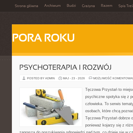
Archiwum
Budzi
Razem
Strona główna
Grażyna
Spis Treś
PORA ROKU
PSYCHOTERAPIA I ROZWÓJ
POSTED BY ADMIN
MAJ - 23 - 2026
MOŻLIWOŚĆ KOMENTOWA
Tęczowa Przystań to miejs
psychiczne spotyka się z 
człowieka. To serwis temat
osobach, które chcą pozna
Tęczowa Przystań dobrze od
ponieważ kojarzy się z róż
zaprasza do poszukiwania odpowiedzi nad tym, co dzieje się w c