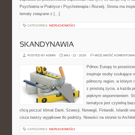
Psychiatria w Praktyce i Psychoterapia i Rozwój. Strona ma inspir
tematy związane z […]
CATEGORIES:
NIERUCHOMOŚCI
SKANDYNAWIA
POSTED BY ADMIN
MAJ - 22 - 2026
MOŻLIWOŚĆ KOMENTOWA
Północ Europy to przestrze
inspiruje osoby szukające 
północny region, w którym 
z prostotą życia, a każda 
pięknym wspomnieniem. Str
tematyce jest czytelną bazą
chcą poczuć klimat Danii, Szwecji, Norwegii, Finlandii, Islandii o
cisza tworzy wyjątkowe tło podróży. Nowości na stronie to Architek
CATEGORIES:
NIERUCHOMOŚCI