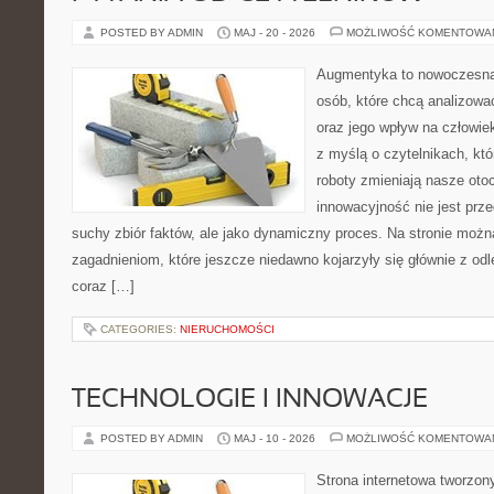
POSTED BY ADMIN
MAJ - 20 - 2026
MOŻLIWOŚĆ KOMENTOWA
Augmentyka to nowoczesna 
osób, które chcą analizować
oraz jego wpływ na człowie
z myślą o czytelnikach, któr
roboty zmieniają nasze oto
innowacyjność nie jest prze
suchy zbiór faktów, ale jako dynamiczny proces. Na stronie moż
zagadnieniom, które jeszcze niedawno kojarzyły się głównie z odle
coraz […]
CATEGORIES:
NIERUCHOMOŚCI
TECHNOLOGIE I INNOWACJE
POSTED BY ADMIN
MAJ - 10 - 2026
MOŻLIWOŚĆ KOMENTOWA
Strona internetowa tworzon