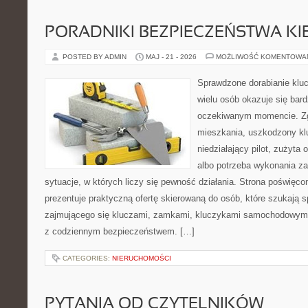
PORADNIKI BEZPIECZEŃSTWA K
POSTED BY ADMIN
MAJ - 21 - 2026
MOŻLIWOŚĆ KOMENTOWA
Sprawdzone dorabianie klucz
wielu osób okazuje się bar
oczekiwanym momencie. Zg
mieszkania, uszkodzony k
niedziałający pilot, zużyt
albo potrzeba wykonania z
sytuacje, w których liczy się pewność działania. Strona poświęco
prezentuje praktyczną ofertę skierowaną do osób, które szukają
zajmującego się kluczami, zamkami, kluczykami samochodowymi
z codziennym bezpieczeństwem. […]
CATEGORIES:
NIERUCHOMOŚCI
PYTANIA OD CZYTELNIKÓW