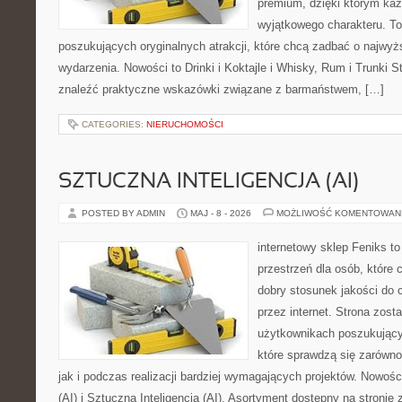
premium, dzięki którym każ
wyjątkowego charakteru. To
poszukujących oryginalnych atrakcji, które chcą zadbać o najw
wydarzenia. Nowości to Drinki i Koktajle i Whisky, Rum i Trunki 
znaleźć praktyczne wskazówki związane z barmaństwem, […]
CATEGORIES:
NIERUCHOMOŚCI
SZTUCZNA INTELIGENCJA (AI)
POSTED BY ADMIN
MAJ - 8 - 2026
MOŻLIWOŚĆ KOMENTOWAN
internetowy sklep Feniks to
przestrzeń dla osób, które 
dobry stosunek jakości do 
przez internet. Strona zost
użytkownikach poszukujący
które sprawdzą się zarówn
jak i podczas realizacji bardziej wymagających projektów. Nowości
(AI) i Sztuczna Inteligencja (AI). Asortyment dostępny na stronie