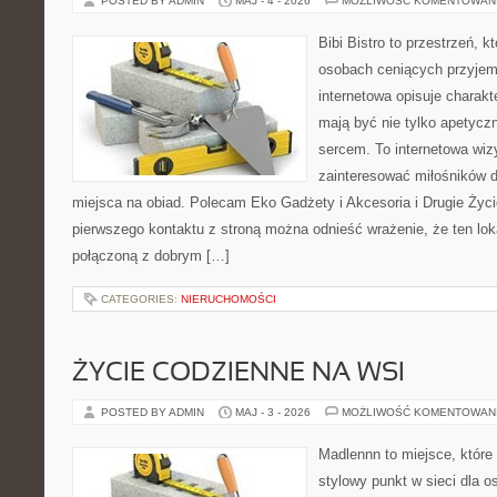
POSTED BY ADMIN
MAJ - 4 - 2026
MOŻLIWOŚĆ KOMENTOWAN
Bibi Bistro to przestrzeń, 
osobach ceniących przyjem
internetowa opisuje charakt
mają być nie tylko apetycz
sercem. To internetowa wiz
zainteresować miłośników d
miejsca na obiad. Polecam Eko Gadżety i Akcesoria i Drugie Życ
pierwszego kontaktu z stroną można odnieść wrażenie, że ten lok
połączoną z dobrym […]
CATEGORIES:
NIERUCHOMOŚCI
ŻYCIE CODZIENNE NA WSI
POSTED BY ADMIN
MAJ - 3 - 2026
MOŻLIWOŚĆ KOMENTOWAN
Madlennn to miejsce, które
stylowy punkt w sieci dla 