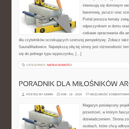
interesują się domowym wel
basenową, jacuzzi oraz sz
Portal porusza tematy zwią
odpoczynkiem w domu oraz 
ciekawe opracowania dla am
dla czytelników oczekujących szerszej perspektywy. Zobacz takż
SaunaWadowice. Największą siłą tej strony jest różnorodność tem
się do jednego typu wypoczynku, […]
CATEGORIES:
NIERUCHOMOŚCI
PORADNIK DLA MIŁOŚNIKÓW AR
POSTED BY ADMIN
KWI - 16 - 2026
MOŻLIWOŚĆ KOMENTOWA
Magazyn poświęcony projekt
przestrzeń, w którym fascy
doświadczeniem. Strona zo
osobach, które chcą odkryw