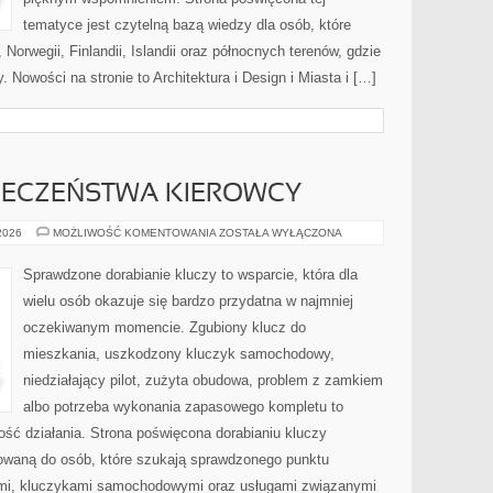
tematyce jest czytelną bazą wiedzy dla osób, które
 Norwegii, Finlandii, Islandii oraz północnych terenów, gdzie
. Nowości na stronie to Architektura i Design i Miasta i […]
PIECZEŃSTWA KIEROWCY
PORADNIKI
 2026
MOŻLIWOŚĆ KOMENTOWANIA
ZOSTAŁA WYŁĄCZONA
BEZPIECZEŃSTWA
KIEROWCY
Sprawdzone dorabianie kluczy to wsparcie, która dla
wielu osób okazuje się bardzo przydatna w najmniej
oczekiwanym momencie. Zgubiony klucz do
mieszkania, uszkodzony kluczyk samochodowy,
niedziałający pilot, zużyta obudowa, problem z zamkiem
albo potrzeba wykonania zapasowego kompletu to
ność działania. Strona poświęcona dorabianiu kluczy
erowaną do osób, które szukają sprawdzonego punktu
mi, kluczykami samochodowymi oraz usługami związanymi