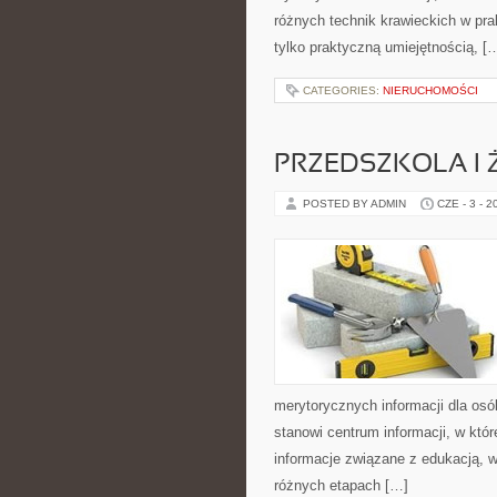
różnych technik krawieckich w pra
tylko praktyczną umiejętnością, [
CATEGORIES:
NIERUCHOMOŚCI
PRZEDSZKOLA I 
POSTED BY ADMIN
CZE - 3 - 2
merytorycznych informacji dla osó
stanowi centrum informacji, w któ
informacje związane z edukacją, 
różnych etapach […]