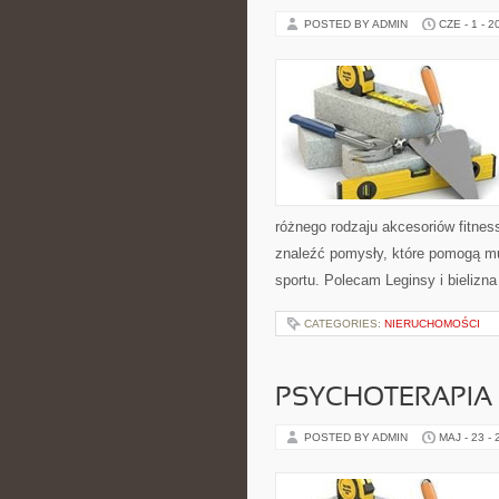
POSTED BY ADMIN
CZE - 1 - 2
różnego rodzaju akcesoriów fitnes
znaleźć pomysły, które pomogą m
sportu. Polecam Leginsy i bielizna
CATEGORIES:
NIERUCHOMOŚCI
PSYCHOTERAPIA 
POSTED BY ADMIN
MAJ - 23 -