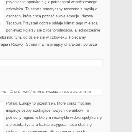
psychiczne spotyka się z potrzebami współczesnego
człowieka. To serwis tematyczny tworzona z myślą o
osobach, które chcą poznać swoje emocje. Nazwa
Tęczowa Przystań dobrze oddaje klimat tego miejsca,
ponieważ kojarzy się z różnorodnością, a jednocześnie
dzi nad tym, co dzieje się w człowieku. Polecamy
apia i Rozwój. Strona ma inspirujący charakter i porusza
SKANDYNAWIA
 2026
MOŻLIWOŚĆ KOMENTOWANIA
ZOSTAŁA WYŁĄCZONA
Północ Europy to przestrzeń, które coraz mocniej
inspiruje osoby szukające nowych kierunków. To
północny region, w którym niezwykłe widoki spotyka się
z prostotą życia, a każda przygoda może stać się
pięknym wspomnieniem. Strona poświęcona tej