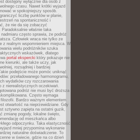
jest dostępny wyłącznie dla osób z
 wolnego czasu. Nawet krótki wyjazd
nować w spokojniejszy sposób.
raniczyć liczbę punktów w planie,
estrzeń na spontaniczność i
ć, że nie da się zobaczyć
 Paradoksalnie właśnie taka
 nadmiaru często sprawia, że podróż
gatsza. Człowiek wraca nie tylko ze
ale z realnym wspomnieniem miejsca. W
owania wielu podróżników szuka
 praktycznych wskazówek, dlatego
bywa
portal ekspercki
który pokazuje nie
ne kierunki, ale także uczy, jak
olniej, rozsądniej i bardziej
Takie podejście może pomóc uniknąć
ędów: przeładowanego harmonogramu,
ych wydatków czy rozczarowania
 z nierealistycznych oczekiwań.
gotowana podróż nie musi być droższa
j skomplikowana. Często wymaga
j filozofii. Bardzo ważnym elementem
jest otwartość na nieprzewidziane. Gdy
est sztywno zapięta na ostatni guzik,
jąć zmianę pogody, lokalne święto,
omendację od mieszkańca albo
ykłego odpoczynku. Taka elastyczność
 wyjazd mniej przypomina wykonanie
ardziej naturalne doświadczenie. To
cenne w świecie, gdzie na co dzień