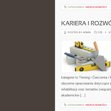
CATEGORIES:
NIERUCHOMOŚCI
KARIERA I ROZ
POSTED BY ADMIN
CZE - 2 - 2
kategorie to Trening i Ćwiczenia 
obszerne opracowania dotyczące t
rehabilitacji oraz tematów związan
akademickie […]
CATEGORIES:
NIERUCHOMOŚCI