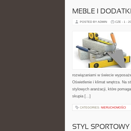
MEBLE I DODATK
POSTED BY ADMIN
CZE - 1 - 2
rozwiązaniami w świecie wyposażen
Oświetlenie i klimat wnętrza. Na 
stylowych aranżacji, które pomaga
skupia […]
CATEGORIES:
NIERUCHOMOŚCI
STYL SPORTOWY 