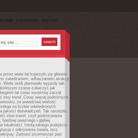
SCRIBE
FACEBOOK
TWITTER
 przez wiele lat kojarzyło się głównie
ym zwiedzaniem, odhaczaniem atrakcji
. Wiele osób planowało wyjazdy tak,
ajkrótszym czasie zobaczyć jak
 biegiem lat coraz wyraźniej zaczął
ć inny trend. Coraz więcej podróżnych
 wniosku, że prawdziwa wartość
polega na liczbie odwiedzonych
na jakości doświadczeń. Tak narodziła
ość slow travel, czyli podróżowania
, bardziej uważnego i głębiej
 lokalności. Istotą takiego podejścia
ygnacja z odkrywania świata, lecz
pektywy. Zamiast przemierzać pięć