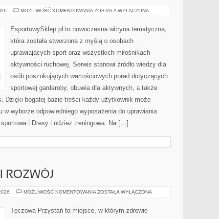
STYL
026
MOŻLIWOŚĆ KOMENTOWANIA
ZOSTAŁA WYŁĄCZONA
SPORTOWY
NA
CO
EsportowySklep.pl to nowoczesna witryna tematyczna,
DZIEŃ
która została stworzona z myślą o osobach
uprawiających sport oraz wszystkich miłośnikach
aktywności ruchowej. Serwis stanowi źródło wiedzy dla
osób poszukujących wartościowych porad dotyczących
sportowej garderoby, obuwia dla aktywnych, a także
s. Dzięki bogatej bazie treści każdy użytkownik może
u w wyborze odpowiedniego wyposażenia do uprawiania
 sportowa i Dresy i odzież treningowa. Na […]
I ROZWÓJ
PSYCHOTERAPIA
 2026
MOŻLIWOŚĆ KOMENTOWANIA
ZOSTAŁA WYŁĄCZONA
I
ROZWÓJ
Tęczowa Przystań to miejsce, w którym zdrowie