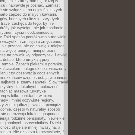
ień, lepiej zatrzymać się dłużej w
scu i naprawdę je poznać. Zamiast
 się wyłącznie na najgłośniejszych
warto zajrzeć do małych kawiarni,
rgów, bocznych uliczek i zwykłych
w travel zachęca do tego, by nie
dróży jak wyścigu, ale jak spotkanie z
, rytmem życia i codziennością
. Taki sposób podróżowania ma wiele
de wszystkim zmniejsza zmęczenie.
 nie przenosi się co chwilę z miejsca
ma więcej energii, mniej stresu i
nsę na prawdziwy odpoczynek. Łatwiej
 detale, które umykają przy
 tempie. Zapach piekarni o poranku,
łaścicielem małego sklepu, wieczorny
planu czy obserwacja codziennych
ieszkańców często zostają w pamięci
ż najbardziej znany zabytek. Slow travel
orzystny dla lokalnych społeczności.
acniać masową turystykę
aną w kilku punktach, wspiera
nesy i mniej oczywiste regiony.
rzy zostają dłużej i wydają pieniądze
adomie, często w naturalny sposób
 się do rozwoju lokalnej gospodarki.
ierają rodzinne pensjonaty, niewielkie
i regionalnych przewodników. Dzięki
cność staje się mniej inwazyjna, a
tnerska. Nie oznacza to oczywiście, że