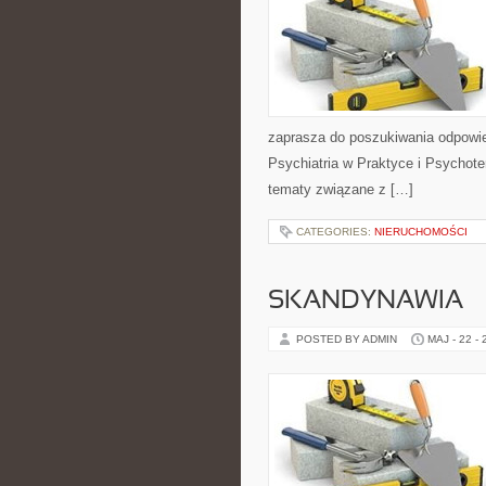
zaprasza do poszukiwania odpowie
Psychiatria w Praktyce i Psychoter
tematy związane z […]
CATEGORIES:
NIERUCHOMOŚCI
SKANDYNAWIA
POSTED BY ADMIN
MAJ - 22 -