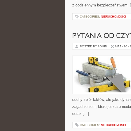
z codziennym bezpieczeństwem. 
CATEGORIES:
NIERUCHOMOŚCI
PYTANIA OD CZ
POSTED BY ADMIN
MAJ - 20 -
suchy zbiór faktów, ale jako dyn
zagadnieniom, które jeszcze niedaw
coraz […]
CATEGORIES:
NIERUCHOMOŚCI