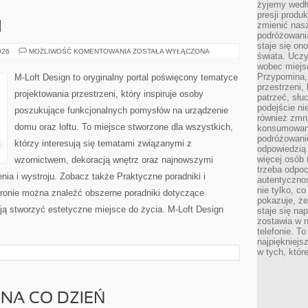
żyjemy wedłu
presji produ
I
zmienić nas
podróżowani
staje się o
MEBLE
026
MOŻLIWOŚĆ KOMENTOWANIA
ZOSTAŁA WYŁĄCZONA
świata. Uczy
I
wobec miejs
DODATKI
Przypomina,
M-Loft Design to oryginalny portal poświęcony tematyce
przestrzeni,
projektowania przestrzeni, który inspiruje osoby
patrzeć, słu
podejście ni
poszukujące funkcjonalnych pomysłów na urządzenie
również zmn
domu oraz loftu. To miejsce stworzone dla wszystkich,
konsumowani
podróżowanie
którzy interesują się tematami związanymi z
odpowiedzią
więcej osób 
wzornictwem, dekoracją wnętrz oraz najnowszymi
trzeba odpo
ia i wystroju. Zobacz także Praktyczne poradniki i
autentycznoś
nie tylko, co
stronie można znaleźć obszerne poradniki dotyczące
pokazuje, że
ją stworzyć estetyczne miejsce do życia. M-Loft Design
staje się na
zostawia w n
telefonie. T
najpiękniejs
w tych, któr
NA CO DZIEŃ