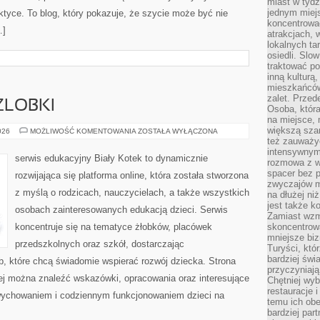
miast w tydz
jednym miej
ktyce. To blog, który pokazuje, że szycie może być nie
koncentrować
…]
atrakcjach, 
lokalnych ta
osiedli. Slo
traktować po
inną kulturą
mieszkańców
zalet. Prze
ŻLOBKI
Osoba, która
na miejsce, 
większą sza
PRZEDSZKOLA
026
MOŻLIWOŚĆ KOMENTOWANIA
ZOSTAŁA WYŁĄCZONA
I
też zauważyć
ŻLOBKI
intensywnym
serwis edukacyjny Biały Kotek to dynamicznie
rozmowa z w
spacer bez 
rozwijająca się platforma online, która została stworzona
zwyczajów m
z myślą o rodzicach, nauczycielach, a także wszystkich
na dłużej ni
jest także k
osobach zainteresowanych edukacją dzieci. Serwis
Zamiast wzm
koncentruje się na tematyce żłobków, placówek
skoncentrow
mniejsze biz
przedszkolnych oraz szkół, dostarczając
Turyści, któ
bardziej świ
b, które chcą świadomie wspierać rozwój dziecka. Strona
przyczyniają
rej można znaleźć wskazówki, opracowania oraz interesujące
Chętniej wyb
restauracje 
wychowaniem i codziennym funkcjonowaniem dzieci na
temu ich obe
bardziej par