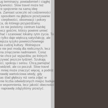
g terminarzy, powiadomień i ciągłej
ktywności. Slow travel może też
ze spojrzenie na samą ideę
a. Zamiast ucieczki od codzienności
no sposobem na głębsze przeżywanie
 cierpliwości, obserwacji i pokory
ca, do którego przyjeżdżamy.
 że nie jesteśmy centrum każdej
 lecz gośćmi, którzy powinni umieć
chać i szanować lokalny rytm życia. To
e tylko daje większą satysfakcję, ale
iejsza ryzyko powierzchownego
a cudzej kultury. Wolniejsze
 nie jest modą dla nielicznych, lecz
 na zmęczenie nadmiarem. Coraz
nie chce już wyjazdów, po których
czywać jeszcze tydzień. Szukają
ci, spokoju i sensu. Chcą pamiętać
 widzieli, ale co poczuli. Slow travel
 mniej może znaczyć więcej, a podróż
prawdę wartościowa wtedy, gdy
as ślad głębszy niż seria zdjęć w
o nie liczba odwiedzonych miejsc buduje
ze wspomnienia, lecz jakość obecności
e naprawdę zdążyliśmy przeżyć.