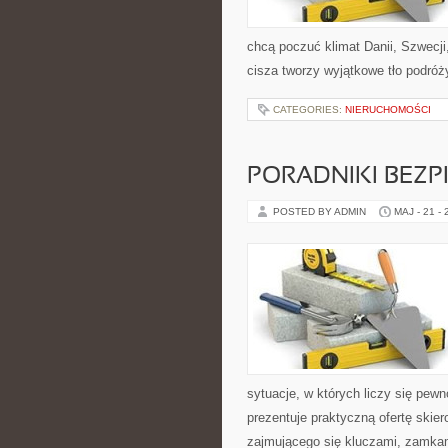
chcą poczuć klimat Danii, Szwecji,
cisza tworzy wyjątkowe tło podróży
CATEGORIES:
NIERUCHOMOŚCI
PORADNIKI BEZ
POSTED BY ADMIN
MAJ - 21 -
sytuacje, w których liczy się pew
prezentuje praktyczną ofertę ski
zajmującego się kluczami, zamka