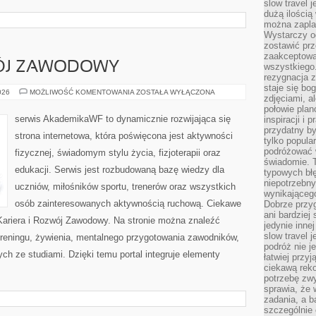
slow travel 
dużą ilością
można zapla
Wystarczy og
zostawić prz
zaakceptowa
WÓJ ZAWODOWY
wszystkiego.
rezygnacja z
staje się bo
KARIERA
026
MOŻLIWOŚĆ KOMENTOWANIA
ZOSTAŁA WYŁĄCZONA
zdjęciami, 
I
ROZWÓJ
połowie plan
ZAWODOWY
serwis AkademikaWF to dynamicznie rozwijająca się
inspiracji i
przydatny 
strona internetowa, która poświęcona jest aktywności
tylko popular
podróżować w
fizycznej, świadomym stylu życia, fizjoterapii oraz
świadomie. 
edukacji. Serwis jest rozbudowaną bazę wiedzy dla
typowych bł
niepotrzebn
uczniów, miłośników sportu, trenerów oraz wszystkich
wynikającego
osób zainteresowanych aktywnością ruchową. Ciekawe
Dobrze przy
ani bardzie
i Kariera i Rozwój Zawodowy. Na stronie można znaleźć
jedynie inne
slow travel 
reningu, żywienia, mentalnego przygotowania zawodników,
podróż nie j
ych ze studiami. Dzięki temu portal integruje elementy
łatwiej przy
ciekawą rek
potrzebę zw
sprawia, że
zadania, a b
szczególnie 