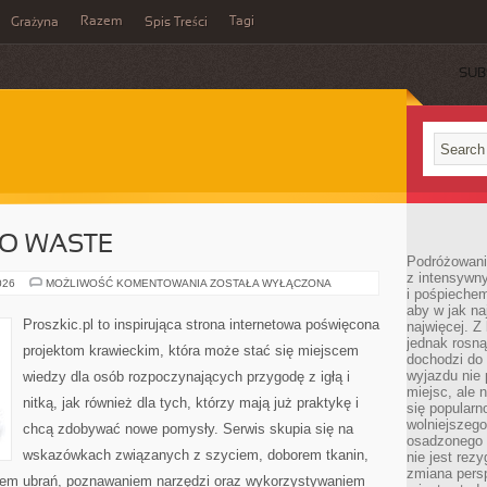
Razem
Tagi
Grażyna
Spis Treści
SUB
RO WASTE
Podróżowanie
z intensywn
EKO
026
MOŻLIWOŚĆ KOMENTOWANIA
ZOSTAŁA WYŁĄCZONA
i pośpiechem
SZYCIE
I
aby w jak n
ZERO
Proszkic.pl to inspirująca strona internetowa poświęcona
najwięcej. Z
WASTE
jednak rosną
projektom krawieckim, która może stać się miejscem
dochodzi do
wyjazdu nie 
wiedzy dla osób rozpoczynających przygodę z igłą i
miejsc, ale 
nitką, jak również dla tych, którzy mają już praktykę i
się popularn
wolniejszego
chcą zdobywać nowe pomysły. Serwis skupia się na
osadzonego w
wskazówkach związanych z szyciem, doborem tkanin,
nie jest rez
zmiana pers
iem ubrań, poznawaniem narzędzi oraz wykorzystywaniem