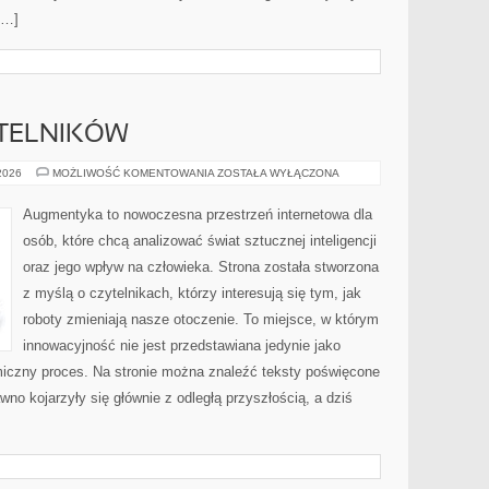
[…]
YTELNIKÓW
PYTANIA
 2026
MOŻLIWOŚĆ KOMENTOWANIA
ZOSTAŁA WYŁĄCZONA
OD
CZYTELNIKÓW
Augmentyka to nowoczesna przestrzeń internetowa dla
osób, które chcą analizować świat sztucznej inteligencji
oraz jego wpływ na człowieka. Strona została stworzona
z myślą o czytelnikach, którzy interesują się tym, jak
roboty zmieniają nasze otoczenie. To miejsce, w którym
innowacyjność nie jest przedstawiana jedynie jako
amiczny proces. Na stronie można znaleźć teksty poświęcone
no kojarzyły się głównie z odległą przyszłością, a dziś