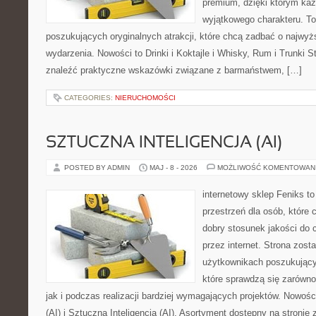
premium, dzięki którym każ
wyjątkowego charakteru. To
poszukujących oryginalnych atrakcji, które chcą zadbać o najw
wydarzenia. Nowości to Drinki i Koktajle i Whisky, Rum i Trunki 
znaleźć praktyczne wskazówki związane z barmaństwem, […]
CATEGORIES:
NIERUCHOMOŚCI
SZTUCZNA INTELIGENCJA (AI)
POSTED BY ADMIN
MAJ - 8 - 2026
MOŻLIWOŚĆ KOMENTOWAN
internetowy sklep Feniks to
przestrzeń dla osób, które 
dobry stosunek jakości do 
przez internet. Strona zost
użytkownikach poszukujący
które sprawdzą się zarówn
jak i podczas realizacji bardziej wymagających projektów. Nowości
(AI) i Sztuczna Inteligencja (AI). Asortyment dostępny na stronie