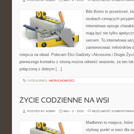
POSTED BY ADMIN
MAJ - 4 - 2026
MOŻLIWOŚĆ KOMENTOWAN
Bibi Bistro to przestrzeń, 
osobach ceniących przyjem
internetowa opisuje charakt
mają być nie tylko apetycz
sercem. To internetowa wiz
zainteresować miłośników d
miejsca na obiad. Polecam Eko Gadżety i Akcesoria i Drugie Życ
pierwszego kontaktu z stroną można odnieść wrażenie, że ten lok
połączoną z dobrym […]
CATEGORIES:
NIERUCHOMOŚCI
ŻYCIE CODZIENNE NA WSI
POSTED BY ADMIN
MAJ - 3 - 2026
MOŻLIWOŚĆ KOMENTOWAN
Madlennn to miejsce, które
stylowy punkt w sieci dla 