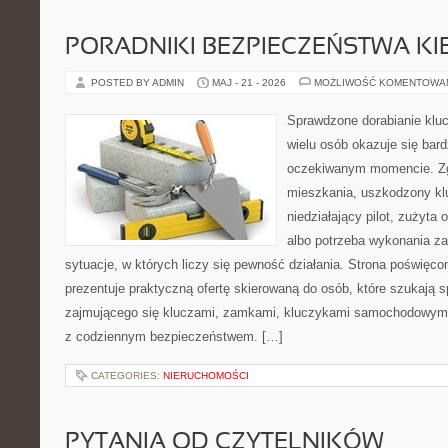
PORADNIKI BEZPIECZEŃSTWA K
POSTED BY ADMIN
MAJ - 21 - 2026
MOŻLIWOŚĆ KOMENTOWA
Sprawdzone dorabianie klucz
wielu osób okazuje się bar
oczekiwanym momencie. Zg
mieszkania, uszkodzony k
niedziałający pilot, zużyt
albo potrzeba wykonania z
sytuacje, w których liczy się pewność działania. Strona poświęco
prezentuje praktyczną ofertę skierowaną do osób, które szukają
zajmującego się kluczami, zamkami, kluczykami samochodowymi
z codziennym bezpieczeństwem. […]
CATEGORIES:
NIERUCHOMOŚCI
PYTANIA OD CZYTELNIKÓW