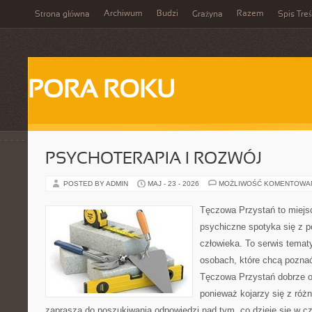
Archiwum
Budzi
Razem
Strona główna
Grażyna
Spis Treś
PORA ROKU
PSYCHOTERAPIA I ROZWÓJ
POSTED BY ADMIN
MAJ - 23 - 2026
MOŻLIWOŚĆ KOMENTOWA
Tęczowa Przystań to miejs
psychiczne spotyka się z 
człowieka. To serwis temat
osobach, które chcą pozna
Tęczowa Przystań dobrze od
ponieważ kojarzy się z róż
zaprasza do poszukiwania odpowiedzi nad tym, co dzieje się w c