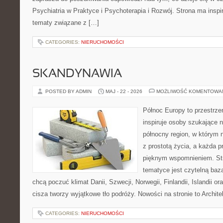
Psychiatria w Praktyce i Psychoterapia i Rozwój. Strona ma inspir
tematy związane z […]
CATEGORIES:
NIERUCHOMOŚCI
SKANDYNAWIA
POSTED BY ADMIN
MAJ - 22 - 2026
MOŻLIWOŚĆ KOMENTOWA
Północ Europy to przestrze
inspiruje osoby szukające 
północny region, w którym 
z prostotą życia, a każda 
pięknym wspomnieniem. Str
tematyce jest czytelną bazą
chcą poczuć klimat Danii, Szwecji, Norwegii, Finlandii, Islandii o
cisza tworzy wyjątkowe tło podróży. Nowości na stronie to Architek
CATEGORIES:
NIERUCHOMOŚCI