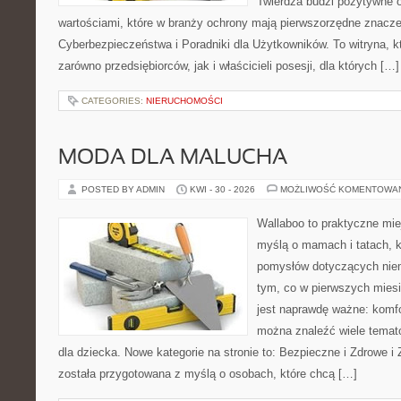
Twierdza budzi pozytywne o
wartościami, które w branży ochrony mają pierwszorzędne znacz
Cyberbezpieczeństwa i Poradniki dla Użytkowników. To witryna, 
zarówno przedsiębiorców, jak i właścicieli posesji, dla których […]
CATEGORIES:
NIERUCHOMOŚCI
MODA DLA MALUCHA
POSTED BY ADMIN
KWI - 30 - 2026
MOŻLIWOŚĆ KOMENTOWA
Wallaboo to praktyczne mie
myślą o mamach i tatach, k
pomysłów dotyczących niem
tym, co w pierwszych miesi
jest naprawdę ważne: komfo
można znaleźć wiele tema
dla dziecka. Nowe kategorie na stronie to: Bezpieczne i Zdrowe i
została przygotowana z myślą o osobach, które chcą […]