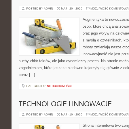
POSTED BY ADMIN
MAJ - 20 - 2026
MOŻLIWOŚĆ KOMENTOWA
Augmentyka to nowoczesna 
osób, które chcą analizować
oraz jego wpływ na człowie
z myślą o czytelnikach, któr
roboty zmieniają nasze oto
innowacyjność nie jest prze
suchy zbiór faktów, ale jako dynamiczny proces. Na stronie moż
zagadnieniom, które jeszcze niedawno kojarzyły się głównie z odle
coraz […]
CATEGORIES:
NIERUCHOMOŚCI
TECHNOLOGIE I INNOWACJE
POSTED BY ADMIN
MAJ - 10 - 2026
MOŻLIWOŚĆ KOMENTOWA
Strona internetowa tworzon