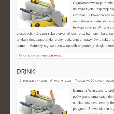
OlgaKomorowska.pl to miejs
do stylu życia, inspiracji d
informacji. Odwiedzający m
rozbudowane materiały, któ
funkcjonowaniu. Witryna zo
o osobach, które poszukują oryginalności oraz harmonii i balansu
artykuły dotyczące stylu, urody, codziennych nawyków, a także 
domem. Materiały są tworzone w sposób przystępny, dzięki cze
CATEGORIES:
NIERUCHOMOŚCI
DRINKI
POSTED BY ADMIN
MAJ - 9 - 2026
MOŻLIWOŚĆ KOMENTOWAN
Barman z Warszawy to profe
poświęcona organizacji dri
okolicznościowe, eventy fi
przyjęcia. Serwis skupia się