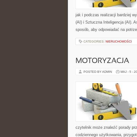
jak i podczas realizacji bardziej 
(AI) i Sztuczna Inteligencja (AI).
sposób, aby odpowiadać na potrz
CATEGORIES:
NIERUCHOMOŚCI
MOTORYZACJA
POSTED BY ADMIN
MAJ - 5 - 2
czytelnik może znaleźć porady pr
codziennego użytkowania, przygo