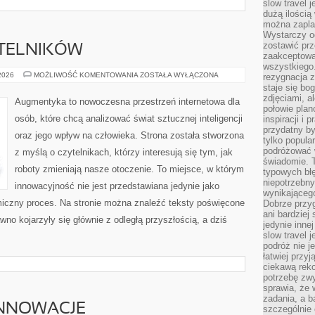
slow travel 
dużą ilością
można zapla
Wystarczy og
zostawić prz
YTELNIKÓW
zaakceptowa
wszystkiego.
PYTANIA
 2026
MOŻLIWOŚĆ KOMENTOWANIA
ZOSTAŁA WYŁĄCZONA
rezygnacja z
OD
staje się bo
CZYTELNIKÓW
zdjęciami, 
Augmentyka to nowoczesna przestrzeń internetowa dla
połowie plan
osób, które chcą analizować świat sztucznej inteligencji
inspiracji i
przydatny 
oraz jego wpływ na człowieka. Strona została stworzona
tylko popular
podróżować w
z myślą o czytelnikach, którzy interesują się tym, jak
świadomie. 
roboty zmieniają nasze otoczenie. To miejsce, w którym
typowych bł
niepotrzebn
innowacyjność nie jest przedstawiana jedynie jako
wynikającego
amiczny proces. Na stronie można znaleźć teksty poświęcone
Dobrze przy
ani bardzie
no kojarzyły się głównie z odległą przyszłością, a dziś
jedynie inne
slow travel 
podróż nie j
łatwiej przy
ciekawą rek
potrzebę zw
sprawia, że
zadania, a b
INNOWACJE
szczególnie 