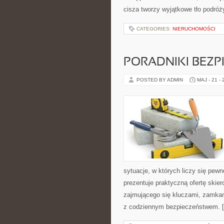
cisza tworzy wyjątkowe tło podróży
CATEGORIES:
NIERUCHOMOŚCI
PORADNIKI BEZ
POSTED BY ADMIN
MAJ - 21 -
sytuacje, w których liczy się pew
prezentuje praktyczną ofertę ski
zajmującego się kluczami, zamka
z codziennym bezpieczeństwem. 