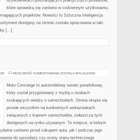
użytkownikach poszukujących praktycznych produktów,
które sprawdzą się zarówno w codziennym użytkowaniu,
wymagających projektów. Nowości to Sztuczna Inteligencja
 Asortyment dostępny na stronie została opracowana w taki
eby […]
MOTORYZACJA
026
MOŻLIWOŚĆ KOMENTOWANIA
ZOSTAŁA WYŁĄCZONA
Moto Concierge to automobilowy serwis poradnikowy,
który został przygotowany z myślą o osobach
szukających wiedzy o samochodach. Strona skupia się
przede wszystkim na konkretnych wskazówkach
związanych z kupnem samochodów, zwłaszcza tych
dostępnych na rynku używanym. To miejsce, w którym
zydatne zarówno przed zakupem auta, jak i podczas jego
towania do sprzedaży czy oceny stanu technicznego