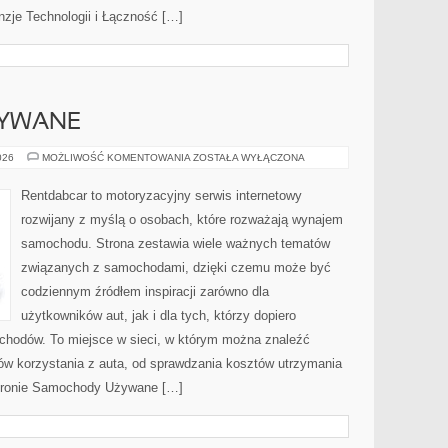
nzje Technologii i Łączność […]
YWANE
SAMOCHODY
026
MOŻLIWOŚĆ KOMENTOWANIA
ZOSTAŁA WYŁĄCZONA
UŻYWANE
Rentdabcar to motoryzacyjny serwis internetowy
rozwijany z myślą o osobach, które rozważają wynajem
samochodu. Strona zestawia wiele ważnych tematów
związanych z samochodami, dzięki czemu może być
codziennym źródłem inspiracji zarówno dla
użytkowników aut, jak i dla tych, którzy dopiero
ochodów. To miejsce w sieci, w którym można znaleźć
ów korzystania z auta, od sprawdzania kosztów utrzymania
stronie Samochody Używane […]