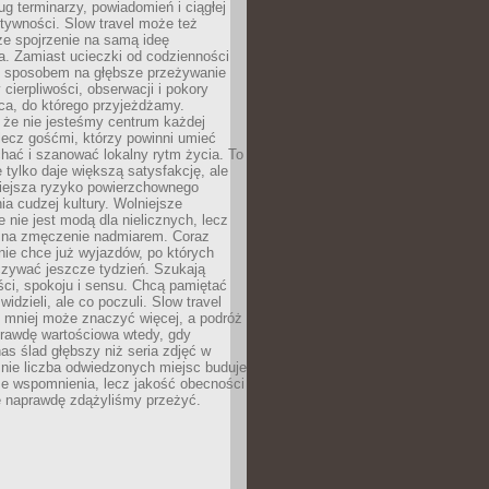
g terminarzy, powiadomień i ciągłej
ktywności. Slow travel może też
ze spojrzenie na samą ideę
a. Zamiast ucieczki od codzienności
no sposobem na głębsze przeżywanie
 cierpliwości, obserwacji i pokory
ca, do którego przyjeżdżamy.
 że nie jesteśmy centrum każdej
 lecz gośćmi, którzy powinni umieć
chać i szanować lokalny rytm życia. To
e tylko daje większą satysfakcję, ale
iejsza ryzyko powierzchownego
a cudzej kultury. Wolniejsze
 nie jest modą dla nielicznych, lecz
 na zmęczenie nadmiarem. Coraz
nie chce już wyjazdów, po których
czywać jeszcze tydzień. Szukają
ci, spokoju i sensu. Chcą pamiętać
 widzieli, ale co poczuli. Slow travel
 mniej może znaczyć więcej, a podróż
prawdę wartościowa wtedy, gdy
as ślad głębszy niż seria zdjęć w
o nie liczba odwiedzonych miejsc buduje
ze wspomnienia, lecz jakość obecności
e naprawdę zdążyliśmy przeżyć.