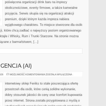
poświęcona organizacji drink baru na imprezy
okolicznościowe, eventy firmowe, a także kameralne
przyjęcia. Serwis skupia się na organizacji atrakcji
premium, dzięki którym każda impreza nabiera
wyjątkowego charakteru. To miejsce stworzone dla osób
cji, które chcą zadbać o najwyższy poziom organizowanego
oktajle i Whisky, Rum i Trunki Starzone. Na stronie można
iązane z barmaństwem, […]
GENCJA (AI)
SZTUCZNA
026
MOŻLIWOŚĆ KOMENTOWANIA
ZOSTAŁA WYŁĄCZONA
INTELIGENCJA
(AI)
internetowy sklep Feniks to stale poszerzająca ofertę
przestrzeń dla osób, które cenią solidne wykonanie,
dobry stosunek jakości do ceny oraz komfort kupowania
przez internet. Strona została przygotowana z myślą o