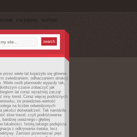
SCRIBE
FACEBOOK
TWITTER
 przez wiele lat kojarzyło się głównie
ym zwiedzaniem, odhaczaniem atrakcji
. Wiele osób planowało wyjazdy tak,
ajkrótszym czasie zobaczyć jak
 biegiem lat coraz wyraźniej zaczął
ć inny trend. Coraz więcej podróżnych
 wniosku, że prawdziwa wartość
polega na liczbie odwiedzonych
na jakości doświadczeń. Tak narodziła
ość slow travel, czyli podróżowania
, bardziej uważnego i głębiej
 lokalności. Istotą takiego podejścia
ygnacja z odkrywania świata, lecz
pektywy. Zamiast przemierzać pięć