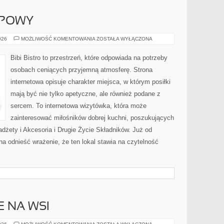
UPOWY
PORADNIK
026
MOŻLIWOŚĆ KOMENTOWANIA
ZOSTAŁA WYŁĄCZONA
ZAKUPOWY
Bibi Bistro to przestrzeń, które odpowiada na potrzeby
osobach ceniących przyjemną atmosferę. Strona
internetowa opisuje charakter miejsca, w którym posiłki
mają być nie tylko apetyczne, ale również podane z
sercem. To internetowa wizytówka, która może
zainteresować miłośników dobrej kuchni, poszukujących
żety i Akcesoria i Drugie Życie Składników. Już od
a odnieść wrażenie, że ten lokal stawia na czytelność
E NA WSI
ŻYCIE