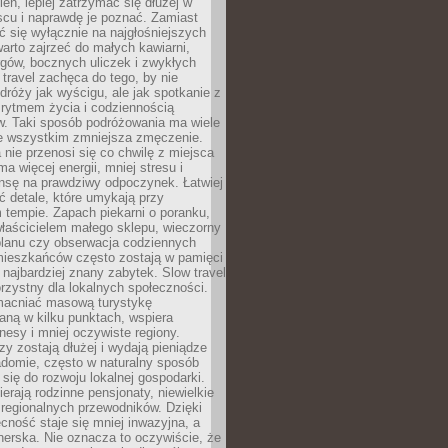
ień, lepiej zatrzymać się dłużej w
scu i naprawdę je poznać. Zamiast
 się wyłącznie na najgłośniejszych
warto zajrzeć do małych kawiarni,
rgów, bocznych uliczek i zwykłych
w travel zachęca do tego, by nie
dróży jak wyścigu, ale jak spotkanie z
, rytmem życia i codziennością
. Taki sposób podróżowania ma wiele
de wszystkim zmniejsza zmęczenie.
 nie przenosi się co chwilę z miejsca
ma więcej energii, mniej stresu i
nsę na prawdziwy odpoczynek. Łatwiej
 detale, które umykają przy
 tempie. Zapach piekarni o poranku,
łaścicielem małego sklepu, wieczorny
planu czy obserwacja codziennych
ieszkańców często zostają w pamięci
ż najbardziej znany zabytek. Slow travel
orzystny dla lokalnych społeczności.
acniać masową turystykę
aną w kilku punktach, wspiera
nesy i mniej oczywiste regiony.
rzy zostają dłużej i wydają pieniądze
adomie, często w naturalny sposób
 się do rozwoju lokalnej gospodarki.
ierają rodzinne pensjonaty, niewielkie
i regionalnych przewodników. Dzięki
cność staje się mniej inwazyjna, a
tnerska. Nie oznacza to oczywiście, że