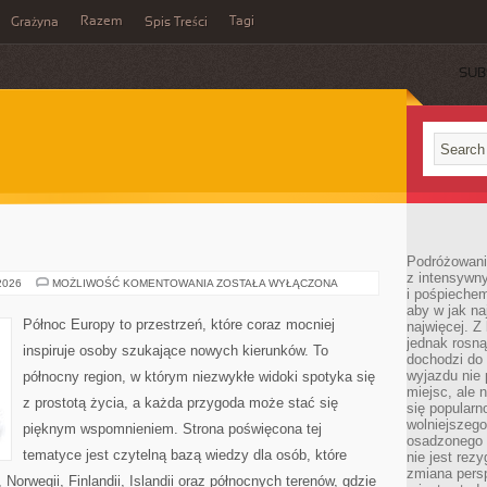
Razem
Tagi
Grażyna
Spis Treści
SUB
Podróżowanie
z intensywn
SKANDYNAWIA
 2026
MOŻLIWOŚĆ KOMENTOWANIA
ZOSTAŁA WYŁĄCZONA
i pośpiechem
aby w jak n
Północ Europy to przestrzeń, które coraz mocniej
najwięcej. Z
jednak rosną
inspiruje osoby szukające nowych kierunków. To
dochodzi do
wyjazdu nie 
północny region, w którym niezwykłe widoki spotyka się
miejsc, ale 
z prostotą życia, a każda przygoda może stać się
się popularn
wolniejszego
pięknym wspomnieniem. Strona poświęcona tej
osadzonego w
tematyce jest czytelną bazą wiedzy dla osób, które
nie jest rez
zmiana pers
 Norwegii, Finlandii, Islandii oraz północnych terenów, gdzie