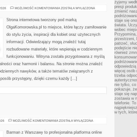
żyjemy wedłu
presji produ
TECHNOLOGIE
 2026
MOŻLIWOŚĆ KOMENTOWANIA
ZOSTAŁA WYŁĄCZONA
zmienić nas
I
INNOWACJE
podróżowani
Strona internetowa tworzony pod marką
staje się o
świata. Uczy
OlgaKomorowska.pl to miejsce, które łączy zamiłowanie
wobec miejs
Przypomina,
do stylu życia, inspiracji dla kobiet oraz użytecznych
przestrzeni,
informacji. Odwiedzający mogą znaleźć tutaj
patrzeć, słu
podejście ni
rozbudowane materiały, które wspierają w codziennym
również zmn
funkcjonowaniu. Witryna została przygotowana z myślą
konsumowani
podróżowanie
alności oraz harmonii i balansu. Na stronie można znaleźć
odpowiedzią
więcej osób 
 codziennych nawyków, a także tematów związanych z
trzeba odpo
sposób przystępny, dzięki czemu każdy […]
autentycznoś
nie tylko, co
pokazuje, że
staje się na
zostawia w n
telefonie. T
najpiękniejs
w tych, któr
DRINKI
026
MOŻLIWOŚĆ KOMENTOWANIA
ZOSTAŁA WYŁĄCZONA
Barman z Warszawy to profesjonalna platforma online