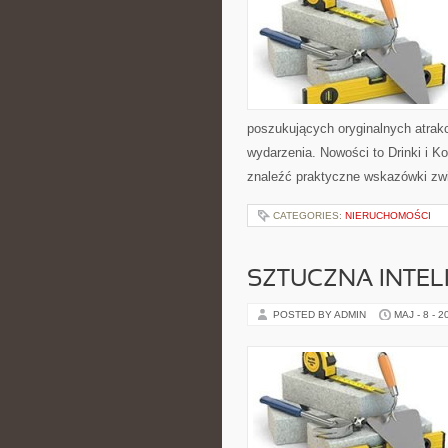
poszukujących oryginalnych atrak
wydarzenia. Nowości to Drinki i K
znaleźć praktyczne wskazówki zw
CATEGORIES:
NIERUCHOMOŚCI
SZTUCZNA INTELI
POSTED BY ADMIN
MAJ - 8 - 2