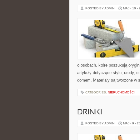
POSTED BY ADMIN
MAJ - 10 -
o osobach, które poszukują orygin
artykuły dotyczące stylu, urody,
domem. Materiały są tworzone w 
CATEGORIES:
NIERUCHOMOŚCI
DRINKI
POSTED BY ADMIN
MAJ - 9 - 2