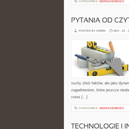
CATEGORIES:
NIERUCHOMOŚCI
PYTANIA OD CZ
POSTED BY ADMIN
MAJ - 20 -
suchy zbiór faktów, ale jako dyn
zagadnieniom, które jeszcze niedaw
coraz […]
CATEGORIES:
NIERUCHOMOŚCI
TECHNOLOGIE I 