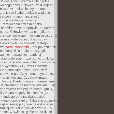
jest dostępny wyłącznie dla osób z
 wolnego czasu. Nawet krótki wyjazd
nować w spokojniejszy sposób.
raniczyć liczbę punktów w planie,
estrzeń na spontaniczność i
ć, że nie da się zobaczyć
 Paradoksalnie właśnie taka
 nadmiaru często sprawia, że podróż
gatsza. Człowiek wraca nie tylko ze
ale z realnym wspomnieniem miejsca. W
owania wielu podróżników szuka
 praktycznych wskazówek, dlatego
bywa
portal ekspercki
który pokazuje nie
ne kierunki, ale także uczy, jak
olniej, rozsądniej i bardziej
Takie podejście może pomóc uniknąć
ędów: przeładowanego harmonogramu,
ych wydatków czy rozczarowania
 z nierealistycznych oczekiwań.
gotowana podróż nie musi być droższa
j skomplikowana. Często wymaga
j filozofii. Bardzo ważnym elementem
jest otwartość na nieprzewidziane. Gdy
est sztywno zapięta na ostatni guzik,
jąć zmianę pogody, lokalne święto,
omendację od mieszkańca albo
ykłego odpoczynku. Taka elastyczność
 wyjazd mniej przypomina wykonanie
ardziej naturalne doświadczenie. To
cenne w świecie, gdzie na co dzień