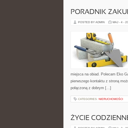
PORADNIK ZAK
POSTED BY ADMIN
MAJ - 4 - 2
miejsca na obiad. Polecam Eko Gad
pierwszego kontaktu z stroną możn
połączoną z dobrym […]
CATEGORIES:
NIERUCHOMOŚCI
ŻYCIE CODZIENN