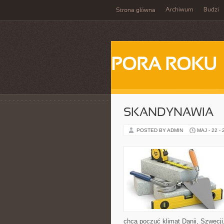
Archiwum
Budzi
Strona główna
PORA ROKU
SKANDYNAWIA
POSTED BY ADMIN
MAJ - 22 -
chcą poczuć klimat Danii, Szwecji,