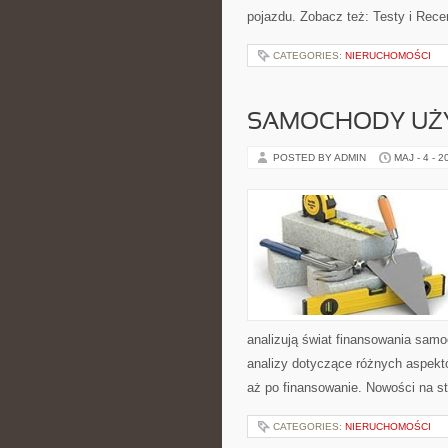
pojazdu. Zobacz też: Testy i Rece
CATEGORIES:
NIERUCHOMOŚCI
SAMOCHODY UŻ
POSTED BY ADMIN
MAJ - 4 - 2
analizują świat finansowania sam
analizy dotyczące różnych aspekt
aż po finansowanie. Nowości na 
CATEGORIES:
NIERUCHOMOŚCI