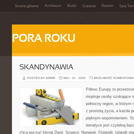
Archiwum
Budzi
Razem
Strona główna
Grażyna
Spis Treś
PORA ROKU
SKANDYNAWIA
POSTED BY ADMIN
MAJ - 22 - 2026
MOŻLIWOŚĆ KOMENTOWA
Północ Europy to przestrze
inspiruje osoby szukające 
północny region, w którym 
z prostotą życia, a każda 
pięknym wspomnieniem. Str
tematyce jest czytelną bazą
chcą poczuć klimat Danii, Szwecji, Norwegii, Finlandii, Islandii o