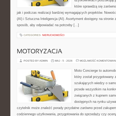
użytkownikach poszukujący
które sprawdzą się zarówn
jak i podczas realizacji bardziej wymagających projektów. Nowości
(AI) i Sztuczna Inteligencja (AI). Asortyment dostępny na stronie
sposób, aby odpowiadać na potrzeby […]
CATEGORIES:
NIERUCHOMOŚCI
MOTORYZACJA
POSTED BY ADMIN
MAJ - 5 - 2026
MOŻLIWOŚĆ KOMENTOWAN
Moto Concierge to automobi
który został przygotowany 
szukających wiedzy o samo
przede wszystkim na konk
związanych z kupnem samo
dostępnych na rynku używa
czytelnik może znaleźć porady przydatne zarówno przed zakupem 
codziennego użytkowania, przygotowania do sprzedaży czy ocen