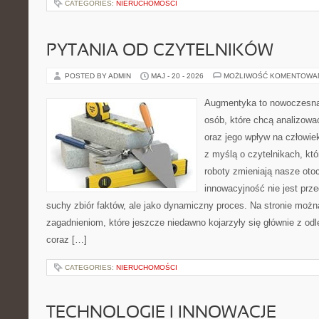
CATEGORIES:
NIERUCHOMOŚCI
PYTANIA OD CZYTELNIKÓW
POSTED BY ADMIN
MAJ - 20 - 2026
MOŻLIWOŚĆ KOMENTOWA
Augmentyka to nowoczesna 
osób, które chcą analizować
oraz jego wpływ na człowie
z myślą o czytelnikach, któr
roboty zmieniają nasze oto
innowacyjność nie jest prze
suchy zbiór faktów, ale jako dynamiczny proces. Na stronie moż
zagadnieniom, które jeszcze niedawno kojarzyły się głównie z odle
coraz […]
CATEGORIES:
NIERUCHOMOŚCI
TECHNOLOGIE I INNOWACJE