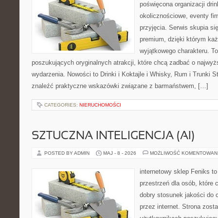
poświęcona organizacji dri
okolicznościowe, eventy fi
przyjęcia. Serwis skupia się
premium, dzięki którym każ
wyjątkowego charakteru. To
poszukujących oryginalnych atrakcji, które chcą zadbać o najw
wydarzenia. Nowości to Drinki i Koktajle i Whisky, Rum i Trunki 
znaleźć praktyczne wskazówki związane z barmaństwem, […]
CATEGORIES:
NIERUCHOMOŚCI
SZTUCZNA INTELIGENCJA (AI)
POSTED BY ADMIN
MAJ - 8 - 2026
MOŻLIWOŚĆ KOMENTOWAN
internetowy sklep Feniks to
przestrzeń dla osób, które 
dobry stosunek jakości do 
przez internet. Strona zost