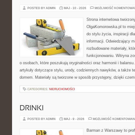
POSTED BY ADMIN
MAJ - 10 - 2026
MOŻLIWOŚĆ KOMENTOWA
Strona internetowa tworzon
OlgaKomorowska.pl to miejs
do stylu życia, inspiracji d
informacji. Odwiedzający m
rozbudowane materiały, któ
funkcjonowaniu. Witryna zo
o osobach, które poszukują oryginalności oraz harmonii i balansu
artykuły dotyczące stylu, urody, codziennych nawyków, a także 
domem. Materiały są tworzone w sposób przystępny, dzięki cze
CATEGORIES:
NIERUCHOMOŚCI
DRINKI
POSTED BY ADMIN
MAJ - 9 - 2026
MOŻLIWOŚĆ KOMENTOWAN
Barman z Warszawy to profe