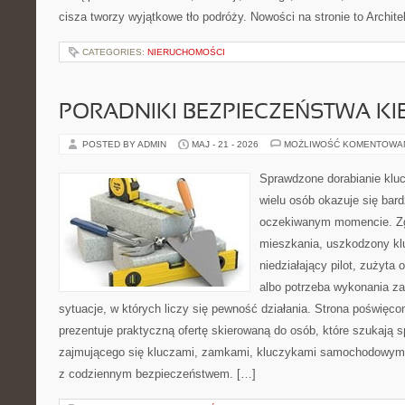
cisza tworzy wyjątkowe tło podróży. Nowości na stronie to Architek
CATEGORIES:
NIERUCHOMOŚCI
PORADNIKI BEZPIECZEŃSTWA K
POSTED BY ADMIN
MAJ - 21 - 2026
MOŻLIWOŚĆ KOMENTOWA
Sprawdzone dorabianie klucz
wielu osób okazuje się bar
oczekiwanym momencie. Zg
mieszkania, uszkodzony k
niedziałający pilot, zużyt
albo potrzeba wykonania z
sytuacje, w których liczy się pewność działania. Strona poświęco
prezentuje praktyczną ofertę skierowaną do osób, które szukają
zajmującego się kluczami, zamkami, kluczykami samochodowymi
z codziennym bezpieczeństwem. […]