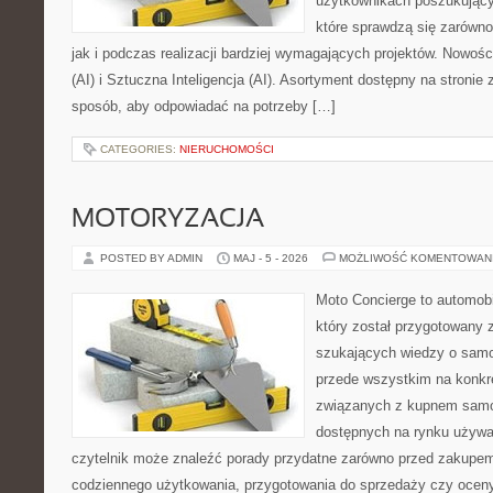
użytkownikach poszukujący
które sprawdzą się zarówn
jak i podczas realizacji bardziej wymagających projektów. Nowości
(AI) i Sztuczna Inteligencja (AI). Asortyment dostępny na stronie
sposób, aby odpowiadać na potrzeby […]
CATEGORIES:
NIERUCHOMOŚCI
MOTORYZACJA
POSTED BY ADMIN
MAJ - 5 - 2026
MOŻLIWOŚĆ KOMENTOWAN
Moto Concierge to automobi
który został przygotowany 
szukających wiedzy o samo
przede wszystkim na konk
związanych z kupnem samo
dostępnych na rynku używa
czytelnik może znaleźć porady przydatne zarówno przed zakupem 
codziennego użytkowania, przygotowania do sprzedaży czy ocen