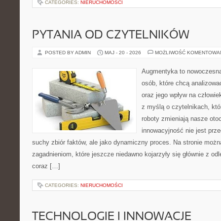
CATEGORIES:
NIERUCHOMOŚCI
PYTANIA OD CZYTELNIKÓW
POSTED BY ADMIN
MAJ - 20 - 2026
MOŻLIWOŚĆ KOMENTOWA
Augmentyka to nowoczesna 
osób, które chcą analizować
oraz jego wpływ na człowie
z myślą o czytelnikach, któr
roboty zmieniają nasze oto
innowacyjność nie jest prze
suchy zbiór faktów, ale jako dynamiczny proces. Na stronie moż
zagadnieniom, które jeszcze niedawno kojarzyły się głównie z odle
coraz […]
CATEGORIES:
NIERUCHOMOŚCI
TECHNOLOGIE I INNOWACJE