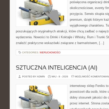
poświęcona organizacji dri
okolicznościowe, eventy fi
przyjęcia. Serwis skupia się
premium, dzięki którym każ
wyjątkowego charakteru. To
poszukujących oryginalnych atrakcji, które chcą zadbać o najw
wydarzenia. Nowości to Drinki i Koktajle i Whisky, Rum i Trunki 
znaleźć praktyczne wskazówki związane z barmaństwem, […]
CATEGORIES:
NIERUCHOMOŚCI
SZTUCZNA INTELIGENCJA (AI)
POSTED BY ADMIN
MAJ - 8 - 2026
MOŻLIWOŚĆ KOMENTOWAN
internetowy sklep Feniks to
przestrzeń dla osób, które 
dobry stosunek jakości do 
przez internet. Strona zost