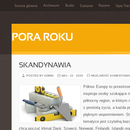
Archiwum
Budzi
Razem
Strona główna
Grażyna
Spis Treś
PORA ROKU
SKANDYNAWIA
POSTED BY ADMIN
MAJ - 22 - 2026
MOŻLIWOŚĆ KOMENTOWA
Północ Europy to przestrze
inspiruje osoby szukające 
północny region, w którym 
z prostotą życia, a każda 
pięknym wspomnieniem. Str
tematyce jest czytelną bazą
chcą poczuć klimat Danii, Szwecji, Norwegii, Finlandii, Islandii o