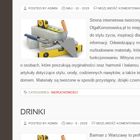
POSTED BY ADMIN
MAJ - 10 - 2026
MOŻLIWOŚĆ KOMENTOWA
Strona internetowa tworzon
OlgaKomorowska.pl to miejs
do stylu życia, inspiracji d
informacji. Odwiedzający m
rozbudowane materiały, któ
funkcjonowaniu. Witryna zo
o osobach, które poszukują oryginalności oraz harmonii i balansu
artykuły dotyczące stylu, urody, codziennych nawyków, a także 
domem. Materiały są tworzone w sposób przystępny, dzięki cze
CATEGORIES:
NIERUCHOMOŚCI
DRINKI
POSTED BY ADMIN
MAJ - 9 - 2026
MOŻLIWOŚĆ KOMENTOWAN
Barman z Warszawy to profe