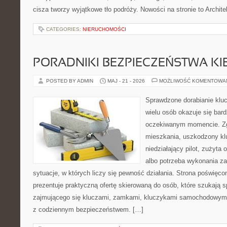
cisza tworzy wyjątkowe tło podróży. Nowości na stronie to Architek
CATEGORIES:
NIERUCHOMOŚCI
PORADNIKI BEZPIECZEŃSTWA K
POSTED BY ADMIN
MAJ - 21 - 2026
MOŻLIWOŚĆ KOMENTOWA
Sprawdzone dorabianie klucz
wielu osób okazuje się bar
oczekiwanym momencie. Zg
mieszkania, uszkodzony k
niedziałający pilot, zużyt
albo potrzeba wykonania z
sytuacje, w których liczy się pewność działania. Strona poświęco
prezentuje praktyczną ofertę skierowaną do osób, które szukają
zajmującego się kluczami, zamkami, kluczykami samochodowymi
z codziennym bezpieczeństwem. […]