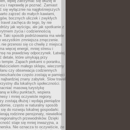
ień, lepiej zatrzymać się dłużej w
scu i naprawdę je poznać. Zamiast
 się wyłącznie na najgłośniejszych
warto zajrzeć do małych kawiarni,
rgów, bocznych uliczek i zwykłych
w travel zachęca do tego, by nie
dróży jak wyścigu, ale jak spotkanie z
, rytmem życia i codziennością
. Taki sposób podróżowania ma wiele
de wszystkim zmniejsza zmęczenie.
 nie przenosi się co chwilę z miejsca
ma więcej energii, mniej stresu i
nsę na prawdziwy odpoczynek. Łatwiej
 detale, które umykają przy
 tempie. Zapach piekarni o poranku,
łaścicielem małego sklepu, wieczorny
planu czy obserwacja codziennych
ieszkańców często zostają w pamięci
ż najbardziej znany zabytek. Slow travel
orzystny dla lokalnych społeczności.
acniać masową turystykę
aną w kilku punktach, wspiera
nesy i mniej oczywiste regiony.
rzy zostają dłużej i wydają pieniądze
adomie, często w naturalny sposób
 się do rozwoju lokalnej gospodarki.
ierają rodzinne pensjonaty, niewielkie
i regionalnych przewodników. Dzięki
cność staje się mniej inwazyjna, a
tnerska. Nie oznacza to oczywiście, że