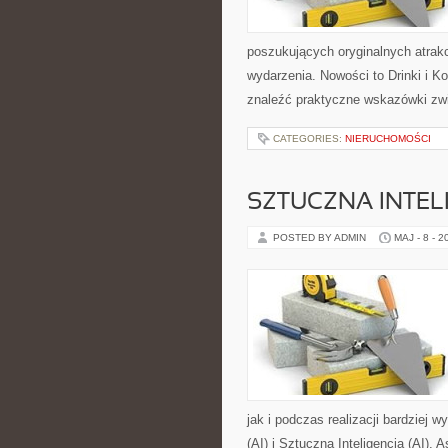
poszukujących oryginalnych atrak
wydarzenia. Nowości to Drinki i K
znaleźć praktyczne wskazówki zw
CATEGORIES:
NIERUCHOMOŚCI
SZTUCZNA INTELI
POSTED BY ADMIN
MAJ - 8 - 2
jak i podczas realizacji bardziej 
(AI) i Sztuczna Inteligencja (AI).