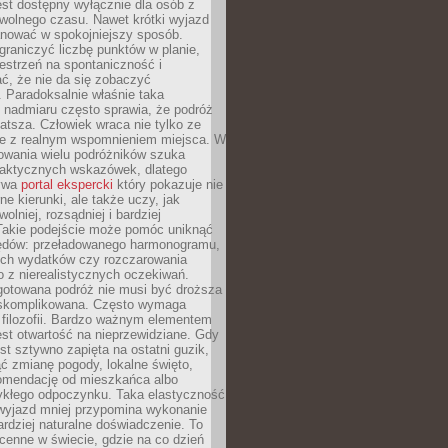
jest dostępny wyłącznie dla osób z
 wolnego czasu. Nawet krótki wyjazd
nować w spokojniejszy sposób.
raniczyć liczbę punktów w planie,
estrzeń na spontaniczność i
ć, że nie da się zobaczyć
 Paradoksalnie właśnie taka
 nadmiaru często sprawia, że podróż
gatsza. Człowiek wraca nie tylko ze
ale z realnym wspomnieniem miejsca. W
owania wielu podróżników szuka
 praktycznych wskazówek, dlatego
bywa
portal ekspercki
który pokazuje nie
ne kierunki, ale także uczy, jak
olniej, rozsądniej i bardziej
Takie podejście może pomóc uniknąć
ędów: przeładowanego harmonogramu,
ych wydatków czy rozczarowania
 z nierealistycznych oczekiwań.
gotowana podróż nie musi być droższa
j skomplikowana. Często wymaga
j filozofii. Bardzo ważnym elementem
jest otwartość na nieprzewidziane. Gdy
est sztywno zapięta na ostatni guzik,
jąć zmianę pogody, lokalne święto,
omendację od mieszkańca albo
ykłego odpoczynku. Taka elastyczność
 wyjazd mniej przypomina wykonanie
ardziej naturalne doświadczenie. To
cenne w świecie, gdzie na co dzień