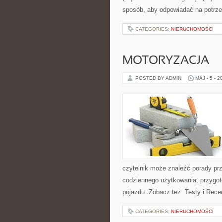
sposób, aby odpowiadać na potrz
CATEGORIES:
NIERUCHOMOŚCI
MOTORYZACJA
POSTED BY ADMIN
MAJ - 5 - 2
czytelnik może znaleźć porady pr
codziennego użytkowania, przygo
pojazdu. Zobacz też: Testy i Rece
CATEGORIES:
NIERUCHOMOŚCI