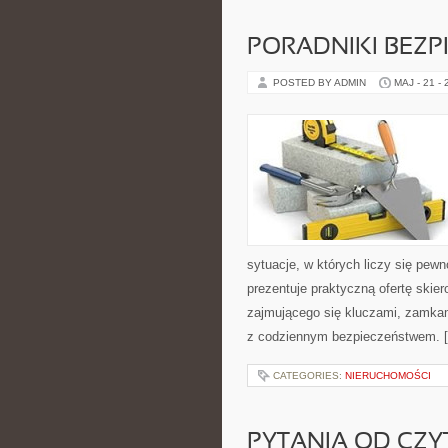
PORADNIKI BEZ
POSTED BY ADMIN
MAJ - 21 -
sytuacje, w których liczy się pew
prezentuje praktyczną ofertę ski
zajmującego się kluczami, zamka
z codziennym bezpieczeństwem. 
CATEGORIES:
NIERUCHOMOŚCI
PYTANIA OD CZ