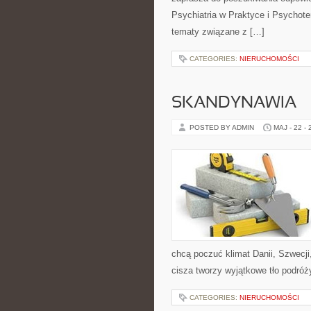
Psychiatria w Praktyce i Psychoter
tematy związane z […]
CATEGORIES:
NIERUCHOMOŚCI
SKANDYNAWIA
POSTED BY ADMIN
MAJ - 22 -
chcą poczuć klimat Danii, Szwecji,
cisza tworzy wyjątkowe tło podróży
CATEGORIES:
NIERUCHOMOŚCI