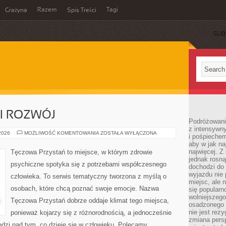
Razem
Tagi
Grażyna
Spis Treści
SUB
I ROZWÓJ
Podróżowanie
z intensywn
PSYCHOTERAPIA
 2026
MOŻLIWOŚĆ KOMENTOWANIA
ZOSTAŁA WYŁĄCZONA
i pośpiechem
I
aby w jak n
ROZWÓJ
najwięcej. Z
Tęczowa Przystań to miejsce, w którym zdrowie
jednak rosną
psychiczne spotyka się z potrzebami współczesnego
dochodzi do
wyjazdu nie 
człowieka. To serwis tematyczny tworzona z myślą o
miejsc, ale 
osobach, które chcą poznać swoje emocje. Nazwa
się popularn
wolniejszego
Tęczowa Przystań dobrze oddaje klimat tego miejsca,
osadzonego w
nie jest rez
ponieważ kojarzy się z różnorodnością, a jednocześnie
zmiana pers
dzi nad tym, co dzieje się w człowieku. Polecamy