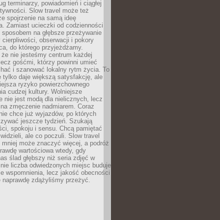
g terminarzy, powiadomień i ciągłej
ktywności. Slow travel może też
ze spojrzenie na samą ideę
a. Zamiast ucieczki od codzienności
no sposobem na głębsze przeżywanie
 cierpliwości, obserwacji i pokory
ca, do którego przyjeżdżamy.
 że nie jesteśmy centrum każdej
 lecz gośćmi, którzy powinni umieć
chać i szanować lokalny rytm życia. To
e tylko daje większą satysfakcję, ale
iejsza ryzyko powierzchownego
a cudzej kultury. Wolniejsze
 nie jest modą dla nielicznych, lecz
 na zmęczenie nadmiarem. Coraz
nie chce już wyjazdów, po których
czywać jeszcze tydzień. Szukają
ci, spokoju i sensu. Chcą pamiętać
 widzieli, ale co poczuli. Slow travel
 mniej może znaczyć więcej, a podróż
prawdę wartościowa wtedy, gdy
as ślad głębszy niż seria zdjęć w
o nie liczba odwiedzonych miejsc buduje
ze wspomnienia, lecz jakość obecności
e naprawdę zdążyliśmy przeżyć.