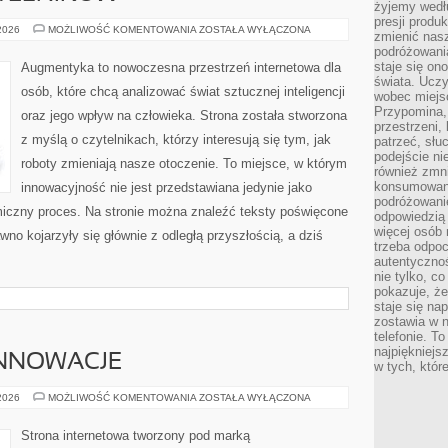
żyjemy wedłu
presji produ
PYTANIA
 2026
MOŻLIWOŚĆ KOMENTOWANIA
ZOSTAŁA WYŁĄCZONA
zmienić nas
OD
podróżowani
CZYTELNIKÓW
staje się o
Augmentyka to nowoczesna przestrzeń internetowa dla
świata. Uczy
osób, które chcą analizować świat sztucznej inteligencji
wobec miejs
Przypomina,
oraz jego wpływ na człowieka. Strona została stworzona
przestrzeni,
z myślą o czytelnikach, którzy interesują się tym, jak
patrzeć, słu
podejście ni
roboty zmieniają nasze otoczenie. To miejsce, w którym
również zmn
konsumowani
innowacyjność nie jest przedstawiana jedynie jako
podróżowanie
amiczny proces. Na stronie można znaleźć teksty poświęcone
odpowiedzią
więcej osób 
no kojarzyły się głównie z odległą przyszłością, a dziś
trzeba odpo
autentycznoś
nie tylko, co
pokazuje, że
staje się na
zostawia w n
telefonie. T
najpiękniejs
INNOWACJE
w tych, któr
TECHNOLOGIE
 2026
MOŻLIWOŚĆ KOMENTOWANIA
ZOSTAŁA WYŁĄCZONA
I
INNOWACJE
Strona internetowa tworzony pod marką