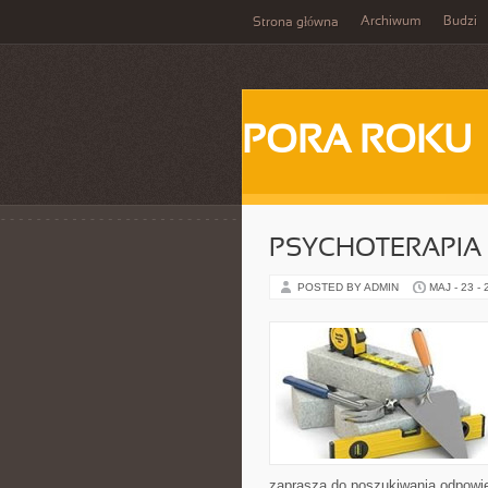
Archiwum
Budzi
Strona główna
PORA ROKU
PSYCHOTERAPIA 
POSTED BY ADMIN
MAJ - 23 -
zaprasza do poszukiwania odpowie