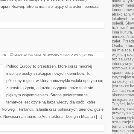
miast w tydz
jednym miej
apia i Rozwój. Strona ma inspirujący charakter i porusza
koncentrować
atrakcjach, 
lokalnych ta
osiedli. Slo
traktować po
inną kulturą
mieszkańców
zalet. Prze
Osoba, która
na miejsce, 
większą sza
SKANDYNAWIA
 2026
MOŻLIWOŚĆ KOMENTOWANIA
ZOSTAŁA WYŁĄCZONA
też zauważyć
intensywnym
Północ Europy to przestrzeń, które coraz mocniej
rozmowa z w
spacer bez 
inspiruje osoby szukające nowych kierunków. To
zwyczajów m
północny region, w którym niezwykłe widoki spotyka się
na dłużej ni
jest także k
z prostotą życia, a każda przygoda może stać się
Zamiast wzm
pięknym wspomnieniem. Strona poświęcona tej
skoncentrow
mniejsze biz
tematyce jest czytelną bazą wiedzy dla osób, które
Turyści, któ
bardziej świ
 Norwegii, Finlandii, Islandii oraz północnych terenów, gdzie
przyczyniają
. Nowości na stronie to Architektura i Design i Miasta i […]
Chętniej wyb
restauracje 
temu ich obe
bardziej par