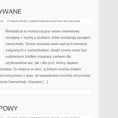
YWANE
SAMOCHODY
026
MOŻLIWOŚĆ KOMENTOWANIA
ZOSTAŁA WYŁĄCZONA
UŻYWANE
Rentdabcar to motoryzacyjny serwis internetowy
rozwijany z myślą o osobach, które rozważają wynajem
samochodu. Strona zestawia wiele ważnych tematów
związanych z samochodami, dzięki czemu może być
codziennym źródłem inspiracji zarówno dla
użytkowników aut, jak i dla tych, którzy dopiero
ochodów. To miejsce w sieci, w którym można znaleźć
ów korzystania z auta, od sprawdzania kosztów utrzymania
stronie Samochody Używane […]
UPOWY
PORADNIK