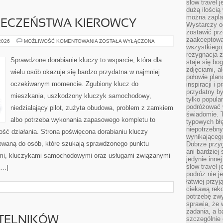
slow travel 
dużą ilością
można zapla
PIECZEŃSTWA KIEROWCY
Wystarczy og
zostawić prz
zaakceptowa
PORADNIKI
 2026
MOŻLIWOŚĆ KOMENTOWANIA
ZOSTAŁA WYŁĄCZONA
BEZPIECZEŃSTWA
wszystkiego.
KIEROWCY
rezygnacja z
Sprawdzone dorabianie kluczy to wsparcie, która dla
staje się bo
zdjęciami, 
wielu osób okazuje się bardzo przydatna w najmniej
połowie plan
oczekiwanym momencie. Zgubiony klucz do
inspiracji i
przydatny 
mieszkania, uszkodzony kluczyk samochodowy,
tylko popular
podróżować w
niedziałający pilot, zużyta obudowa, problem z zamkiem
świadomie. 
albo potrzeba wykonania zapasowego kompletu to
typowych bł
niepotrzebn
ność działania. Strona poświęcona dorabianiu kluczy
wynikającego
erowaną do osób, które szukają sprawdzonego punktu
Dobrze przy
ani bardzie
mi, kluczykami samochodowymi oraz usługami związanymi
jedynie inne
slow travel 
[…]
podróż nie j
łatwiej przy
ciekawą rek
potrzebę zw
sprawia, że
zadania, a b
YTELNIKÓW
szczególnie 