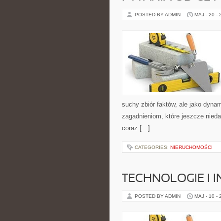
POSTED BY ADMIN
MAJ - 20 -
suchy zbiór faktów, ale jako dyn
zagadnieniom, które jeszcze niedaw
coraz […]
CATEGORIES:
NIERUCHOMOŚCI
TECHNOLOGIE I 
POSTED BY ADMIN
MAJ - 10 -