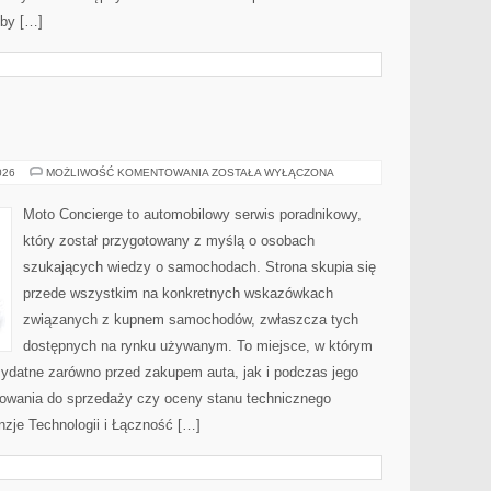
eby […]
MOTORYZACJA
026
MOŻLIWOŚĆ KOMENTOWANIA
ZOSTAŁA WYŁĄCZONA
Moto Concierge to automobilowy serwis poradnikowy,
który został przygotowany z myślą o osobach
szukających wiedzy o samochodach. Strona skupia się
przede wszystkim na konkretnych wskazówkach
związanych z kupnem samochodów, zwłaszcza tych
dostępnych na rynku używanym. To miejsce, w którym
zydatne zarówno przed zakupem auta, jak i podczas jego
towania do sprzedaży czy oceny stanu technicznego
nzje Technologii i Łączność […]