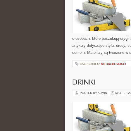
o osobach, które poszukują orygin
artykuły dotyczące stylu, urody,
domem. Materiały są tworzone w 
CATEGORIES:
NIERUCHOMOŚCI
DRINKI
POSTED BY ADMIN
MAJ - 9 - 2