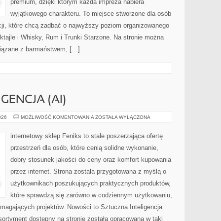
premium, dzięki którym każda impreza nabiera
wyjątkowego charakteru. To miejsce stworzone dla osób
cji, które chcą zadbać o najwyższy poziom organizowanego
oktajle i Whisky, Rum i Trunki Starzone. Na stronie można
iązane z barmaństwem, […]
GENCJA (AI)
SZTUCZNA
026
MOŻLIWOŚĆ KOMENTOWANIA
ZOSTAŁA WYŁĄCZONA
INTELIGENCJA
(AI)
internetowy sklep Feniks to stale poszerzająca ofertę
przestrzeń dla osób, które cenią solidne wykonanie,
dobry stosunek jakości do ceny oraz komfort kupowania
przez internet. Strona została przygotowana z myślą o
użytkownikach poszukujących praktycznych produktów,
które sprawdzą się zarówno w codziennym użytkowaniu,
wymagających projektów. Nowości to Sztuczna Inteligencja
 Asortyment dostępny na stronie została opracowana w taki