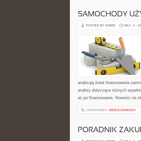
SAMOCHODY UŻ
POSTED BY ADMIN
MAJ - 4 - 2
analizują świat finansowania sam
analizy dotyczące różnych aspekt
aż po finansowanie. Nowości na 
CATEGORIES:
NIERUCHOMOŚCI
PORADNIK ZAK