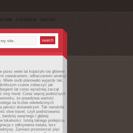
SCRIBE
FACEBOOK
TWITTER
 przez wiele lat kojarzyło się głównie
ym zwiedzaniem, odhaczaniem atrakcji
. Wiele osób planowało wyjazdy tak,
ajkrótszym czasie zobaczyć jak
 biegiem lat coraz wyraźniej zaczął
ć inny trend. Coraz więcej podróżnych
 wniosku, że prawdziwa wartość
polega na liczbie odwiedzonych
na jakości doświadczeń. Tak narodziła
ość slow travel, czyli podróżowania
, bardziej uważnego i głębiej
 lokalności. Istotą takiego podejścia
ygnacja z odkrywania świata, lecz
pektywy. Zamiast przemierzać pięć