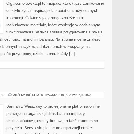
OlgaKomorowska.pl to miejsce, które łączy zamiłowanie
do stylu życia, inspiracji dla kobiet oraz użytecznych
informacji. Odwiedzający mogą znaleźć tutaj
rozbudowane materiały, które wspierają w codziennym
funkcjonowaniu. Witryna została przygotowana z myślą
alności oraz harmonii i balansu. Na stronie można znaleźć
 codziennych nawyków, a także tematów związanych z
sposób przystępny, dzięki czemu każdy […]
DRINKI
026
MOŻLIWOŚĆ KOMENTOWANIA
ZOSTAŁA WYŁĄCZONA
Barman z Warszawy to profesjonalna platforma online
poświęcona organizacji drink baru na imprezy
okolicznościowe, eventy firmowe, a także kameralne
przyjęcia. Serwis skupia się na organizacji atrakcji