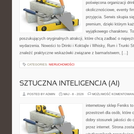
poświęcona organizacji dri
okolicznościowe, eventy fi
przyjęcia. Serwis skupia się
premium, dzięki którym każ
wyjątkowego charakteru. To
poszukujących oryginalnych atrakcji, które chcą zadbać o najw
wydarzenia. Nowości to Drinki i Koktajle i Whisky, Rum i Trunki 
znaleźć praktyczne wskazówki związane z barmaństwem, […]
CATEGORIES:
NIERUCHOMOŚCI
SZTUCZNA INTELIGENCJA (AI)
POSTED BY ADMIN
MAJ - 8 - 2026
MOŻLIWOŚĆ KOMENTOWAN
internetowy sklep Feniks to
przestrzeń dla osób, które 
dobry stosunek jakości do 
przez internet. Strona zost