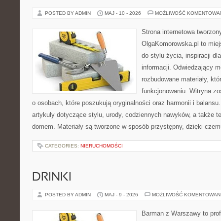
POSTED BY ADMIN
MAJ - 10 - 2026
MOŻLIWOŚĆ KOMENTOWA
Strona internetowa tworzon
OlgaKomorowska.pl to miejs
do stylu życia, inspiracji d
informacji. Odwiedzający m
rozbudowane materiały, któ
funkcjonowaniu. Witryna zo
o osobach, które poszukują oryginalności oraz harmonii i balansu
artykuły dotyczące stylu, urody, codziennych nawyków, a także 
domem. Materiały są tworzone w sposób przystępny, dzięki cze
CATEGORIES:
NIERUCHOMOŚCI
DRINKI
POSTED BY ADMIN
MAJ - 9 - 2026
MOŻLIWOŚĆ KOMENTOWAN
Barman z Warszawy to profe