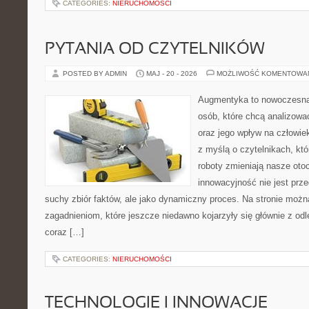
CATEGORIES:
NIERUCHOMOŚCI
PYTANIA OD CZYTELNIKÓW
POSTED BY ADMIN
MAJ - 20 - 2026
MOŻLIWOŚĆ KOMENTOWA
Augmentyka to nowoczesna 
osób, które chcą analizować
oraz jego wpływ na człowie
z myślą o czytelnikach, któr
roboty zmieniają nasze oto
innowacyjność nie jest prze
suchy zbiór faktów, ale jako dynamiczny proces. Na stronie moż
zagadnieniom, które jeszcze niedawno kojarzyły się głównie z odle
coraz […]
CATEGORIES:
NIERUCHOMOŚCI
TECHNOLOGIE I INNOWACJE