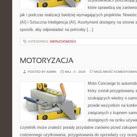
użytkownikach poszukujący
które sprawdzą się zarówn
jak i podczas realizacji bardziej wymagających projektów. Nowości
(AI) i Sztuczna Inteligencja (AI). Asortyment dostępny na stronie
sposób, aby odpowiadać na potrzeby […]
CATEGORIES:
NIERUCHOMOŚCI
MOTORYZACJA
POSTED BY ADMIN
MAJ - 5 - 2026
MOŻLIWOŚĆ KOMENTOWAN
Moto Concierge to automobi
który został przygotowany 
szukających wiedzy o samo
przede wszystkim na konk
związanych z kupnem samo
dostępnych na rynku używa
czytelnik może znaleźć porady przydatne zarówno przed zakupem 
codziennego użytkowania, przygotowania do sprzedaży czy ocen