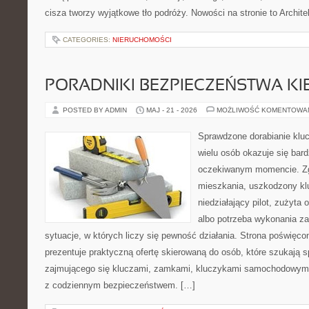
cisza tworzy wyjątkowe tło podróży. Nowości na stronie to Architek
CATEGORIES:
NIERUCHOMOŚCI
PORADNIKI BEZPIECZEŃSTWA K
POSTED BY ADMIN
MAJ - 21 - 2026
MOŻLIWOŚĆ KOMENTOWA
Sprawdzone dorabianie klucz
wielu osób okazuje się bar
oczekiwanym momencie. Zg
mieszkania, uszkodzony k
niedziałający pilot, zużyt
albo potrzeba wykonania z
sytuacje, w których liczy się pewność działania. Strona poświęco
prezentuje praktyczną ofertę skierowaną do osób, które szukają
zajmującego się kluczami, zamkami, kluczykami samochodowymi
z codziennym bezpieczeństwem. […]