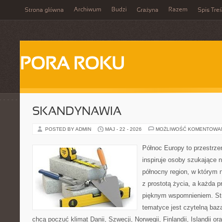
Archiwum
Budzi
Razem
Strona główna
Grażyna
Spis Treś
PORA ROKU
SKANDYNAWIA
POSTED BY ADMIN
MAJ - 22 - 2026
MOŻLIWOŚĆ KOMENTOWA
Północ Europy to przestrze
inspiruje osoby szukające 
północny region, w którym 
z prostotą życia, a każda 
pięknym wspomnieniem. Str
tematyce jest czytelną bazą
chcą poczuć klimat Danii, Szwecji, Norwegii, Finlandii, Islandii o