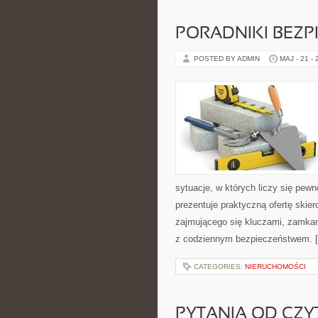
PORADNIKI BEZ
POSTED BY ADMIN
MAJ - 21 -
sytuacje, w których liczy się pew
prezentuje praktyczną ofertę ski
zajmującego się kluczami, zamka
z codziennym bezpieczeństwem. 
CATEGORIES:
NIERUCHOMOŚCI
PYTANIA OD CZ