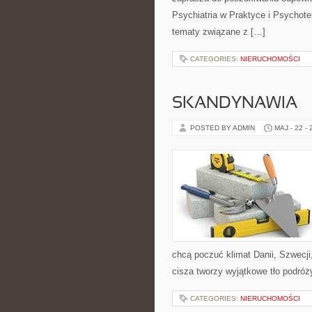
Psychiatria w Praktyce i Psychoter
tematy związane z […]
CATEGORIES:
NIERUCHOMOŚCI
SKANDYNAWIA
POSTED BY ADMIN
MAJ - 22 -
chcą poczuć klimat Danii, Szwecji,
cisza tworzy wyjątkowe tło podróży
CATEGORIES:
NIERUCHOMOŚCI