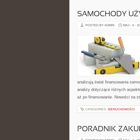
SAMOCHODY UŻ
POSTED BY ADMIN
MAJ - 4 - 2
analizują świat finansowania sam
analizy dotyczące różnych aspekt
aż po finansowanie. Nowości na 
CATEGORIES:
NIERUCHOMOŚCI
PORADNIK ZAK