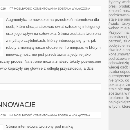
żyjemy wedłu
presji produ
PYTANIA
 2026
MOŻLIWOŚĆ KOMENTOWANIA
ZOSTAŁA WYŁĄCZONA
zmienić nas
OD
podróżowani
CZYTELNIKÓW
staje się o
Augmentyka to nowoczesna przestrzeń internetowa dla
świata. Uczy
osób, które chcą analizować świat sztucznej inteligencji
wobec miejs
Przypomina,
oraz jego wpływ na człowieka. Strona została stworzona
przestrzeni,
z myślą o czytelnikach, którzy interesują się tym, jak
patrzeć, słu
podejście ni
roboty zmieniają nasze otoczenie. To miejsce, w którym
również zmn
konsumowani
innowacyjność nie jest przedstawiana jedynie jako
podróżowanie
amiczny proces. Na stronie można znaleźć teksty poświęcone
odpowiedzią
więcej osób 
no kojarzyły się głównie z odległą przyszłością, a dziś
trzeba odpo
autentycznoś
nie tylko, co
pokazuje, że
staje się na
zostawia w n
telefonie. T
najpiękniejs
INNOWACJE
w tych, któr
TECHNOLOGIE
 2026
MOŻLIWOŚĆ KOMENTOWANIA
ZOSTAŁA WYŁĄCZONA
I
INNOWACJE
Strona internetowa tworzony pod marką