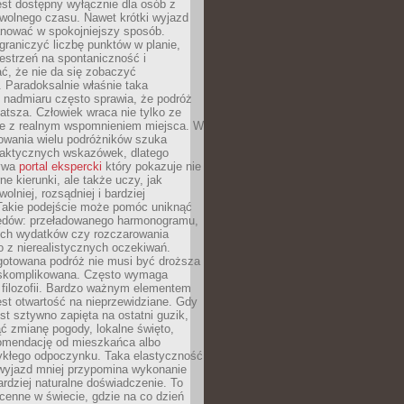
jest dostępny wyłącznie dla osób z
 wolnego czasu. Nawet krótki wyjazd
nować w spokojniejszy sposób.
raniczyć liczbę punktów w planie,
estrzeń na spontaniczność i
ć, że nie da się zobaczyć
 Paradoksalnie właśnie taka
 nadmiaru często sprawia, że podróż
gatsza. Człowiek wraca nie tylko ze
ale z realnym wspomnieniem miejsca. W
owania wielu podróżników szuka
 praktycznych wskazówek, dlatego
bywa
portal ekspercki
który pokazuje nie
ne kierunki, ale także uczy, jak
olniej, rozsądniej i bardziej
Takie podejście może pomóc uniknąć
ędów: przeładowanego harmonogramu,
ych wydatków czy rozczarowania
 z nierealistycznych oczekiwań.
gotowana podróż nie musi być droższa
j skomplikowana. Często wymaga
j filozofii. Bardzo ważnym elementem
jest otwartość na nieprzewidziane. Gdy
est sztywno zapięta na ostatni guzik,
jąć zmianę pogody, lokalne święto,
omendację od mieszkańca albo
ykłego odpoczynku. Taka elastyczność
 wyjazd mniej przypomina wykonanie
ardziej naturalne doświadczenie. To
cenne w świecie, gdzie na co dzień