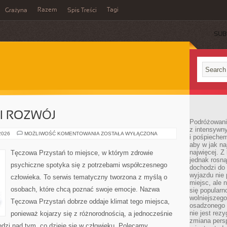
Razem
Tagi
Grażyna
Spis Treści
SUB
I ROZWÓJ
Podróżowanie
z intensywn
PSYCHOTERAPIA
 2026
MOŻLIWOŚĆ KOMENTOWANIA
ZOSTAŁA WYŁĄCZONA
i pośpiechem
I
aby w jak n
ROZWÓJ
najwięcej. Z
Tęczowa Przystań to miejsce, w którym zdrowie
jednak rosną
psychiczne spotyka się z potrzebami współczesnego
dochodzi do
wyjazdu nie 
człowieka. To serwis tematyczny tworzona z myślą o
miejsc, ale 
osobach, które chcą poznać swoje emocje. Nazwa
się popularn
wolniejszego
Tęczowa Przystań dobrze oddaje klimat tego miejsca,
osadzonego w
nie jest rez
ponieważ kojarzy się z różnorodnością, a jednocześnie
zmiana pers
dzi nad tym, co dzieje się w człowieku. Polecamy