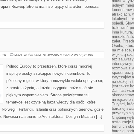
miast w tydz
jednym miej
apia i Rozwój. Strona ma inspirujący charakter i porusza
koncentrować
atrakcjach, 
lokalnych ta
osiedli. Slo
traktować po
inną kulturą
mieszkańców
zalet. Prze
Osoba, która
na miejsce, 
większą sza
SKANDYNAWIA
 2026
MOŻLIWOŚĆ KOMENTOWANIA
ZOSTAŁA WYŁĄCZONA
też zauważyć
intensywnym
Północ Europy to przestrzeń, które coraz mocniej
rozmowa z w
spacer bez 
inspiruje osoby szukające nowych kierunków. To
zwyczajów m
północny region, w którym niezwykłe widoki spotyka się
na dłużej ni
jest także k
z prostotą życia, a każda przygoda może stać się
Zamiast wzm
pięknym wspomnieniem. Strona poświęcona tej
skoncentrow
mniejsze biz
tematyce jest czytelną bazą wiedzy dla osób, które
Turyści, któ
bardziej świ
 Norwegii, Finlandii, Islandii oraz północnych terenów, gdzie
przyczyniają
. Nowości na stronie to Architektura i Design i Miasta i […]
Chętniej wyb
restauracje 
temu ich obe
bardziej par