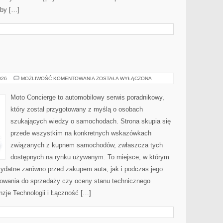
eby […]
MOTORYZACJA
026
MOŻLIWOŚĆ KOMENTOWANIA
ZOSTAŁA WYŁĄCZONA
Moto Concierge to automobilowy serwis poradnikowy,
który został przygotowany z myślą o osobach
szukających wiedzy o samochodach. Strona skupia się
przede wszystkim na konkretnych wskazówkach
związanych z kupnem samochodów, zwłaszcza tych
dostępnych na rynku używanym. To miejsce, w którym
zydatne zarówno przed zakupem auta, jak i podczas jego
towania do sprzedaży czy oceny stanu technicznego
nzje Technologii i Łączność […]