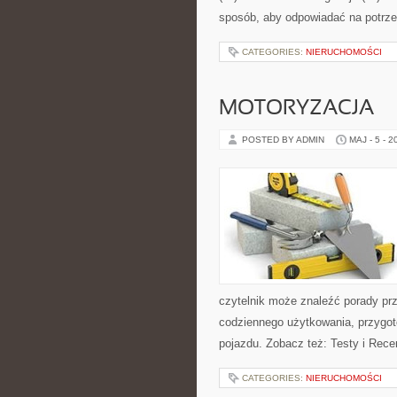
sposób, aby odpowiadać na potrz
CATEGORIES:
NIERUCHOMOŚCI
MOTORYZACJA
POSTED BY ADMIN
MAJ - 5 - 2
czytelnik może znaleźć porady pr
codziennego użytkowania, przygo
pojazdu. Zobacz też: Testy i Rece
CATEGORIES:
NIERUCHOMOŚCI