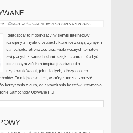
YWANE
SAMOCHODY
026
MOŻLIWOŚĆ KOMENTOWANIA
ZOSTAŁA WYŁĄCZONA
UŻYWANE
Rentdabcar to motoryzacyjny serwis internetowy
rozwijany z myślą o osobach, które rozważają wynajem
samochodu. Strona zestawia wiele ważnych tematów
związanych z samochodami, dzięki czemu może być
codziennym źródłem inspiracji zarówno dla
użytkowników aut, jak i dla tych, którzy dopiero
ochodów. To miejsce w sieci, w którym można znaleźć
ów korzystania z auta, od sprawdzania kosztów utrzymania
stronie Samochody Używane […]
UPOWY
PORADNIK