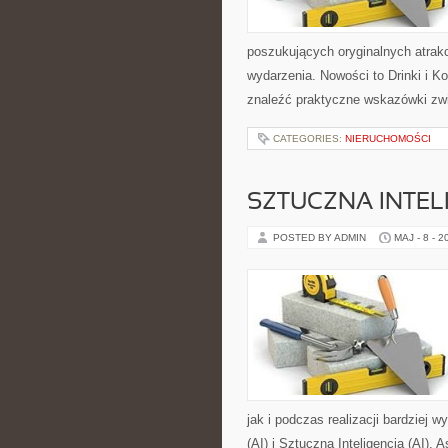
poszukujących oryginalnych atrak
wydarzenia. Nowości to Drinki i K
znaleźć praktyczne wskazówki zw
CATEGORIES:
NIERUCHOMOŚCI
SZTUCZNA INTELI
POSTED BY ADMIN
MAJ - 8 - 2
jak i podczas realizacji bardziej 
(AI) i Sztuczna Inteligencja (AI).