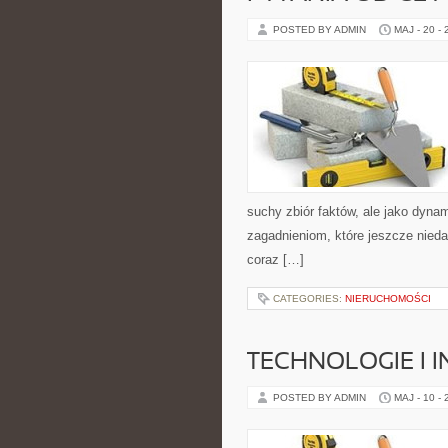
POSTED BY ADMIN
MAJ - 20 -
suchy zbiór faktów, ale jako dyn
zagadnieniom, które jeszcze niedaw
coraz […]
CATEGORIES:
NIERUCHOMOŚCI
TECHNOLOGIE I 
POSTED BY ADMIN
MAJ - 10 -