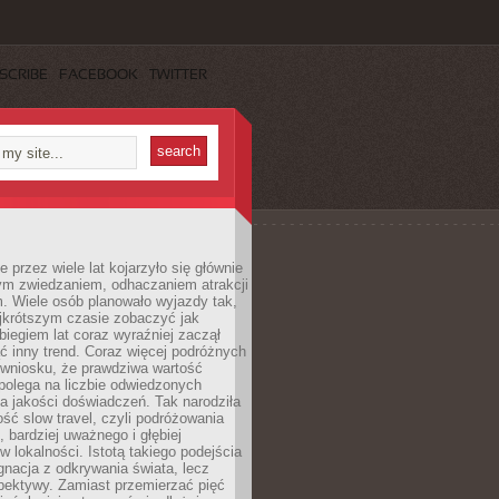
SCRIBE
FACEBOOK
TWITTER
 przez wiele lat kojarzyło się głównie
ym zwiedzaniem, odhaczaniem atrakcji
. Wiele osób planowało wyjazdy tak,
ajkrótszym czasie zobaczyć jak
 biegiem lat coraz wyraźniej zaczął
ć inny trend. Coraz więcej podróżnych
 wniosku, że prawdziwa wartość
polega na liczbie odwiedzonych
na jakości doświadczeń. Tak narodziła
ość slow travel, czyli podróżowania
, bardziej uważnego i głębiej
 lokalności. Istotą takiego podejścia
ygnacja z odkrywania świata, lecz
pektywy. Zamiast przemierzać pięć