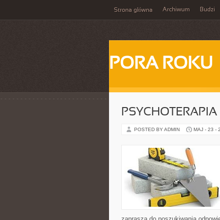
Archiwum
Budzi
Strona główna
PORA ROKU
PSYCHOTERAPIA 
POSTED BY ADMIN
MAJ - 23 -
zaprasza do poszukiwania odpowie