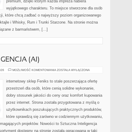
premium, dzięki którym każda impreza nabiera
wyjątkowego charakteru. To miejsce stworzone dla osób
cji, które chcą zadbać o najwyższy poziom organizowanego
oktajle i Whisky, Rum i Trunki Starzone. Na stronie można
iązane z barmaństwem, […]
GENCJA (AI)
SZTUCZNA
026
MOŻLIWOŚĆ KOMENTOWANIA
ZOSTAŁA WYŁĄCZONA
INTELIGENCJA
(AI)
internetowy sklep Feniks to stale poszerzająca ofertę
przestrzeń dla osób, które cenią solidne wykonanie,
dobry stosunek jakości do ceny oraz komfort kupowania
przez internet. Strona została przygotowana z myślą o
użytkownikach poszukujących praktycznych produktów,
które sprawdzą się zarówno w codziennym użytkowaniu,
wymagających projektów. Nowości to Sztuczna Inteligencja
 Asortyment dostępny na stronie została opracowana w taki