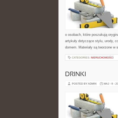
o osobach, które poszukują orygin
artykuły dotyczące stylu, urody,
domem. Materiały są tworzone w 
CATEGORIES:
NIERUCHOMOŚCI
DRINKI
POSTED BY ADMIN
MAJ - 9 - 2