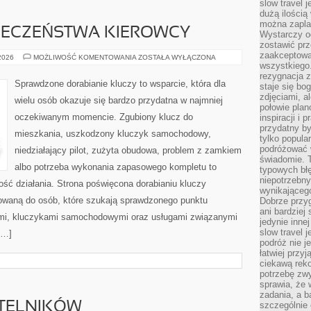
slow travel 
dużą ilością
można zapla
PIECZEŃSTWA KIEROWCY
Wystarczy og
zostawić prz
zaakceptowa
PORADNIKI
 2026
MOŻLIWOŚĆ KOMENTOWANIA
ZOSTAŁA WYŁĄCZONA
BEZPIECZEŃSTWA
wszystkiego.
KIEROWCY
rezygnacja z
Sprawdzone dorabianie kluczy to wsparcie, która dla
staje się bo
zdjęciami, 
wielu osób okazuje się bardzo przydatna w najmniej
połowie plan
oczekiwanym momencie. Zgubiony klucz do
inspiracji i
przydatny 
mieszkania, uszkodzony kluczyk samochodowy,
tylko popular
podróżować w
niedziałający pilot, zużyta obudowa, problem z zamkiem
świadomie. 
albo potrzeba wykonania zapasowego kompletu to
typowych bł
niepotrzebn
ność działania. Strona poświęcona dorabianiu kluczy
wynikającego
erowaną do osób, które szukają sprawdzonego punktu
Dobrze przy
ani bardzie
mi, kluczykami samochodowymi oraz usługami związanymi
jedynie inne
slow travel 
[…]
podróż nie j
łatwiej przy
ciekawą rek
potrzebę zw
sprawia, że
zadania, a b
YTELNIKÓW
szczególnie 