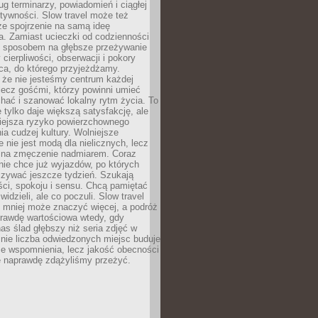
g terminarzy, powiadomień i ciągłej
ktywności. Slow travel może też
ze spojrzenie na samą ideę
a. Zamiast ucieczki od codzienności
no sposobem na głębsze przeżywanie
 cierpliwości, obserwacji i pokory
ca, do którego przyjeżdżamy.
 że nie jesteśmy centrum każdej
 lecz gośćmi, którzy powinni umieć
chać i szanować lokalny rytm życia. To
e tylko daje większą satysfakcję, ale
iejsza ryzyko powierzchownego
a cudzej kultury. Wolniejsze
 nie jest modą dla nielicznych, lecz
 na zmęczenie nadmiarem. Coraz
nie chce już wyjazdów, po których
czywać jeszcze tydzień. Szukają
ci, spokoju i sensu. Chcą pamiętać
 widzieli, ale co poczuli. Slow travel
 mniej może znaczyć więcej, a podróż
prawdę wartościowa wtedy, gdy
as ślad głębszy niż seria zdjęć w
o nie liczba odwiedzonych miejsc buduje
ze wspomnienia, lecz jakość obecności
e naprawdę zdążyliśmy przeżyć.