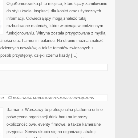
OlgaKomorowska.pl to miejsce, które łączy zamiłowanie
do stylu życia, inspiracji dla kobiet oraz użytecznych
informacji. Odwiedzający mogą znaleźć tutaj
rozbudowane materiały, które wspierają w codziennym
funkcjonowaniu. Witryna została przygotowana z myślą
alności oraz harmonii i balansu. Na stronie można znaleźć
 codziennych nawyków, a także tematów związanych z
sposób przystępny, dzięki czemu każdy […]
DRINKI
026
MOŻLIWOŚĆ KOMENTOWANIA
ZOSTAŁA WYŁĄCZONA
Barman z Warszawy to profesjonalna platforma online
poświęcona organizacji drink baru na imprezy
okolicznościowe, eventy firmowe, a także kameralne
przyjęcia. Serwis skupia się na organizacji atrakcji