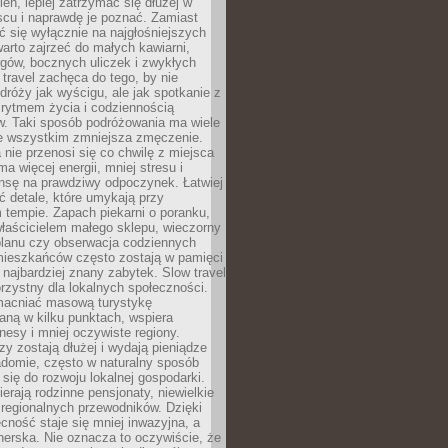
ień, lepiej zatrzymać się dłużej w
scu i naprawdę je poznać. Zamiast
 się wyłącznie na najgłośniejszych
warto zajrzeć do małych kawiarni,
rgów, bocznych uliczek i zwykłych
w travel zachęca do tego, by nie
dróży jak wyścigu, ale jak spotkanie z
, rytmem życia i codziennością
. Taki sposób podróżowania ma wiele
de wszystkim zmniejsza zmęczenie.
 nie przenosi się co chwilę z miejsca
ma więcej energii, mniej stresu i
nsę na prawdziwy odpoczynek. Łatwiej
 detale, które umykają przy
 tempie. Zapach piekarni o poranku,
łaścicielem małego sklepu, wieczorny
planu czy obserwacja codziennych
ieszkańców często zostają w pamięci
ż najbardziej znany zabytek. Slow travel
orzystny dla lokalnych społeczności.
acniać masową turystykę
aną w kilku punktach, wspiera
nesy i mniej oczywiste regiony.
rzy zostają dłużej i wydają pieniądze
adomie, często w naturalny sposób
 się do rozwoju lokalnej gospodarki.
ierają rodzinne pensjonaty, niewielkie
i regionalnych przewodników. Dzięki
cność staje się mniej inwazyjna, a
tnerska. Nie oznacza to oczywiście, że