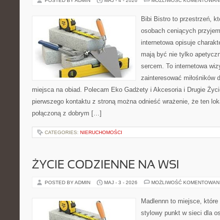
POSTED BY ADMIN
MAJ - 4 - 2026
MOŻLIWOŚĆ KOMENTOWAN
Bibi Bistro to przestrzeń, 
osobach ceniących przyjem
internetowa opisuje charakt
mają być nie tylko apetycz
sercem. To internetowa wiz
zainteresować miłośników d
miejsca na obiad. Polecam Eko Gadżety i Akcesoria i Drugie Życ
pierwszego kontaktu z stroną można odnieść wrażenie, że ten lok
połączoną z dobrym […]
CATEGORIES:
NIERUCHOMOŚCI
ŻYCIE CODZIENNE NA WSI
POSTED BY ADMIN
MAJ - 3 - 2026
MOŻLIWOŚĆ KOMENTOWAN
Madlennn to miejsce, które
stylowy punkt w sieci dla 