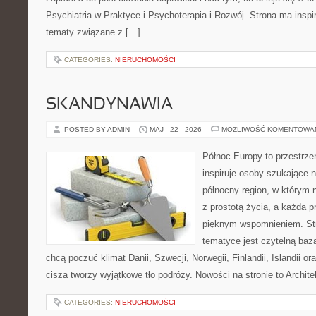
Psychiatria w Praktyce i Psychoterapia i Rozwój. Strona ma inspir
tematy związane z […]
CATEGORIES:
NIERUCHOMOŚCI
SKANDYNAWIA
POSTED BY ADMIN
MAJ - 22 - 2026
MOŻLIWOŚĆ KOMENTOWA
Północ Europy to przestrze
inspiruje osoby szukające 
północny region, w którym 
z prostotą życia, a każda 
pięknym wspomnieniem. Str
tematyce jest czytelną bazą
chcą poczuć klimat Danii, Szwecji, Norwegii, Finlandii, Islandii o
cisza tworzy wyjątkowe tło podróży. Nowości na stronie to Architek
CATEGORIES:
NIERUCHOMOŚCI