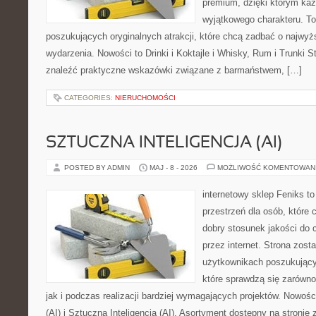
premium, dzięki którym każ
wyjątkowego charakteru. To
poszukujących oryginalnych atrakcji, które chcą zadbać o najw
wydarzenia. Nowości to Drinki i Koktajle i Whisky, Rum i Trunki 
znaleźć praktyczne wskazówki związane z barmaństwem, […]
CATEGORIES:
NIERUCHOMOŚCI
SZTUCZNA INTELIGENCJA (AI)
POSTED BY ADMIN
MAJ - 8 - 2026
MOŻLIWOŚĆ KOMENTOWAN
internetowy sklep Feniks to
przestrzeń dla osób, które 
dobry stosunek jakości do 
przez internet. Strona zost
użytkownikach poszukujący
które sprawdzą się zarówn
jak i podczas realizacji bardziej wymagających projektów. Nowości
(AI) i Sztuczna Inteligencja (AI). Asortyment dostępny na stronie