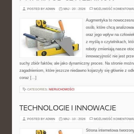
POSTED BY ADMIN
MAJ - 20 - 2026
MOŻLIWOŚĆ KOMENTOWA
Augmentyka to nowoczesna 
osób, które chcą analizować
oraz jego wpływ na człowie
z myślą o czytelnikach, któr
roboty zmieniają nasze oto
innowacyjność nie jest prze
suchy zbiór faktów, ale jako dynamiczny proces. Na stronie moż
zagadnieniom, które jeszcze niedawno kojarzyły się głównie z odle
coraz […]
CATEGORIES:
NIERUCHOMOŚCI
TECHNOLOGIE I INNOWACJE
POSTED BY ADMIN
MAJ - 10 - 2026
MOŻLIWOŚĆ KOMENTOWA
Strona internetowa tworzon