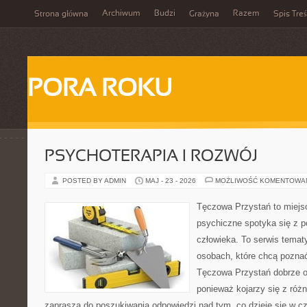
Archiwum
Budzi
Razem
Strona główna
Grażyna
Spis Treś
PORA ROKU
PSYCHOTERAPIA I ROZWÓJ
POSTED BY ADMIN
MAJ - 23 - 2026
MOŻLIWOŚĆ KOMENTOWA
Tęczowa Przystań to miejs
psychiczne spotyka się z 
człowieka. To serwis temat
osobach, które chcą pozna
Tęczowa Przystań dobrze od
ponieważ kojarzy się z róż
zaprasza do poszukiwania odpowiedzi nad tym, co dzieje się w c