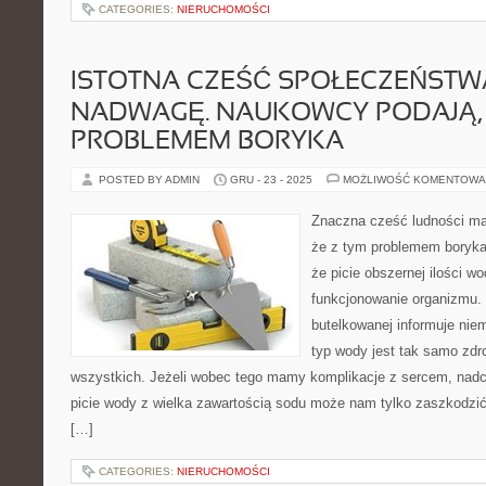
CATEGORIES:
NIERUCHOMOŚCI
ISTOTNA CZEŚĆ SPOŁECZEŃSTW
NADWAGĘ. NAUKOWCY PODAJĄ, 
PROBLEMEM BORYKA
POSTED BY ADMIN
GRU - 23 - 2025
MOŻLIWOŚĆ KOMENTOWA
Znaczna cześć ludności ma
że z tym problemem boryka
że picie obszernej ilości w
funkcjonowanie organizmu.
butelkowanej informuje niem
typ wody jest tak samo zdr
wszystkich. Jeżeli wobec tego mamy komplikacje z sercem, nadc
picie wody z wielka zawartością sodu może nam tylko zaszkodzi
[…]
CATEGORIES:
NIERUCHOMOŚCI