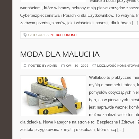
Twierdza budzi pozytywne o
wartościami, które w branży ochrony mają pierwszorzędne znacz
Cyberbezpieczeństwa i Poradniki dla Użytkowników. To witryna, 
zarówno przedsiębiorców, jak i właścicieli posesji, dla których […]
CATEGORIES:
NIERUCHOMOŚCI
MODA DLA MALUCHA
POSTED BY ADMIN
KWI - 30 - 2026
MOŻLIWOŚĆ KOMENTOWA
Wallaboo to praktyczne mie
myślą o mamach i tatach, k
pomysłów dotyczących niem
tym, co w pierwszych miesi
jest naprawdę ważne: komfo
można znaleźć wiele tema
dla dziecka. Nowe kategorie na stronie to: Bezpieczne i Zdrowe i
została przygotowana z myślą o osobach, które chcą […]