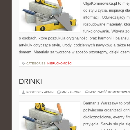
OlgaKomorowska.pl to miejs
do stylu życia, inspiracji d
informacji. Odwiedzający m
rozbudowane materiały, któ
funkcjonowaniu. Witryna zo
o osobach, które poszukują oryginalności oraz harmonii i balansu
artykuły dotyczące stylu, urody, codziennych nawyków, a także 
domem. Materiały są tworzone w sposób przystępny, dzięki cze
CATEGORIES:
NIERUCHOMOŚCI
DRINKI
POSTED BY ADMIN
MAJ - 9 - 2026
MOŻLIWOŚĆ KOMENTOWAN
Barman z Warszawy to profe
poświęcona organizacji dri
okolicznościowe, eventy fi
przyjęcia. Serwis skupia się