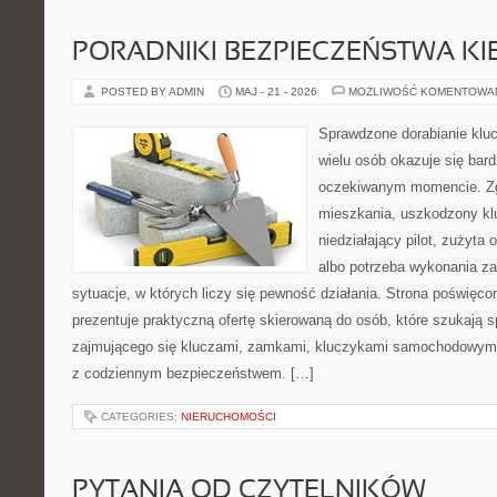
PORADNIKI BEZPIECZEŃSTWA K
POSTED BY ADMIN
MAJ - 21 - 2026
MOŻLIWOŚĆ KOMENTOWA
Sprawdzone dorabianie klucz
wielu osób okazuje się bar
oczekiwanym momencie. Zg
mieszkania, uszkodzony k
niedziałający pilot, zużyt
albo potrzeba wykonania z
sytuacje, w których liczy się pewność działania. Strona poświęco
prezentuje praktyczną ofertę skierowaną do osób, które szukają
zajmującego się kluczami, zamkami, kluczykami samochodowymi
z codziennym bezpieczeństwem. […]
CATEGORIES:
NIERUCHOMOŚCI
PYTANIA OD CZYTELNIKÓW