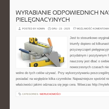
WYRABIANIE ODPOWIEDNICH 
PIELĘGNACYJNYCH
POSTED BY ADMIN
GRU - 23 - 2025
MOŻLIWOŚĆ KOMENTOWA
Jest to stosunkowo oryginal
triumfy dopiero od kilkuna
przyzwyczajeń pielęgnacyjn
przydatnym i pozytywnym f
nauczony jest dbać o siebie
nowoczesnych czasach nie 
wolno do tych celów używać. Przy wykorzystywaniu poszczególn
posiadać na względzie kilka czynników. Najważniejsze spośród nic
właściwości jakimi odznacza się jego cera. Wówczas http://mylefe
CATEGORIES:
NIERUCHOMOŚCI