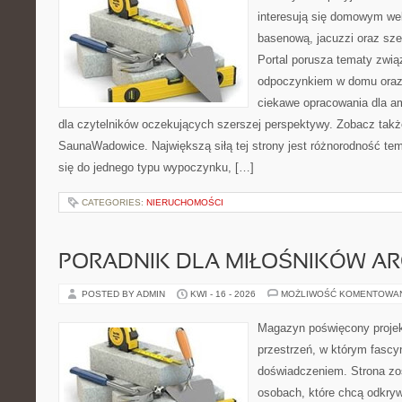
interesują się domowym wel
basenową, jacuzzi oraz sz
Portal porusza tematy zwią
odpoczynkiem w domu oraz 
ciekawe opracowania dla am
dla czytelników oczekujących szerszej perspektywy. Zobacz takż
SaunaWadowice. Największą siłą tej strony jest różnorodność tem
się do jednego typu wypoczynku, […]
CATEGORIES:
NIERUCHOMOŚCI
PORADNIK DLA MIŁOŚNIKÓW AR
POSTED BY ADMIN
KWI - 16 - 2026
MOŻLIWOŚĆ KOMENTOWA
Magazyn poświęcony projekt
przestrzeń, w którym fascy
doświadczeniem. Strona zo
osobach, które chcą odkryw