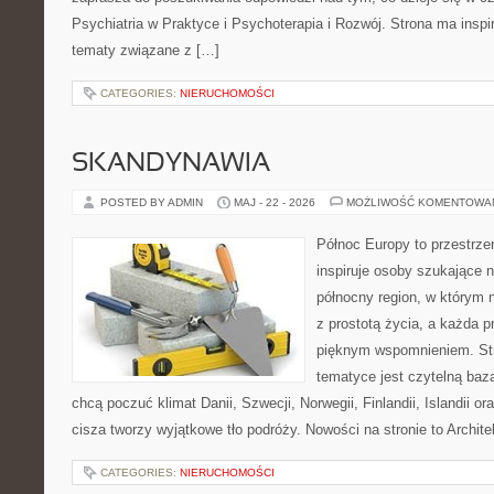
Psychiatria w Praktyce i Psychoterapia i Rozwój. Strona ma inspir
tematy związane z […]
CATEGORIES:
NIERUCHOMOŚCI
SKANDYNAWIA
POSTED BY ADMIN
MAJ - 22 - 2026
MOŻLIWOŚĆ KOMENTOWA
Północ Europy to przestrze
inspiruje osoby szukające 
północny region, w którym 
z prostotą życia, a każda 
pięknym wspomnieniem. Str
tematyce jest czytelną bazą
chcą poczuć klimat Danii, Szwecji, Norwegii, Finlandii, Islandii o
cisza tworzy wyjątkowe tło podróży. Nowości na stronie to Architek
CATEGORIES:
NIERUCHOMOŚCI