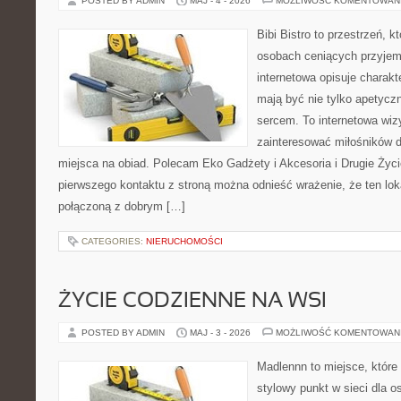
POSTED BY ADMIN
MAJ - 4 - 2026
MOŻLIWOŚĆ KOMENTOWAN
Bibi Bistro to przestrzeń, 
osobach ceniących przyjem
internetowa opisuje charakt
mają być nie tylko apetycz
sercem. To internetowa wiz
zainteresować miłośników d
miejsca na obiad. Polecam Eko Gadżety i Akcesoria i Drugie Życ
pierwszego kontaktu z stroną można odnieść wrażenie, że ten lok
połączoną z dobrym […]
CATEGORIES:
NIERUCHOMOŚCI
ŻYCIE CODZIENNE NA WSI
POSTED BY ADMIN
MAJ - 3 - 2026
MOŻLIWOŚĆ KOMENTOWAN
Madlennn to miejsce, które
stylowy punkt w sieci dla 