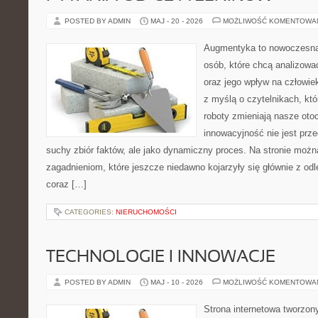
POSTED BY ADMIN
MAJ - 20 - 2026
MOŻLIWOŚĆ KOMENTOWA
Augmentyka to nowoczesna 
osób, które chcą analizować
oraz jego wpływ na człowie
z myślą o czytelnikach, któr
roboty zmieniają nasze oto
innowacyjność nie jest prze
suchy zbiór faktów, ale jako dynamiczny proces. Na stronie moż
zagadnieniom, które jeszcze niedawno kojarzyły się głównie z odle
coraz […]
CATEGORIES:
NIERUCHOMOŚCI
TECHNOLOGIE I INNOWACJE
POSTED BY ADMIN
MAJ - 10 - 2026
MOŻLIWOŚĆ KOMENTOWA
Strona internetowa tworzon