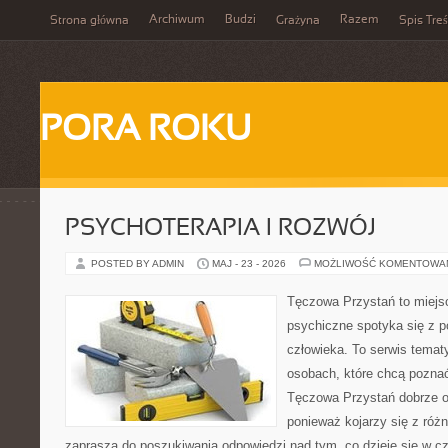
Archiwum
Budzi
Razem
Strona główna
Grażyna
Spis Treś
PORA ROKU
PSYCHOTERAPIA I ROZWÓJ
POSTED BY ADMIN
MAJ - 23 - 2026
MOŻLIWOŚĆ KOMENTOWA
Tęczowa Przystań to miejs
psychiczne spotyka się z 
człowieka. To serwis temat
osobach, które chcą pozna
Tęczowa Przystań dobrze od
ponieważ kojarzy się z róż
zaprasza do poszukiwania odpowiedzi nad tym, co dzieje się w c