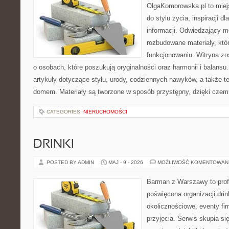
OlgaKomorowska.pl to miejs
do stylu życia, inspiracji d
informacji. Odwiedzający m
rozbudowane materiały, któ
funkcjonowaniu. Witryna zo
o osobach, które poszukują oryginalności oraz harmonii i balansu
artykuły dotyczące stylu, urody, codziennych nawyków, a także 
domem. Materiały są tworzone w sposób przystępny, dzięki cze
CATEGORIES:
NIERUCHOMOŚCI
DRINKI
POSTED BY ADMIN
MAJ - 9 - 2026
MOŻLIWOŚĆ KOMENTOWAN
Barman z Warszawy to profe
poświęcona organizacji dri
okolicznościowe, eventy fi
przyjęcia. Serwis skupia się