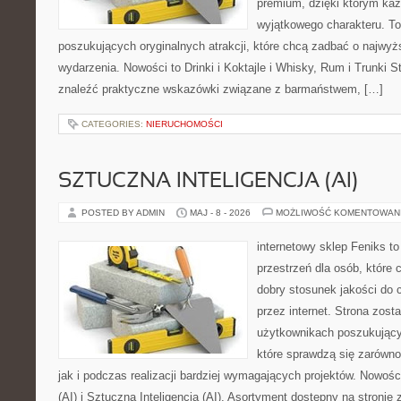
premium, dzięki którym każ
wyjątkowego charakteru. To
poszukujących oryginalnych atrakcji, które chcą zadbać o najw
wydarzenia. Nowości to Drinki i Koktajle i Whisky, Rum i Trunki 
znaleźć praktyczne wskazówki związane z barmaństwem, […]
CATEGORIES:
NIERUCHOMOŚCI
SZTUCZNA INTELIGENCJA (AI)
POSTED BY ADMIN
MAJ - 8 - 2026
MOŻLIWOŚĆ KOMENTOWAN
internetowy sklep Feniks to
przestrzeń dla osób, które 
dobry stosunek jakości do 
przez internet. Strona zost
użytkownikach poszukujący
które sprawdzą się zarówn
jak i podczas realizacji bardziej wymagających projektów. Nowości
(AI) i Sztuczna Inteligencja (AI). Asortyment dostępny na stronie