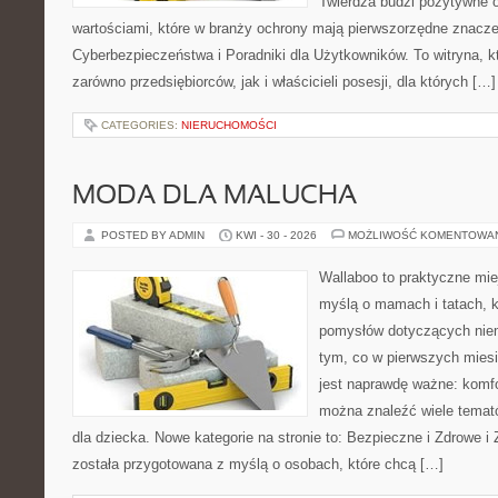
Twierdza budzi pozytywne o
wartościami, które w branży ochrony mają pierwszorzędne znacz
Cyberbezpieczeństwa i Poradniki dla Użytkowników. To witryna, 
zarówno przedsiębiorców, jak i właścicieli posesji, dla których […]
CATEGORIES:
NIERUCHOMOŚCI
MODA DLA MALUCHA
POSTED BY ADMIN
KWI - 30 - 2026
MOŻLIWOŚĆ KOMENTOWA
Wallaboo to praktyczne mie
myślą o mamach i tatach, k
pomysłów dotyczących niem
tym, co w pierwszych miesi
jest naprawdę ważne: komfo
można znaleźć wiele tema
dla dziecka. Nowe kategorie na stronie to: Bezpieczne i Zdrowe i
została przygotowana z myślą o osobach, które chcą […]