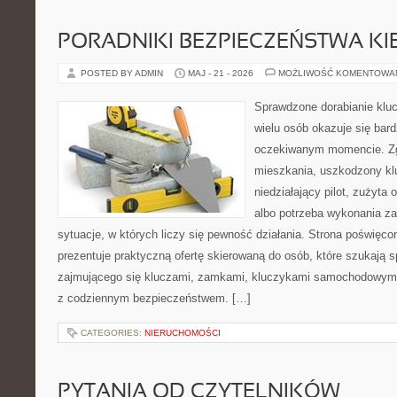
PORADNIKI BEZPIECZEŃSTWA K
POSTED BY ADMIN
MAJ - 21 - 2026
MOŻLIWOŚĆ KOMENTOWA
Sprawdzone dorabianie klucz
wielu osób okazuje się bar
oczekiwanym momencie. Zg
mieszkania, uszkodzony k
niedziałający pilot, zużyt
albo potrzeba wykonania z
sytuacje, w których liczy się pewność działania. Strona poświęco
prezentuje praktyczną ofertę skierowaną do osób, które szukają
zajmującego się kluczami, zamkami, kluczykami samochodowymi
z codziennym bezpieczeństwem. […]
CATEGORIES:
NIERUCHOMOŚCI
PYTANIA OD CZYTELNIKÓW