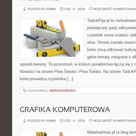
POSTED BY ADMIN
CZE - 6 - 2026
MOŻLIWOŚĆ KOMENTOWAN
TadzikPije.pl to rozbudowa
poświęcony pasji odkrywan
czytelnik może znaleźć nie
wina. Strona została stwor
które chcą odkrywać kulturę
gdzie tematy związane z a
sposób barwny. To przestrzeń, w którym poradnictwo łączą się 
Nowości na stronie Piwa Świata i Piwa Świata. Na stronie TadzikP
które prowadzą czytelnika […]
CATEGORIES:
NIERUCHOMOŚCI
GRAFIKA KOMPUTEROWA
POSTED BY ADMIN
CZE - 6 - 2026
MOŻLIWOŚĆ KOMENTOWAN
MalwinaAtras.pl to blog te