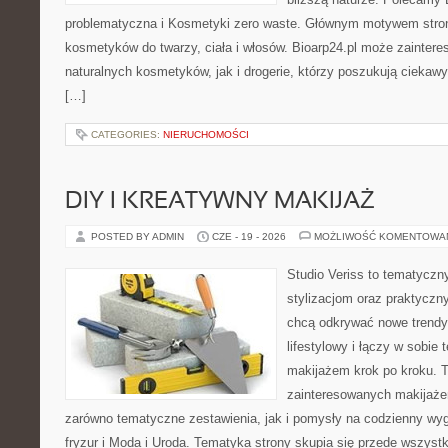
problematyczna i Kosmetyki zero waste. Głównym motywem stron
kosmetyków do twarzy, ciała i włosów. Bioarp24.pl może zainter
naturalnych kosmetyków, jak i drogerie, którzy poszukują cieka
[…]
CATEGORIES:
NIERUCHOMOŚCI
DIY I KREATYWNY MAKIJAŻ
POSTED BY ADMIN
CZE - 19 - 2026
MOŻLIWOŚĆ KOMENTOWA
Studio Veriss to tematyczn
stylizacjom oraz praktyczn
chcą odkrywać nowe trendy
lifestylowy i łączy w sobie
makijażem krok po kroku. T
zainteresowanych makijaż
zarówno tematyczne zestawienia, jak i pomysły na codzienny wyg
fryzur i Moda i Uroda. Tematyka strony skupia się przede wszyst