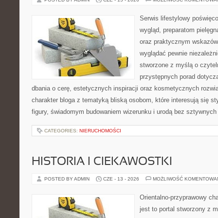
Serwis lifestylowy poświęco
wygląd, preparatom pielęgn
oraz praktycznym wskazówk
wyglądać pewnie niezależni
stworzone z myślą o czytel
przystępnych porad dotyczą
dbania o cerę, estetycznych inspiracji oraz kosmetycznych rozwią
charakter bloga z tematyką bliską osobom, które interesują się s
figury, świadomym budowaniem wizerunku i urodą bez sztywnych
CATEGORIES:
NIERUCHOMOŚCI
HISTORIA I CIEKAWOSTKI
POSTED BY ADMIN
CZE - 13 - 2026
MOŻLIWOŚĆ KOMENTOWA
Orientalno-przyprawowy char
jest to portal stworzony z 