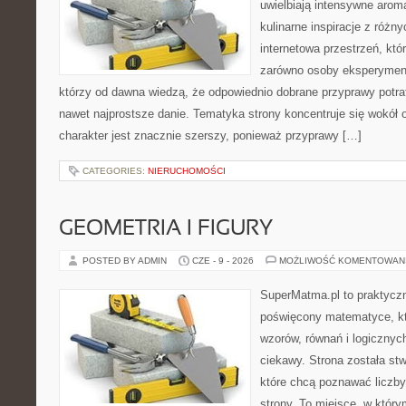
uwielbiają intensywne aroma
kulinarne inspiracje z różny
internetowa przestrzeń, kt
zarówno osoby eksperymentu
którzy od dawna wiedzą, że odpowiednio dobrane przyprawy potraf
nawet najprostsze danie. Tematyka strony koncentruje się wokół or
charakter jest znacznie szerszy, ponieważ przyprawy […]
CATEGORIES:
NIERUCHOMOŚCI
GEOMETRIA I FIGURY
POSTED BY ADMIN
CZE - 9 - 2026
MOŻLIWOŚĆ KOMENTOWAN
SuperMatma.pl to praktyczn
poświęcony matematyce, któ
wzorów, równań i logicznyc
ciekawy. Strona została st
które chcą poznawać liczby 
strony. To miejsce, w któr