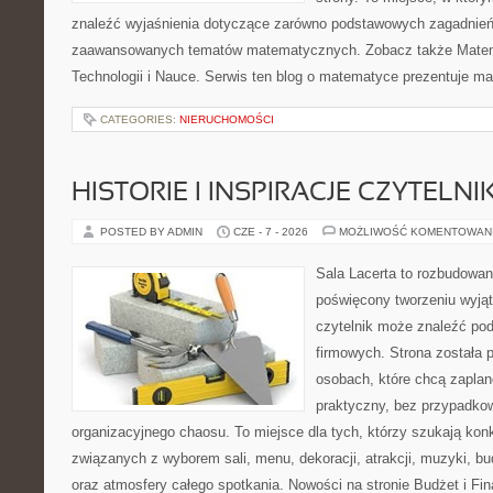
znaleźć wyjaśnienia dotyczące zarówno podstawowych zagadnień, 
zaawansowanych tematów matematycznych. Zobacz także Mate
Technologii i Nauce. Serwis ten blog o matematyce prezentuje m
CATEGORIES:
NIERUCHOMOŚCI
HISTORIE I INSPIRACJE CZYTELN
POSTED BY ADMIN
CZE - 7 - 2026
MOŻLIWOŚĆ KOMENTOWAN
Sala Lacerta to rozbudowan
poświęcony tworzeniu wyją
czytelnik może znaleźć po
firmowych. Strona została 
osobach, które chcą zapla
praktyczny, bez przypadkow
organizacyjnego chaosu. To miejsce dla tych, którzy szukają kon
związanych z wyborem sali, menu, dekoracji, atrakcji, muzyki, b
oraz atmosfery całego spotkania. Nowości na stronie Budżet i Fin