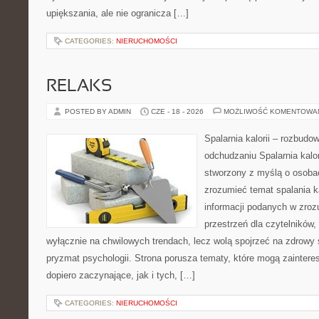
upiększania, ale nie ogranicza […]
CATEGORIES:
NIERUCHOMOŚCI
RELAKS
POSTED BY ADMIN
CZE - 18 - 2026
MOŻLIWOŚĆ KOMENTOWA
Spalarnia kalorii – rozbud
odchudzaniu Spalarnia kalor
stworzony z myślą o osobac
zrozumieć temat spalania ka
informacji podanych w zroz
przestrzeń dla czytelników,
wyłącznie na chwilowych trendach, lecz wolą spojrzeć na zdrowy s
pryzmat psychologii. Strona porusza tematy, które mogą zainter
dopiero zaczynające, jak i tych, […]
CATEGORIES:
NIERUCHOMOŚCI