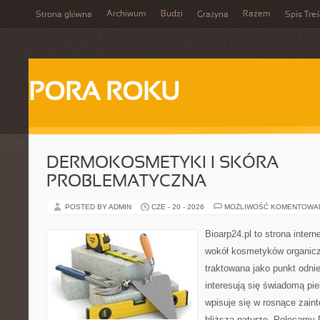
Archiwum
Budzi
Razem
Strona główna
Grażyna
Spis Treś
PORA ROKU
DERMOKOSMETYKI I SKÓRA
PROBLEMATYCZNA
POSTED BY ADMIN
CZE - 20 - 2026
MOŻLIWOŚĆ KOMENTOWA
Bioarp24.pl to strona intern
wokół kosmetyków organic
traktowana jako punkt odnie
interesują się świadomą pie
wpisuje się w rosnące zain
bliższą naturze. Polecamy