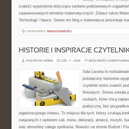
znaleźć wyjaśnienia dotyczące zarówno podstawowych zagadnień, 
zaawansowanych tematów matematycznych. Zobacz także Mate
Technologii i Nauce. Serwis ten blog o matematyce prezentuje m
CATEGORIES:
NIERUCHOMOŚCI
HISTORIE I INSPIRACJE CZYTELN
POSTED BY ADMIN
CZE - 7 - 2026
MOŻLIWOŚĆ KOMENTOWAN
Sala Lacerta to rozbudowan
poświęcony tworzeniu wyją
czytelnik może znaleźć po
firmowych. Strona została 
osobach, które chcą zapla
praktyczny, bez przypadkow
organizacyjnego chaosu. To miejsce dla tych, którzy szukają kon
związanych z wyborem sali, menu, dekoracji, atrakcji, muzyki, b
oraz atmosfery całego spotkania. Nowości na stronie Budżet i Fin