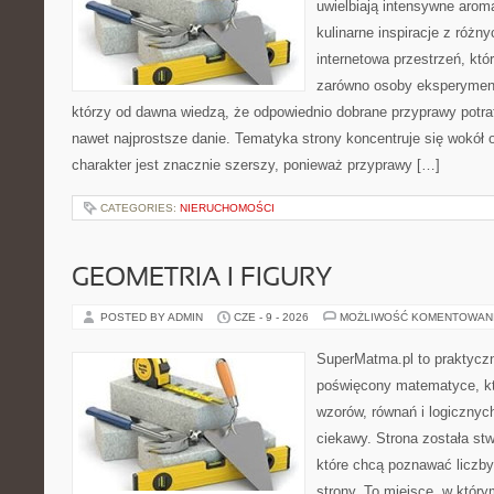
uwielbiają intensywne aroma
kulinarne inspiracje z różny
internetowa przestrzeń, kt
zarówno osoby eksperymentu
którzy od dawna wiedzą, że odpowiednio dobrane przyprawy potraf
nawet najprostsze danie. Tematyka strony koncentruje się wokół or
charakter jest znacznie szerszy, ponieważ przyprawy […]
CATEGORIES:
NIERUCHOMOŚCI
GEOMETRIA I FIGURY
POSTED BY ADMIN
CZE - 9 - 2026
MOŻLIWOŚĆ KOMENTOWAN
SuperMatma.pl to praktyczn
poświęcony matematyce, któ
wzorów, równań i logicznyc
ciekawy. Strona została st
które chcą poznawać liczby 
strony. To miejsce, w któr