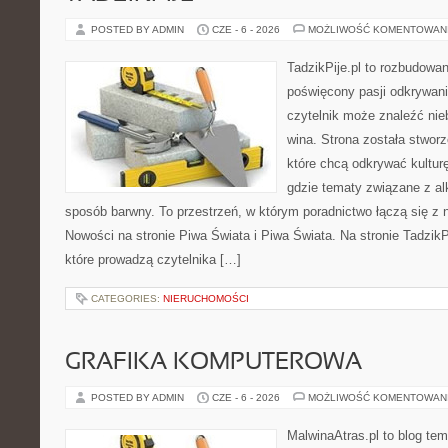
POSTED BY ADMIN
CZE - 6 - 2026
MOŻLIWOŚĆ KOMENTOWAN
TadzikPije.pl to rozbudowa
poświęcony pasji odkrywan
czytelnik może znaleźć nie
wina. Strona została stwor
które chcą odkrywać kulturę
gdzie tematy związane z a
sposób barwny. To przestrzeń, w którym poradnictwo łączą się 
Nowości na stronie Piwa Świata i Piwa Świata. Na stronie TadzikP
które prowadzą czytelnika […]
CATEGORIES:
NIERUCHOMOŚCI
GRAFIKA KOMPUTEROWA
POSTED BY ADMIN
CZE - 6 - 2026
MOŻLIWOŚĆ KOMENTOWAN
MalwinaAtras.pl to blog te