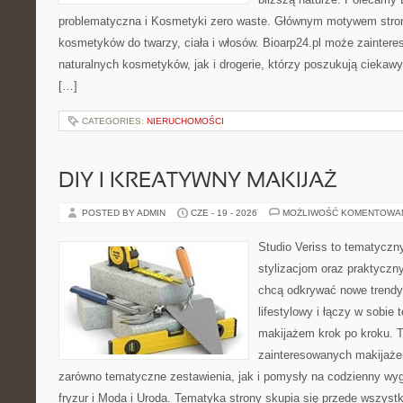
problematyczna i Kosmetyki zero waste. Głównym motywem stron
kosmetyków do twarzy, ciała i włosów. Bioarp24.pl może zainter
naturalnych kosmetyków, jak i drogerie, którzy poszukują cieka
[…]
CATEGORIES:
NIERUCHOMOŚCI
DIY I KREATYWNY MAKIJAŻ
POSTED BY ADMIN
CZE - 19 - 2026
MOŻLIWOŚĆ KOMENTOWA
Studio Veriss to tematyczn
stylizacjom oraz praktyczn
chcą odkrywać nowe trendy
lifestylowy i łączy w sobie
makijażem krok po kroku. T
zainteresowanych makijaż
zarówno tematyczne zestawienia, jak i pomysły na codzienny wyg
fryzur i Moda i Uroda. Tematyka strony skupia się przede wszyst