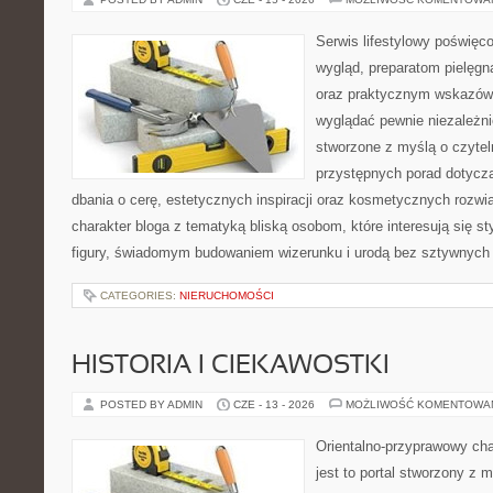
Serwis lifestylowy poświęco
wygląd, preparatom pielęgn
oraz praktycznym wskazówk
wyglądać pewnie niezależni
stworzone z myślą o czytel
przystępnych porad dotyczą
dbania o cerę, estetycznych inspiracji oraz kosmetycznych rozwią
charakter bloga z tematyką bliską osobom, które interesują się s
figury, świadomym budowaniem wizerunku i urodą bez sztywnych
CATEGORIES:
NIERUCHOMOŚCI
HISTORIA I CIEKAWOSTKI
POSTED BY ADMIN
CZE - 13 - 2026
MOŻLIWOŚĆ KOMENTOWA
Orientalno-przyprawowy char
jest to portal stworzony z 