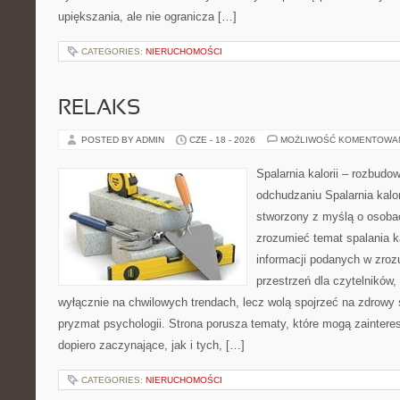
upiększania, ale nie ogranicza […]
CATEGORIES:
NIERUCHOMOŚCI
RELAKS
POSTED BY ADMIN
CZE - 18 - 2026
MOŻLIWOŚĆ KOMENTOWA
Spalarnia kalorii – rozbud
odchudzaniu Spalarnia kalor
stworzony z myślą o osobac
zrozumieć temat spalania ka
informacji podanych w zroz
przestrzeń dla czytelników,
wyłącznie na chwilowych trendach, lecz wolą spojrzeć na zdrowy s
pryzmat psychologii. Strona porusza tematy, które mogą zainter
dopiero zaczynające, jak i tych, […]
CATEGORIES:
NIERUCHOMOŚCI