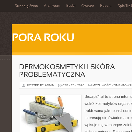
Archiwum
Budzi
Razem
Strona główna
Grażyna
Spis Treś
PORA ROKU
DERMOKOSMETYKI I SKÓRA
PROBLEMATYCZNA
POSTED BY ADMIN
CZE - 20 - 2026
MOŻLIWOŚĆ KOMENTOWA
Bioarp24.pl to strona intern
wokół kosmetyków organic
traktowana jako punkt odnie
interesują się świadomą pie
wpisuje się w rosnące zain
bliższą naturze. Polecamy