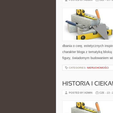
dbania o cerę, estetycznych inspi
charakter bloga z tematyką bliską
figury, świadomym budowaniem wi
CATEGORIES:
NIERUCHOMOŚCI
HISTORIA I CIEK
POSTED BY ADMIN
CZE - 13 -