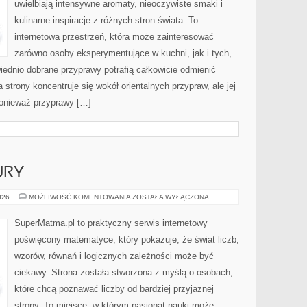
uwielbiają intensywne aromaty, nieoczywiste smaki i
kulinarne inspiracje z różnych stron świata. To
internetowa przestrzeń, która może zainteresować
zarówno osoby eksperymentujące w kuchni, jak i tych,
ednio dobrane przyprawy potrafią całkowicie odmienić
strony koncentruje się wokół orientalnych przypraw, ale jej
ponieważ przyprawy […]
URY
GEOMETRIA
026
MOŻLIWOŚĆ KOMENTOWANIA
ZOSTAŁA WYŁĄCZONA
I
FIGURY
SuperMatma.pl to praktyczny serwis internetowy
poświęcony matematyce, który pokazuje, że świat liczb,
wzorów, równań i logicznych zależności może być
ciekawy. Strona została stworzona z myślą o osobach,
które chcą poznawać liczby od bardziej przyjaznej
strony. To miejsce, w którym pasjonat nauki może