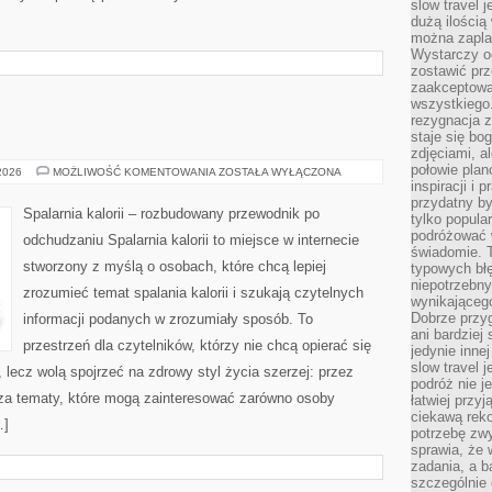
slow travel 
dużą ilością
można zapla
Wystarczy og
zostawić prz
zaakceptowa
wszystkiego.
rezygnacja z
staje się bo
zdjęciami, 
połowie plan
RELAKS
 2026
MOŻLIWOŚĆ KOMENTOWANIA
ZOSTAŁA WYŁĄCZONA
inspiracji i
przydatny 
Spalarnia kalorii – rozbudowany przewodnik po
tylko popular
podróżować w
odchudzaniu Spalarnia kalorii to miejsce w internecie
świadomie. 
stworzony z myślą o osobach, które chcą lepiej
typowych bł
niepotrzebn
zrozumieć temat spalania kalorii i szukają czytelnych
wynikającego
Dobrze przy
informacji podanych w zrozumiały sposób. To
ani bardzie
przestrzeń dla czytelników, którzy nie chcą opierać się
jedynie inne
slow travel 
 lecz wolą spojrzeć na zdrowy styl życia szerzej: przez
podróż nie j
sza tematy, które mogą zainteresować zarówno osoby
łatwiej przy
ciekawą rek
…]
potrzebę zw
sprawia, że
zadania, a b
szczególnie 