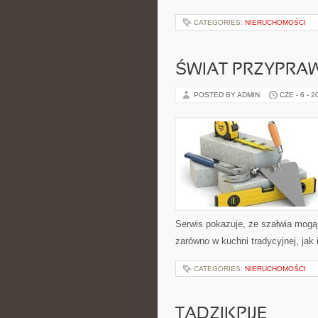
CATEGORIES:
NIERUCHOMOŚCI
ŚWIAT PRZYPRA
POSTED BY ADMIN
CZE - 6 - 2
Serwis pokazuje, że szałwia mog
zarówno w kuchni tradycyjnej, jak
CATEGORIES:
NIERUCHOMOŚCI
TADZIKPIJE