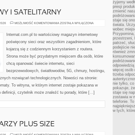
żyjemy wedłu
presji produ
zmienić nas
WY I SATELITARNY
podróżowani
staje się o
INTERNET
 2026
MOŻLIWOŚĆ KOMENTOWANIA
ZOSTAŁA WYŁĄCZONA
świata. Uczy
RADIOWY
wobec miejs
I
SATELITARNY
Przypomina,
Internat.com.pl to wartościowy magazyn internetowy
przestrzeni,
poświęcony sieci oraz wszystkim zagadnieniom, które
patrzeć, słu
podejście ni
kojarzą się z codziennym korzystaniem z routera.
również zmn
Strona może być przydatnym miejscem dla osób, które
konsumowani
podróżowanie
chcą opanować świecie internetu, sieci
odpowiedzią
więcej osób 
bezprzewodowych, światłowodów, 5G, chmury, hostingu,
trzeba odpo
znych rozwiązań technologicznych. Nowości na stronie:
autentycznoś
nie tylko, co
ternaty. To witryna, w którym internet zostaje pokazana w
pokazuje, że
definicji, czytelnik może znaleźć tu porady, które […]
staje się na
zostawia w n
telefonie. T
najpiękniejs
w tych, któr
ARZY PLUS SIZE
MAKIJAŻ
 2026
MOŻLIWOŚĆ KOMENTOWANIA
ZOSTAŁA WYŁĄCZONA