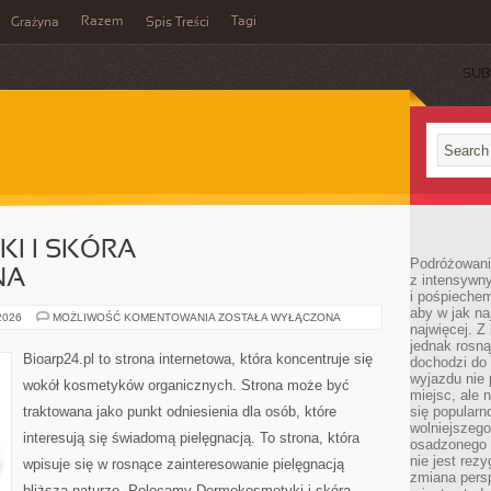
Razem
Tagi
Grażyna
Spis Treści
SUB
I I SKÓRA
Podróżowanie
NA
z intensywn
i pośpiechem
aby w jak n
DERMOKOSMETYKI
 2026
MOŻLIWOŚĆ KOMENTOWANIA
ZOSTAŁA WYŁĄCZONA
najwięcej. Z
I
SKÓRA
jednak rosną
PROBLEMATYCZNA
Bioarp24.pl to strona internetowa, która koncentruje się
dochodzi do
wyjazdu nie 
wokół kosmetyków organicznych. Strona może być
miejsc, ale 
traktowana jako punkt odniesienia dla osób, które
się popularn
wolniejszego
interesują się świadomą pielęgnacją. To strona, która
osadzonego w
nie jest rez
wpisuje się w rosnące zainteresowanie pielęgnacją
zmiana pers
bliższą naturze. Polecamy Dermokosmetyki i skóra