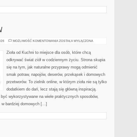
W
ŚWIAT
026
MOŻLIWOŚĆ KOMENTOWANIA
ZOSTAŁA WYŁĄCZONA
PRZYPRAW
Zioła od Kuchni to miejsce dla osób, które chcą
odkrywać świat ziół w codziennym życiu. Strona skupia
się na tym, jak naturalne przyprawy mogą odmienić
smak potraw, napojów, deserów, przekąsek i domowych
przetworów. To zielnik online, w którym zioła nie są tylko
dodatkiem do dań, lecz stają się główną inspiracją.
ą być wykorzystywane na wiele praktycznych sposobów,
 i w bardziej domowych […]