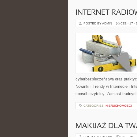
INTERNET RADIO
POSTED BY ADMIN
CZE - 17 -
cyberbezpieczeństwa oraz praktyc
Nowinki i Trendy w Internecie i In
sposób czytelny. Zamiast trudnych 
CATEGORIES:
NIERUCHOMOŚCI
MAKIJAŻ DLA TW
POSTED BY ADMIN
CZE - 15 -