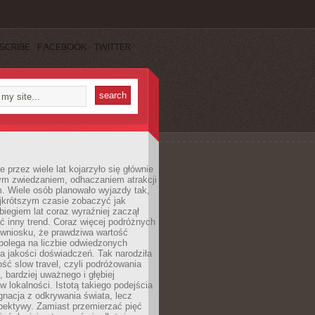
SCRIBE
FACEBOOK
TWITTER
 przez wiele lat kojarzyło się głównie
ym zwiedzaniem, odhaczaniem atrakcji
. Wiele osób planowało wyjazdy tak,
ajkrótszym czasie zobaczyć jak
 biegiem lat coraz wyraźniej zaczął
ć inny trend. Coraz więcej podróżnych
 wniosku, że prawdziwa wartość
polega na liczbie odwiedzonych
na jakości doświadczeń. Tak narodziła
ość slow travel, czyli podróżowania
, bardziej uważnego i głębiej
 lokalności. Istotą takiego podejścia
ygnacja z odkrywania świata, lecz
pektywy. Zamiast przemierzać pięć