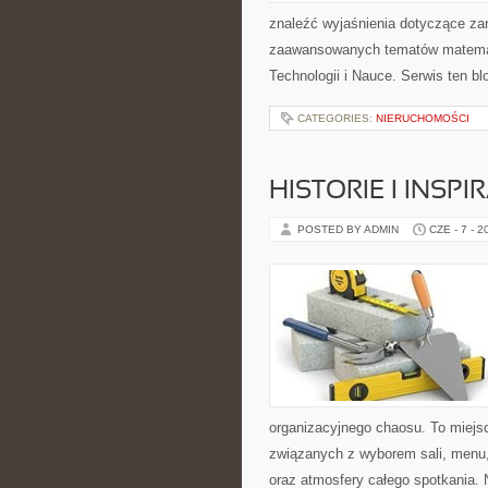
znaleźć wyjaśnienia dotyczące za
zaawansowanych tematów matema
Technologii i Nauce. Serwis ten 
CATEGORIES:
NIERUCHOMOŚCI
HISTORIE I INSP
POSTED BY ADMIN
CZE - 7 - 2
organizacyjnego chaosu. To miejsc
związanych z wyborem sali, menu, 
oraz atmosfery całego spotkania. 