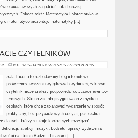
równo podstawowych zagadnień, jak i bardziej
tycznych. Zobacz także Matematyka i Matematyka w
blog o matematyce prezentuje matematykę […]
IRACJE CZYTELNIKÓW
HISTORIE
026
MOŻLIWOŚĆ KOMENTOWANIA
ZOSTAŁA WYŁĄCZONA
I
INSPIRACJE
CZYTELNIKÓW
Sala Lacerta to rozbudowany blog internetowy
poświęcony tworzeniu wyjątkowych wydarzeń, w którym
czytelnik może znaleźć podpowiedzi dotyczące eventów
firmowych. Strona została przygotowana z myślą o
osobach, które chcą zaplanować wydarzenie w sposób
praktyczny, bez przypadkowych decyzji, pośpiechu i
e dla tych, którzy szukają konkretnych rozwiązań
dekoracji, atrakcji, muzyki, budżetu, oprawy wydarzenia
Nowości na stronie Budżet i Finanse i […]