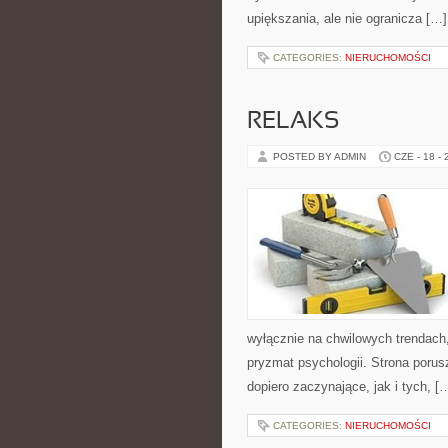
upiększania, ale nie ogranicza […]
CATEGORIES:
NIERUCHOMOŚCI
RELAKS
POSTED BY ADMIN
CZE - 18 -
wyłącznie na chwilowych trendach,
pryzmat psychologii. Strona poru
dopiero zaczynające, jak i tych, [
CATEGORIES:
NIERUCHOMOŚCI