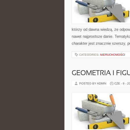
którzy od dawna wiedzą, że odpowi
nawet najprostsze danie. Tematyka 
charakter jest znacznie szerszy, 
CATEGORIES:
NIERUCHOMOŚCI
GEOMETRIA I FIG
POSTED BY ADMIN
CZE - 9 - 2