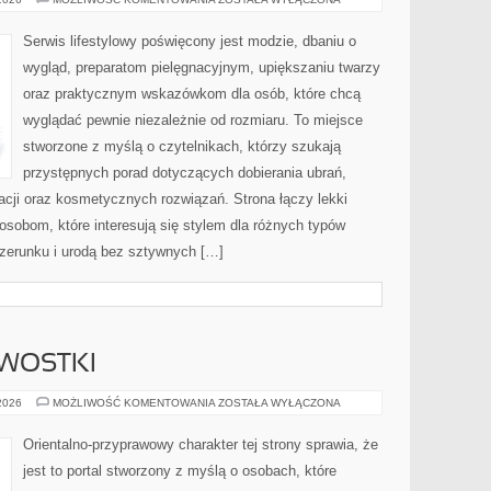
DLA
TWARZY
PLUS
Serwis lifestylowy poświęcony jest modzie, dbaniu o
SIZE
wygląd, preparatom pielęgnacyjnym, upiększaniu twarzy
oraz praktycznym wskazówkom dla osób, które chcą
wyglądać pewnie niezależnie od rozmiaru. To miejsce
stworzone z myślą o czytelnikach, którzy szukają
przystępnych porad dotyczących dobierania ubrań,
racji oraz kosmetycznych rozwiązań. Strona łączy lekki
 osobom, które interesują się stylem dla różnych typów
zerunku i urodą bez sztywnych […]
AWOSTKI
HISTORIA
 2026
MOŻLIWOŚĆ KOMENTOWANIA
ZOSTAŁA WYŁĄCZONA
I
CIEKAWOSTKI
Orientalno-przyprawowy charakter tej strony sprawia, że
jest to portal stworzony z myślą o osobach, które