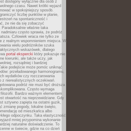
jest dostępny wyłącznie dla osób z
 wolnego czasu. Nawet krótki wyjazd
nować w spokojniejszy sposób.
raniczyć liczbę punktów w planie,
estrzeń na spontaniczność i
ć, że nie da się zobaczyć
 Paradoksalnie właśnie taka
 nadmiaru często sprawia, że podróż
gatsza. Człowiek wraca nie tylko ze
ale z realnym wspomnieniem miejsca. W
owania wielu podróżników szuka
 praktycznych wskazówek, dlatego
bywa
portal ekspercki
który pokazuje nie
ne kierunki, ale także uczy, jak
olniej, rozsądniej i bardziej
Takie podejście może pomóc uniknąć
ędów: przeładowanego harmonogramu,
ych wydatków czy rozczarowania
 z nierealistycznych oczekiwań.
gotowana podróż nie musi być droższa
j skomplikowana. Często wymaga
j filozofii. Bardzo ważnym elementem
jest otwartość na nieprzewidziane. Gdy
est sztywno zapięta na ostatni guzik,
jąć zmianę pogody, lokalne święto,
omendację od mieszkańca albo
ykłego odpoczynku. Taka elastyczność
 wyjazd mniej przypomina wykonanie
ardziej naturalne doświadczenie. To
cenne w świecie, gdzie na co dzień