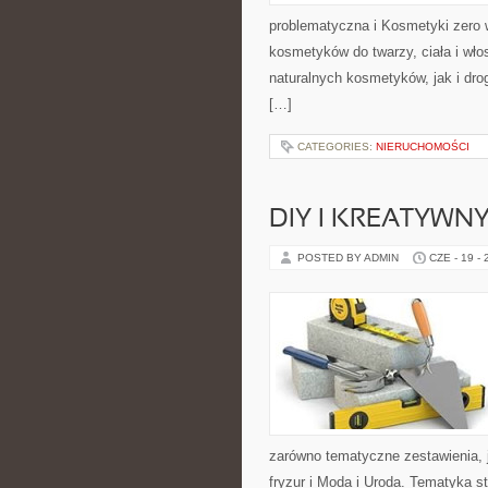
problematyczna i Kosmetyki zero
kosmetyków do twarzy, ciała i wł
naturalnych kosmetyków, jak i dr
[…]
CATEGORIES:
NIERUCHOMOŚCI
DIY I KREATYWN
POSTED BY ADMIN
CZE - 19 -
zarówno tematyczne zestawienia, 
fryzur i Moda i Uroda. Tematyka s