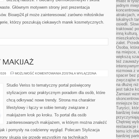
miast w tydz
jednym miej
 waste. Głównym motywem strony jest prezentacja
koncentrować
osów. Bioarp24.pl może zainteresować zarówno miłośników
atrakcjach, 
lokalnych ta
ogerie, którzy poszukują ciekawych marek kosmetycznych.
osiedli. Slo
traktować po
inną kulturą
mieszkańców
zalet. Prze
Osoba, która
na miejsce, 
większą sza
też zauważyć
Y MAKIJAŻ
intensywnym
rozmowa z w
DIY
 2026
MOŻLIWOŚĆ KOMENTOWANIA
ZOSTAŁA WYŁĄCZONA
spacer bez 
I
zwyczajów m
KREATYWNY
MAKIJAŻ
na dłużej ni
Studio Veriss to tematyczny portal poświęcony
jest także k
stylizacjom oraz praktycznym poradom dla osób, które
Zamiast wzm
skoncentrow
chcą odkrywać nowe trendy. Strona ma charakter
mniejsze biz
lifestylowy i łączy w sobie tematy związane z
Turyści, któ
bardziej świ
makijażem krok po kroku. To portal dla osób
przyczyniają
Chętniej wyb
zainteresowanych makijażem, w którym można znaleźć
restauracje 
jak i pomysły na codzienny wygląd. Polecam Stylizacja
temu ich obe
bardziej par
trony skupia się przede wszystkim na technikach