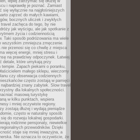
ień, lepiej zatrzymać się dłużej w
scu i naprawdę je poznać. Zamiast
 się wyłącznie na najgłośniejszych
warto zajrzeć do małych kawiarni,
rgów, bocznych uliczek i zwykłych
w travel zachęca do tego, by nie
dróży jak wyścigu, ale jak spotkanie z
, rytmem życia i codziennością
. Taki sposób podróżowania ma wiele
de wszystkim zmniejsza zmęczenie.
 nie przenosi się co chwilę z miejsca
ma więcej energii, mniej stresu i
nsę na prawdziwy odpoczynek. Łatwiej
 detale, które umykają przy
 tempie. Zapach piekarni o poranku,
łaścicielem małego sklepu, wieczorny
planu czy obserwacja codziennych
ieszkańców często zostają w pamięci
ż najbardziej znany zabytek. Slow travel
orzystny dla lokalnych społeczności.
acniać masową turystykę
aną w kilku punktach, wspiera
nesy i mniej oczywiste regiony.
rzy zostają dłużej i wydają pieniądze
adomie, często w naturalny sposób
 się do rozwoju lokalnej gospodarki.
ierają rodzinne pensjonaty, niewielkie
i regionalnych przewodników. Dzięki
cność staje się mniej inwazyjna, a
tnerska. Nie oznacza to oczywiście, że