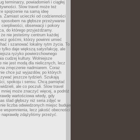
g terminarzy, powiadomień i ciągłej
ktywności. Slow travel może też
ze spojrzenie na samą ideę
a. Zamiast ucieczki od codzienności
no sposobem na głębsze przeżywanie
 cierpliwości, obserwacji i pokory
ca, do którego przyjeżdżamy.
 że nie jesteśmy centrum każdej
 lecz gośćmi, którzy powinni umieć
chać i szanować lokalny rytm życia. To
e tylko daje większą satysfakcję, ale
iejsza ryzyko powierzchownego
a cudzej kultury. Wolniejsze
 nie jest modą dla nielicznych, lecz
 na zmęczenie nadmiarem. Coraz
nie chce już wyjazdów, po których
czywać jeszcze tydzień. Szukają
ci, spokoju i sensu. Chcą pamiętać
 widzieli, ale co poczuli. Slow travel
 mniej może znaczyć więcej, a podróż
prawdę wartościowa wtedy, gdy
as ślad głębszy niż seria zdjęć w
o nie liczba odwiedzonych miejsc buduje
ze wspomnienia, lecz jakość obecności
e naprawdę zdążyliśmy przeżyć.