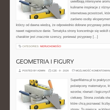
uwielbiają intensywne aroma
kulinarne inspiracje z różny
internetowa przestrzeń, kt
zarówno osoby eksperymentu
którzy od dawna wiedzą, że odpowiednio dobrane przyprawy potraf
nawet najprostsze danie. Tematyka strony koncentruje się wokół or
charakter jest znacznie szerszy, ponieważ przyprawy […]
CATEGORIES:
NIERUCHOMOŚCI
GEOMETRIA I FIGURY
POSTED BY ADMIN
CZE - 9 - 2026
MOŻLIWOŚĆ KOMENTOWAN
SuperMatma.pl to praktyczn
poświęcony matematyce, któ
wzorów, równań i logicznyc
ciekawy. Strona została st
które chcą poznawać liczby 
strony. To miejsce, w któr