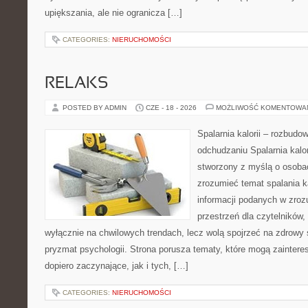
upiększania, ale nie ogranicza […]
CATEGORIES:
NIERUCHOMOŚCI
RELAKS
POSTED BY ADMIN
CZE - 18 - 2026
MOŻLIWOŚĆ KOMENTOWA
Spalarnia kalorii – rozbud
odchudzaniu Spalarnia kalor
stworzony z myślą o osobac
zrozumieć temat spalania ka
informacji podanych w zroz
przestrzeń dla czytelników,
wyłącznie na chwilowych trendach, lecz wolą spojrzeć na zdrowy s
pryzmat psychologii. Strona porusza tematy, które mogą zainter
dopiero zaczynające, jak i tych, […]
CATEGORIES:
NIERUCHOMOŚCI