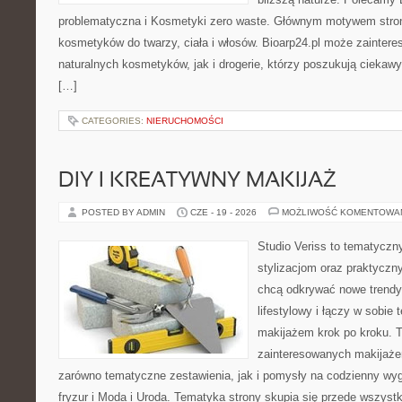
problematyczna i Kosmetyki zero waste. Głównym motywem stron
kosmetyków do twarzy, ciała i włosów. Bioarp24.pl może zainter
naturalnych kosmetyków, jak i drogerie, którzy poszukują cieka
[…]
CATEGORIES:
NIERUCHOMOŚCI
DIY I KREATYWNY MAKIJAŻ
POSTED BY ADMIN
CZE - 19 - 2026
MOŻLIWOŚĆ KOMENTOWA
Studio Veriss to tematyczn
stylizacjom oraz praktyczn
chcą odkrywać nowe trendy
lifestylowy i łączy w sobie
makijażem krok po kroku. T
zainteresowanych makijaż
zarówno tematyczne zestawienia, jak i pomysły na codzienny wyg
fryzur i Moda i Uroda. Tematyka strony skupia się przede wszyst