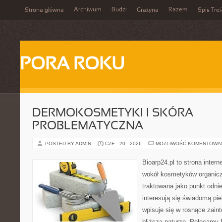
Archiwum
Budzi
Razem
Strona główna
Grażyna
Spis Treś
PORA ROKU
DERMOKOSMETYKI I SKÓRA
PROBLEMATYCZNA
POSTED BY ADMIN
CZE - 20 - 2026
MOŻLIWOŚĆ KOMENTOWA
Bioarp24.pl to strona intern
wokół kosmetyków organic
traktowana jako punkt odnie
interesują się świadomą pie
wpisuje się w rosnące zain
bliższą naturze. Polecamy