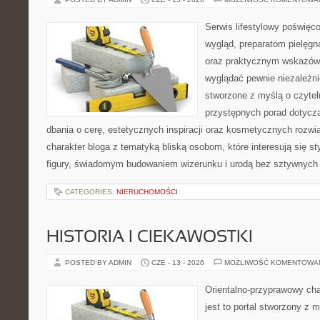
Serwis lifestylowy poświęco
wygląd, preparatom pielęgn
oraz praktycznym wskazówk
wyglądać pewnie niezależni
stworzone z myślą o czytel
przystępnych porad dotyczą
dbania o cerę, estetycznych inspiracji oraz kosmetycznych rozwią
charakter bloga z tematyką bliską osobom, które interesują się s
figury, świadomym budowaniem wizerunku i urodą bez sztywnych
CATEGORIES:
NIERUCHOMOŚCI
HISTORIA I CIEKAWOSTKI
POSTED BY ADMIN
CZE - 13 - 2026
MOŻLIWOŚĆ KOMENTOWA
Orientalno-przyprawowy char
jest to portal stworzony z 