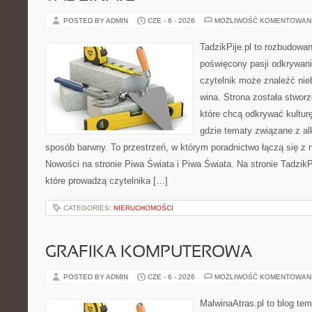
POSTED BY ADMIN
CZE - 6 - 2026
MOŻLIWOŚĆ KOMENTOWAN
TadzikPije.pl to rozbudowa
poświęcony pasji odkrywan
czytelnik może znaleźć nie
wina. Strona została stwor
które chcą odkrywać kulturę
gdzie tematy związane z a
sposób barwny. To przestrzeń, w którym poradnictwo łączą się 
Nowości na stronie Piwa Świata i Piwa Świata. Na stronie TadzikP
które prowadzą czytelnika […]
CATEGORIES:
NIERUCHOMOŚCI
GRAFIKA KOMPUTEROWA
POSTED BY ADMIN
CZE - 6 - 2026
MOŻLIWOŚĆ KOMENTOWAN
MalwinaAtras.pl to blog te