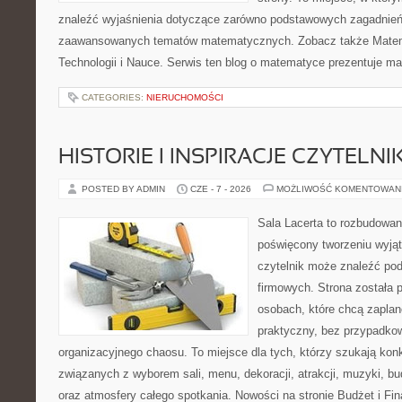
znaleźć wyjaśnienia dotyczące zarówno podstawowych zagadnień, 
zaawansowanych tematów matematycznych. Zobacz także Mate
Technologii i Nauce. Serwis ten blog o matematyce prezentuje m
CATEGORIES:
NIERUCHOMOŚCI
HISTORIE I INSPIRACJE CZYTELN
POSTED BY ADMIN
CZE - 7 - 2026
MOŻLIWOŚĆ KOMENTOWAN
Sala Lacerta to rozbudowan
poświęcony tworzeniu wyją
czytelnik może znaleźć po
firmowych. Strona została 
osobach, które chcą zapla
praktyczny, bez przypadkow
organizacyjnego chaosu. To miejsce dla tych, którzy szukają kon
związanych z wyborem sali, menu, dekoracji, atrakcji, muzyki, b
oraz atmosfery całego spotkania. Nowości na stronie Budżet i Fin