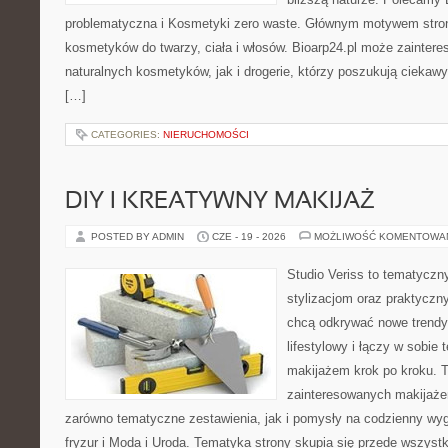
problematyczna i Kosmetyki zero waste. Głównym motywem stron
kosmetyków do twarzy, ciała i włosów. Bioarp24.pl może zainter
naturalnych kosmetyków, jak i drogerie, którzy poszukują cieka
[…]
CATEGORIES:
NIERUCHOMOŚCI
DIY I KREATYWNY MAKIJAŻ
POSTED BY ADMIN
CZE - 19 - 2026
MOŻLIWOŚĆ KOMENTOWA
Studio Veriss to tematyczn
stylizacjom oraz praktyczn
chcą odkrywać nowe trendy
lifestylowy i łączy w sobie
makijażem krok po kroku. T
zainteresowanych makijaż
zarówno tematyczne zestawienia, jak i pomysły na codzienny wyg
fryzur i Moda i Uroda. Tematyka strony skupia się przede wszyst