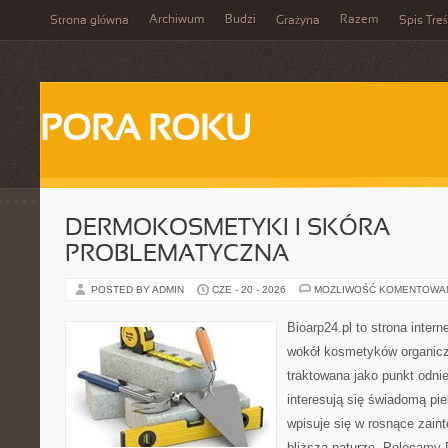
Archiwum
Budzi
Razem
Strona główna
Grażyna
Spis Treś
PORA ROKU
DERMOKOSMETYKI I SKÓRA
PROBLEMATYCZNA
POSTED BY ADMIN
CZE - 20 - 2026
MOŻLIWOŚĆ KOMENTOWA
Bioarp24.pl to strona intern
wokół kosmetyków organic
traktowana jako punkt odnie
interesują się świadomą pie
wpisuje się w rosnące zain
bliższą naturze. Polecamy