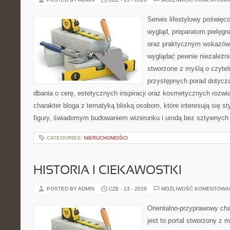
Serwis lifestylowy poświęco
wygląd, preparatom pielęgn
oraz praktycznym wskazówk
wyglądać pewnie niezależni
stworzone z myślą o czytel
przystępnych porad dotyczą
dbania o cerę, estetycznych inspiracji oraz kosmetycznych rozwią
charakter bloga z tematyką bliską osobom, które interesują się s
figury, świadomym budowaniem wizerunku i urodą bez sztywnych
CATEGORIES:
NIERUCHOMOŚCI
HISTORIA I CIEKAWOSTKI
POSTED BY ADMIN
CZE - 13 - 2026
MOŻLIWOŚĆ KOMENTOWA
Orientalno-przyprawowy char
jest to portal stworzony z 