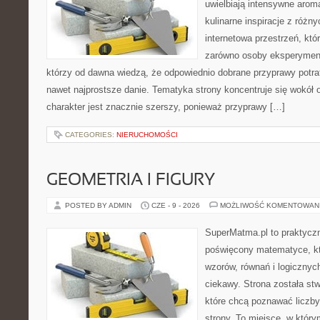
uwielbiają intensywne aroma
kulinarne inspiracje z różny
internetowa przestrzeń, kt
zarówno osoby eksperymentu
którzy od dawna wiedzą, że odpowiednio dobrane przyprawy potraf
nawet najprostsze danie. Tematyka strony koncentruje się wokół or
charakter jest znacznie szerszy, ponieważ przyprawy […]
CATEGORIES:
NIERUCHOMOŚCI
GEOMETRIA I FIGURY
POSTED BY ADMIN
CZE - 9 - 2026
MOŻLIWOŚĆ KOMENTOWAN
SuperMatma.pl to praktyczn
poświęcony matematyce, któ
wzorów, równań i logicznyc
ciekawy. Strona została st
które chcą poznawać liczby 
strony. To miejsce, w któr