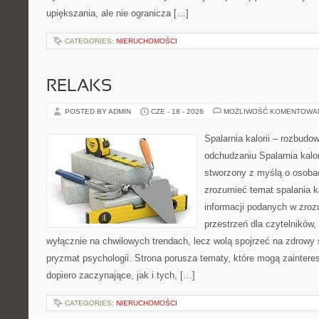
upiększania, ale nie ogranicza […]
CATEGORIES:
NIERUCHOMOŚCI
RELAKS
POSTED BY ADMIN
CZE - 18 - 2026
MOŻLIWOŚĆ KOMENTOWA
Spalarnia kalorii – rozbud
odchudzaniu Spalarnia kalor
stworzony z myślą o osobac
zrozumieć temat spalania ka
informacji podanych w zroz
przestrzeń dla czytelników,
wyłącznie na chwilowych trendach, lecz wolą spojrzeć na zdrowy s
pryzmat psychologii. Strona porusza tematy, które mogą zainter
dopiero zaczynające, jak i tych, […]
CATEGORIES:
NIERUCHOMOŚCI