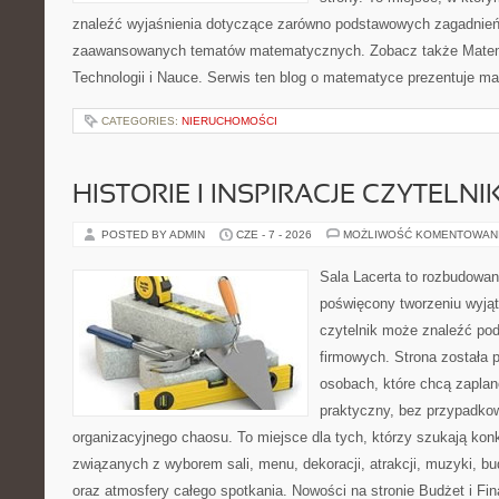
znaleźć wyjaśnienia dotyczące zarówno podstawowych zagadnień, 
zaawansowanych tematów matematycznych. Zobacz także Mate
Technologii i Nauce. Serwis ten blog o matematyce prezentuje m
CATEGORIES:
NIERUCHOMOŚCI
HISTORIE I INSPIRACJE CZYTELN
POSTED BY ADMIN
CZE - 7 - 2026
MOŻLIWOŚĆ KOMENTOWAN
Sala Lacerta to rozbudowan
poświęcony tworzeniu wyją
czytelnik może znaleźć po
firmowych. Strona została 
osobach, które chcą zapla
praktyczny, bez przypadkow
organizacyjnego chaosu. To miejsce dla tych, którzy szukają kon
związanych z wyborem sali, menu, dekoracji, atrakcji, muzyki, b
oraz atmosfery całego spotkania. Nowości na stronie Budżet i Fin