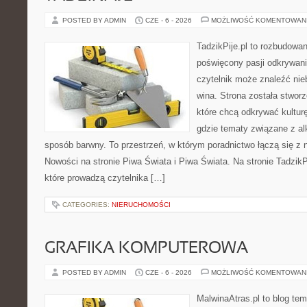
POSTED BY ADMIN
CZE - 6 - 2026
MOŻLIWOŚĆ KOMENTOWAN
TadzikPije.pl to rozbudowa
poświęcony pasji odkrywan
czytelnik może znaleźć nie
wina. Strona została stwor
które chcą odkrywać kulturę
gdzie tematy związane z a
sposób barwny. To przestrzeń, w którym poradnictwo łączą się 
Nowości na stronie Piwa Świata i Piwa Świata. Na stronie TadzikP
które prowadzą czytelnika […]
CATEGORIES:
NIERUCHOMOŚCI
GRAFIKA KOMPUTEROWA
POSTED BY ADMIN
CZE - 6 - 2026
MOŻLIWOŚĆ KOMENTOWAN
MalwinaAtras.pl to blog te