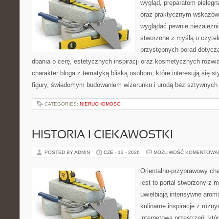
wygląd, preparatom pielęgn
oraz praktycznym wskazówk
wyglądać pewnie niezależni
stworzone z myślą o czytel
przystępnych porad dotyczą
dbania o cerę, estetycznych inspiracji oraz kosmetycznych rozwią
charakter bloga z tematyką bliską osobom, które interesują się s
figury, świadomym budowaniem wizerunku i urodą bez sztywnych
CATEGORIES:
NIERUCHOMOŚCI
HISTORIA I CIEKAWOSTKI
POSTED BY ADMIN
CZE - 13 - 2026
MOŻLIWOŚĆ KOMENTOWA
Orientalno-przyprawowy char
jest to portal stworzony z 
uwielbiają intensywne aroma
kulinarne inspiracje z różny
internetowa przestrzeń, kt