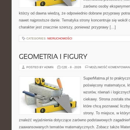
zarówno osoby eksperymentu
którzy od dawna wiedzą, że odpowiednio dobrane przyprawy potraf
nawet najprostsze danie. Tematyka strony koncentruje się wokół or
charakter jest znacznie szerszy, ponieważ przyprawy […]
CATEGORIES:
NIERUCHOMOŚCI
GEOMETRIA I FIGURY
POSTED BY ADMIN
CZE - 9 - 2026
MOŻLIWOŚĆ KOMENTOWAN
SuperMatma.pl to praktyczn
poświęcony matematyce, któ
wzorów, równań i logicznyc
ciekawy. Strona została st
które chcą poznawać liczby 
strony. To miejsce, w któr
znaleźć wyjaśnienia dotyczące zarówno podstawowych zagadnień, 
zaawansowanych tematów matematycznych. Zobacz także Mate