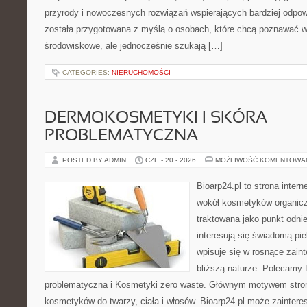
przyrody i nowoczesnych rozwiązań wspierających bardziej odpowi
została przygotowana z myślą o osobach, które chcą poznawać 
środowiskowe, ale jednocześnie szukają […]
CATEGORIES:
NIERUCHOMOŚCI
DERMOKOSMETYKI I SKÓRA
PROBLEMATYCZNA
POSTED BY ADMIN
CZE - 20 - 2026
MOŻLIWOŚĆ KOMENTOWA
Bioarp24.pl to strona intern
wokół kosmetyków organic
traktowana jako punkt odnie
interesują się świadomą pie
wpisuje się w rosnące zain
bliższą naturze. Polecamy
problematyczna i Kosmetyki zero waste. Głównym motywem stron
kosmetyków do twarzy, ciała i włosów. Bioarp24.pl może zainter