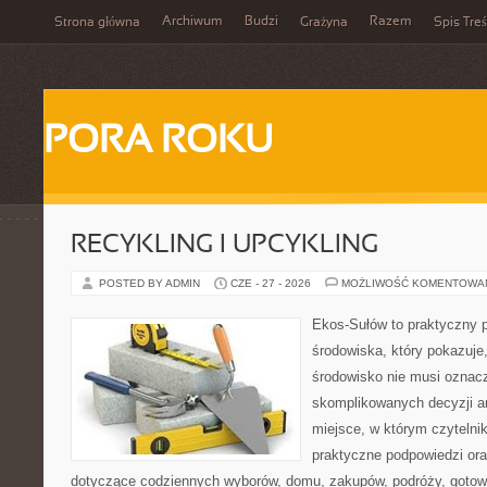
Archiwum
Budzi
Razem
Strona główna
Grażyna
Spis Treś
PORA ROKU
RECYKLING I UPCYKLING
POSTED BY ADMIN
CZE - 27 - 2026
MOŻLIWOŚĆ KOMENTOWA
Ekos-Sułów to praktyczny p
środowiska, który pokazuje
środowisko nie musi oznac
skomplikowanych decyzji a
miejsce, w którym czyteln
praktyczne podpowiedzi ora
dotyczące codziennych wyborów, domu, zakupów, podróży, gotowan