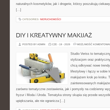
naturalnych kosmetyków, jak i drogerie, którzy poszukują cieka
[…]
CATEGORIES:
NIERUCHOMOŚCI
DIY I KREATYWNY MAKIJAŻ
POSTED BY ADMIN
CZE - 19 - 2026
MOŻLIWOŚĆ KOMENTOWA
Studio Veriss to tematyczn
stylizacjom oraz praktyczn
chcą odkrywać nowe trendy
lifestylowy i łączy w sobie
makijażem krok po kroku. T
zainteresowanych makijaż
zarówno tematyczne zestawienia, jak i pomysły na codzienny wyg
fryzur i Moda i Uroda. Tematyka strony skupia się przede wszyst
upiększania, ale nie ogranicza […]