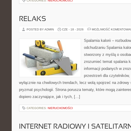
CATEGORIES:
NIERUCHOMOŚCI
RELAKS
POSTED BY ADMIN
CZE - 18 - 2026
MOŻLIWOŚĆ KOMENTOWA
Spalarnia kalorii – rozbud
odchudzaniu Spalarnia kalor
stworzony z myślą o osobac
zrozumieć temat spalania ka
informacji podanych w zroz
przestrzeń dla czytelników,
wyłącznie na chwilowych trendach, lecz wolą spojrzeć na zdrowy s
pryzmat psychologii. Strona porusza tematy, które mogą zainter
dopiero zaczynające, jak i tych, […]
CATEGORIES:
NIERUCHOMOŚCI
INTERNET RADIOWY I SATELITAR