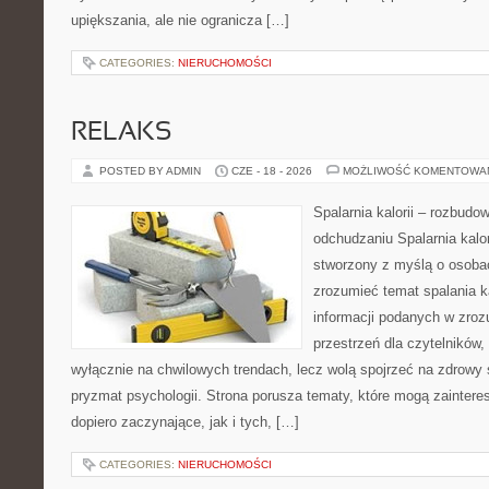
upiększania, ale nie ogranicza […]
CATEGORIES:
NIERUCHOMOŚCI
RELAKS
POSTED BY ADMIN
CZE - 18 - 2026
MOŻLIWOŚĆ KOMENTOWA
Spalarnia kalorii – rozbud
odchudzaniu Spalarnia kalor
stworzony z myślą o osobac
zrozumieć temat spalania ka
informacji podanych w zroz
przestrzeń dla czytelników,
wyłącznie na chwilowych trendach, lecz wolą spojrzeć na zdrowy s
pryzmat psychologii. Strona porusza tematy, które mogą zainter
dopiero zaczynające, jak i tych, […]
CATEGORIES:
NIERUCHOMOŚCI