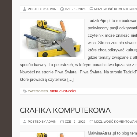
POSTED BY ADMIN
CZE - 6 - 2026
MOŻLIWOŚĆ KOMENTOWAN
TadzikPije.pl to rozbudowa
poświęcony pasji odkrywan
czytelnik może znaleźć nie
wina. Strona została stwor
które chcą odkrywać kulturę
gdzie tematy związane z a
sposób barwny. To przestrzeń, w którym poradnictwo łączą się 
Nowości na stronie Piwa Świata i Piwa Świata. Na stronie TadzikP
które prowadzą czytelnika […]
CATEGORIES:
NIERUCHOMOŚCI
GRAFIKA KOMPUTEROWA
POSTED BY ADMIN
CZE - 6 - 2026
MOŻLIWOŚĆ KOMENTOWAN
MalwinaAtras.pl to blog te