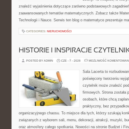
znaleźć wyjaśnienia dotyczące zarówno podstawowych zagadnień, 
zaawansowanych tematów matematycznych. Zobacz także Mate
Technologii i Nauce. Serwis ten blog o matematyce prezentuje m
CATEGORIES:
NIERUCHOMOŚCI
HISTORIE I INSPIRACJE CZYTELN
POSTED BY ADMIN
CZE - 7 - 2026
MOŻLIWOŚĆ KOMENTOWAN
Sala Lacerta to rozbudowan
poświęcony tworzeniu wyją
czytelnik może znaleźć po
firmowych. Strona została 
osobach, które chcą zapla
praktyczny, bez przypadkow
organizacyjnego chaosu. To miejsce dla tych, którzy szukają kon
związanych z wyborem sali, menu, dekoracji, atrakcji, muzyki, b
oraz atmosfery całego spotkania. Nowości na stronie Budżet i Fin