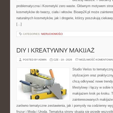
problematyczna i Kosmetyki zero waste. Głównym motywem stron
kosmetyków do twarzy, ciała i włosów. Bioarp24.pl może zainter
naturalnych kosmetyków, jak i drogerie, którzy poszukują cieka
[…]
CATEGORIES:
NIERUCHOMOŚCI
DIY I KREATYWNY MAKIJAŻ
POSTED BY ADMIN
CZE - 19 - 2026
MOŻLIWOŚĆ KOMENTOWA
Studio Veriss to tematyczn
stylizacjom oraz praktyczn
chcą odkrywać nowe trendy
lifestylowy i łączy w sobie
makijażem krok po kroku. T
zainteresowanych makijaż
zarówno tematyczne zestawienia, jak i pomysły na codzienny wyg
fryzur i Moda i Uroda. Tematyka strony skupia się przede wszyst