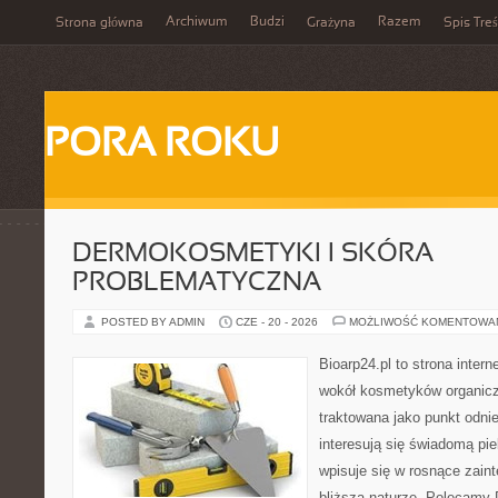
Archiwum
Budzi
Razem
Strona główna
Grażyna
Spis Treś
PORA ROKU
DERMOKOSMETYKI I SKÓRA
PROBLEMATYCZNA
POSTED BY ADMIN
CZE - 20 - 2026
MOŻLIWOŚĆ KOMENTOWA
Bioarp24.pl to strona intern
wokół kosmetyków organic
traktowana jako punkt odnie
interesują się świadomą pie
wpisuje się w rosnące zain
bliższą naturze. Polecamy