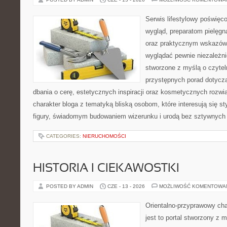
Serwis lifestylowy poświęco
wygląd, preparatom pielęgn
oraz praktycznym wskazówk
wyglądać pewnie niezależni
stworzone z myślą o czytel
przystępnych porad dotyczą
dbania o cerę, estetycznych inspiracji oraz kosmetycznych rozwią
charakter bloga z tematyką bliską osobom, które interesują się s
figury, świadomym budowaniem wizerunku i urodą bez sztywnych
CATEGORIES:
NIERUCHOMOŚCI
HISTORIA I CIEKAWOSTKI
POSTED BY ADMIN
CZE - 13 - 2026
MOŻLIWOŚĆ KOMENTOWA
Orientalno-przyprawowy char
jest to portal stworzony z 