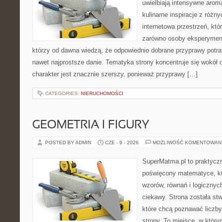
uwielbiają intensywne aroma
kulinarne inspiracje z różny
internetowa przestrzeń, kt
zarówno osoby eksperymentu
którzy od dawna wiedzą, że odpowiednio dobrane przyprawy potraf
nawet najprostsze danie. Tematyka strony koncentruje się wokół or
charakter jest znacznie szerszy, ponieważ przyprawy […]
CATEGORIES:
NIERUCHOMOŚCI
GEOMETRIA I FIGURY
POSTED BY ADMIN
CZE - 9 - 2026
MOŻLIWOŚĆ KOMENTOWAN
SuperMatma.pl to praktyczn
poświęcony matematyce, któ
wzorów, równań i logicznyc
ciekawy. Strona została st
które chcą poznawać liczby 
strony. To miejsce, w któr