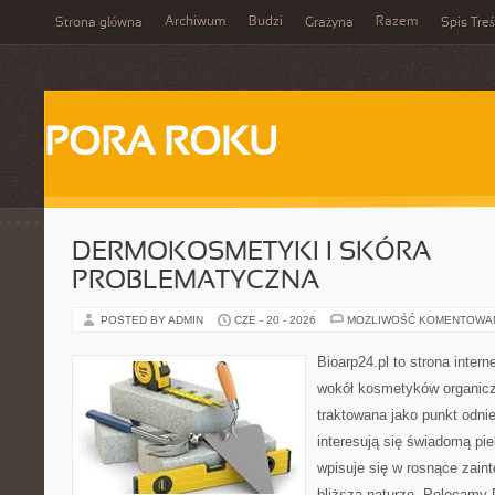
Archiwum
Budzi
Razem
Strona główna
Grażyna
Spis Treś
PORA ROKU
DERMOKOSMETYKI I SKÓRA
PROBLEMATYCZNA
POSTED BY ADMIN
CZE - 20 - 2026
MOŻLIWOŚĆ KOMENTOWA
Bioarp24.pl to strona intern
wokół kosmetyków organic
traktowana jako punkt odnie
interesują się świadomą pie
wpisuje się w rosnące zain
bliższą naturze. Polecamy