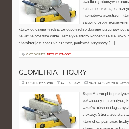
uwielbiają intensywne aroma
kulinarne inspiracje z różny
internetowa przestrzeń, kt
zarówno osoby eksperymentu
którzy od dawna wiedzą, że odpowiednio dobrane przyprawy potraf
nawet najprostsze danie. Tematyka strony koncentruje się wokół or
charakter jest znacznie szerszy, ponieważ przyprawy […]
CATEGORIES:
NIERUCHOMOŚCI
GEOMETRIA I FIGURY
POSTED BY ADMIN
CZE - 9 - 2026
MOŻLIWOŚĆ KOMENTOWAN
SuperMatma.pl to praktyczn
poświęcony matematyce, któ
wzorów, równań i logicznyc
ciekawy. Strona została st
które chcą poznawać liczby 
strony. To miejsce, w któr