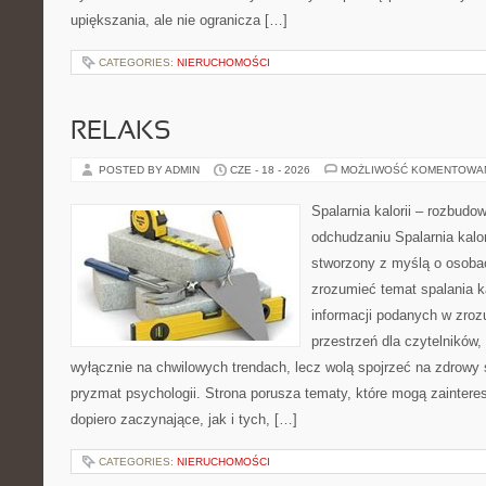
upiększania, ale nie ogranicza […]
CATEGORIES:
NIERUCHOMOŚCI
RELAKS
POSTED BY ADMIN
CZE - 18 - 2026
MOŻLIWOŚĆ KOMENTOWA
Spalarnia kalorii – rozbud
odchudzaniu Spalarnia kalor
stworzony z myślą o osobac
zrozumieć temat spalania ka
informacji podanych w zroz
przestrzeń dla czytelników,
wyłącznie na chwilowych trendach, lecz wolą spojrzeć na zdrowy s
pryzmat psychologii. Strona porusza tematy, które mogą zainter
dopiero zaczynające, jak i tych, […]
CATEGORIES:
NIERUCHOMOŚCI