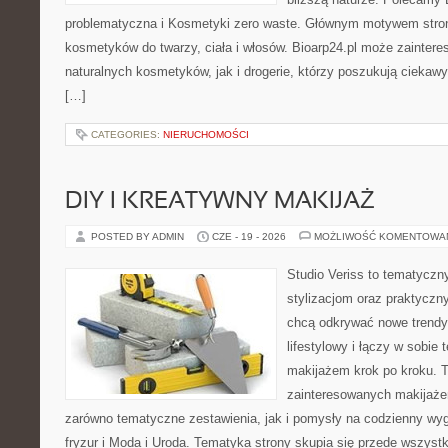
problematyczna i Kosmetyki zero waste. Głównym motywem stron
kosmetyków do twarzy, ciała i włosów. Bioarp24.pl może zainter
naturalnych kosmetyków, jak i drogerie, którzy poszukują cieka
[…]
CATEGORIES:
NIERUCHOMOŚCI
DIY I KREATYWNY MAKIJAŻ
POSTED BY ADMIN
CZE - 19 - 2026
MOŻLIWOŚĆ KOMENTOWA
Studio Veriss to tematyczn
stylizacjom oraz praktyczn
chcą odkrywać nowe trendy
lifestylowy i łączy w sobie
makijażem krok po kroku. T
zainteresowanych makijaż
zarówno tematyczne zestawienia, jak i pomysły na codzienny wyg
fryzur i Moda i Uroda. Tematyka strony skupia się przede wszyst