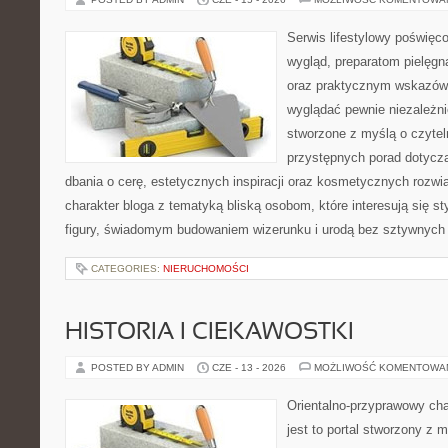
Serwis lifestylowy poświęco
wygląd, preparatom pielęgn
oraz praktycznym wskazówk
wyglądać pewnie niezależni
stworzone z myślą o czytel
przystępnych porad dotyczą
dbania o cerę, estetycznych inspiracji oraz kosmetycznych rozwią
charakter bloga z tematyką bliską osobom, które interesują się s
figury, świadomym budowaniem wizerunku i urodą bez sztywnych
CATEGORIES:
NIERUCHOMOŚCI
HISTORIA I CIEKAWOSTKI
POSTED BY ADMIN
CZE - 13 - 2026
MOŻLIWOŚĆ KOMENTOWA
Orientalno-przyprawowy char
jest to portal stworzony z 