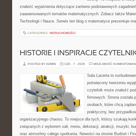
znaleźć wyjaśnienia dotyczące zarówno podstawowych zagadnień, 
zaawansowanych tematów matematycznych. Zobacz także Mate
Technologii i Nauce. Serwis ten blog o matematyce prezentuje m
CATEGORIES:
NIERUCHOMOŚCI
HISTORIE I INSPIRACJE CZYTELN
POSTED BY ADMIN
CZE - 7 - 2026
MOŻLIWOŚĆ KOMENTOWAN
Sala Lacerta to rozbudowan
poświęcony tworzeniu wyją
czytelnik może znaleźć po
firmowych. Strona została 
osobach, które chcą zapla
praktyczny, bez przypadkow
organizacyjnego chaosu. To miejsce dla tych, którzy szukają kon
związanych z wyborem sali, menu, dekoracji, atrakcji, muzyki, b
oraz atmosfery całego spotkania. Nowości na stronie Budżet i Fin