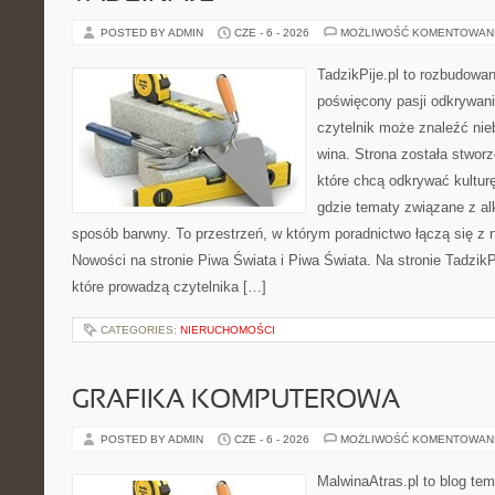
POSTED BY ADMIN
CZE - 6 - 2026
MOŻLIWOŚĆ KOMENTOWAN
TadzikPije.pl to rozbudowa
poświęcony pasji odkrywan
czytelnik może znaleźć nie
wina. Strona została stwor
które chcą odkrywać kulturę
gdzie tematy związane z a
sposób barwny. To przestrzeń, w którym poradnictwo łączą się 
Nowości na stronie Piwa Świata i Piwa Świata. Na stronie TadzikP
które prowadzą czytelnika […]
CATEGORIES:
NIERUCHOMOŚCI
GRAFIKA KOMPUTEROWA
POSTED BY ADMIN
CZE - 6 - 2026
MOŻLIWOŚĆ KOMENTOWAN
MalwinaAtras.pl to blog te