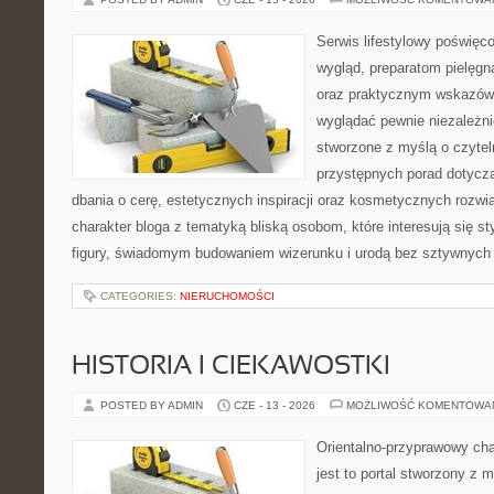
Serwis lifestylowy poświęco
wygląd, preparatom pielęgn
oraz praktycznym wskazówk
wyglądać pewnie niezależni
stworzone z myślą o czytel
przystępnych porad dotyczą
dbania o cerę, estetycznych inspiracji oraz kosmetycznych rozwią
charakter bloga z tematyką bliską osobom, które interesują się s
figury, świadomym budowaniem wizerunku i urodą bez sztywnych
CATEGORIES:
NIERUCHOMOŚCI
HISTORIA I CIEKAWOSTKI
POSTED BY ADMIN
CZE - 13 - 2026
MOŻLIWOŚĆ KOMENTOWA
Orientalno-przyprawowy char
jest to portal stworzony z 