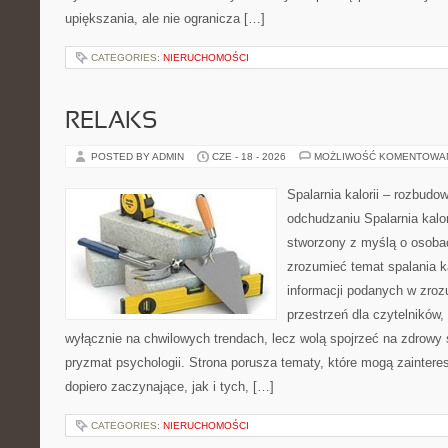
upiększania, ale nie ogranicza […]
CATEGORIES:
NIERUCHOMOŚCI
RELAKS
POSTED BY ADMIN
CZE - 18 - 2026
MOŻLIWOŚĆ KOMENTOWA
Spalarnia kalorii – rozbud
odchudzaniu Spalarnia kalor
stworzony z myślą o osobac
zrozumieć temat spalania ka
informacji podanych w zroz
przestrzeń dla czytelników,
wyłącznie na chwilowych trendach, lecz wolą spojrzeć na zdrowy s
pryzmat psychologii. Strona porusza tematy, które mogą zainter
dopiero zaczynające, jak i tych, […]
CATEGORIES:
NIERUCHOMOŚCI