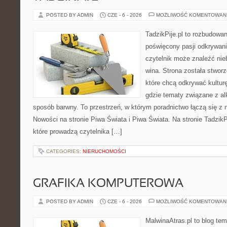
POSTED BY ADMIN
CZE - 6 - 2026
MOŻLIWOŚĆ KOMENTOWAN
TadzikPije.pl to rozbudowa
poświęcony pasji odkrywan
czytelnik może znaleźć nie
wina. Strona została stwor
które chcą odkrywać kulturę
gdzie tematy związane z a
sposób barwny. To przestrzeń, w którym poradnictwo łączą się 
Nowości na stronie Piwa Świata i Piwa Świata. Na stronie TadzikP
które prowadzą czytelnika […]
CATEGORIES:
NIERUCHOMOŚCI
GRAFIKA KOMPUTEROWA
POSTED BY ADMIN
CZE - 6 - 2026
MOŻLIWOŚĆ KOMENTOWAN
MalwinaAtras.pl to blog te