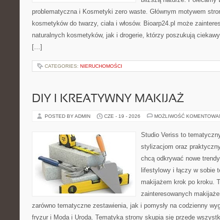
problematyczna i Kosmetyki zero waste. Głównym motywem stron
kosmetyków do twarzy, ciała i włosów. Bioarp24.pl może zainter
naturalnych kosmetyków, jak i drogerie, którzy poszukują cieka
[…]
CATEGORIES:
NIERUCHOMOŚCI
DIY I KREATYWNY MAKIJAŻ
POSTED BY ADMIN
CZE - 19 - 2026
MOŻLIWOŚĆ KOMENTOWA
Studio Veriss to tematyczn
stylizacjom oraz praktyczn
chcą odkrywać nowe trendy
lifestylowy i łączy w sobie
makijażem krok po kroku. T
zainteresowanych makijaż
zarówno tematyczne zestawienia, jak i pomysły na codzienny wyg
fryzur i Moda i Uroda. Tematyka strony skupia się przede wszyst