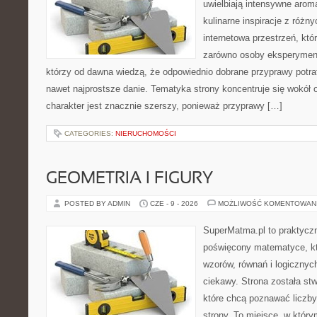
uwielbiają intensywne aroma
kulinarne inspiracje z różny
internetowa przestrzeń, kt
zarówno osoby eksperymentu
którzy od dawna wiedzą, że odpowiednio dobrane przyprawy potraf
nawet najprostsze danie. Tematyka strony koncentruje się wokół or
charakter jest znacznie szerszy, ponieważ przyprawy […]
CATEGORIES:
NIERUCHOMOŚCI
GEOMETRIA I FIGURY
POSTED BY ADMIN
CZE - 9 - 2026
MOŻLIWOŚĆ KOMENTOWAN
SuperMatma.pl to praktyczn
poświęcony matematyce, któ
wzorów, równań i logicznyc
ciekawy. Strona została st
które chcą poznawać liczby 
strony. To miejsce, w któr