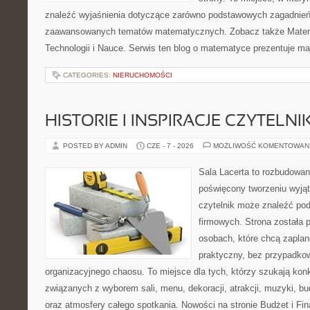
znaleźć wyjaśnienia dotyczące zarówno podstawowych zagadnień, 
zaawansowanych tematów matematycznych. Zobacz także Mate
Technologii i Nauce. Serwis ten blog o matematyce prezentuje m
CATEGORIES:
NIERUCHOMOŚCI
HISTORIE I INSPIRACJE CZYTELN
POSTED BY ADMIN
CZE - 7 - 2026
MOŻLIWOŚĆ KOMENTOWAN
Sala Lacerta to rozbudowan
poświęcony tworzeniu wyją
czytelnik może znaleźć po
firmowych. Strona została 
osobach, które chcą zapla
praktyczny, bez przypadkow
organizacyjnego chaosu. To miejsce dla tych, którzy szukają kon
związanych z wyborem sali, menu, dekoracji, atrakcji, muzyki, b
oraz atmosfery całego spotkania. Nowości na stronie Budżet i Fin