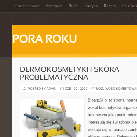
Archiwum
Budzi
Razem
Strona główna
Grażyna
Spis Treś
PORA ROKU
DERMOKOSMETYKI I SKÓRA
PROBLEMATYCZNA
POSTED BY ADMIN
CZE - 20 - 2026
MOŻLIWOŚĆ KOMENTOWA
Bioarp24.pl to strona intern
wokół kosmetyków organic
traktowana jako punkt odnie
interesują się świadomą pie
wpisuje się w rosnące zain
bliższą naturze. Polecamy