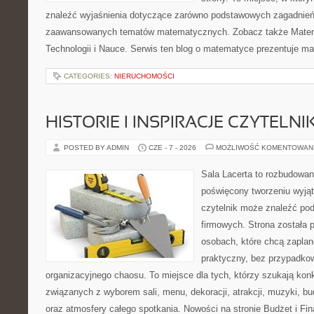
znaleźć wyjaśnienia dotyczące zarówno podstawowych zagadnień, 
zaawansowanych tematów matematycznych. Zobacz także Mate
Technologii i Nauce. Serwis ten blog o matematyce prezentuje m
CATEGORIES:
NIERUCHOMOŚCI
HISTORIE I INSPIRACJE CZYTELN
POSTED BY ADMIN
CZE - 7 - 2026
MOŻLIWOŚĆ KOMENTOWAN
Sala Lacerta to rozbudowan
poświęcony tworzeniu wyją
czytelnik może znaleźć po
firmowych. Strona została 
osobach, które chcą zapla
praktyczny, bez przypadkow
organizacyjnego chaosu. To miejsce dla tych, którzy szukają kon
związanych z wyborem sali, menu, dekoracji, atrakcji, muzyki, b
oraz atmosfery całego spotkania. Nowości na stronie Budżet i Fin