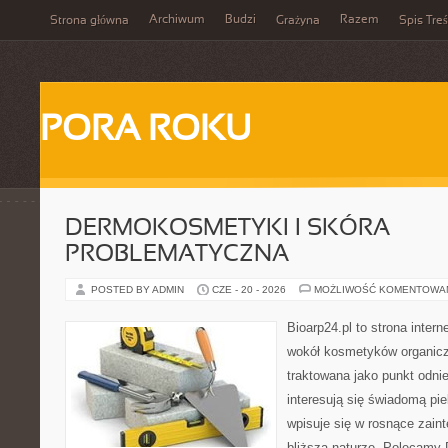
Archiwum
Budzi
Razem
Strona główna
Grażyna
Spis Treś
PORA ROKU
DERMOKOSMETYKI I SKÓRA
PROBLEMATYCZNA
POSTED BY ADMIN
CZE - 20 - 2026
MOŻLIWOŚĆ KOMENTOWA
Bioarp24.pl to strona intern
wokół kosmetyków organic
traktowana jako punkt odnie
interesują się świadomą pie
wpisuje się w rosnące zain
bliższą naturze. Polecamy