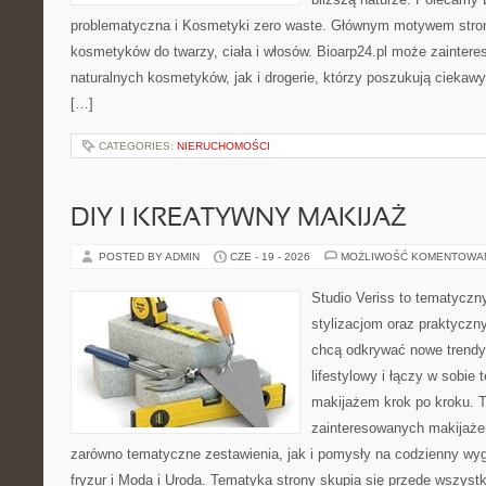
problematyczna i Kosmetyki zero waste. Głównym motywem stron
kosmetyków do twarzy, ciała i włosów. Bioarp24.pl może zainter
naturalnych kosmetyków, jak i drogerie, którzy poszukują cieka
[…]
CATEGORIES:
NIERUCHOMOŚCI
DIY I KREATYWNY MAKIJAŻ
POSTED BY ADMIN
CZE - 19 - 2026
MOŻLIWOŚĆ KOMENTOWA
Studio Veriss to tematyczn
stylizacjom oraz praktyczn
chcą odkrywać nowe trendy
lifestylowy i łączy w sobie
makijażem krok po kroku. T
zainteresowanych makijaż
zarówno tematyczne zestawienia, jak i pomysły na codzienny wyg
fryzur i Moda i Uroda. Tematyka strony skupia się przede wszyst