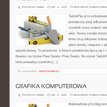
POSTED BY ADMIN
CZE - 6 - 2026
MOŻLIWOŚĆ KOMENTOWAN
TadzikPije.pl to rozbudowa
poświęcony pasji odkrywan
czytelnik może znaleźć nie
wina. Strona została stwor
które chcą odkrywać kulturę
gdzie tematy związane z a
sposób barwny. To przestrzeń, w którym poradnictwo łączą się 
Nowości na stronie Piwa Świata i Piwa Świata. Na stronie TadzikP
które prowadzą czytelnika […]
CATEGORIES:
NIERUCHOMOŚCI
GRAFIKA KOMPUTEROWA
POSTED BY ADMIN
CZE - 6 - 2026
MOŻLIWOŚĆ KOMENTOWAN
MalwinaAtras.pl to blog te