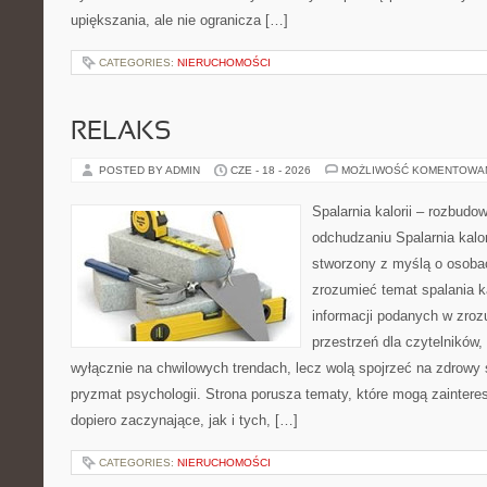
upiększania, ale nie ogranicza […]
CATEGORIES:
NIERUCHOMOŚCI
RELAKS
POSTED BY ADMIN
CZE - 18 - 2026
MOŻLIWOŚĆ KOMENTOWA
Spalarnia kalorii – rozbud
odchudzaniu Spalarnia kalor
stworzony z myślą o osobac
zrozumieć temat spalania ka
informacji podanych w zroz
przestrzeń dla czytelników,
wyłącznie na chwilowych trendach, lecz wolą spojrzeć na zdrowy s
pryzmat psychologii. Strona porusza tematy, które mogą zainter
dopiero zaczynające, jak i tych, […]
CATEGORIES:
NIERUCHOMOŚCI