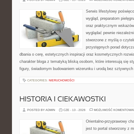
Serwis lifestylowy poświęco
wygląd, preparatom pielęgn
oraz praktycznym wskazówk
wyglądać pewnie niezależni
stworzone z myślą o czytel
przystępnych porad dotyczą
dbania o cerę, estetycznych inspiracji oraz kosmetycznych rozwią
charakter bloga z tematyką bliską osobom, które interesują się s
figury, świadomym budowaniem wizerunku i urodą bez sztywnych
CATEGORIES:
NIERUCHOMOŚCI
HISTORIA I CIEKAWOSTKI
POSTED BY ADMIN
CZE - 13 - 2026
MOŻLIWOŚĆ KOMENTOWA
Orientalno-przyprawowy char
jest to portal stworzony z 