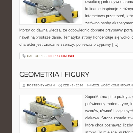
uwielbiają intensywne aroma
kulinarne inspiracje z różny
internetowa przestrzeń, kt
zarówno osoby eksperymentu
którzy od dawna wiedzą, że odpowiednio dobrane przyprawy potraf
nawet najprostsze danie. Tematyka strony koncentruje się wokół or
charakter jest znacznie szerszy, ponieważ przyprawy […]
CATEGORIES:
NIERUCHOMOŚCI
GEOMETRIA I FIGURY
POSTED BY ADMIN
CZE - 9 - 2026
MOŻLIWOŚĆ KOMENTOWAN
SuperMatma.pl to praktyczn
poświęcony matematyce, któ
wzorów, równań i logicznyc
ciekawy. Strona została st
które chcą poznawać liczby 
strony. To miejsce, w któr