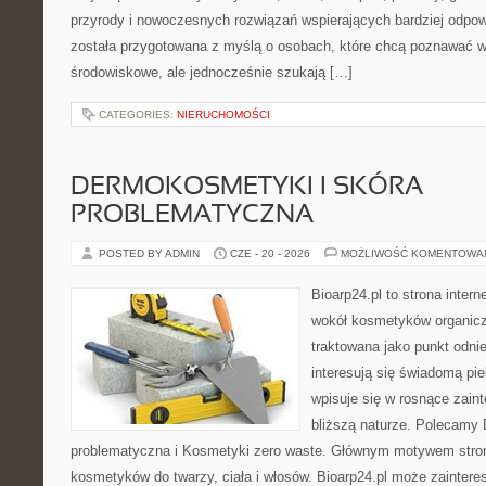
przyrody i nowoczesnych rozwiązań wspierających bardziej odpowi
została przygotowana z myślą o osobach, które chcą poznawać 
środowiskowe, ale jednocześnie szukają […]
CATEGORIES:
NIERUCHOMOŚCI
DERMOKOSMETYKI I SKÓRA
PROBLEMATYCZNA
POSTED BY ADMIN
CZE - 20 - 2026
MOŻLIWOŚĆ KOMENTOWA
Bioarp24.pl to strona intern
wokół kosmetyków organic
traktowana jako punkt odnie
interesują się świadomą pie
wpisuje się w rosnące zain
bliższą naturze. Polecamy
problematyczna i Kosmetyki zero waste. Głównym motywem stron
kosmetyków do twarzy, ciała i włosów. Bioarp24.pl może zainter