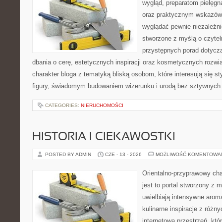
wygląd, preparatom pielęgn
oraz praktycznym wskazówk
wyglądać pewnie niezależni
stworzone z myślą o czytel
przystępnych porad dotyczą
dbania o cerę, estetycznych inspiracji oraz kosmetycznych rozwią
charakter bloga z tematyką bliską osobom, które interesują się s
figury, świadomym budowaniem wizerunku i urodą bez sztywnych
CATEGORIES:
NIERUCHOMOŚCI
HISTORIA I CIEKAWOSTKI
POSTED BY ADMIN
CZE - 13 - 2026
MOŻLIWOŚĆ KOMENTOWA
Orientalno-przyprawowy char
jest to portal stworzony z 
uwielbiają intensywne aroma
kulinarne inspiracje z różny
internetowa przestrzeń, kt