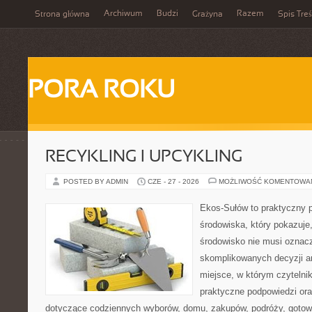
Archiwum
Budzi
Razem
Strona główna
Grażyna
Spis Treś
PORA ROKU
RECYKLING I UPCYKLING
POSTED BY ADMIN
CZE - 27 - 2026
MOŻLIWOŚĆ KOMENTOWA
Ekos-Sułów to praktyczny p
środowiska, który pokazuje
środowisko nie musi oznac
skomplikowanych decyzji a
miejsce, w którym czyteln
praktyczne podpowiedzi ora
dotyczące codziennych wyborów, domu, zakupów, podróży, gotowan