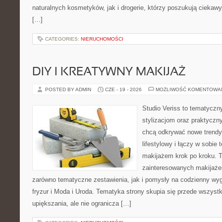
naturalnych kosmetyków, jak i drogerie, którzy poszukują cieka
[…]
CATEGORIES:
NIERUCHOMOŚCI
DIY I KREATYWNY MAKIJAŻ
POSTED BY ADMIN
CZE - 19 - 2026
MOŻLIWOŚĆ KOMENTOWA
Studio Veriss to tematyczn
stylizacjom oraz praktyczn
chcą odkrywać nowe trendy
lifestylowy i łączy w sobie
makijażem krok po kroku. T
zainteresowanych makijaż
zarówno tematyczne zestawienia, jak i pomysły na codzienny wyg
fryzur i Moda i Uroda. Tematyka strony skupia się przede wszyst
upiększania, ale nie ogranicza […]