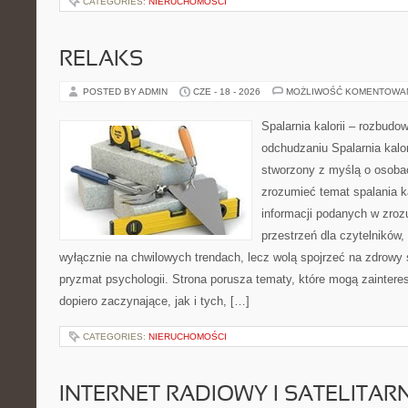
CATEGORIES:
NIERUCHOMOŚCI
RELAKS
POSTED BY ADMIN
CZE - 18 - 2026
MOŻLIWOŚĆ KOMENTOWA
Spalarnia kalorii – rozbud
odchudzaniu Spalarnia kalor
stworzony z myślą o osobac
zrozumieć temat spalania ka
informacji podanych w zroz
przestrzeń dla czytelników,
wyłącznie na chwilowych trendach, lecz wolą spojrzeć na zdrowy s
pryzmat psychologii. Strona porusza tematy, które mogą zainter
dopiero zaczynające, jak i tych, […]
CATEGORIES:
NIERUCHOMOŚCI
INTERNET RADIOWY I SATELITAR