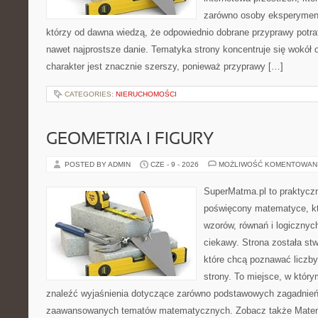
zarówno osoby eksperymentu
którzy od dawna wiedzą, że odpowiednio dobrane przyprawy potraf
nawet najprostsze danie. Tematyka strony koncentruje się wokół or
charakter jest znacznie szerszy, ponieważ przyprawy […]
CATEGORIES:
NIERUCHOMOŚCI
GEOMETRIA I FIGURY
POSTED BY ADMIN
CZE - 9 - 2026
MOŻLIWOŚĆ KOMENTOWAN
SuperMatma.pl to praktyczn
poświęcony matematyce, któ
wzorów, równań i logicznyc
ciekawy. Strona została st
które chcą poznawać liczby 
strony. To miejsce, w któr
znaleźć wyjaśnienia dotyczące zarówno podstawowych zagadnień, 
zaawansowanych tematów matematycznych. Zobacz także Mate