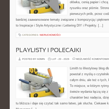
ołówka, cenią papier i chc
rysunku oraz piśmie. Stron
pierwszych prób, przez cod
bardziej zaawansowane tematy związane z kompozycją i pięknem
to Inspiracje i Style Artystyczne i Lettering DIY i Projekty. […]
CATEGORIES:
NIERUCHOMOŚCI
PLAYLISTY I POLECAJKI
POSTED BY ADMIN
LUT - 20 - 2026
MOŻLIWOŚĆ KOMENTOWA
Limith to lifestylowy blog d
powstał z myślą o czytelni
całym dniu, ale też o tych,
To miejsce, w którym rytmy 
świeże wydania łączą się z
charakter bez nadęcia, dzi
tu bliższa i daje się czytać tak samo łatwo, jak słucha. Ciekawe k