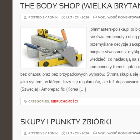
THE BODY SHOP (WIELKA BRYTAN
POSTED BY ADMIN
LUT - 23 - 2026
MOŻLIWOŚĆ KOMENTOWA
johnmasters-polska.pl to blo
się światem beauty i chcą 
przemyślane decyzje zakup
miejsce stworzone z myślą o
wiedzieć, co nakładają na sk
komponenty formuł i jak bu
bez chaosu oraz bez przypadkowych wyborów. Strona skupia się n
jako system, w którym liczy się regularność, ale też dopasowani
(Szwecja) i Amorepacific (Korea […]
CATEGORIES:
NIERUCHOMOŚCI
SKUPY I PUNKTY ZBIÓRKI
POSTED BY ADMIN
LUT - 23 - 2026
MOŻLIWOŚĆ KOMENTOWA