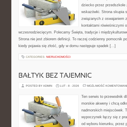
dziecko przez przedszkole 
wskazówki. Strona skupia s
związanych z oswajaniem z
kontaktami rówieśniczymi 
wczesnodziecięcym. Polecamy Święta, tradycje i międzykulturow
Strona nie jest zbiorem definicji. To raczej codzienny pomocnik p
kiedy pojawia się złość, gdy w domu następuje spadek […]
CATEGORIES:
NIERUCHOMOŚCI
BAŁTYK BEZ TAJEMNIC
POSTED BY ADMIN
LUT - 8 - 2026
MOŻLIWOŚĆ KOMENTOWAN
Ten serwis to przewodnik dl
morskie akweny i chcą odk
nadmorskich miejscówek. T
wypoczynek łączy się z p
od wyboru kierunku, przez 