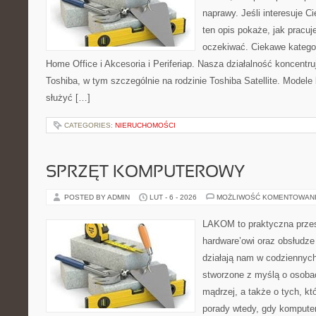
naprawy. Jeśli interesuje C
ten opis pokaże, jak pracu
oczekiwać. Ciekawe kategor
Home Office i Akcesoria i Periferiap. Nasza działalność koncentru
Toshiba, w tym szczególnie na rodzinie Toshiba Satellite. Modele
służyć […]
CATEGORIES:
NIERUCHOMOŚCI
SPRZĘT KOMPUTEROWY
POSTED BY ADMIN
LUT - 6 - 2026
MOŻLIWOŚĆ KOMENTOWAN
LAKOM to praktyczna prze
hardware’owi oraz obsłudze
działają nam w codziennych
stworzone z myślą o osoba
mądrzej, a także o tych, kt
porady wtedy, gdy komputer 