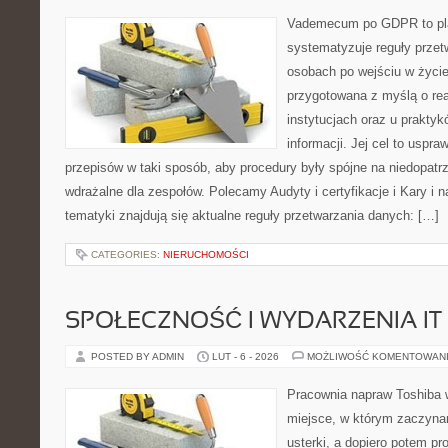
Vademecum po GDPR to pla
systematyzuje reguły przet
osobach po wejściu w życi
przygotowana z myślą o re
instytucjach oraz u prakty
informacji. Jej cel to uspra
przepisów w taki sposób, aby procedury były spójne na niedopatr
wdrażalne dla zespołów. Polecamy Audyty i certyfikacje i Kary i 
tematyki znajdują się aktualne reguły przetwarzania danych: […]
CATEGORIES:
NIERUCHOMOŚCI
SPOŁECZNOŚĆ I WYDARZENIA IT
POSTED BY ADMIN
LUT - 6 - 2026
MOŻLIWOŚĆ KOMENTOWAN
Pracownia napraw Toshiba w
miejsce, w którym zaczyna
usterki, a dopiero potem p