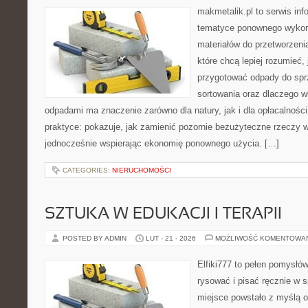
makmetalik.pl to serwis in
tematyce ponownego wykorz
materiałów do przetworzenia
które chcą lepiej rozumieć, 
przygotować odpady do sprz
sortowania oraz dlaczego w
odpadami ma znaczenie zarówno dla natury, jak i dla opłacalności
praktyce: pokazuje, jak zamienić pozornie bezużyteczne rzeczy w
jednocześnie wspierając ekonomię ponownego użycia. […]
CATEGORIES:
NIERUCHOMOŚCI
SZTUKA W EDUKACJI I TERAPII
POSTED BY ADMIN
LUT - 21 - 2026
MOŻLIWOŚĆ KOMENTOWA
Elfiki777 to pełen pomysłów
rysować i pisać ręcznie w 
miejsce powstało z myślą o