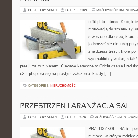
POSTED BY ADMIN
LUT - 10 - 2026
MOŻLIWOŚĆ KOMENTOWA
o2fit.pl to Fitness Klub, kt
motywacją do zmiany sylwetk
stworzone dla osób, które 
jednocześnie nie lubią prz
znajdziesz treści, które po
wysmuklić sylwetkę, a tak
presji, za to z planem. Ciekawe kategorie to Odchudzanie i redukc
o2fit.pl opiera się na prostym założeniu: każdy […]
CATEGORIES:
NIERUCHOMOŚCI
PRZESTRZEŃ I ARANŻACJA SAL
POSTED BY ADMIN
LUT - 9 - 2026
MOŻLIWOŚĆ KOMENTOWAN
PRZEDSZKOLE NA 5 – portal
miejsce, w którym rodzice 