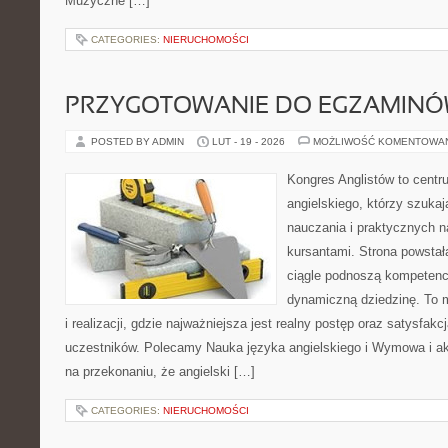
Muzyczne […]
CATEGORIES:
NIERUCHOMOŚCI
PRZYGOTOWANIE DO EGZAMIN
POSTED BY ADMIN
LUT - 19 - 2026
MOŻLIWOŚĆ KOMENTOWA
Kongres Anglistów to centr
angielskiego, którzy szuka
nauczania i praktycznych n
kursantami. Strona powstał
ciągle podnoszą kompetencj
dynamiczną dziedzinę. To 
i realizacji, gdzie najważniejsza jest realny postęp oraz satysfak
uczestników. Polecamy Nauka języka angielskiego i Wymowa i akc
na przekonaniu, że angielski […]
CATEGORIES:
NIERUCHOMOŚCI