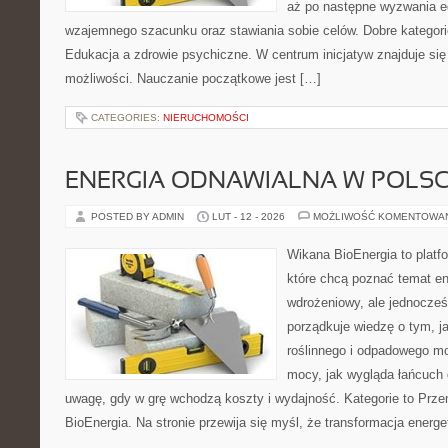
aż po następne wyzwania e
wzajemnego szacunku oraz stawiania sobie celów. Dobre kategori
Edukacja a zdrowie psychiczne. W centrum inicjatyw znajduje się
możliwości. Nauczanie początkowe jest […]
CATEGORIES:
NIERUCHOMOŚCI
ENERGIA ODNAWIALNA W POLS
POSTED BY ADMIN
LUT - 12 - 2026
MOŻLIWOŚĆ KOMENTOWA
Wikana BioEnergia to platf
które chcą poznać temat en
wdrożeniowy, ale jednocześ
porządkuje wiedzę o tym, 
roślinnego i odpadowego mo
mocy, jak wygląda łańcuch 
uwagę, gdy w grę wchodzą koszty i wydajność. Kategorie to Przem
BioEnergia. Na stronie przewija się myśl, że transformacja energ