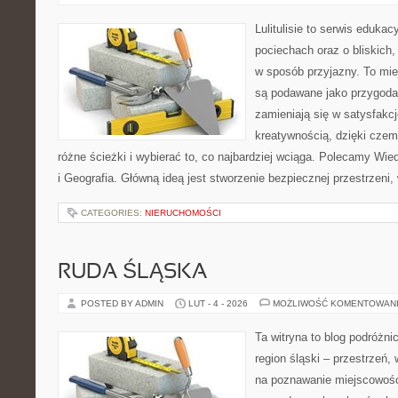
Lulitulisie to serwis eduka
pociechach oraz o bliskich
w sposób przyjazny. To mie
są podawane jako przygoda
zamieniają się w satysfakcj
kreatywnością, dzięki cze
różne ścieżki i wybierać to, co najbardziej wciąga. Polecamy Wi
i Geografia. Główną ideą jest stworzenie bezpiecznej przestrzeni
CATEGORIES:
NIERUCHOMOŚCI
RUDA ŚLĄSKA
POSTED BY ADMIN
LUT - 4 - 2026
MOŻLIWOŚĆ KOMENTOWAN
Ta witryna to blog podróżn
region śląski – przestrzeń
na poznawanie miejscowości