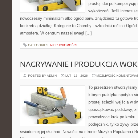
prostej idei po kompozycję
wykończeń. Jeśli interesuje
nowoczesny minimalizm albo ogród barw, znajdziesz tu gotowe trop
konkretną działkę. Kategorie to Choroby i szkodniki roślin i Ogród 
atmosfera. W centrum naszej uwagi […]
CATEGORIES:
NIERUCHOMOŚCI
NAGRYWANIE I PRODUKCJA WO
POSTED BY ADMIN
LUT - 16 - 2026
MOŻLIWOŚĆ KOMENTOWA
To przestrzeń stworzyliśmy
którym praktyka spotyka si
prostej ścieżki wejścia w 
uporządkować podstawy, zna
prowadzące krok po kroku. 
podręcznik, tylko żywy prz
świadomiej jej słuchać. Nowości na stronie Muzyka Popularna i