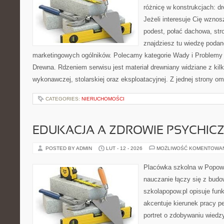
różnicę w konstrukcjach: d
Jeżeli interesuje Cię wzno
podest, połać dachowa, stro
znajdziesz tu wiedzę poda
marketingowych ogólników. Polecamy kategorie Wady i Problemy
Drewna. Rdzeniem serwisu jest materiał drewniany widziane z kil
wykonawczej, stolarskiej oraz eksploatacyjnej. Z jednej strony 
CATEGORIES:
NIERUCHOMOŚCI
EDUKACJA A ZDROWIE PSYCHIC
POSTED BY ADMIN
LUT - 12 - 2026
MOŻLIWOŚĆ KOMENTOWA
Placówka szkolna w Popowi
nauczanie łączy się z bud
szkolapopow.pl opisuje fun
akcentuje kierunek pracy p
portret o zdobywaniu wiedz