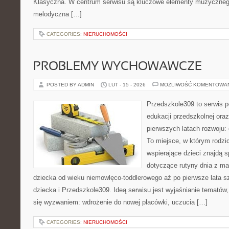
Klasyczna. W centrum serwisu są kluczowe elementy muzycznego a
melodyczna […]
CATEGORIES:
NIERUCHOMOŚCI
PROBLEMY WYCHOWAWCZE
POSTED BY ADMIN
LUT - 15 - 2026
MOŻLIWOŚĆ KOMENTOWA
Przedszkole309 to serwis p
edukacji przedszkolnej ora
pierwszych latach rozwoju:
To miejsce, w którym rodz
wspierające dzieci znajdą s
dotyczące rutyny dnia z m
dziecka od wieku niemowlęco-toddlerowego aż po pierwsze lata s
dziecka i Przedszkole309. Ideą serwisu jest wyjaśnianie tematów, 
się wyzwaniem: wdrożenie do nowej placówki, uczucia […]
CATEGORIES:
NIERUCHOMOŚCI