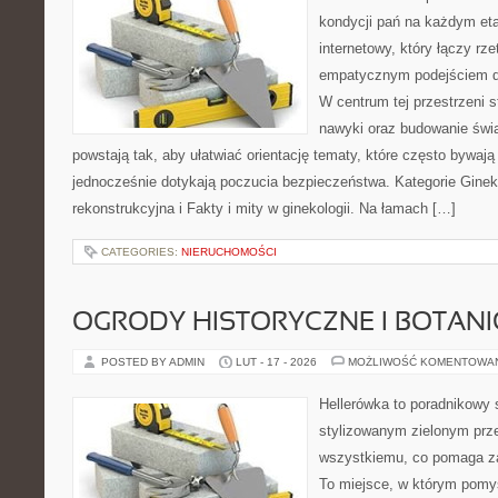
kondycji pań na każdym etap
internetowy, który łączy rz
empatycznym podejściem d
W centrum tej przestrzeni s
nawyki oraz budowanie świ
powstają tak, aby ułatwiać orientację tematy, które często bywaj
jednocześnie dotykają poczucia bezpieczeństwa. Kategorie Gineko
rekonstrukcyjna i Fakty i mity w ginekologii. Na łamach […]
CATEGORIES:
NIERUCHOMOŚCI
OGRODY HISTORYCZNE I BOTAN
POSTED BY ADMIN
LUT - 17 - 2026
MOŻLIWOŚĆ KOMENTOWA
Hellerówka to poradnikowy
stylizowanym zielonym prz
wszystkiemu, co pomaga za
To miejsce, w którym pomys