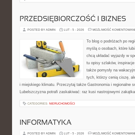
PRZEDSIĘBIORCZOŚĆ I BIZNES
POSTED BY ADMIN
LUT - 5 - 2026
MOŻLIWOŚĆ KOMENTOWAN
To blog o podróżach po regi
myślą o osobach, które lubi
chcą układać wyjazdy w sp
tu opisy szlaków, inspiracj
także pomysły na wakacyjny
tych, którzy cenią ciszę, a
i miejskiego klimatu. Przeczytaj także Gastronomia i regionalne sm
Lubelszczyzna potrafi zaskakiwać: raz kusi nastrojowymi zakątk
CATEGORIES:
NIERUCHOMOŚCI
INFORMATYKA
POSTED BY ADMIN
LUT - 5 - 2026
MOŻLIWOŚĆ KOMENTOWAN