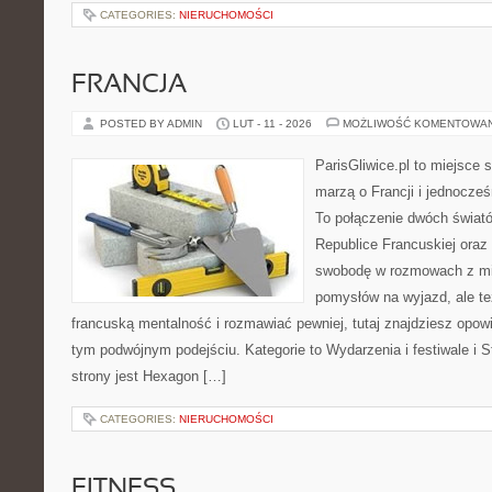
CATEGORIES:
NIERUCHOMOŚCI
FRANCJA
POSTED BY ADMIN
LUT - 11 - 2026
MOŻLIWOŚĆ KOMENTOWA
ParisGliwice.pl to miejsce 
marzą o Francji i jednocześn
To połączenie dwóch świat
Republice Francuskiej oraz 
swobodę w rozmowach z mi
pomysłów na wyjazd, ale t
francuską mentalność i rozmawiać pewniej, tutaj znajdziesz opo
tym podwójnym podejściu. Kategorie to Wydarzenia i festiwale i St
strony jest Hexagon […]
CATEGORIES:
NIERUCHOMOŚCI
FITNESS