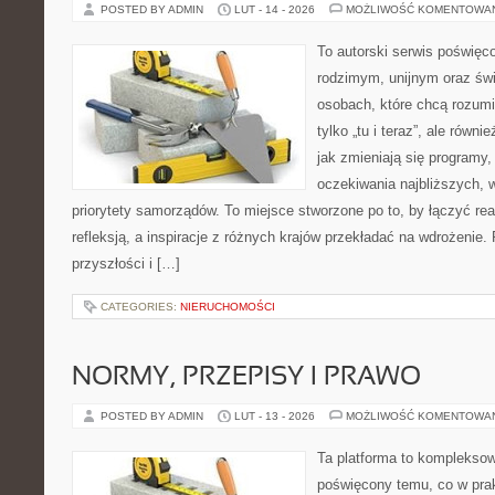
POSTED BY ADMIN
LUT - 14 - 2026
MOŻLIWOŚĆ KOMENTOWA
To autorski serwis poświęco
rodzimym, unijnym oraz św
osobach, które chcą rozumie
tylko „tu i teraz”, ale równ
jak zmieniają się programy,
oczekiwania najbliższych, 
priorytety samorządów. To miejsce stworzone po to, by łączyć re
refleksją, a inspiracje z różnych krajów przekładać na wdrożeni
przyszłości i […]
CATEGORIES:
NIERUCHOMOŚCI
NORMY, PRZEPISY I PRAWO
POSTED BY ADMIN
LUT - 13 - 2026
MOŻLIWOŚĆ KOMENTOWA
Ta platforma to komplekso
poświęcony temu, co w prak