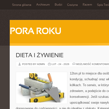
Archiwum
Budzi
Razem
Strona główna
Grażyna
Spis Treś
PORA ROKU
DIETA I ŻYWIENIE
POSTED BY ADMIN
LUT - 24 - 2026
MOŻLIWOŚĆ KOMENTOWA
12ton.pl to miejsce dla os
kondycję, schudnąć oraz wk
kółkach. To serwis, w który
zdrowiem, a podejście do ce
konsekwencji. Jeśli szukas
uporządkować swoje nawyki
dopasowane do codzienności, a nie do ideałów z plakatu. Kategori