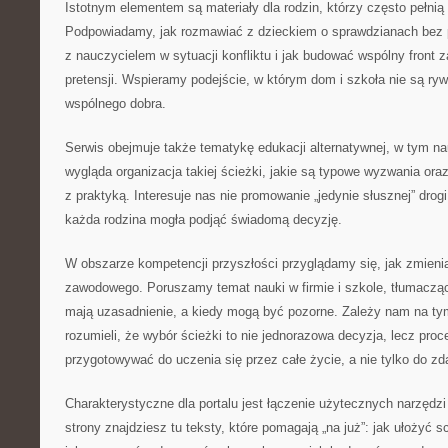
Istotnym elementem są materiały dla rodzin, którzy często pełnią
Podpowiadamy, jak rozmawiać z dzieckiem o sprawdzianach bez p
z nauczycielem w sytuacji konfliktu i jak budować wspólny front
pretensji. Wspieramy podejście, w którym dom i szkoła nie są ryw
wspólnego dobra.
Serwis obejmuje także tematykę edukacji alternatywnej, w tym n
wygląda organizacja takiej ścieżki, jakie są typowe wyzwania oraz
z praktyką. Interesuje nas nie promowanie „jedynie słusznej” drog
każda rodzina mogła podjąć świadomą decyzję.
W obszarze kompetencji przyszłości przyglądamy się, jak zmienia
zawodowego. Poruszamy temat nauki w firmie i szkole, tłumacząc
mają uzasadnienie, a kiedy mogą być pozorne. Zależy nam na tym
rozumieli, że wybór ścieżki to nie jednorazowa decyzja, lecz pro
przygotowywać do uczenia się przez całe życie, a nie tylko do z
Charakterystyczne dla portalu jest łączenie użytecznych narzędzi 
strony znajdziesz tu teksty, które pomagają „na już”: jak ułożyć s