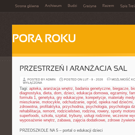
Archiwum
Budzi
Razem
Strona główna
Grażyna
Spis Treś
PORA ROKU
PRZESTRZEŃ I ARANŻACJA SAL
POSTED BY ADMIN
POSTED ON LUT - 9 - 2026
MOŻLIWOŚĆ K
WYŁĄCZONA
Tagi:
apteka
,
aranżacja wnętrz
,
badania genetyczne
,
biegacze
,
bi
diagnostyka
,
dieta
,
dom
,
dzieci
,
edukacja domowa
,
egzaminy
,
far
formuła 1
,
genetyka
,
gry edukacyjne
,
korepetycje
,
materiały med
mieszkanie
,
motocykle
,
odchudzanie
,
ogród
,
opieka nad dziećmi
,
zdrowotna
,
profilaktyka
,
przychodnia
,
psychologia
,
psychologia dz
rehabilitacja
,
remont
,
rodzicielstwo
,
rodzina
,
rowery
,
sporty motor
superfoods
,
szkoła
,
szpital
,
trybuny
,
usługi rodzinne
,
wczesne wy
wyposażenie wnętrz
,
zabawa
,
zajęcia dodatkowe
,
zdrowe żywieni
PRZEDSZKOLE NA 5 – portal o edukacji dzieci