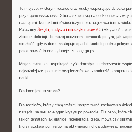
To miejsce, w którym rodzice oraz osoby wspierające dziecko pr
przystępne wskazówki. Strona skupia się na codzienności związ
nastrojami, kontaktami rówieśniczymi oraz dojrzewaniem w wiek
Polecamy
Święta, tradycje i międzykulturowość
i Aktywności plas
zbiorem definicji. To raczej codzienny pomocnik po tym, jak wspi
się złość, gdy w domu następuje spadek kontroli po dniu pełnym w
porozmawiać trudną sytuację: zmianę grupy.
Misją serwisu jest uspokajać myśli dorosłym i jednocześnie wspie
najważniejsze: poczucie bezpieczeństwa, zaradność, kompetencj
nauki.
Dla kogo jest ta strona?
Dla rodziców, którzy chcą trafniej interpretować zachowania dziec
narzędzi na sytuacje typu: kryzys po powrocie. Dla osób, które 
takich tematach jak granice, regeneracja, dieta, mowa czy sprawn
którzy szukają pomysłów na aktywności i chcą odświeżać podejśc