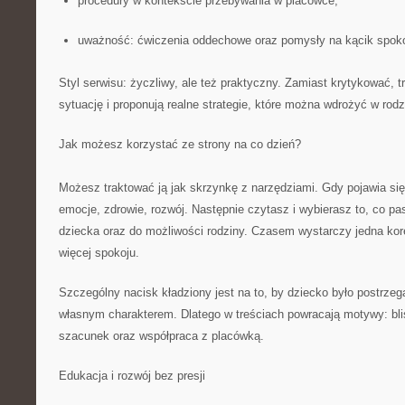
procedury w kontekście przebywania w placówce;
uważność: ćwiczenia oddechowe oraz pomysły na kącik spoko
Styl serwisu: życzliwy, ale też praktyczny. Zamiast krytykować, 
sytuację i proponują realne strategie, które można wdrożyć w rodz
Jak możesz korzystać ze strony na co dzień?
Możesz traktować ją jak skrzynkę z narzędziami. Gdy pojawia się
emocje, zdrowie, rozwój. Następnie czytasz i wybierasz to, co p
dziecka oraz do możliwości rodziny. Czasem wystarczy jedna kor
więcej spokoju.
Szczególny nacisk kładziony jest na to, by dziecko było postrzeg
własnym charakterem. Dlatego w treściach powracają motywy: bl
szacunek oraz współpraca z placówką.
Edukacja i rozwój bez presji