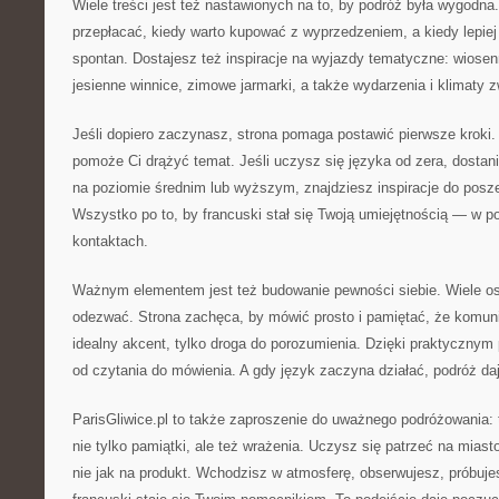
Wiele treści jest też nastawionych na to, by podróż była wygodna
przepłacać, kiedy warto kupować z wyprzedzeniem, a kiedy lepiej
spontan. Dostajesz też inspiracje na wyjazdy tematyczne: wiosen
jesienne winnice, zimowe jarmarki, a także wydarzenia i klimaty 
Jeśli dopiero zaczynasz, strona pomaga postawić pierwsze kroki. 
pomoże Ci drążyć temat. Jeśli uczysz się języka od zera, dostanie
na poziomie średnim lub wyższym, znajdziesz inspiracje do posze
Wszystko po to, by francuski stał się Twoją umiejętnością — w p
kontaktach.
Ważnym elementem jest też budowanie pewności siebie. Wiele osó
odezwać. Strona zachęca, by mówić prosto i pamiętać, że komuni
idealny akcent, tylko droga do porozumienia. Dzięki praktycznym 
od czytania do mówienia. A gdy język zaczyna działać, podróż daj
ParisGliwice.pl to także zaproszenie do uważnego podróżowania:
nie tylko pamiątki, ale też wrażenia. Uczysz się patrzeć na miasto
nie jak na produkt. Wchodzisz w atmosferę, obserwujesz, próbuje