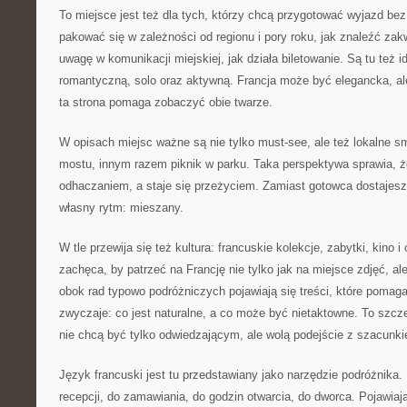
To miejsce jest też dla tych, którzy chcą przygotować wyjazd be
pakować się w zależności od regionu i pory roku, jak znaleźć zak
uwagę w komunikacji miejskiej, jak działa biletowanie. Są tu też i
romantyczną, solo oraz aktywną. Francja może być elegancka, a
ta strona pomaga zobaczyć obie twarze.
W opisach miejsc ważne są nie tylko must-see, ale też lokalne 
mostu, innym razem piknik w parku. Taka perspektywa sprawia, ż
odhaczaniem, a staje się przeżyciem. Zamiast gotowca dostajesz
własny rytm: mieszany.
W tle przewija się też kultura: francuskie kolekcje, zabytki, kino 
zachęca, by patrzeć na Francję nie tylko jak na miejsce zdjęć, al
obok rad typowo podróżniczych pojawiają się treści, które pomag
zwyczaje: co jest naturalne, a co może być nietaktowne. To szcze
nie chcą być tylko odwiedzającym, ale wolą podejście z szacunk
Język francuski jest tu przedstawiany jako narzędzie podróżnika.
recepcji, do zamawiania, do godzin otwarcia, do dworca. Pojawiają