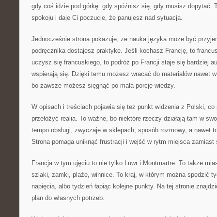
gdy coś idzie pod górkę: gdy spóźnisz się, gdy musisz dopytać. T
spokoju i daje Ci poczucie, że panujesz nad sytuacją.
Jednocześnie strona pokazuje, że nauka języka może być przyje
podręcznika dostajesz praktykę. Jeśli kochasz Francję, to francusk
uczysz się francuskiego, to podróż po Francji staje się bardziej a
wspierają się. Dzięki temu możesz wracać do materiałów nawet 
bo zawsze możesz sięgnąć po małą porcję wiedzy.
W opisach i treściach pojawia się też punkt widzenia z Polski, 
przełożyć realia. To ważne, bo niektóre rzeczy działają tam w swo
tempo obsługi, zwyczaje w sklepach, sposób rozmowy, a nawet to,
Strona pomaga uniknąć frustracji i wejść w rytm miejsca zamiast 
Francja w tym ujęciu to nie tylko Luwr i Montmartre. To także mi
szlaki, zamki, plaże, winnice. To kraj, w którym można spędzić t
napięcia, albo tydzień łapiąc kolejne punkty. Na tej stronie znaj
plan do własnych potrzeb.