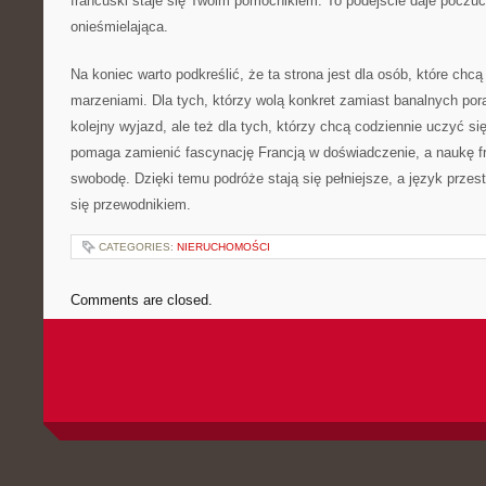
francuski staje się Twoim pomocnikiem. To podejście daje poczuci
onieśmielająca.
Na koniec warto podkreślić, że ta strona jest dla osób, które chcą
marzeniami. Dla tych, którzy wolą konkret zamiast banalnych pora
kolejny wyjazd, ale też dla tych, którzy chcą codziennie uczyć się
pomaga zamienić fascynację Francją w doświadczenie, a naukę f
swobodę. Dzięki temu podróże stają się pełniejsze, a język przest
się przewodnikiem.
CATEGORIES:
NIERUCHOMOŚCI
Comments are closed.