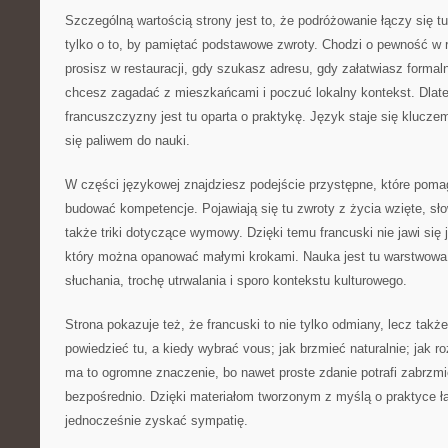
Szczególną wartością strony jest to, że podróżowanie łączy się t
tylko o to, by pamiętać podstawowe zwroty. Chodzi o pewność w 
prosisz w restauracji, gdy szukasz adresu, gdy załatwiasz formaln
chcesz zagadać z mieszkańcami i poczuć lokalny kontekst. Dlat
francuszczyzny jest tu oparta o praktykę. Język staje się klucze
się paliwem do nauki.
W części językowej znajdziesz podejście przystępne, które poma
budować kompetencje. Pojawiają się tu zwroty z życia wzięte, sł
także triki dotyczące wymowy. Dzięki temu francuski nie jawi się j
który można opanować małymi krokami. Nauka jest tu warstwowa:
słuchania, trochę utrwalania i sporo kontekstu kulturowego.
Strona pokazuje też, że francuski to nie tylko odmiany, lecz także
powiedzieć tu, a kiedy wybrać vous; jak brzmieć naturalnie; jak 
ma to ogromne znaczenie, bo nawet proste zdanie potrafi zabrzmi
bezpośrednio. Dzięki materiałom tworzonym z myślą o praktyce ła
jednocześnie zyskać sympatię.