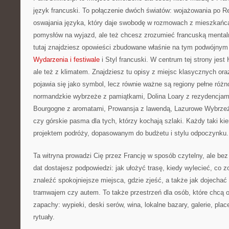
język francuski. To połączenie dwóch światów: wojażowania po Re
oswajania języka, który daje swobodę w rozmowach z mieszkańca
pomysłów na wyjazd, ale też chcesz zrozumieć francuską mental
tutaj znajdziesz opowieści zbudowane właśnie na tym podwójnym 
Wydarzenia i festiwale
i Styl francuski. W centrum tej strony jest
ale też z klimatem. Znajdziesz tu opisy z miejsc klasycznych ora
pojawia się jako symbol, lecz równie ważne są regiony pełne różno
normandzkie wybrzeże z pamiątkami, Dolina Loary z rezydencjami
Bourgogne z aromatami, Prowansja z lawendą, Lazurowe Wybrze
czy górskie pasma dla tych, którzy kochają szlaki. Każdy taki ki
projektem podróży, dopasowanym do budżetu i stylu odpoczynku.
Ta witryna prowadzi Cię przez Francję w sposób czytelny, ale b
dat dostajesz podpowiedzi: jak ułożyć trasę, kiedy wylecieć, co z
znaleźć spokojniejsze miejsca, gdzie zjeść, a także jak dojecha
tramwajem czy autem. To także przestrzeń dla osób, które chcą
zapachy: wypieki, deski serów, wina, lokalne bazary, galerie, plac
rytuały.