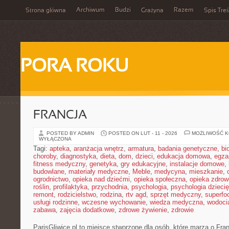
Archiwum
Budzi
Razem
Strona główna
Grażyna
Spis Treś
PORA ROKU
FRANCJA
POSTED BY ADMIN
POSTED ON LUT - 11 - 2026
MOŻLIWOŚĆ 
WYŁĄCZONA
Tagi:
apteka
,
aranżacja wnętrz
,
armatura
,
badania genetyczne
,
bi
choroby
,
diagnostyka
,
dieta
,
dom
,
dzieci
,
edukacja domowa
,
egza
fitness medyczny
,
genetyka
,
gry edukacyjne
,
instalacje domowe
,
budowlane
,
materiały medyczne
,
Meble
,
medycyna
,
mieszkanie
,
ogrodnictwo
,
opieka nad dziećmi
,
opieka społeczna
,
opieka zdrow
roślin
,
profilaktyka
,
przychodnia
,
psychologia
,
psychologia dzieci
remont
,
rodzicielstwo
,
rodzina
,
rtv agd
,
sprzęt medyczny
,
superfo
usługi rodzinne
,
wczesne wychowanie
,
wiedza medyczna
,
wodoci
zabawa
,
zajęcia dodatkowe
,
zdrowe żywienie
,
zdrowie
ParisGliwice.pl to miejsce stworzone dla osób, które marzą o Franc