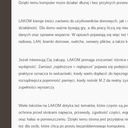
Dzięki temu komputer może działać dłużej i bez przykrych przerw
LAKOM kieruje treści zarówno do użytkowników domowych, jak i
działalność. Dla domu ważne bywają gry, a dla pracy liczą się n
danych oraz sprawne wsparcie. W opisach pojawiają się więc też 
radiowa, LAN, bramki domowe, switche, serwery plików, a także k
Jeżeli interesują Cię zakupy, LAKOM pomaga zrozumieć różnice
wydajność. Zamiast „najdroższe = najlepsze” pojawia się podejście
praktyce oznacza to wskazówki, kiedy warto dopłacić do lepsze
rozsądniejsza pojemność pamięci, kiedy nośnik M.2 da realny zy
zupełności wystarczy.
Wiele tekstów na LAKOM dotyka też tematów, które często są pomij
ochrona przed skokami napięcia, przewody, zgodność części, erg
oraz hałas w pomieszczeniu. Dzięki temu strona jest przydatna ni
też dla osób, które chcą po prostu bezproblemowego komputera.