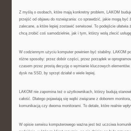
Z myślą o osobach, które mają konkretny problem, LAKOM buduje 
przejść od objawu do rozwiązania: co sprawdzić, jakie mogą być źr
zalecane, a które lepiej zostawić serwisowi. To podejście ułatwi
chcą zrobić coś samodzielnie, jak i tym, którzy wolą zlecić usługę
W codziennym użyciu komputer powinien być stabilny. LAKOM po
różne sposoby: przez dobór części, przez porządek w oprogramow
czasem przez prostą decyzję o wymianie kluczowych elementów.
dysk na SSD, by sprzęt działał o wiele lepiej.
LAKOM nie zapomina też o użytkownikach, którzy budują stanowis
całość. Dlatego pojawiają się wątki związane z doborem monitora,
komunikacją czy dwoma monitorami. To detale, które realnie wpły
W opisie serwisu komputerowego ważna jest też uczciwa komun