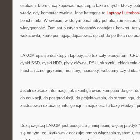
osobach, które chcą kupować mądrzej, a także o tych, którzy pot
wtedy, gdy komputer zwalnia. Inne kategorie to
Laptopy i ultraboo
benchmarki. W świecie, w którym parametry potrafią zamieszać,
wiarygodność. Zamiast pustych sloganów dostajesz konkret: testy
wskazówki, które pomagają dopasować sprzęt do portfela i do p
LAKOM opisuje desktopy i laptopy, ale też cały ekosystem: CPU
dyski SSD, dyski HDD, płyty główne, PSU, skrzynki, chłodzenie o
mechaniczne, gryzonie, monitory, headsety, webcamy czy drukark
Jeżeli szukasz informacji, jak skonfigurować komputer do gier, d
do edukacji, do postprodukcji, do projektowania, do streamingu, do
zastosowań sztucznej inteligencji – znajdziesz tu bazę wiedzy i p
Dużą częścią LAKOM jest podejście „mniej teorii, więcej praktyki”
się na tym, co użytkownik odczuje: tempo włączania systemu, re