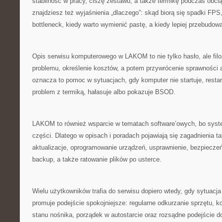
stabilność w pracy, ciszę zestawu, a także termikę podczas ob
znajdziesz też wyjaśnienia „dlaczego”: skąd biorą się spadki FPS
bottleneck, kiedy warto wymienić pastę, a kiedy lepiej przebudo
Opis serwisu komputerowego w LAKOM to nie tylko hasło, ale filoz
problemu, określenie kosztów, a potem przywrócenie sprawności 
oznacza to pomoc w sytuacjach, gdy komputer nie startuje, restar
problem z termiką, hałasuje albo pokazuje BSOD.
LAKOM to również wsparcie w tematach software’owych, bo syst
części. Dlatego w opisach i poradach pojawiają się zagadnienia ta
aktualizacje, oprogramowanie urządzeń, usprawnienie, bezpieczeń
backup, a także ratowanie plików po usterce.
Wielu użytkowników trafia do serwisu dopiero wtedy, gdy sytuacj
promuje podejście spokojniejsze: regularne odkurzanie sprzętu, ko
stanu nośnika, porządek w autostarcie oraz rozsądne podejście 