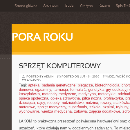
Archiwum
Budzi
Razem
Strona główna
Grażyna
Spis Treś
PORA ROKU
SPRZĘT KOMPUTEROWY
POSTED BY ADMIN
POSTED ON LUT - 6 - 2026
MOŻLIWOŚĆ K
WYŁĄCZONA
Tagi:
apteka
,
badania genetyczne
,
biegacze
,
biotechnologia
,
chor
domowa
,
egzaminy
,
farmacja
,
formuła 1
,
genetyka
,
gry edukacyjn
koszykówka
,
materiały medyczne
,
medycyna
,
motocykle
,
odchud
opieka społeczna
,
opieka zdrowotna
,
piłka nożna
,
profilaktyka
,
pr
dziecięca
,
rajdy
,
recepty
,
rodzicielstwo
,
rodzina
,
rowery
,
siatkówk
motorowe
,
sprzęt medyczny
,
superfoods
,
szkoła
,
szpital
,
trybuny
wychowanie
,
wiedza medyczna
,
zabawa
,
zajęcia dodatkowe
,
zdro
LAKOM to praktyczna przestrzeń poświęcona hardware’owi oraz o
urządzeń, które działają nam w codziennych zadaniach. To miejs