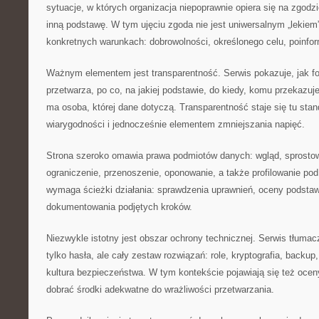
sytuacje, w których organizacja niepoprawnie opiera się na zgod
inną podstawę. W tym ujęciu zgoda nie jest uniwersalnym „lekiem
konkretnych warunkach: dobrowolności, określonego celu, poinfor
Ważnym elementem jest transparentność. Serwis pokazuje, jak fo
przetwarza, po co, na jakiej podstawie, do kiedy, komu przekazuj
ma osoba, której dane dotyczą. Transparentność staje się tu st
wiarygodności i jednocześnie elementem zmniejszania napięć.
Strona szeroko omawia prawa podmiotów danych: wgląd, sprostow
ograniczenie, przenoszenie, oponowanie, a także profilowanie pod
wymaga ścieżki działania: sprawdzenia uprawnień, oceny podstaw
dokumentowania podjętych kroków.
Niezwykle istotny jest obszar ochrony technicznej. Serwis tłumac
tylko hasła, ale cały zestaw rozwiązań: role, kryptografia, backup
kultura bezpieczeństwa. W tym kontekście pojawiają się też ocen
dobrać środki adekwatne do wrażliwości przetwarzania.