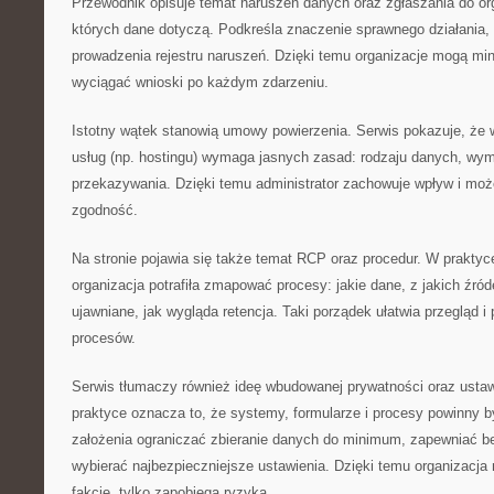
Przewodnik opisuje temat naruszeń danych oraz zgłaszania do or
których dane dotyczą. Podkreśla znaczenie sprawnego działania, 
prowadzenia rejestru naruszeń. Dzięki temu organizacje mogą mi
wyciągać wnioski po każdym zdarzeniu.
Istotny wątek stanowią umowy powierzenia. Serwis pokazuje, że
usług (np. hostingu) wymaga jasnych zasad: rodzaju danych, wym
przekazywania. Dzięki temu administrator zachowuje wpływ i m
zgodność.
Na stronie pojawia się także temat RCP oraz procedur. W praktyce
organizacja potrafiła zmapować procesy: jakie dane, z jakich źród
ujawniane, jak wygląda retencja. Taki porządek ułatwia przegląd 
procesów.
Serwis tłumaczy również ideę wbudowanej prywatności oraz ustaw
praktyce oznacza to, że systemy, formularze i procesy powinny b
założenia ograniczać zbieranie danych do minimum, zapewniać b
wybierać najbezpieczniejsze ustawienia. Dzięki temu organizacja
fakcie, tylko zapobiega ryzyka.