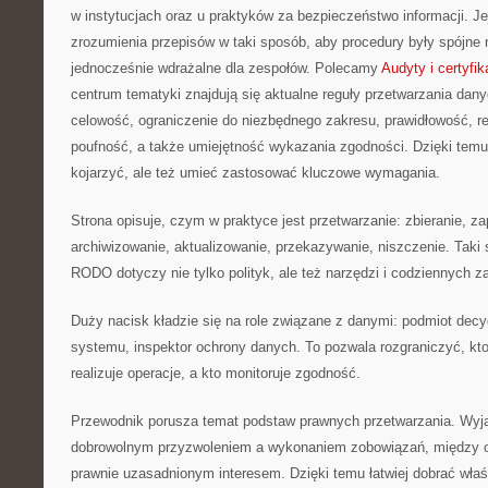
w instytucjach oraz u praktyków za bezpieczeństwo informacji. Je
zrozumienia przepisów w taki sposób, aby procedury były spójne 
jednocześnie wdrażalne dla zespołów. Polecamy
Audyty i certyfik
centrum tematyki znajdują się aktualne reguły przetwarzania da
celowość, ograniczenie do niezbędnego zakresu, prawidłowość, ret
poufność, a także umiejętność wykazania zgodności. Dzięki temu
kojarzyć, ale też umieć zastosować kluczowe wymagania.
Strona opisuje, czym w praktyce jest przetwarzanie: zbieranie, z
archiwizowanie, aktualizowanie, przekazywanie, niszczenie. Taki 
RODO dotyczy nie tylko polityk, ale też narzędzi i codziennych z
Duży nacisk kładzie się na role związane z danymi: podmiot decy
systemu, inspektor ochrony danych. To pozwala rozgraniczyć, kto 
realizuje operacje, a kto monitoruje zgodność.
Przewodnik porusza temat podstaw prawnych przetwarzania. Wyja
dobrowolnym przyzwoleniem a wykonaniem zobowiązań, między 
prawnie uzasadnionym interesem. Dzięki temu łatwiej dobrać właś