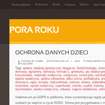
Archiwum
Budzi
Razem
Strona główna
Grażyna
Spis Treś
PORA ROKU
OCHRONA DANYCH DZIECI
POSTED BY ADMIN
POSTED ON LUT - 7 - 2026
MOŻLIWOŚĆ K
WYŁĄCZONA
Tagi:
apteka
,
badania genetyczne
,
biegacze
,
biotechnologia
,
chor
domowa
,
egzaminy
,
farmacja
,
formuła 1
,
genetyka
,
gry edukacyjn
koszykówka
,
materiały medyczne
,
medycyna
,
motocykle
,
odchud
opieka społeczna
,
opieka zdrowotna
,
piłka nożna
,
profilaktyka
,
pr
dziecięca
,
rajdy
,
recepty
,
rodzicielstwo
,
rodzina
,
rowery
,
siatkówk
motorowe
,
sprzęt medyczny
,
superfoods
,
szkoła
,
szpital
,
trybuny
wychowanie
,
wiedza medyczna
,
zabawa
,
zajęcia dodatkowe
,
zdro
Vademecum po GDPR to platforma, które systematyzuje reguły pr
osobach po wejściu w życie RODO. Strona jest przygotowana z m