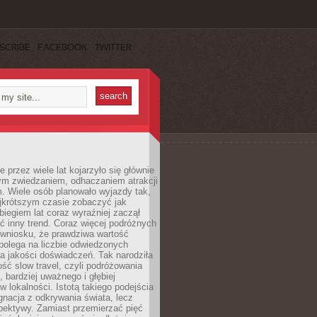
SCRIBE
FACEBOOK
TWITTER
 przez wiele lat kojarzyło się głównie
ym zwiedzaniem, odhaczaniem atrakcji
. Wiele osób planowało wyjazdy tak,
ajkrótszym czasie zobaczyć jak
 biegiem lat coraz wyraźniej zaczął
ć inny trend. Coraz więcej podróżnych
 wniosku, że prawdziwa wartość
polega na liczbie odwiedzonych
na jakości doświadczeń. Tak narodziła
ość slow travel, czyli podróżowania
, bardziej uważnego i głębiej
 lokalności. Istotą takiego podejścia
ygnacja z odkrywania świata, lecz
pektywy. Zamiast przemierzać pięć