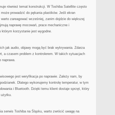
uje również temat konstrukcji. W Toshiba Satellite często
 może prowadzić do pękania plastików. Jeśli ekran
a, warto zareagować wcześniej, zanim dojdzie do większej
ejmują naprawę mocowań, prace mechaniczne i
w którym korzystanie jest wygodne.
kich jak audio, objawy mogą być brak wykrywania. Zdarza
rt, a czasem problem z kontrolerem. W takich sytuacjach
e naprawa.
sowego jest weryfikacja po naprawie. Zależy nam, by
espodzianek. Dlatego wykonujemy kontrolę temperatur, w tym
dowania i Bluetooth. Dzięki temu klient dostaje sprzęt, który
 użytku.
nia serwis Toshiba na Śląsku, warto zwrócić uwagę na