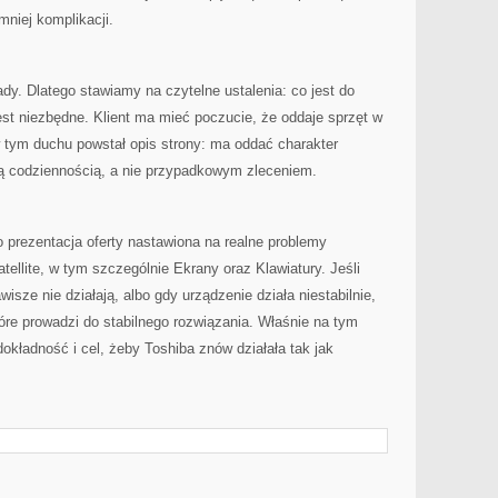
niej komplikacji.
ady. Dlatego stawiamy na czytelne ustalenia: co jest do
est niezbędne. Klient ma mieć poczucie, że oddaje sprzęt w
w tym duchu powstał opis strony: ma oddać charakter
są codziennością, a nie przypadkowym zleceniem.
 prezentacja oferty nastawiona na realne problemy
ellite, w tym szczególnie Ekrany oraz Klawiatury. Jeśli
isze nie działają, albo gdy urządzenie działa niestabilnie,
óre prowadzi do stabilnego rozwiązania. Właśnie na tym
dokładność i cel, żeby Toshiba znów działała tak jak