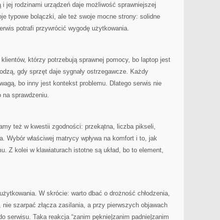
 i jej rodzinami urządzeń daje możliwość sprawniejszej
oje typowe bolączki, ale też swoje mocne strony: solidne
erwis potrafi przywrócić wygodę użytkowania.
lientów, którzy potrzebują sprawnej pomocy, bo laptop jest
hodzą, gdy sprzęt daje sygnały ostrzegawcze. Każdy
wagą, bo inny jest kontekst problemu. Dlatego serwis nie
o na sprawdzeniu.
y też w kwestii zgodności: przekątna, liczba pikseli,
. Wybór właściwej matrycy wpływa na komfort i to, jak
. Z kolei w klawiaturach istotne są układ, bo to element,
użytkowania. W skrócie: warto dbać o drożność chłodzenia,
, nie szarpać złącza zasilania, a przy pierwszych objawach
 do serwisu. Taka reakcja “zanim pęknie|zanim padnie|zanim