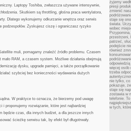
żyjemy wedłu
echniczny. Laptopy Toshiba, zwłaszcza używane intensywnie,
presji produ
zmienić nas
chłodzenia. Skutkiem są throttling, głośna praca wentylatora,
podróżowani
arty. Dlatego wykonujemy odkurzanie wnętrza oraz serwis
staje się o
świata. Uczy
ie podzespołów. Zyskujesz ciszę i ograniczasz ryzyko
wobec miejs
Przypomina,
przestrzeni,
patrzeć, słu
podejście ni
również zmn
Satellite muli, pomagamy znaleźć źródło problemu. Czasem
konsumowani
t mało RAM, a czasem system. Możliwe działania obejmują
podróżowanie
odpowiedzią
dernizację dysku, upgrade pamięci, a także porządkowanie
więcej osób 
trzeba odpo
ziałać szybciej bez konieczności wydawania dużych
autentycznoś
nie tylko, co
pokazuje, że
staje się na
zostawia w n
telefonie. T
sądna. W praktyce to oznacza, że bierzemy pod uwagę
najpiękniejs
 i proponujemy rozwiązanie, które jest najbardziej
w tych, któr
m będzie czas, dla innych budżet, a dla jeszcze innych
ować ścieżkę serwisu tak, by efekt był długotrwały.