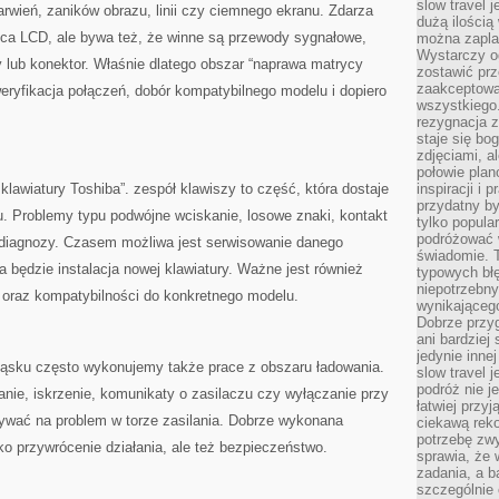
slow travel 
wień, zaników obrazu, linii czy ciemnego ekranu. Zdarza
dużą ilością
yca LCD, ale bywa też, że winne są przewody sygnałowe,
można zapla
Wystarczy og
 lub konektor. Właśnie dlatego obszar “naprawa matrycy
zostawić prz
zaakceptowa
weryfikacja połączeń, dobór kompatybilnego modelu i dopiero
wszystkiego.
rezygnacja z
staje się bo
zdjęciami, 
połowie plan
klawiatury Toshiba”. zespół klawiszy to część, która dostaje
inspiracji i
przydatny 
 Problemy typu podwójne wciskanie, losowe znaki, kontakt
tylko popular
podróżować w
 diagnozy. Czasem możliwa jest serwisowanie danego
świadomie. 
będzie instalacja nowej klawiatury. Ważne jest również
typowych bł
niepotrzebn
oraz kompatybilności do konkretnego modelu.
wynikającego
Dobrze przy
ani bardzie
jedynie inne
ląsku często wykonujemy także prace z obszaru ładowania.
slow travel 
podróż nie j
wanie, iskrzenie, komunikaty o zasilaczu czy wyłączanie przy
łatwiej przy
wać na problem w torze zasilania. Dobrze wykonana
ciekawą rek
potrzebę zw
ko przywrócenie działania, ale też bezpieczeństwo.
sprawia, że
zadania, a b
szczególnie 