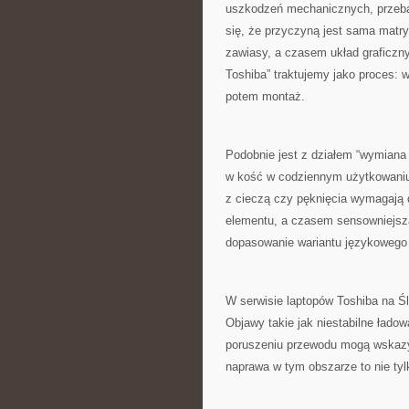
uszkodzeń mechanicznych, przebar
się, że przyczyną jest sama matr
zawiasy, a czasem układ graficzny
Toshiba” traktujemy jako proces: 
potem montaż.
Podobnie jest z działem “wymiana 
w kość w codziennym użytkowaniu.
z cieczą czy pęknięcia wymagają
elementu, a czasem sensowniejsza 
dopasowanie wariantu językowego 
W serwisie laptopów Toshiba na Ś
Objawy takie jak niestabilne łado
poruszeniu przewodu mogą wskazy
naprawa w tym obszarze to nie tyl