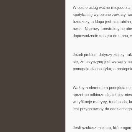
W opisie usług ważne miejsce zajm
spotyka się wyrobione zawiasy, co
trzeszczy, a klapa jest niestabiln
awarii. Naprawy konstrukcyjne ob
doprowadzenie sprzętu do stanu, 
Jeżeli problem dotyczy złączy, ta
się, że przyczyną jest wyrwany po
pomagają diagnostyka, a następni
Ważnym elementem podejścia serwi
sprzęt po odbiorze działał bez ni
weryfikację matrycy, touchpada, ła
jest przygotowany do codziennego
Jeśli szukasz miejsca, które ogar