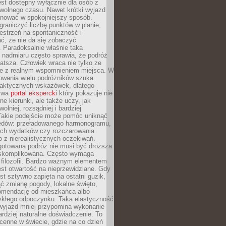
jest dostępny wyłącznie dla osób z
 wolnego czasu. Nawet krótki wyjazd
nować w spokojniejszy sposób.
raniczyć liczbę punktów w planie,
estrzeń na spontaniczność i
ć, że nie da się zobaczyć
 Paradoksalnie właśnie taka
 nadmiaru często sprawia, że podróż
gatsza. Człowiek wraca nie tylko ze
ale z realnym wspomnieniem miejsca. W
owania wielu podróżników szuka
 praktycznych wskazówek, dlatego
bywa
portal ekspercki
który pokazuje nie
ne kierunki, ale także uczy, jak
olniej, rozsądniej i bardziej
Takie podejście może pomóc uniknąć
ędów: przeładowanego harmonogramu,
ych wydatków czy rozczarowania
 z nierealistycznych oczekiwań.
gotowana podróż nie musi być droższa
j skomplikowana. Często wymaga
j filozofii. Bardzo ważnym elementem
jest otwartość na nieprzewidziane. Gdy
est sztywno zapięta na ostatni guzik,
jąć zmianę pogody, lokalne święto,
omendację od mieszkańca albo
ykłego odpoczynku. Taka elastyczność
 wyjazd mniej przypomina wykonanie
ardziej naturalne doświadczenie. To
cenne w świecie, gdzie na co dzień