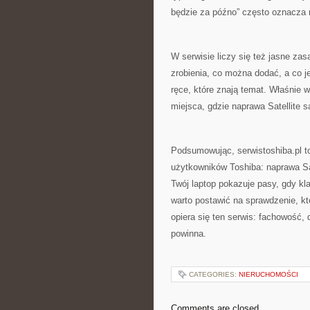
będzie za późno” często oznacza m
W serwisie liczy się też jasne zas
zrobienia, co można dodać, a co j
ręce, które znają temat. Właśnie 
miejsca, gdzie naprawa Satellite 
Podsumowując, serwistoshiba.pl to
użytkowników Toshiba: naprawa Sat
Twój laptop pokazuje pasy, gdy klaw
warto postawić na sprawdzenie, kt
opiera się ten serwis: fachowość, 
powinna.
CATEGORIES:
NIERUCHOMOŚCI
Comments are closed.