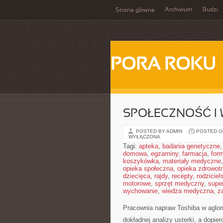
Archiwum
Budzi
Strona główna
PORA ROKU
SPOŁECZNOŚĆ I 
POSTED BY ADMIN
POSTED ON
WYŁĄCZONA
Tagi:
apteka
,
badania genetyczne
domowa
,
egzaminy
,
farmacja
,
form
koszykówka
,
materiały medyczne
opieka społeczna
,
opieka zdrowot
dziecięca
,
rajdy
,
recepty
,
rodziciel
motorowe
,
sprzęt medyczny
,
supe
wychowanie
,
wiedza medyczna
,
z
Pracownia napraw Toshiba w aglom
dokładnej analizy usterki, a dopi