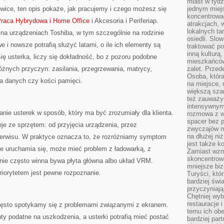
miast w tydz
owice, ten opis pokaże, jak pracujemy i czego możesz się
jednym miej
koncentrować
raca Hybrydowa i Home Office
i Akcesoria i Periferiap.
atrakcjach, 
lokalnych ta
 na urządzeniach Toshiba, w tym szczególnie na rodzinie
osiedli. Slo
e i nowsze potrafią służyć latami, o ile ich elementy są
traktować po
inną kulturą
ię usterka, liczy się dokładność, bo z pozoru podobne
mieszkańców
żnych przyczyn: zasilania, przegrzewania, matrycy,
zalet. Prze
Osoba, która
ka danych czy kości pamięci.
na miejsce, 
większą sza
też zauważyć
intensywnym
nie usterek w sposób, który ma być zrozumiały dla klienta.
rozmowa z w
spacer bez 
eje ze sprzętem: od przyjęcia urządzenia, przez
zwyczajów m
na dłużej ni
serwisu. W praktyce oznacza to, że rozróżniamy symptom
jest także k
 nie uruchamia się, może mieć problem z ładowarką, z
Zamiast wzm
skoncentrow
nie często winna bywa płyta główna albo układ VRM.
mniejsze biz
priorytetem jest pewne rozpoznanie.
Turyści, któ
bardziej świ
przyczyniają
Chętniej wyb
restauracje 
 często spotykamy się z problemami związanymi z ekranem.
temu ich obe
y podatne na uszkodzenia, a usterki potrafią mieć postać
bardziej par