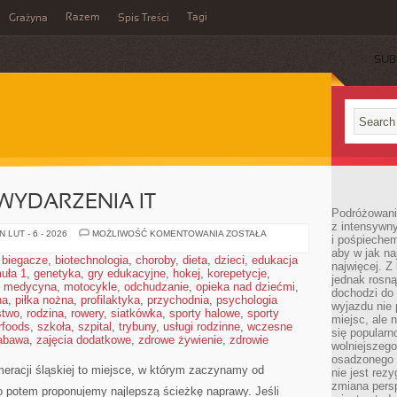
Razem
Tagi
Grażyna
Spis Treści
SUB
WYDARZENIA IT
Podróżowanie
z intensywn
SPOŁECZNOŚĆ
 LUT - 6 - 2026
MOŻLIWOŚĆ KOMENTOWANIA
ZOSTAŁA
i pośpiechem
I
aby w jak n
WYDARZENIA
,
biegacze
,
biotechnologia
,
choroby
,
dieta
,
dzieci
,
edukacja
IT
najwięcej. Z
uła 1
,
genetyka
,
gry edukacyjne
,
hokej
,
korepetycje
,
jednak rosną
,
medycyna
,
motocykle
,
odchudzanie
,
opieka nad dziećmi
,
dochodzi do
na
,
piłka nożna
,
profilaktyka
,
przychodnia
,
psychologia
wyjazdu nie 
stwo
,
rodzina
,
rowery
,
siatkówka
,
sporty halowe
,
sporty
miejsc, ale 
rfoods
,
szkoła
,
szpital
,
trybuny
,
usługi rodzinne
,
wczesne
się popularn
abawa
,
zajęcia dodatkowe
,
zdrowe żywienie
,
zdrowie
wolniejszego
osadzonego w
eracji śląskiej to miejsce, w którym zaczynamy od
nie jest rez
zmiana pers
ero potem proponujemy najlepszą ścieżkę naprawy. Jeśli