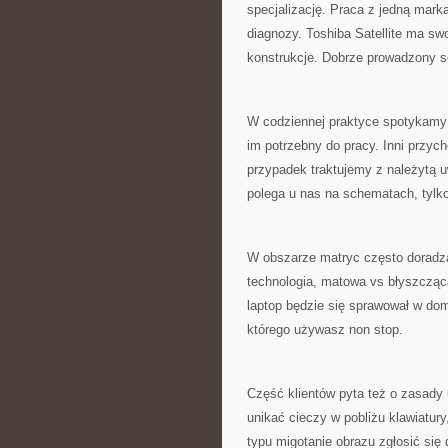
specjalizację. Praca z jedną marką
diagnozy. Toshiba Satellite ma sw
konstrukcje. Dobrze prowadzony s
W codziennej praktyce spotykamy k
im potrzebny do pracy. Inni przyc
przypadek traktujemy z należytą u
polega u nas na schematach, tylk
W obszarze matryc często doradzam
technologia, matowa vs błyszcząca
laptop będzie się sprawował w domu
którego używasz non stop.
Część klientów pyta też o zasady 
unikać cieczy w pobliżu klawiatury
typu migotanie obrazu zgłosić się