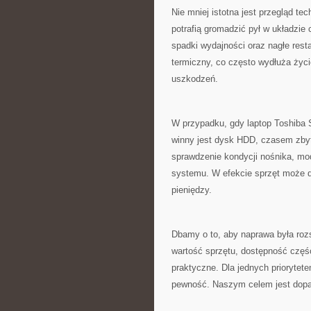
Nie mniej istotna jest przegląd t
potrafią gromadzić pył w układzie 
spadki wydajności oraz nagłe rest
termiczny, co często wydłuża życ
uszkodzeń.
W przypadku, gdy laptop Toshiba 
winny jest dysk HDD, czasem zby
sprawdzenie kondycji nośnika, mo
systemu. W efekcie sprzęt może d
pieniędzy.
Dbamy o to, aby naprawa była roz
wartość sprzętu, dostępność części
praktyczne. Dla jednych priorytete
pewność. Naszym celem jest dopas