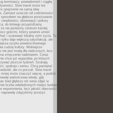
g terminarzy, powiadomień i ciągłej
ktywności. Slow travel może też
ze spojrzenie na samą ideę
a. Zamiast ucieczki od codzienności
no sposobem na głębsze przeżywanie
 cierpliwości, obserwacji i pokory
ca, do którego przyjeżdżamy.
 że nie jesteśmy centrum każdej
 lecz gośćmi, którzy powinni umieć
chać i szanować lokalny rytm życia. To
e tylko daje większą satysfakcję, ale
iejsza ryzyko powierzchownego
a cudzej kultury. Wolniejsze
 nie jest modą dla nielicznych, lecz
 na zmęczenie nadmiarem. Coraz
nie chce już wyjazdów, po których
czywać jeszcze tydzień. Szukają
ci, spokoju i sensu. Chcą pamiętać
 widzieli, ale co poczuli. Slow travel
 mniej może znaczyć więcej, a podróż
prawdę wartościowa wtedy, gdy
as ślad głębszy niż seria zdjęć w
o nie liczba odwiedzonych miejsc buduje
ze wspomnienia, lecz jakość obecności
e naprawdę zdążyliśmy przeżyć.