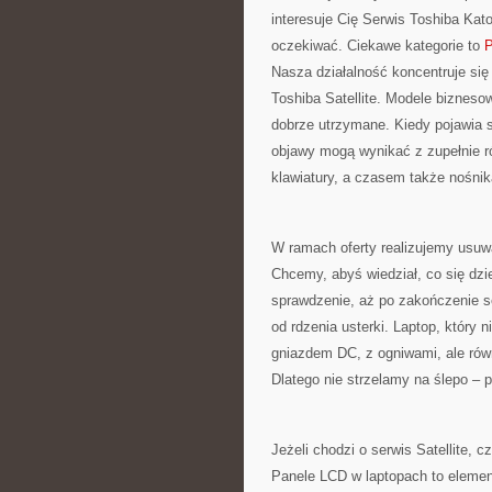
interesuje Cię Serwis Toshiba Kat
oczekiwać. Ciekawe kategorie to
P
Nasza działalność koncentruje się
Toshiba Satellite. Modele biznesow
dobrze utrzymane. Kiedy pojawia s
objawy mogą wynikać z zupełnie ró
klawiatury, a czasem także nośni
W ramach oferty realizujemy usuwa
Chcemy, abyś wiedział, co się dzi
sprawdzenie, aż po zakończenie 
od rdzenia usterki. Laptop, który
gniazdem DC, z ogniwami, ale rów
Dlatego nie strzelamy na ślepo – 
Jeżeli chodzi o serwis Satellite,
Panele LCD w laptopach to element