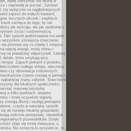
ień, lepiej zatrzymać się dłużej w
scu i naprawdę je poznać. Zamiast
 się wyłącznie na najgłośniejszych
warto zajrzeć do małych kawiarni,
rgów, bocznych uliczek i zwykłych
w travel zachęca do tego, by nie
dróży jak wyścigu, ale jak spotkanie z
, rytmem życia i codziennością
. Taki sposób podróżowania ma wiele
de wszystkim zmniejsza zmęczenie.
 nie przenosi się co chwilę z miejsca
ma więcej energii, mniej stresu i
nsę na prawdziwy odpoczynek. Łatwiej
 detale, które umykają przy
 tempie. Zapach piekarni o poranku,
łaścicielem małego sklepu, wieczorny
planu czy obserwacja codziennych
ieszkańców często zostają w pamięci
ż najbardziej znany zabytek. Slow travel
orzystny dla lokalnych społeczności.
acniać masową turystykę
aną w kilku punktach, wspiera
nesy i mniej oczywiste regiony.
rzy zostają dłużej i wydają pieniądze
adomie, często w naturalny sposób
 się do rozwoju lokalnej gospodarki.
ierają rodzinne pensjonaty, niewielkie
i regionalnych przewodników. Dzięki
cność staje się mniej inwazyjna, a
tnerska. Nie oznacza to oczywiście, że