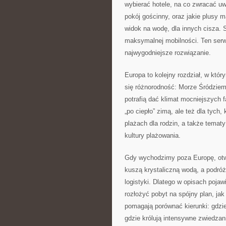
wybierać hotele, na co zwracać uw
pokój gościnny, oraz jakie plusy m
widok na wodę, dla innych cisza. S
maksymalnej mobilności. Ten serw
najwygodniejsze rozwiązanie.
Europa to kolejny rozdział, w któr
się różnorodność: Morze Śródziemn
potrafią dać klimat mocniejszych f
„po ciepło” zimą, ale też dla tych,
plażach dla rodzin, a także tematy
kultury plażowania.
Gdy wychodzimy poza Europę, otwi
kuszą krystaliczną wodą, a podróż
logistyki. Dlatego w opisach pojaw
rozłożyć pobyt na spójny plan, jak
pomagają porównać kierunki: gdzie 
gdzie królują intensywne zwiedzani