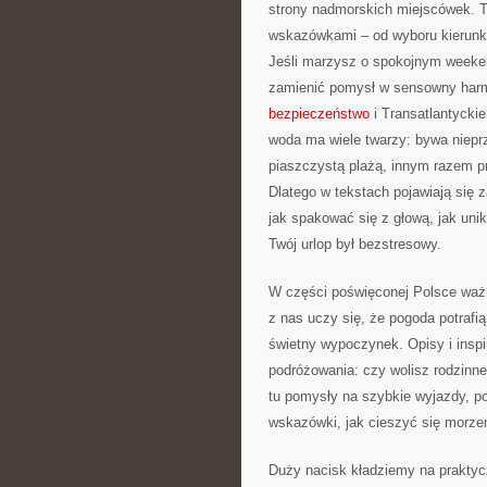
strony nadmorskich miejscówek. T
wskazówkami – od wyboru kierunku
Jeśli marzysz o spokojnym weekend
zamienić pomysł w sensowny harm
bezpieczeństwo
i Transatlantyckie
woda ma wiele twarzy: bywa niepr
piaszczystą plażą, innym razem p
Dlatego w tekstach pojawiają się z
jak spakować się z głową, jak uni
Twój urlop był bezstresowy.
W części poświęconej Polsce ważn
z nas uczy się, że pogoda potrafi
świetny wypoczynek. Opisy i insp
podróżowania: czy wolisz rodzinne
tu pomysły na szybkie wyjazdy, po
wskazówki, jak cieszyć się morze
Duży nacisk kładziemy na praktycz