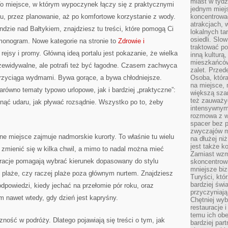
miast w tydz
o miejsce, w którym wypoczynek łączy się z praktycznymi
jednym miej
, przez planowanie, aż po komfortowe korzystanie z wody.
koncentrować
atrakcjach, 
zie nad Bałtykiem, znajdziesz tu treści, które pomogą Ci
lokalnych ta
osiedli. Slo
onogram. Nowe kategorie na stronie to
Zdrowie i
traktować po
 rejsy i promy. Główną ideą portalu jest pokazanie, że wielka
inną kulturą
mieszkańców
zewidywalne, ale potrafi też być łagodne. Czasem zachwyca
zalet. Prze
rzyciąga wydmami. Bywa gorące, a bywa chłodniejsze.
Osoba, która
na miejsce, 
arówno tematy typowo urlopowe, jak i bardziej „praktyczne”:
większą sza
też zauważyć
knąć udaru, jak pływać rozsądnie. Wszystko po to, żeby
intensywnym
rozmowa z w
spacer bez 
zwyczajów m
e miejsce zajmuje nadmorskie kurorty. To właśnie tu wielu
na dłużej ni
jest także k
ą zmienić się w kilka chwil, a mimo to nadal można mieć
Zamiast wzm
iracje pomagają wybrać kierunek dopasowany do stylu
skoncentrow
mniejsze biz
 plaże, czy raczej plaże poza głównym nurtem. Znajdziesz
Turyści, któ
bardziej świ
dpowiedzi, kiedy jechać na przełomie pór roku, oraz
przyczyniają
m nawet wtedy, gdy dzień jest kapryśny.
Chętniej wyb
restauracje 
temu ich obe
ność w podróży. Dlatego pojawiają się treści o tym, jak
bardziej par