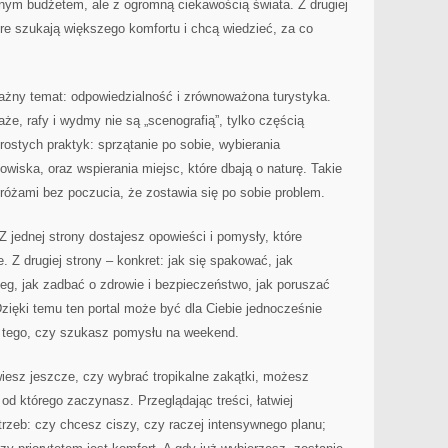
onym budżetem, ale z ogromną ciekawością świata. Z drugiej
óre szukają większego komfortu i chcą wiedzieć, za co
ważny temat: odpowiedzialność i zrównoważona turystyka.
aże, rafy i wydmy nie są „scenografią”, tylko częścią
ostych praktyk: sprzątanie po sobie, wybierania
owiska, oraz wspierania miejsc, które dbają o naturę. Takie
różami bez poczucia, że zostawia się po sobie problem.
Z jednej strony dostajesz opowieści i pomysły, które
e. Z drugiej strony – konkret: jak się spakować, jak
eg, jak zadbać o zdrowie i bezpieczeństwo, jak poruszać
Dzięki temu ten portal może być dla Ciebie jednocześnie
od tego, czy szukasz pomysłu na weekend.
 wiesz jeszcze, czy wybrać tropikalne zakątki, możesz
 od którego zaczynasz. Przeglądając treści, łatwiej
rzeb: czy chcesz ciszy, czy raczej intensywnego planu;