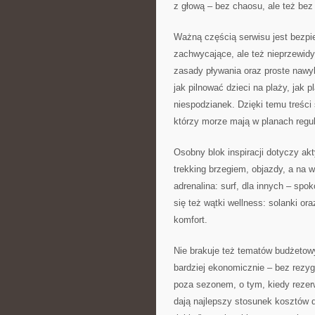
z głową – bez chaosu, ale też bez
Ważną częścią serwisu jest bezpi
zachwycające, ale też nieprzewidy
zasady pływania oraz proste nawyk
jak pilnować dzieci na plaży, jak
niespodzianek. Dzięki temu treści 
którzy morze mają w planach regul
Osobny blok inspiracji dotyczy akt
trekking brzegiem, objazdy, a na 
adrenalina: surf, dla innych – spok
się też wątki wellness: solanki or
komfort.
Nie brakuje też tematów budżetow
bardziej ekonomicznie – bez rezygn
poza sezonem, o tym, kiedy rezerw
dają najlepszy stosunek kosztów 