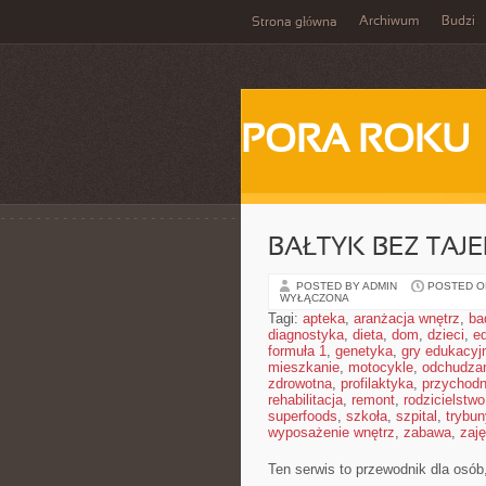
Archiwum
Budzi
Strona główna
PORA ROKU
BAŁTYK BEZ TAJ
POSTED BY ADMIN
POSTED ON
WYŁĄCZONA
Tagi:
apteka
,
aranżacja wnętrz
,
ba
diagnostyka
,
dieta
,
dom
,
dzieci
,
e
formuła 1
,
genetyka
,
gry edukacyj
mieszkanie
,
motocykle
,
odchudza
zdrowotna
,
profilaktyka
,
przychodn
rehabilitacja
,
remont
,
rodzicielstwo
superfoods
,
szkoła
,
szpital
,
trybun
wyposażenie wnętrz
,
zabawa
,
zaj
Ten serwis to przewodnik dla osó