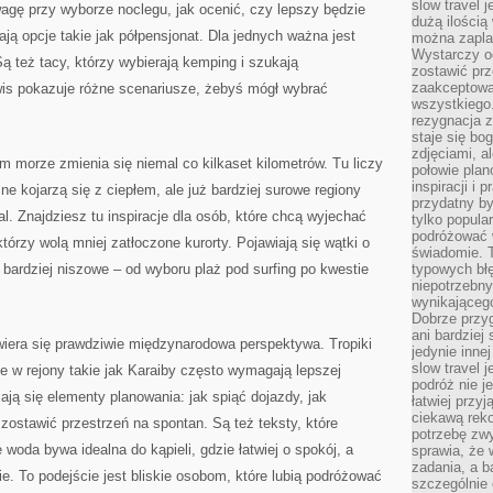
slow travel 
agę przy wyborze noclegu, jak ocenić, czy lepszy będzie
dużą ilością
ają opcje takie jak półpensjonat. Dla jednych ważna jest
można zapla
Wystarczy og
ą też tacy, którzy wybierają kemping i szukają
zostawić prz
zaakceptowa
is pokazuje różne scenariusze, żebyś mógł wybrać
wszystkiego.
rezygnacja z
staje się bo
zdjęciami, 
ym morze zmienia się niemal co kilkaset kilometrów. Tu liczy
połowie plan
inspiracji i
e kojarzą się z ciepłem, ale już bardziej surowe regiony
przydatny 
al. Znajdziesz tu inspiracje dla osób, które chcą wyjechać
tylko popular
podróżować w
 którzy wolą mniej zatłoczone kurorty. Pojawiają się wątki o
świadomie. 
 bardziej niszowe – od wyboru plaż pod surfing po kwestie
typowych bł
niepotrzebn
wynikającego
Dobrze przy
ani bardzie
era się prawdziwie międzynarodowa perspektywa. Tropiki
jedynie inne
slow travel 
e w rejony takie jak Karaiby często wymagają lepszej
podróż nie j
iają się elementy planowania: jak spiąć dojazdy, jak
łatwiej przy
ciekawą rek
 zostawić przestrzeń na spontan. Są też teksty, które
potrzebę zw
woda bywa idealna do kąpieli, gdzie łatwiej o spokój, a
sprawia, że
zadania, a b
e. To podejście jest bliskie osobom, które lubią podróżować
szczególnie 