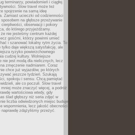
g terminarzy, powiadomień i ciągłej
ktywności. Slow travel może też
ze spojrzenie na samą ideę
a. Zamiast ucieczki od codzienności
no sposobem na głębsze przeżywanie
 cierpliwości, obserwacji i pokory
ca, do którego przyjeżdżamy.
 że nie jesteśmy centrum każdej
 lecz gośćmi, którzy powinni umieć
chać i szanować lokalny rytm życia. To
e tylko daje większą satysfakcję, ale
iejsza ryzyko powierzchownego
a cudzej kultury. Wolniejsze
 nie jest modą dla nielicznych, lecz
 na zmęczenie nadmiarem. Coraz
nie chce już wyjazdów, po których
czywać jeszcze tydzień. Szukają
ci, spokoju i sensu. Chcą pamiętać
 widzieli, ale co poczuli. Slow travel
 mniej może znaczyć więcej, a podróż
prawdę wartościowa wtedy, gdy
as ślad głębszy niż seria zdjęć w
o nie liczba odwiedzonych miejsc buduje
ze wspomnienia, lecz jakość obecności
e naprawdę zdążyliśmy przeżyć.