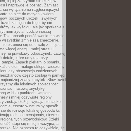
ień, lepiej zatrzymać się dłużej w
scu i naprawdę je poznać. Zamiast
 się wyłącznie na najgłośniejszych
warto zajrzeć do małych kawiarni,
rgów, bocznych uliczek i zwykłych
w travel zachęca do tego, by nie
dróży jak wyścigu, ale jak spotkanie z
, rytmem życia i codziennością
. Taki sposób podróżowania ma wiele
de wszystkim zmniejsza zmęczenie.
 nie przenosi się co chwilę z miejsca
ma więcej energii, mniej stresu i
nsę na prawdziwy odpoczynek. Łatwiej
 detale, które umykają przy
 tempie. Zapach piekarni o poranku,
łaścicielem małego sklepu, wieczorny
planu czy obserwacja codziennych
ieszkańców często zostają w pamięci
ż najbardziej znany zabytek. Slow travel
orzystny dla lokalnych społeczności.
acniać masową turystykę
aną w kilku punktach, wspiera
nesy i mniej oczywiste regiony.
rzy zostają dłużej i wydają pieniądze
adomie, często w naturalny sposób
 się do rozwoju lokalnej gospodarki.
ierają rodzinne pensjonaty, niewielkie
i regionalnych przewodników. Dzięki
cność staje się mniej inwazyjna, a
tnerska. Nie oznacza to oczywiście, że