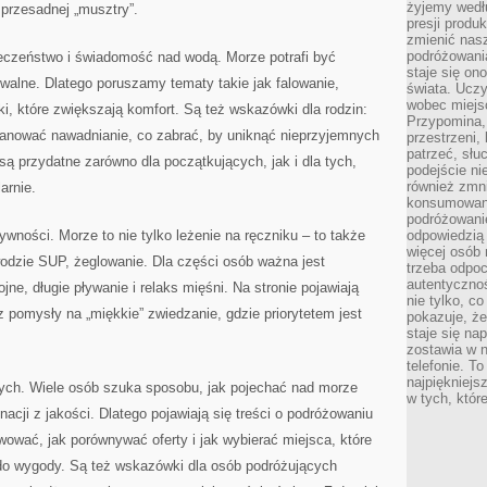
żyjemy wedłu
 przesadnej „musztry”.
presji produ
zmienić nas
podróżowani
eczeństwo i świadomość nad wodą. Morze potrafi być
staje się o
walne. Dlatego poruszamy tematy takie jak falowanie,
świata. Uczy
wobec miejs
i, które zwiększają komfort. Są też wskazówki dla rodzin:
Przypomina,
 planować nawadnianie, co zabrać, by uniknąć nieprzyjemnych
przestrzeni,
patrzeć, słu
są przydatne zarówno dla początkujących, jak i dla tych,
podejście ni
również zmn
arnie.
konsumowani
podróżowanie
ywności. Morze to nie tylko leżenie na ręczniku – to także
odpowiedzią
więcej osób 
wodzie SUP, żeglowanie. Dla części osób ważna jest
trzeba odpo
autentycznoś
ojne, długie pływanie i relaks mięśni. Na stronie pojawiają
nie tylko, co
az pomysły na „miękkie” zwiedzanie, gdzie priorytetem jest
pokazuje, że
staje się na
zostawia w n
telefonie. T
najpiękniejs
ych. Wiele osób szuka sposobu, jak pojechać nad morze
w tych, któr
acji z jakości. Dlatego pojawiają się treści o podróżowaniu
ować, jak porównywać oferty i jak wybierać miejsca, które
do wygody. Są też wskazówki dla osób podróżujących