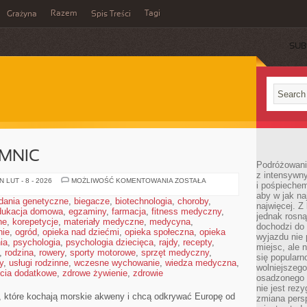
Razem
Tagi
Grażyna
Spis Treści
SUB
EMNIC
Podróżowanie
z intensywn
BAŁTYK
 LUT - 8 - 2026
MOŻLIWOŚĆ KOMENTOWANIA
ZOSTAŁA
i pośpiechem
BEZ
aby w jak n
TAJEMNIC
dania genetyczne
,
biegacze
,
biotechnologia
,
choroby
,
najwięcej. Z
dukacja domowa
,
egzaminy
,
farmacja
,
fitness medyczny
,
jednak rosną
ne
,
korepetycje
,
materiały medyczne
,
medycyna
,
dochodzi do
nie
,
ogród
,
opieka nad dziećmi
,
opieka społeczna
,
opieka
wyjazdu nie 
ia
,
psychologia
,
psychologia dziecięca
,
rajdy
,
recepty
,
miejsc, ale 
,
rodzina
,
rowery
,
sporty motorowe
,
sprzęt medyczny
,
się popularn
y
,
usługi rodzinne
,
wczesne wychowanie
,
wiedza medyczna
,
wolniejszego
ęcia dodatkowe
,
zdrowe żywienie
,
zdrowie
osadzonego w
nie jest rez
b, które kochają morskie akweny i chcą odkrywać Europę od
zmiana pers