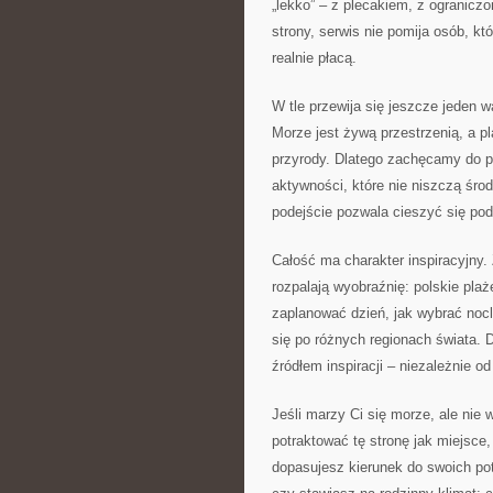
„lekko” – z plecakiem, z ogranicz
strony, serwis nie pomija osób, kt
realnie płacą.
W tle przewija się jeszcze jeden 
Morze jest żywą przestrzenią, a pl
przyrody. Dlatego zachęcamy do pr
aktywności, które nie niszczą środ
podejście pozwala cieszyć się pod
Całość ma charakter inspiracyjny. 
rozpalają wyobraźnię: polskie plaż
zaplanować dzień, jak wybrać nocl
się po różnych regionach świata. 
źródłem inspiracji – niezależnie 
Jeśli marzy Ci się morze, ale nie
potraktować tę stronę jak miejsce,
dopasujesz kierunek do swoich pot