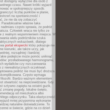
jest dostępny wyłącznie dla osób z
 wolnego czasu. Nawet krótki wyjazd
nować w spokojniejszy sposób.
raniczyć liczbę punktów w planie,
estrzeń na spontaniczność i
ć, że nie da się zobaczyć
 Paradoksalnie właśnie taka
 nadmiaru często sprawia, że podróż
gatsza. Człowiek wraca nie tylko ze
ale z realnym wspomnieniem miejsca. W
owania wielu podróżników szuka
 praktycznych wskazówek, dlatego
bywa
portal ekspercki
który pokazuje nie
ne kierunki, ale także uczy, jak
olniej, rozsądniej i bardziej
Takie podejście może pomóc uniknąć
ędów: przeładowanego harmonogramu,
ych wydatków czy rozczarowania
 z nierealistycznych oczekiwań.
gotowana podróż nie musi być droższa
j skomplikowana. Często wymaga
j filozofii. Bardzo ważnym elementem
jest otwartość na nieprzewidziane. Gdy
est sztywno zapięta na ostatni guzik,
jąć zmianę pogody, lokalne święto,
omendację od mieszkańca albo
ykłego odpoczynku. Taka elastyczność
 wyjazd mniej przypomina wykonanie
ardziej naturalne doświadczenie. To
cenne w świecie, gdzie na co dzień