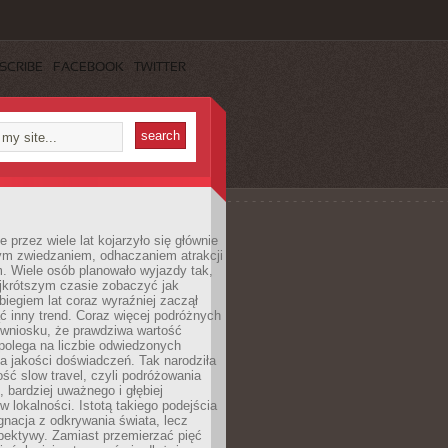
SCRIBE
FACEBOOK
TWITTER
 przez wiele lat kojarzyło się głównie
ym zwiedzaniem, odhaczaniem atrakcji
. Wiele osób planowało wyjazdy tak,
ajkrótszym czasie zobaczyć jak
 biegiem lat coraz wyraźniej zaczął
ć inny trend. Coraz więcej podróżnych
 wniosku, że prawdziwa wartość
polega na liczbie odwiedzonych
na jakości doświadczeń. Tak narodziła
ość slow travel, czyli podróżowania
, bardziej uważnego i głębiej
 lokalności. Istotą takiego podejścia
ygnacja z odkrywania świata, lecz
pektywy. Zamiast przemierzać pięć