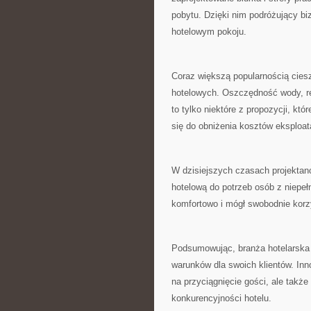
pobytu. ​Dzięki nim podróżujący ‌b
hotelowym⁤ pokoju.
Coraz większą popularnością ciesz
hotelowych.⁤ Oszczędność wody, r
‌to tylko niektóre⁢ z propozycji, kt
się do obniżenia kosztów eksploata
W ⁢dzisiejszych czasach projektanc
hotelową ​do‍ potrzeb osób​ z ⁢niep
komfortowo​ i mógł swobodnie korzy
Podsumowując, branża ⁣hotelarska 
warunków dla swoich klientów. ​Inno
na przyciągnięcie gości, ale także 
konkurencyjności hotelu.