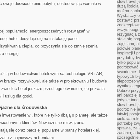
slow travel 
ć swoje doświadczenie⁢ pobytu, dostosowując⁤ warunki w
dużą ilością
można zapla
Wystarczy og
zostawić prz
zaakceptowa
wszystkiego.
cej popularności energooszczędnych rozwiązań w
rezygnacja z
ej hoteli decyduje się na instalację paneli​
staje się bo
zdjęciami, 
zyskiwania ciepła,‌ co ⁣przyczynia⁢ się do zmniejszenia
połowie plan
inspiracji i
a ​energię.
przydatny 
tylko popular
podróżować w
świadomie. 
wością w budownictwie hotelowym są technologie VR ⁤i AR,
typowych bł
 w branży rozrywkowej, ale także⁤ w projektowaniu i budowie
niepotrzebn
wynikającego
lnie zwiedzić hotel⁢ jeszcze przed jego otwarciem, co pozwala⁣
Dobrze przy
ani bardzie
 i usług dla gości.
jedynie inne
slow travel 
jazne dla środowiska
podróż nie j
łatwiej przy
inwestowanie ‍w​ , które nie tylko dbają o ⁤planetę, ale także‍
ciekawą rek
 świadomych klientów. ⁢Nowoczesne rozwiązania
potrzebę zw
sprawia, że
tają ​się coraz bardziej ⁢popularne ⁢w branży hotelarskiej,
zadania, a b
szczególnie 
ieżąco z ‌najnowszymi trendami.