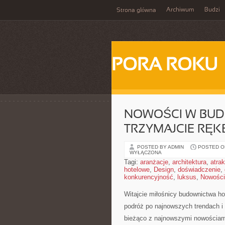
Archiwum
Budzi
Strona główna
PORA ROKU
NOWOŚCI W BUD
TRZYMAJCIE RĘKĘ
POSTED BY ADMIN
POSTED ON
WYŁĄCZONA
Tagi:
aranżacje
,
architektura
,
atra
hotelowe
,
Design
,
doświadczenie
,
konkurencyjność
,
luksus
,
Nowości
Witajcie miłośnicy budownictwa⁣ hot
podróż ‌po ⁢najnowszych ‌trendach i
bieżąco z​ najnowszymi nowościami i 