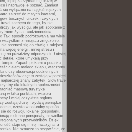
ień, lepiej zatrzymać się dłużej w
scu i naprawdę je poznać. Zamiast
 się wyłącznie na najgłośniejszych
warto zajrzeć do małych kawiarni,
rgów, bocznych uliczek i zwykłych
w travel zachęca do tego, by nie
dróży jak wyścigu, ale jak spotkanie z
, rytmem życia i codziennością
. Taki sposób podróżowania ma wiele
de wszystkim zmniejsza zmęczenie.
 nie przenosi się co chwilę z miejsca
ma więcej energii, mniej stresu i
nsę na prawdziwy odpoczynek. Łatwiej
 detale, które umykają przy
 tempie. Zapach piekarni o poranku,
łaścicielem małego sklepu, wieczorny
planu czy obserwacja codziennych
ieszkańców często zostają w pamięci
ż najbardziej znany zabytek. Slow travel
orzystny dla lokalnych społeczności.
acniać masową turystykę
aną w kilku punktach, wspiera
nesy i mniej oczywiste regiony.
rzy zostają dłużej i wydają pieniądze
adomie, często w naturalny sposób
 się do rozwoju lokalnej gospodarki.
ierają rodzinne pensjonaty, niewielkie
i regionalnych przewodników. Dzięki
cność staje się mniej inwazyjna, a
tnerska. Nie oznacza to oczywiście, że