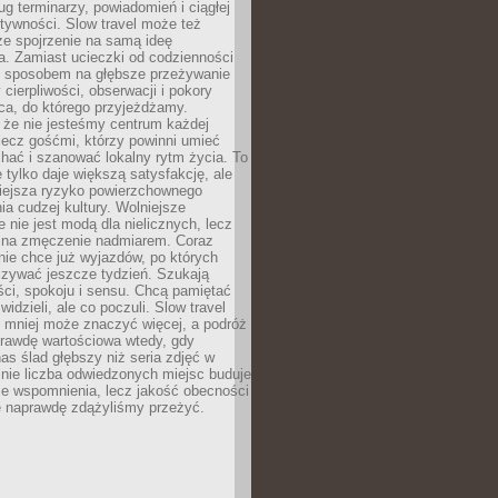
g terminarzy, powiadomień i ciągłej
ktywności. Slow travel może też
ze spojrzenie na samą ideę
a. Zamiast ucieczki od codzienności
no sposobem na głębsze przeżywanie
 cierpliwości, obserwacji i pokory
ca, do którego przyjeżdżamy.
 że nie jesteśmy centrum każdej
 lecz gośćmi, którzy powinni umieć
chać i szanować lokalny rytm życia. To
e tylko daje większą satysfakcję, ale
iejsza ryzyko powierzchownego
a cudzej kultury. Wolniejsze
 nie jest modą dla nielicznych, lecz
 na zmęczenie nadmiarem. Coraz
nie chce już wyjazdów, po których
czywać jeszcze tydzień. Szukają
ci, spokoju i sensu. Chcą pamiętać
 widzieli, ale co poczuli. Slow travel
 mniej może znaczyć więcej, a podróż
prawdę wartościowa wtedy, gdy
as ślad głębszy niż seria zdjęć w
o nie liczba odwiedzonych miejsc buduje
ze wspomnienia, lecz jakość obecności
e naprawdę zdążyliśmy przeżyć.