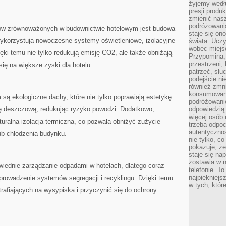
żyjemy wedłu
presji produ
zmienić nas
podróżowani
ów ‌zrównoważonych ⁢w budownictwie⁣ hotelowym jest budowa
staje się o
 wykorzystują nowoczesne systemy oświetleniowe,⁤ izolacyjne
świata. Uczy
wobec miejs
ęki temu nie ⁤tylko redukują emisję CO2, ale⁤ także obniżają⁤
Przypomina,
przestrzeni,
się ‌na większe zyski dla hotelu.
patrzeć, słu
podejście ni
również zmn
konsumowani
ą ekologiczne dachy,⁢ które nie tylko poprawiają estetykę
podróżowanie
ę deszczową, ⁢redukując ryzyko powodzi. Dodatkowo,
odpowiedzią
więcej osób 
turalna izolacja termiczna, co ⁤pozwala obniżyć ​zużycie
trzeba odpo
autentycznoś
ub⁤ chłodzenia budynku.
nie tylko, co
pokazuje, że
staje się na
zostawia w n
wiednie zarządzanie odpadami⁣ w ‍hotelach, dlatego coraz
telefonie. T
najpiękniejs
prowadzenie systemów segregacji i recyklingu. Dzięki ‌temu
w tych, któr
rafiających na wysypiska‌ i przyczynić się do ochrony⁤