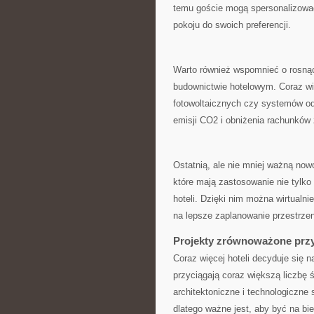
temu goście‍ mogą spersonalizowa
pokoju do swoich ⁤preferencji.
Warto również wspomnieć o​ rosną
budownictwie hotelowym. Coraz więc
fotowoltaicznych⁢ czy⁤ systemów od
emisji‌ CO2 i obniżenia rachunków z
Ostatnią, ale nie ​mniej ważną no
które ⁣mają zastosowanie nie tylko
⁣hoteli.⁣ Dzięki⁣ nim⁣ można​ wirtua
na lepsze ⁤zaplanowanie przestrzeni
Projekty zrównoważone przy
Coraz więcej hoteli decyduje się na 
przyciągają coraz większą liczbę
⁣architektoniczne i‌ technologiczne s
dlatego⁣ ważne jest, aby​ być na b