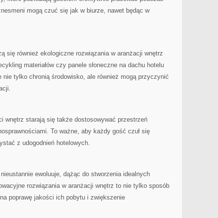
iznesmeni mogą czuć ⁣się jak w biurze, nawet‌ będąc w
ą się również ekologiczne rozwiązania w ⁣aranżacji wnętrz
ecykling materiałów czy panele słoneczne na dachu hotelu
óre nie tylko ⁤chronią środowisko, ale również mogą ⁤przyczynić
cji.
i⁢ wnętrz starają⁢ się także dostosowywać ​przestrzeń
ełnosprawnościami. To ważne,⁤ aby każdy ​gość czuł ‍się
stać ⁤z ⁢udogodnień‍ hotelowych.
‍nieustannie ewoluuje, dążąc do stworzenia idealnych
wacyjne rozwiązania⁤ w aranżacji wnętrz⁢ to‌ nie tylko‌ sposób
na poprawę ⁤jakości ich pobytu i zwiększenie⁢