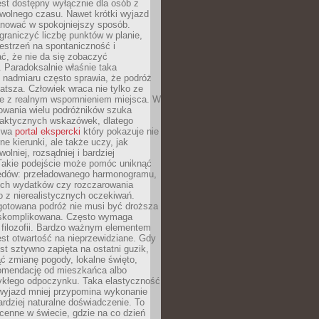
jest dostępny wyłącznie dla osób z
 wolnego czasu. Nawet krótki wyjazd
nować w spokojniejszy sposób.
raniczyć liczbę punktów w planie,
estrzeń na spontaniczność i
ć, że nie da się zobaczyć
 Paradoksalnie właśnie taka
 nadmiaru często sprawia, że podróż
gatsza. Człowiek wraca nie tylko ze
ale z realnym wspomnieniem miejsca. W
owania wielu podróżników szuka
 praktycznych wskazówek, dlatego
bywa
portal ekspercki
który pokazuje nie
ne kierunki, ale także uczy, jak
olniej, rozsądniej i bardziej
Takie podejście może pomóc uniknąć
ędów: przeładowanego harmonogramu,
ych wydatków czy rozczarowania
 z nierealistycznych oczekiwań.
gotowana podróż nie musi być droższa
j skomplikowana. Często wymaga
j filozofii. Bardzo ważnym elementem
jest otwartość na nieprzewidziane. Gdy
est sztywno zapięta na ostatni guzik,
jąć zmianę pogody, lokalne święto,
omendację od mieszkańca albo
ykłego odpoczynku. Taka elastyczność
 wyjazd mniej przypomina wykonanie
ardziej naturalne doświadczenie. To
cenne w świecie, gdzie na co dzień