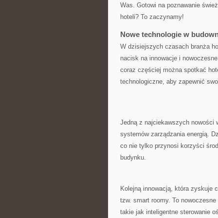
Was.‌ Gotowi na poznawanie⁢ świeży
‍hoteli? To zaczynamy!
Nowe technologie w budown
W dzisiejszych czasach branża hot
‌nacisk ‌na ‍innowacje i nowoczesne
coraz ⁣częściej można spotkać⁢ hot
technologiczne, ⁢aby⁤ zapewnić sw
Jedną ​z najciekawszych nowości w
systemów zarządzania energią.⁤ Dzi
co nie tylko przynosi⁣ korzyści śr
budynku.
Kolejną innowacją, która‍ zyskuje
tzw.⁢ smart roomy. To nowoczesne
takie jak inteligentne sterowanie 