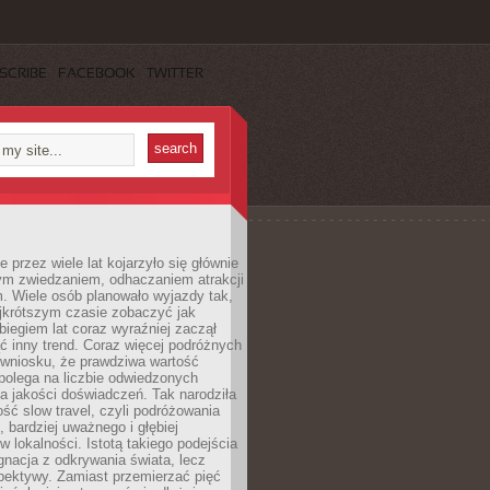
SCRIBE
FACEBOOK
TWITTER
 przez wiele lat kojarzyło się głównie
ym zwiedzaniem, odhaczaniem atrakcji
. Wiele osób planowało wyjazdy tak,
ajkrótszym czasie zobaczyć jak
 biegiem lat coraz wyraźniej zaczął
ć inny trend. Coraz więcej podróżnych
 wniosku, że prawdziwa wartość
polega na liczbie odwiedzonych
na jakości doświadczeń. Tak narodziła
ość slow travel, czyli podróżowania
, bardziej uważnego i głębiej
 lokalności. Istotą takiego podejścia
ygnacja z odkrywania świata, lecz
pektywy. Zamiast przemierzać pięć