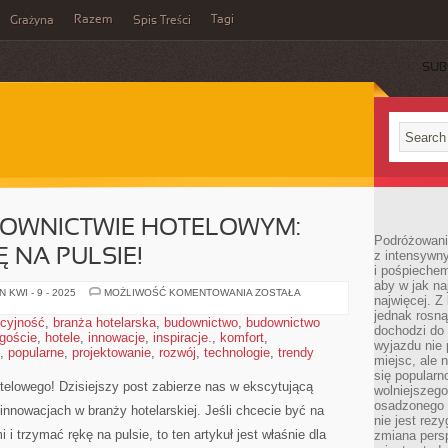
Razem
Tagi
Grażyna
Spis Treści
SUB
OWNICTWIE HOTELOWYM:
Podróżowanie
 NA PULSIE!
z intensywn
i pośpiechem
aby w jak n
NOWOŚCI
 KWI - 9 - 2025
MOŻLIWOŚĆ KOMENTOWANIA
ZOSTAŁA
najwięcej. Z
W
BUDOWNICTWIE
jednak rosną
kcyjność
,
branża hotelarska
,
budownictwo
,
budownictwo
HOTELOWYM:
dochodzi do
goście
,
hotele
,
innowacje
,
inspiracje.
,
komfort
TRZYMAJCIE
,
wyjazdu nie 
RĘKĘ
,
popularne
,
projektowanie
,
rozwój
,
technologie
,
trendy
NA
miejsc, ale 
PULSIE!
się popularn
elowego! Dzisiejszy⁤ post zabierze⁤ nas⁢ w‌ ekscytującą‍
wolniejszego
osadzonego w
 innowacjach ‍w branży hotelarskiej. Jeśli chcecie być na​
nie jest rez
trzymać ⁣rękę⁤ na pulsie, to ten artykuł ⁤jest⁣ właśnie dla
zmiana pers