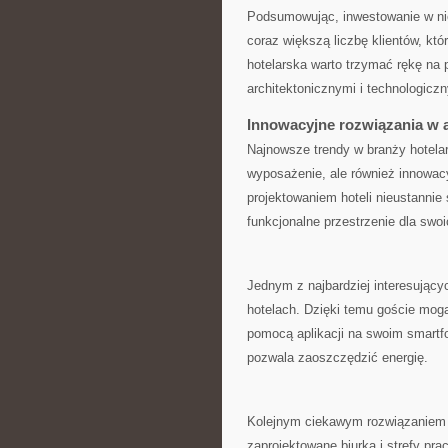
Podsumowując, inwestowanie⁢ w ⁣nie 
coraz większą liczbę klientów, któ
hotelarska warto trzymać ‌rękę na⁢ 
architektonicznymi i technologicz
Innowacyjne rozwiązania​ w⁣ 
Najnowsze⁢ trendy w branży ‌hotelar
wyposażenie, ale również​ innowacy
projektowaniem hoteli nieustannie
funkcjonalne przestrzenie dla swoic
Jednym⁤ z najbardziej interesujący
hotelach. Dzięki temu ​goście mogą
pomocą aplikacji na swoim smartfon
pozwala​ zaoszczędzić energię.
Kolejnym ciekawym‌ rozwiązaniem są
zaprojektowane biurka i ‍strefy ‌pr