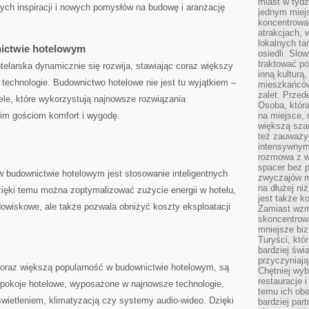
miast w tydz
ch inspiracji i ​nowych pomysłów na budowę ‍i ​aranżację
jednym miej
koncentrować
atrakcjach, 
lokalnych ta
ictwie hotelowym
osiedli. Slo
traktować po
elarska ‌dynamicznie się rozwija, stawiając coraz większy
inną kulturą
 technologie.​ Budownictwo hotelowe ⁣nie jest tu wyjątkiem –
mieszkańców
zalet. Prze
ele, które wykorzystują ⁣najnowsze rozwiązania
Osoba, która
oim gościom komfort i wygodę.
na miejsce, 
większą sza
też zauważyć
intensywnym
rozmowa z w
spacer bez 
⁤ budownictwie hotelowym jest stosowanie​ inteligentnych
zwyczajów m
na dłużej ni
ęki temu‌ można zoptymalizować zużycie ⁤energii ⁣w⁢ hotelu,
jest także k
odowiskowe, ale także pozwala obniżyć koszty eksploatacji
Zamiast wzm
skoncentrow
mniejsze biz
Turyści, któ
bardziej świ
przyczyniają
 coraz większą popularność w budownictwie hotelowym, są
Chętniej wyb
restauracje 
 ⁤pokoje hotelowe, wyposażone w najnowsze technologie,
temu ich obe
oświetleniem, klimatyzacją czy systemy audio-wideo.‌ Dzięki⁣
bardziej par