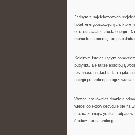
Jednym z ⁢najciekawszych projekt
hoteli‌ energooszczędnych,‌ które​
oraz odnawialne źródła energii. Dzi
rachunki za energię, co przekłada ‍
Kolejnym interesującym pomysłem s
budynku, ale także absorbują wod
roślinność na⁣ dachu działa jako na
energii potrzebnej⁢ do ogrzewania l
Ważne jest również‌ dbanie o odpo
więcej obiektów decyduje się na w
można​ zmniejszyć ilość odpadów ‍t
środowiska naturalnego.