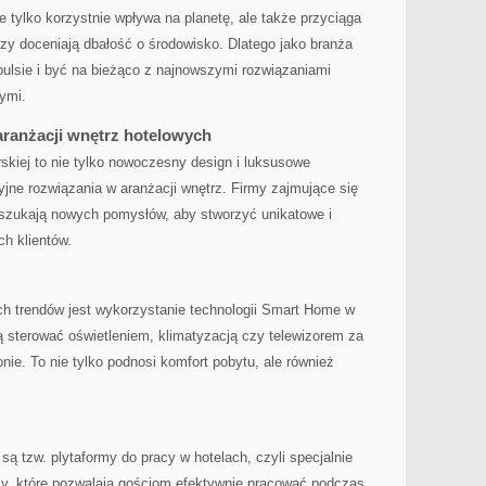
tylko‌ korzystnie ⁢wpływa na planetę, ‌ale także przyciąga​
rzy doceniają dbałość o środowisko. Dlatego jako‌ branża
pulsie i‍ być na ⁣bieżąco z ⁤najnowszymi‌ rozwiązaniami
nymi.
aranżacji wnętrz⁢ hotelowych
skiej to nie ‌tylko nowoczesny ‌design ‌i luksusowe
jne rozwiązania w aranżacji wnętrz. Firmy​ zajmujące się
 szukają⁣ nowych pomysłów, aby stworzyć unikatowe i
h ⁢klientów.
ch trendów ‌jest wykorzystanie technologii Smart ​Home w
 sterować oświetleniem, klimatyzacją ​czy telewizorem ‌za
ie. To nie tylko podnosi ‍komfort pobytu, ale również
 tzw. plytaformy do ​pracy w ‌hotelach, czyli specjalnie
acy, ⁢które pozwalają ‌gościom efektywnie⁤ pracować podczas