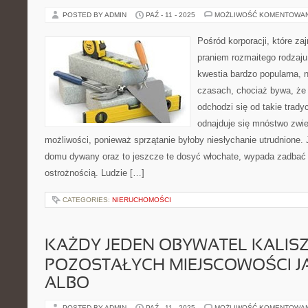
POSTED BY ADMIN
PAŹ - 11 - 2025
MOŻLIWOŚĆ KOMENTOWA
Pośród korporacji, które za
praniem rozmaitego rodzaj
kwestia bardzo popularna,
czasach, chociaż bywa, ż
odchodzi się od takie trady
odnajduje się mnóstwo zwier
możliwości, ponieważ sprzątanie byłoby niesłychanie utrudnione.
domu dywany oraz to jeszcze te dosyć włochate, wypada zadbać 
ostrożnością. Ludzie […]
CATEGORIES:
NIERUCHOMOŚCI
KAŻDY JEDEN OBYWATEL KALISZA
POZOSTAŁYCH MIEJSCOWOŚCI J
ALBO
POSTED BY ADMIN
PAŹ - 11 - 2025
MOŻLIWOŚĆ KOMENTOWA