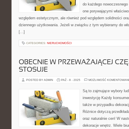
do każdego nowoczesnego m
one porywającymi właściwoś
względem estetycznym, ale również pod względem solidności oraz 
dziennego użytkowania. Jeżeli w związku z tym wybieramy do wł
[…]
CATEGORIES:
NIERUCHOMOŚCI
OBECNIE W PRZEWAŻAJĄCEJ CZĘ
STOSUJE
POSTED BY ADMIN
PAŹ - 8 - 2025
MOŻLIWOŚĆ KOMENTOWAN
Są to zajmujące wybory ludz
inwestycję Każdy konsumen
także w przypadku dekoracj
Różnice dotyczą przedkłada
oraz naturalnie cen! W nas
dekoracje wnętrz. Wiele bi