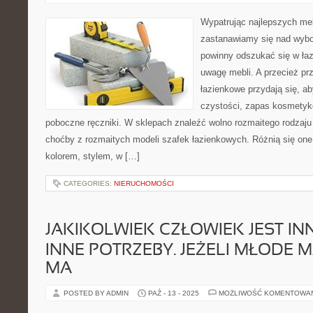
Wypatrując najlepszych meb
zastanawiamy się nad wybo
powinny odszukać się w łaz
uwagę mebli. A przecież pr
łazienkowe przydają się, a
czystości, zapas kosmetyk
poboczne ręczniki. W sklepach znaleźć wolno rozmaitego rodzaju
choćby z rozmaitych modeli szafek łazienkowych. Różnią się one
kolorem, stylem, w […]
CATEGORIES:
NIERUCHOMOŚCI
JAKIKOLWIEK CZŁOWIEK JEST IN
INNE POTRZEBY. JEŻELI MŁODE
MA
POSTED BY ADMIN
PAŹ - 13 - 2025
MOŻLIWOŚĆ KOMENTOWA