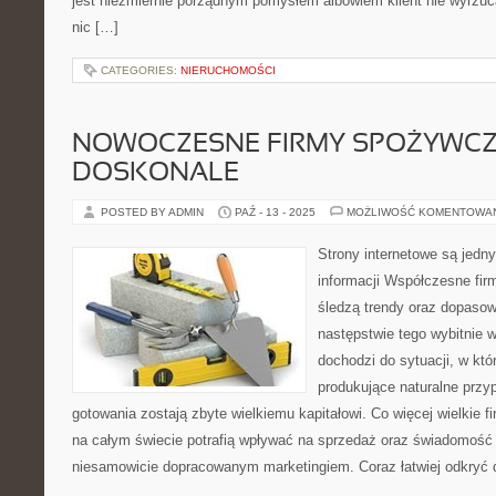
jest niezmiernie porządnym pomysłem albowiem klient nie wyrzuca
nic […]
CATEGORIES:
NIERUCHOMOŚCI
NOWOCZESNE FIRMY SPOŻYWC
DOSKONALE
POSTED BY ADMIN
PAŹ - 13 - 2025
MOŻLIWOŚĆ KOMENTOWA
Strony internetowe są jedn
informacji Współczesne fir
śledzą trendy oraz dopasow
następstwie tego wybitnie 
dochodzi do sytuacji, w któ
produkujące naturalne przy
gotowania zostają zbyte wielkiemu kapitałowi. Co więcej wielkie
na całym świecie potrafią wpływać na sprzedaż oraz świadomo
niesamowicie dopracowanym marketingiem. Coraz łatwiej odkryć d