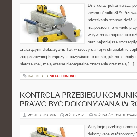
Dziś coraz pokaźniejszą po
zwane ośrodki SPA Przeważ
mieszkania stanowi dość kl
ma pośredni, a w wielu prz
wpływ na samopoczucie cz
oraz najmniejsze szczegóły
znaczącymi drobiazgami. Tak w rzeczy samej w skrupulatnie zap
zorganizowanej kompozycji oczywiście te detale, jak np. schody o
nierdzewnej, mają własne niebagatelne znaczenie oraz małą […]
CATEGORIES:
NIERUCHOMOŚCI
KONTROLA PRZEBIEGU KOMUNIK
PRAWO BYĆ DOKONYWANA W R
POSTED BY ADMIN
PAŹ - 8 - 2025
MOŻLIWOŚĆ KOMENTOWAN
Wizytacja przebiegu komun
dokonywana w różnorodny T