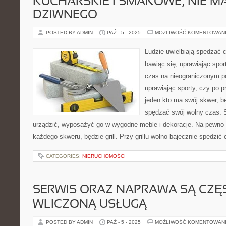
KUCHARSKIE I SMAKOWE, NIE MA
DZIWNEGO
POSTED BY ADMIN
PAŹ - 5 - 2025
MOŻLIWOŚĆ KOMENTOWAN
Ludzie uwielbiają spędzać 
bawiąc się, uprawiając spo
czas na nieograniczonym po
uprawiając sporty, czy po 
jeden kto ma swój skwer, b
spędzać swój wolny czas. 
urządzić, wyposażyć go w wygodne meble i dekoracje. Na pewno
każdego skweru, będzie grill. Przy grillu wolno bajecznie spędzić 
CATEGORIES:
NIERUCHOMOŚCI
SERWIS ORAZ NAPRAWA SĄ CZĘ
WLICZONĄ USŁUGĄ
POSTED BY ADMIN
PAŹ - 5 - 2025
MOŻLIWOŚĆ KOMENTOWAN