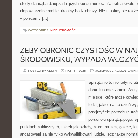
oferty dla najbardziej żądających konsumentów. Za trafną kwotę p
niepowtarzalne meble, tkaniny bądź obrazy. Nie musimy się takż
– polecamy […]
CATEGORIES:
NIERUCHOMOŚCI
ŻEBY OBRONIĆ CZYSTOŚĆ W NA
ŚRODOWISKU, WYPADA WŁOŻY
POSTED BY ADMIN
PAŹ - 8 - 2025
MOŻLIWOŚĆ KOMENTOWAN
Sprzątanie to nie jedynie u
domu lub mieszkaniu Wszy
miejsce, które może odwie
ludzi, jakie, na co dzień wy
przejrzyście potrzebuje traf
personelu sprzątającego. S
punktach publicznych, takich jak szkoły, biura, muzea, galerie, ki
angażowani są nie tylko wykwalifikowani ludzie, lecz także normaln