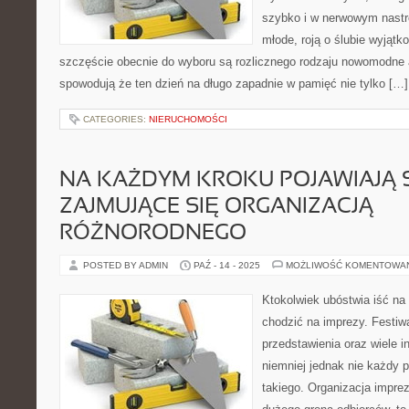
szybko i w nerwowym nastro
młode, roją o ślubie wyjąt
szczęście obecnie do wyboru są rozlicznego rodzaju nowomodne a
spowodują że ten dzień na długo zapadnie w pamięć nie tylko […]
CATEGORIES:
NIERUCHOMOŚCI
NA KAŻDYM KROKU POJAWIAJĄ S
ZAJMUJĄCE SIĘ ORGANIZACJĄ
RÓŻNORODNEGO
POSTED BY ADMIN
PAŹ - 14 - 2025
MOŻLIWOŚĆ KOMENTOWA
Ktokolwiek ubóstwia iść na
chodzić na imprezy. Festiwa
przedstawienia oraz wiele
niemniej jednak nie każdy 
takiego. Organizacja imprez