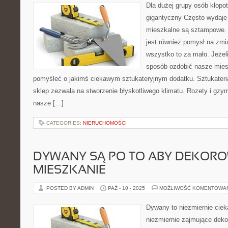
Dla dużej grupy osób kłopot 
gigantyczny Często wydaje 
mieszkalne są sztampowe. 
jest również pomysł na zmi
wszystko to za mało. Jeżel
sposób ozdobić nasze mies
pomyśleć o jakimś ciekawym sztukateryjnym dodatku. Sztukateria
sklep zezwala na stworzenie błyskotliwego klimatu. Rozety i gz
nasze […]
CATEGORIES:
NIERUCHOMOŚCI
DYWANY SĄ PO TO ABY DEKOR
MIESZKANIE
POSTED BY ADMIN
PAŹ - 10 - 2025
MOŻLIWOŚĆ KOMENTOWA
Dywany to niezmiernie cie
niezmiernie zajmujące dekor