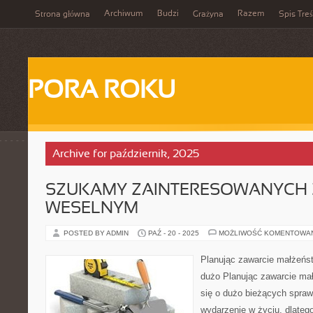
Archiwum
Budzi
Razem
Strona główna
Grażyna
Spis Treś
PORA ROKU
Archive for październik, 2025
SZUKAMY ZAINTERESOWANYCH
WESELNYM
POSTED BY ADMIN
PAŹ - 20 - 2025
MOŻLIWOŚĆ KOMENTOWA
Planując zawarcie małżeńst
dużo Planując zawarcie ma
się o dużo bieżących spraw
wydarzenie w życiu, dlateg