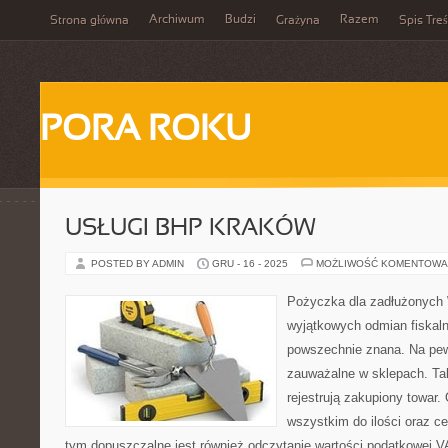
Archiwum
Budzi
Razem
Strona główna
Grażyna
Spis Treś
PORA ROKU
USŁUGI BHP KRAKÓW
POSTED BY ADMIN
GRU - 16 - 2025
MOŻLIWOŚĆ KOMENTOWA
Pożyczka dla zadłużonych 
wyjątkowych odmian fiskaln
powszechnie znana. Na pew
zauważalne w sklepach. Tak
rejestrują zakupiony towar.
wszystkim do ilości oraz c
tym dopuszczalne jest również odczytanie wartości podatkowej VA