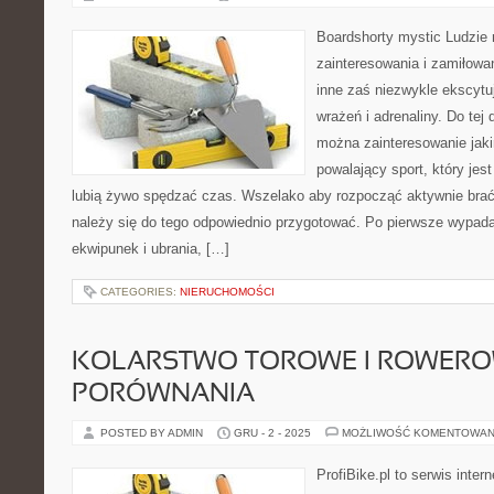
Boardshorty mystic Ludzie 
zainteresowania i zamiłowan
inne zaś niezwykle ekscyt
wrażeń i adrenaliny. Do tej d
można zainteresowanie jaki
powalający sport, który jes
lubią żywo spędzać czas. Wszelako aby rozpocząć aktywnie brać 
należy się do tego odpowiednio przygotować. Po pierwsze wypad
ekwipunek i ubrania, […]
CATEGORIES:
NIERUCHOMOŚCI
KOLARSTWO TOROWE I ROWER
PORÓWNANIA
POSTED BY ADMIN
GRU - 2 - 2025
MOŻLIWOŚĆ KOMENTOWAN
ProfiBike.pl to serwis inte