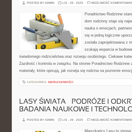
POSTED BY ADMIN
LIS - 29 - 2025
MOŻLIWOŚĆ KOMENTOWAN
Poradnictwo Rodzinne stano
dom rodzinny staje się naj
nauka o emocjach, partners
się w jedną logicznie upor
została zaprojektowana z m
szukają wsparcia w budowa
świadomego rodzicielstwa oraz rozwoju osobistego. Ciekawe kateg
Zazdrość i kontrola w związku. Na stronie Poradnictwo Rodzinne
materiały, które opisują, jak rozwija się rodzina na poziomie emo
CATEGORIES:
NIERUCHOMOŚCI
LASY ŚWIATA – PODRÓŻE I ODKRY
BADANIA NAUKOWE I TECHNOLO
POSTED BY ADMIN
LIS - 29 - 2025
MOŻLIWOŚĆ KOMENTOWAN
Mieszkańcy Lasu to strona 