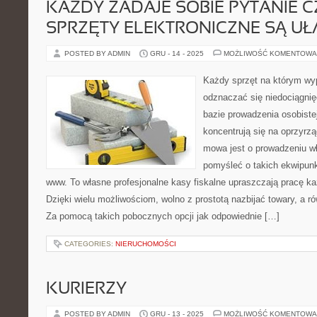
KAŻDY ZADAJE SOBIE PYTANIE C
SPRZĘTY ELEKTRONICZNE SĄ UŁ
POSTED BY ADMIN
GRU - 14 - 2025
MOŻLIWOŚĆ KOMENTOWA
Każdy sprzęt na którym w
odznaczać się niedociągnię
bazie prowadzenia osobiste
koncentrują się na oprzyrz
mowa jest o prowadzeniu wł
pomyśleć o takich ekwipunk
www. To własne profesjonalne kasy fiskalne upraszczają pracę k
Dzięki wielu możliwościom, wolno z prostotą nazbijać towary, a 
Za pomocą takich pobocznych opcji jak odpowiednie […]
CATEGORIES:
NIERUCHOMOŚCI
KURIERZY
POSTED BY ADMIN
GRU - 13 - 2025
MOŻLIWOŚĆ KOMENTOWA