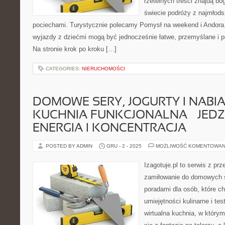
rzetelnych treści znajdą bog
świecie podróży z najmłods
pociechami. Turystycznie polecamy Pomysł na weekend i Andora. 
wyjazdy z dziećmi mogą być jednocześnie łatwe, przemyślane i 
Na stronie krok po kroku […]
CATEGORIES:
NIERUCHOMOŚCI
DOMOWE SERY, JOGURTY I NABIAŁ
KUCHNIA FUNKCJONALNA – JEDZ
ENERGIA I KONCENTRACJA
POSTED BY ADMIN
GRU - 2 - 2025
MOŻLIWOŚĆ KOMENTOWAN
Izagotuje.pl to serwis z prz
zamiłowanie do domowych 
poradami dla osób, które c
umiejętności kulinarne i te
wirtualna kuchnia, w któr