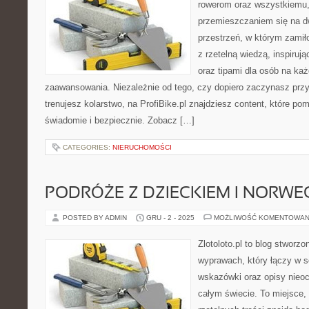
rowerom oraz wszystkiemu,
przemieszczaniem się na d
przestrzeń, w którym zamił
z rzetelną wiedzą, inspiruj
oraz tipami dla osób na ka
zaawansowania. Niezależnie od tego, czy dopiero zaczynasz przy
trenujesz kolarstwo, na ProfiBike.pl znajdziesz content, które pom
świadomie i bezpiecznie. Zobacz […]
CATEGORIES:
NIERUCHOMOŚCI
PODRÓŻE Z DZIECKIEM I NORWE
POSTED BY ADMIN
GRU - 2 - 2025
MOŻLIWOŚĆ KOMENTOWAN
Zlotoloto.pl to blog stworz
wyprawach, który łączy w so
wskazówki oraz opisy nieoc
całym świecie. To miejsce,