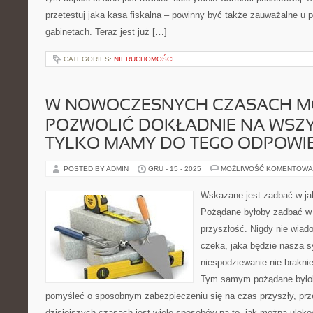
przetestuj jaka kasa fiskalna – powinny być także zauważalne u p
gabinetach. Teraz jest już […]
CATEGORIES:
NIERUCHOMOŚCI
W NOWOCZESNYCH CZASACH M
POZWOLIĆ DOKŁADNIE NA WSZYS
TYLKO MAMY DO TEGO ODPOWI
POSTED BY ADMIN
GRU - 15 - 2025
MOŻLIWOŚĆ KOMENTOWA
Wskazane jest zadbać w ja
Pożądane byłoby zadbać w 
przyszłość. Nigdy nie wiad
czeka, jaka będzie nasza s
niespodziewanie nie brakni
Tym samym pożądane byłob
pomyśleć o sposobnym zabezpieczeniu się na czas przyszły, prz
dzisiejszych czasach jest wiele sposobów na to, jak można ulok