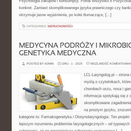
Psychologia zakupów i konsumpcji. Portal Wszystko o Pożyczkach
konkret. Zamiast skomplikowanego języka prawniczego czy bank
otrzymuje jasne wyjaśnienia, po kolei tłumaczące, […]
CATEGORIES:
NIERUCHOMOŚCI
MEDYCYNA PODRÓŻY I MIKROBIO
GENETYKA MEDYCZNA
POSTED BY ADMIN
GRU - 1 - 2025
MOŻLIWOŚĆ KOMENTOWAN
LCL-Laryngolog.pl – strona
myślą o czytelnikach, które
chorobach uszu, nosa i gar
informacja spotykają się z
skomplikowane zagadnieni
na prostym języku, zrozum
kategorie to: Farmakogenetyka i Otorynolaryngologia. Ten projekt
lepszym rozumieniu problemów laryngologicznych – od typowych in
schorzenia, aż po poważniejsze zaburzenia wymagające […]