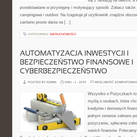
się z fantazją na talerzu, a
przedstawiane w przystępny i motywujący sposób. Zobacz także: 
campingowa i outdoor. Na Izagotuje.pl użytkownik znajdzie obsze
zarówno proste dania na […]
CATEGORIES:
NIERUCHOMOŚCI
AUTOMATYZACJA INWESTYCJI I
BEZPIECZEŃSTWO FINANSOWE I
CYBERBEZPIECZEŃSTWO
POSTED BY ADMIN
GRU - 1 - 2025
MOŻLIWOŚĆ KOMENTOWAN
Wszystko o Pożyczkach to p
myślą o osobach, które chc
kredytów i domowych finans
jednym serwisie zebrano p
pożyczania, spłacania zob
swoich finansów. Polecamy: 