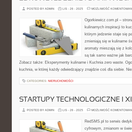
POSTED BY ADMIN
LIS - 26 - 2025
MOŻLIWOŚĆ KOMENTOWAN
Ogorkiewicz.com.pl – stron
kulinarnych inspiracji to k
którym jedzenie staje się p
zmieniają się w kulinarne ś
aromaty mieszają się z kolo
są tak samo ważne jak bar
Zobacz także: Eksperymenty kulinarne i Kuchnia zero waste. Ogor
kuchnia, w której każdy odwiedzający znajdzie coś dla siebie. Ni
CATEGORIES:
NIERUCHOMOŚCI
STARTUPY TECHNOLOGICZNE I X
POSTED BY ADMIN
LIS - 26 - 2025
MOŻLIWOŚĆ KOMENTOWAN
RedSMS.pl to serwis dedy
cyfrowym, zmianom w świe