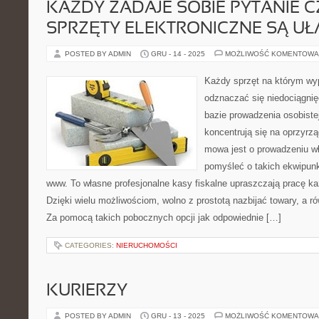
KAŻDY ZADAJE SOBIE PYTANIE C
SPRZĘTY ELEKTRONICZNE SĄ UŁ
POSTED BY ADMIN
GRU - 14 - 2025
MOŻLIWOŚĆ KOMENTOWA
Każdy sprzęt na którym w
odznaczać się niedociągnię
bazie prowadzenia osobiste
koncentrują się na oprzyrz
mowa jest o prowadzeniu wł
pomyśleć o takich ekwipunk
www. To własne profesjonalne kasy fiskalne upraszczają pracę k
Dzięki wielu możliwościom, wolno z prostotą nazbijać towary, a 
Za pomocą takich pobocznych opcji jak odpowiednie […]
CATEGORIES:
NIERUCHOMOŚCI
KURIERZY
POSTED BY ADMIN
GRU - 13 - 2025
MOŻLIWOŚĆ KOMENTOWA