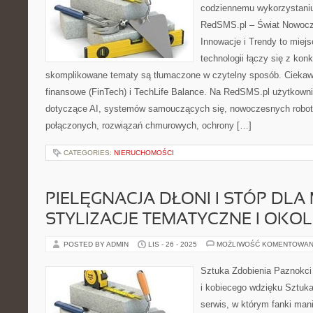
codziennemu wykorzystaniu
RedSMS.pl – Świat Nowocz
Innowacje i Trendy to miej
technologii łączy się z kon
skomplikowane tematy są tłumaczone w czytelny sposób. Ciekawe
finansowe (FinTech) i TechLife Balance. Na RedSMS.pl użytkowni
dotyczące AI, systemów samouczących się, nowoczesnych robotó
połączonych, rozwiązań chmurowych, ochrony […]
CATEGORIES:
NIERUCHOMOŚCI
PIELĘGNACJA DŁONI I STÓP DLA
STYLIZACJE TEMATYCZNE I OKO
POSTED BY ADMIN
LIS - 26 - 2025
MOŻLIWOŚĆ KOMENTOWAN
Sztuka Zdobienia Paznokci
i kobiecego wdzięku Sztuka
serwis, w którym fanki man