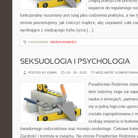
znajdą praktyczne pomysły 
wsparcie do regularnego ruc
funkcjonalny rozumiany jest tutaj jako codzienna praktyka, a nie 
stronie prezentujemy, jak ćwiczyć mądrze, aby usprawnić całe cia
wynikające z siedzącego trybu życia […]
CATEGORIES:
NIERUCHOMOŚCI
SEKSUOLOGIA I PSYCHOLOGIA
POSTED BY ADMIN
LIS - 29 - 2025
MOŻLIWOŚĆ KOMENTOWAN
Poradnictwo Rodzinne stano
dom rodzinny staje się naj
nauka o emocjach, partners
się w jedną logicznie upor
została zaprojektowana z m
szukają wsparcia w budowa
świadomego rodzicielstwa oraz rozwoju osobistego. Ciekawe kateg
Zazdrość i kontrola w związku. Na stronie Poradnictwo Rodzinne