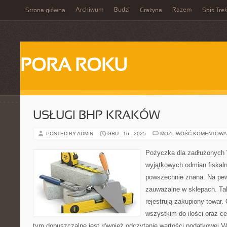
Archiwum
Budzi
Razem
Strona główna
Grażyna
Spis Treś
PORA ROKU
USŁUGI BHP KRAKÓW
POSTED BY ADMIN
GRU - 16 - 2025
MOŻLIWOŚĆ KOMENTOWA
Pożyczka dla zadłużonych 
wyjątkowych odmian fiskaln
powszechnie znana. Na pew
zauważalne w sklepach. Tak
rejestrują zakupiony towar.
wszystkim do ilości oraz c
tym dopuszczalne jest również odczytanie wartości podatkowej VA