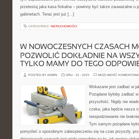
przetestuj jaka kasa fiskalna – powinny być także zauważalne u p
gabinetach. Teraz jest już […]
CATEGORIES:
NIERUCHOMOŚCI
W NOWOCZESNYCH CZASACH M
POZWOLIĆ DOKŁADNIE NA WSZYS
TYLKO MAMY DO TEGO ODPOWI
POSTED BY ADMIN
GRU - 15 - 2025
MOŻLIWOŚĆ KOMENTOWA
Wskazane jest zadbać w ja
Pożądane byłoby zadbać w 
przyszłość. Nigdy nie wiad
czeka, jaka będzie nasza s
niespodziewanie nie brakni
Tym samym pożądane byłob
pomyśleć o sposobnym zabezpieczeniu się na czas przyszły, prz
dzisiejszych czasach jest wiele sposobów na to, jak można ulok