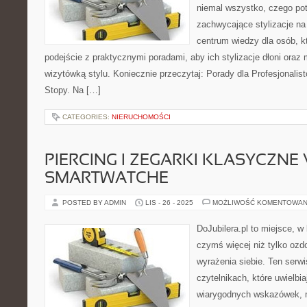
niemal wszystko, czego pot
zachwycające stylizacje na 
centrum wiedzy dla osób, k
podejście z praktycznymi poradami, aby ich stylizacje dłoni oraz 
wizytówką stylu. Koniecznie przeczytaj: Porady dla Profesjonalist
Stopy. Na […]
CATEGORIES:
NIERUCHOMOŚCI
PIERCING I ZEGARKI KLASYCZNE 
SMARTWATCHE
POSTED BY ADMIN
LIS - 26 - 2025
MOŻLIWOŚĆ KOMENTOWAN
DoJubilera.pl to miejsce, w 
czymś więcej niż tylko ozd
wyrażenia siebie. Ten serw
czytelnikach, które uwielbia
wiarygodnych wskazówek, m