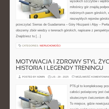
wysokich szczytów i wędrów
miłośnicy gór znajdą podpo
rodzimych pasm górskich, 
niezwykłych rejonów górski
przeczytać Sierras de Guadarrama – Góry Hiszpanii i Alpy – Perła
obszerny zbiór wiedzy o terenach górskich, napisane z perspekt
Znajdziesz tu […]
CATEGORIES:
NIERUCHOMOŚCI
MOTYWACJA I ZDROWY STYL ŻYCIA
HISTORIA I LEGENDY TRENINGU
POSTED BY ADMIN
LIS - 29 - 2025
MOŻLIWOŚĆ KOMENTOWAN
PT6.pl to kompleksowy prze
całości poświęcony jest ćw
skutecznym ćwiczeniom dl
To miejsce, gdzie nowicjus