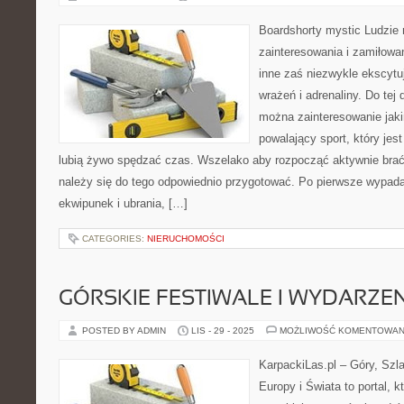
Boardshorty mystic Ludzie 
zainteresowania i zamiłowan
inne zaś niezwykle ekscyt
wrażeń i adrenaliny. Do tej d
można zainteresowanie jaki
powalający sport, który jes
lubią żywo spędzać czas. Wszelako aby rozpocząć aktywnie brać 
należy się do tego odpowiednio przygotować. Po pierwsze wypad
ekwipunek i ubrania, […]
CATEGORIES:
NIERUCHOMOŚCI
GÓRSKIE FESTIWALE I WYDARZE
POSTED BY ADMIN
LIS - 29 - 2025
MOŻLIWOŚĆ KOMENTOWAN
KarpackiLas.pl – Góry, Szl
Europy i Świata to portal, k