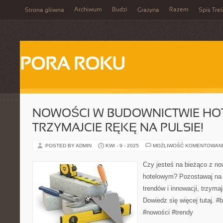
Archiwum
Budzi
Razem
Strona główna
Grażyna
Spis Treś
PORA ROKU
NOWOŚCI W BUDOWNICTWIE HO
TRZYMAJCIE RĘKĘ NA PULSIE!
POSTED BY ADMIN
KWI - 9 - 2025
MOŻLIWOŚĆ KOMENTOWAN
Czy jesteś na bieżąco z n
hotelowym? Pozostawaj na
trendów i innowacji, trzyma
Dowiedz się więcej tutaj. 
#nowości #trendy